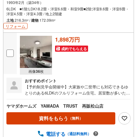
1993年2月（築34年）
6LDK ■1階:LDK18.2畳・洋室6.6畳・和室9畳■2階:洋室8.6畳・洋室6畳・
洋室4.5畳・洋室4.3畳 / 地上2階建
土地
216.3m
/
建物
172.09m
2
2
リフォーム
1,898万円
成約でもらえる
画像
36
枚
おすすめポイント
【予約制見学会開催中】大家族や二世帯にも対応できるゆ
とりのある6LDKのフルリフォーム住宅。居室数が多いため
家族構成の変化やライフスタイルに合わせて活用可能広々1
8.2帖のLDKは家族がゆったりくつろげる開放的な空間で
ヤマダホームズ YAMADA TRUST 再販松山店
す。南東向きのお家のため日当たりも良好。さらに、2階の
居室はすべて二面採光のため風通しも良く、どのお部屋も
資料をもらう
（無料）
快適にお使い頂けます。お車は3台駐車可能。家族で車を複
数台所有していても安心ですねご案内は順次受付中です。
電話する
（通話料無料）
お気軽にお問い合わせください。*当社売主につき仲介手数