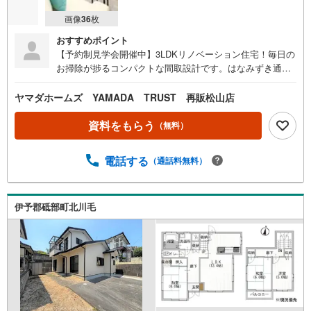
画像
36
枚
おすすめポイント
【予約制見学会開催中】3LDKリノベーション住宅！毎日の
お掃除が捗るコンパクトな間取設計です。はなみずき通り
まで徒歩約5分（約400m）。スーパーやドラッグストアな
どの商業施設が近隣に揃っており、将来、車に乗らなくな
ヤマダホームズ YAMADA TRUST 再販松山店
っても生活しやすい環境です。国道379号線、松山ICも車で
5分程の距離なので遠出や出張が多い方にもおすすめしたい
資料をもらう
（無料）
物件です。また、南側には隣接したお家が無いので、日当
たり、風通しが良さそうです。4坪のお庭付きご案内は順次
電話する
（通話料無料）
受付中。皆様からのお問い合わせ、お待ちしております。*
当社売主につき仲介手数料不要*施工プランとデザインは設
計士と共同考案*住宅ローン・資金計画・火災保険のご案内
も当社にお任せ下さい！*内窓リフォームのご提案も可能。
伊予郡砥部町北川毛
補助金制度を利用して費用を抑制できます（中古住宅の断
熱、防音性能が気になる方におすすめです）*各税制優遇
（住宅ローン、不動産取得税、登録免許税）控除対象物件*
家具・備品は価格に含まれません