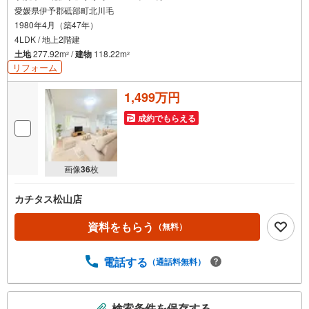
愛媛県伊予郡砥部町北川毛
1980年4月（築47年）
4LDK / 地上2階建
土地
277.92m
/
建物
118.22m
2
2
リフォーム
1,499万円
成約でもらえる
画像
36
枚
カチタス松山店
資料をもらう
（無料）
電話する
（通話料無料）
こ
検索条件を保存する