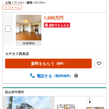
土地
174.14m
/
建物
155.08m
2
2
リフォーム
1,699万円
成約でもらえる
画像
36
枚
カチタス西条店
資料をもらう
（無料）
電話する
（通話料無料）
松山市中西外