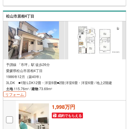
料不要*施工プランとデザインは設計士と共同考案*住宅ロ
ーン・資金計画・火災保険のご案内も当社にお任せ下さ
い！*内窓リフォームのご提案も可能。補助金制度を利用し
松山市居相4丁目
て費用を抑制できます（中古住宅の断熱、防音性能が気に
なる方におすすめです）*各税制優遇（住宅ローン、不動産
取得税、登録免許税）控除対象*家具・備品は価格に含まれ
ません
予讃線 「市坪」駅 徒歩26分
愛媛県松山市居相4丁目
1986年12月（築40年）
3LDK ■1階:LDK12畳・洋室6畳■2階:洋室6畳・洋室6畳 / 地上2階建
土地
115.76m
/
建物
73.69m
2
2
リフォーム
1,998万円
成約でもらえる