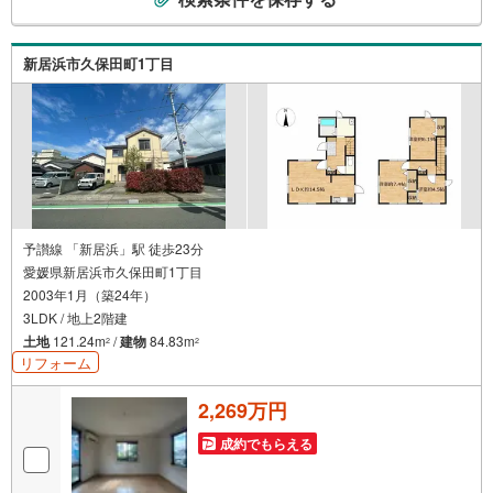
の
検
索
新居浜市久保田町1丁目
条
件
で
通
知
を
受
け
予讃線 「新居浜」駅 徒歩23分
愛媛県新居浜市久保田町1丁目
取
2003年1月（築24年）
る
3LDK / 地上2階建
・
土地
121.24m
/
建物
84.83m
2
2
条
リフォーム
件
を
2,269万円
マ
イ
成約でもらえる
ペ
ー