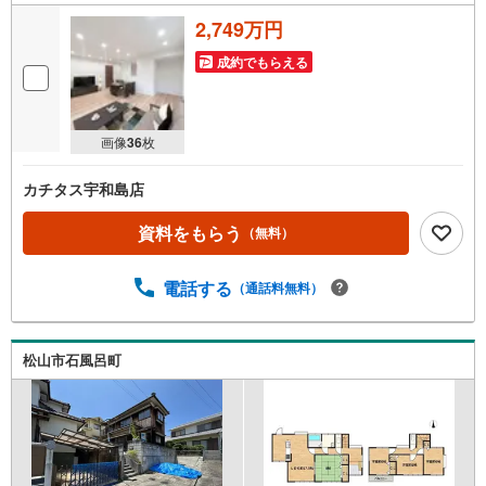
2,749万円
成約でもらえる
画像
36
枚
カチタス宇和島店
資料をもらう
（無料）
電話する
（通話料無料）
松山市石風呂町