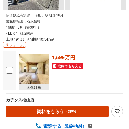
伊予鉄道高浜線 「港山」駅 徒歩18分
愛媛県松山市石風呂町
1988年8月（築39年）
4LDK / 地上2階建
土地
191.88m
/
建物
107.47m
2
2
リフォーム
1,599万円
成約でもらえる
画像
36
枚
カチタス松山店
資料をもらう
（無料）
電話する
（通話料無料）