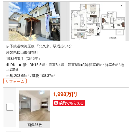
案も可能。補助金制度を利用して費用を抑制できます（中
古住宅の断熱、防音性能が気になる方におすすめです）*各
税制優遇（住宅ローン、不動産取得税、登録免許税）控除
対象物件*家具・備品は価格に含まれません
伊予鉄道横河原線 「北久米」駅 徒歩34分
愛媛県松山市畑寺町
1982年8月（築45年）
4LDK ■1階:LDK15.5畳・洋室8.4畳・洋室6畳■2階:洋室6畳・洋室6畳 / 地
上2階建
土地
203.65m
/
建物
108.37m
2
2
リフォーム
1,998万円
成約でもらえる
画像
36
枚