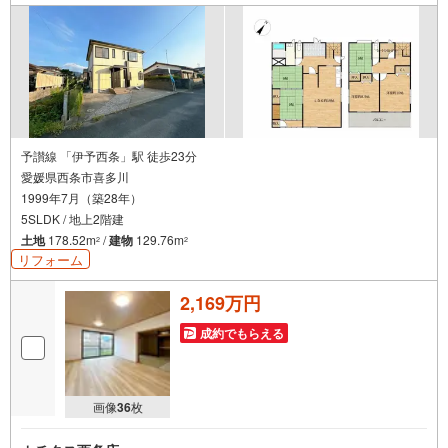
予讃線 「伊予西条」駅 徒歩23分
愛媛県西条市喜多川
1999年7月（築28年）
5SLDK / 地上2階建
土地
178.52m
/
建物
129.76m
2
2
リフォーム
2,169万円
成約でもらえる
画像
36
枚