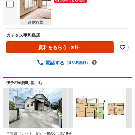
画像
29
枚
カチタス宇和島店
資料をもらう
（無料）
電話する
（通話料無料）
伊予郡砥部町北川毛
予讃線 「北伊予」駅から9500m 車:19分