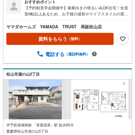
おすすめポイント
【予約制見学会開催中】南東向きの明るい4LDK住宅！全居
室6帖以上あるため、お子様の成長やライフスタイルの変化
にも柔軟に対応できます。お車は2台駐車可能。桑原中学校
まで徒歩約7分とお子様にも優しい立地です。ご案内は順次
ヤマダホームズ YAMADA TRUST 再販松山店
受付中です。皆様からのお問い合わせ、お待ちしておりま
す。*当社売主につき仲介手数料不要*瑕疵保険付き（2年
資料をもらう
（無料）
間）*施工プランとデザインは設計士と共同考案*住宅ロー
ン・資金計画・火災保険のご案内も当社にお任せ下さい！*
電話する
（通話料無料）
内窓リフォームのご提案も可能。補助金制度を利用して費
用を抑制できます（中古住宅の断熱、防音性能が気になる
方におすすめです）*各税制優遇（住宅ローン、不動産取得
税、登録免許税）控除対象【リフォーム内容】・水回り一
松山市湯の山5丁目
式交換（キッチン・お風呂・洗面化粧台・トイレ）・キッ
チン食洗器付き・全室クロス張替え・全室床張替え・建具
交換・照明交換・シューズボックス新品交換・外壁塗装
伊予鉄道城南線 「道後温泉」駅 徒歩80分
愛媛県松山市湯の山5丁目