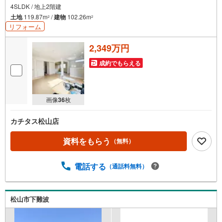
4SLDK / 地上2階建
土地
119.87m
/
建物
102.26m
2
2
リフォーム
2,349万円
成約でもらえる
画像
36
枚
カチタス松山店
資料をもらう
（無料）
電話する
（通話料無料）
松山市下難波