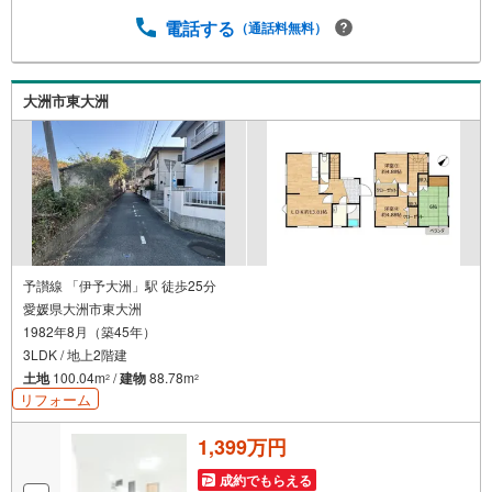
がございます。予めご了承下さい。*当社売主につき仲介手
電話する
（通話料無料）
数料不要*住宅ローン・資金計画・火災保険のご案内も当社
にお任せ下さい！*内窓リフォームのご提案も可能。補助金
制度を利用して費用を抑制できます（中古住宅の断熱、防
音性能が気になる方におすすめです）【リフォーム内
大洲市東大洲
容】・水回り一式交換（キッチン・お風呂・洗面化粧台・
トイレ）・キッチン食洗器付き・全室クロス張替え・外
壁・屋根塗装
予讃線 「伊予大洲」駅 徒歩25分
愛媛県大洲市東大洲
1982年8月（築45年）
3LDK / 地上2階建
土地
100.04m
/
建物
88.78m
2
2
リフォーム
1,399万円
成約でもらえる