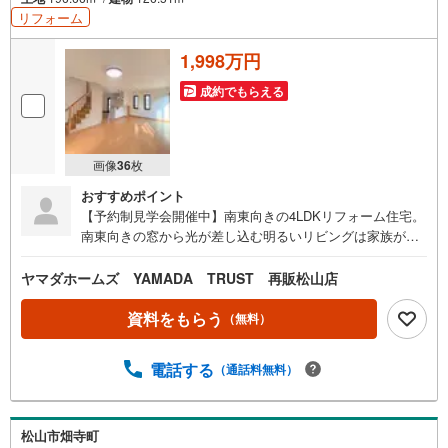
リフォーム
1,998万円
成約でもらえる
画像
36
枚
おすすめポイント
【予約制見学会開催中】南東向きの4LDKリフォーム住宅。
南東向きの窓から光が差し込む明るいリビングは家族が自
然と集まる居心地の良い空間です。リビング横の和室は客
間やキッズスペースなど多目的に活用可能できます各居室
ヤマダホームズ YAMADA TRUST 再販松山店
には収納スペースを設けているため、衣類や荷物もすっき
り収納できます。2階にもトイレと洗面所があるのも嬉しい
資料をもらう
（無料）
ポイント。通勤や通学で混雑してしまう朝でも安心です
ね。お車は2台駐車可能（カーポート付き）です。ご案内は
電話する
（通話料無料）
順次受付中です。皆様からのお問い合わせ、お待ちしてお
ります。*当社売主につき仲介手数料不要*施工プランとデ
ザインは設計士と共同考案*住宅ローン・資金計画・火災保
険のご案内も当社にお任せ下さい！*内窓リフォームのご提
松山市畑寺町