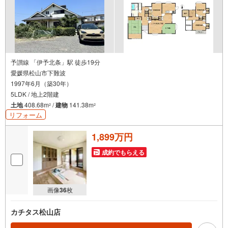
予讃線 「伊予北条」駅 徒歩19分
愛媛県松山市下難波
1997年6月（築30年）
5LDK / 地上2階建
土地
408.68m
/
建物
141.38m
2
2
リフォーム
1,899万円
成約でもらえる
画像
36
枚
カチタス松山店