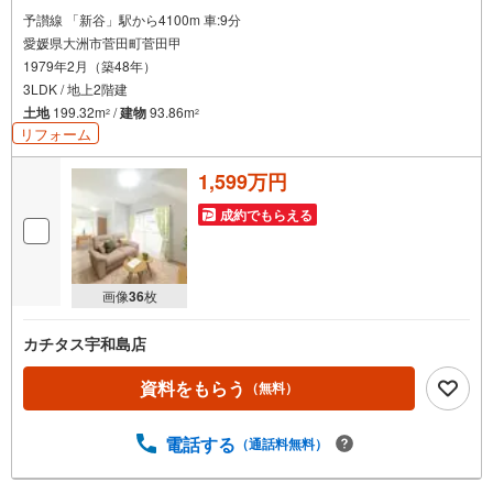
予讃線 「新谷」駅から4100m 車:9分
愛媛県大洲市菅田町菅田甲
1979年2月（築48年）
3LDK / 地上2階建
土地
199.32m
/
建物
93.86m
2
2
リフォーム
1,599万円
成約でもらえる
画像
36
枚
カチタス宇和島店
資料をもらう
（無料）
電話する
（通話料無料）