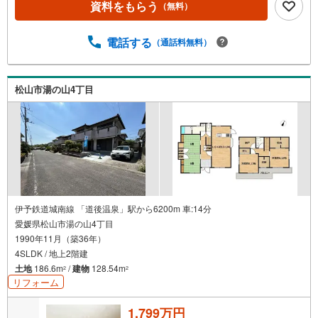
資料をもらう
（無料）
電話する
（通話料無料）
松山市湯の山4丁目
伊予鉄道城南線 「道後温泉」駅から6200m 車:14分
愛媛県松山市湯の山4丁目
1990年11月（築36年）
4SLDK / 地上2階建
土地
186.6m
/
建物
128.54m
2
2
リフォーム
1,799万円