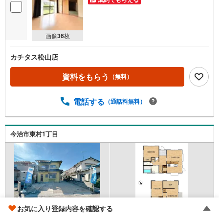
画像
36
枚
カチタス松山店
資料をもらう
（無料）
電話する
（通話料無料）
今治市東村1丁目
お気に入り登録内容を確認する
予讃線 「伊予富田」駅から2500m 車:5分