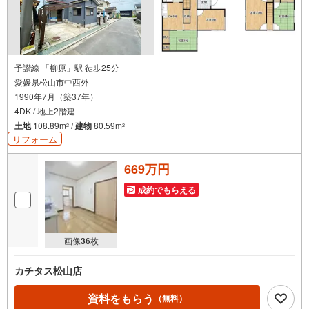
予讃線 「柳原」駅 徒歩25分
愛媛県松山市中西外
1990年7月（築37年）
4DK / 地上2階建
土地
108.89m
/
建物
80.59m
2
2
リフォーム
669万円
成約でもらえる
画像
36
枚
カチタス松山店
資料をもらう
（無料）