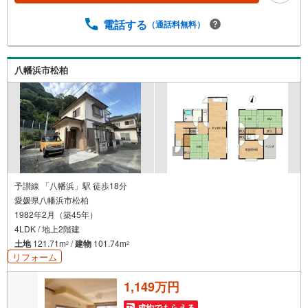
電話する
（通話料無料）
八幡浜市松柏
予讃線 「八幡浜」駅 徒歩18分
愛媛県八幡浜市松柏
1982年2月（築45年）
4LDK / 地上2階建
土地
121.71m
/
建物
101.74m
2
2
リフォーム
1,149万円
成約でもらえる