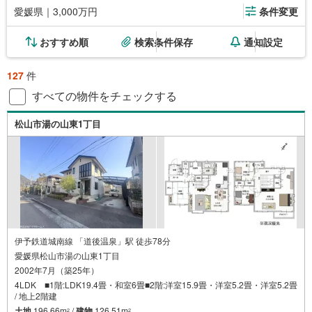
愛媛県｜3,000万円
条件変更
おすすめ順
検索条件保存
通知設定
127
件
すべての物件をチェックする
松山市湯の山東1丁目
伊予鉄道城南線 「道後温泉」駅 徒歩78分
愛媛県松山市湯の山東1丁目
2002年7月（築25年）
4LDK ■1階:LDK19.4畳・和室6畳■2階:洋室15.9畳・洋室5.2畳・洋室5.2畳
/ 地上2階建
土地
196.66m
/
建物
126.51m
2
2