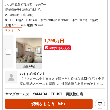
バス停 砥部町役場西 徒歩7分
愛媛県伊予郡砥部町北川毛
2003年3月（築24年）
3LDK ■1階:LDK13.4畳・和室6畳■2階:和室6畳・洋室5畳 / 地上2階建
土地
161.55m
/
建物
79.9m
2
2
リフォーム
1,799万円
成約でもらえる
画像
24
枚
おすすめポイント
【リフォーム中】南向きで陽当たり良好な3LDK住宅！全居
室に収納スペースを完備し、外部倉庫もあるため物もすっ
きり収納できます。また、全居室2面採光のため、日当た
り・風通しともに良好。スーパーやドラッグストアが徒歩
ヤマダホームズ YAMADA TRUST 再販松山店
約10分圏内に揃っており毎日のお買い物にも便利な立地で
す。お車は並列3台駐車可能。ご案内は順次受付中です。※
資料をもらう
（無料）
完成は2026年8月頃を予定しておりますが前後する可能性