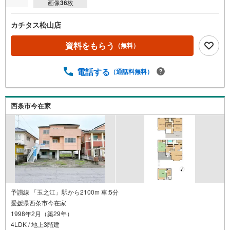
画像
36
枚
カチタス松山店
資料をもらう
（無料）
電話する
（通話料無料）
西条市今在家
予讃線 「玉之江」駅から2100m 車:5分
愛媛県西条市今在家
1998年2月（築29年）
4LDK / 地上3階建