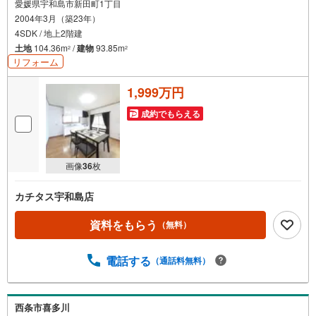
愛媛県宇和島市新田町1丁目
2004年3月（築23年）
4SDK / 地上2階建
土地
104.36m
/
建物
93.85m
2
2
リフォーム
1,999万円
成約でもらえる
画像
36
枚
カチタス宇和島店
資料をもらう
（無料）
電話する
（通話料無料）
西条市喜多川