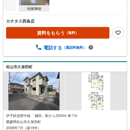
ジ
画像
36
枚
に
保
カチタス西条店
存
す
資料をもらう
（無料）
る
電話する
（通話料無料）
松山市久保田町
伊予鉄道郡中線 「鎌田」駅から2500m 車:7分
愛媛県松山市久保田町
2008年7月（築19年）