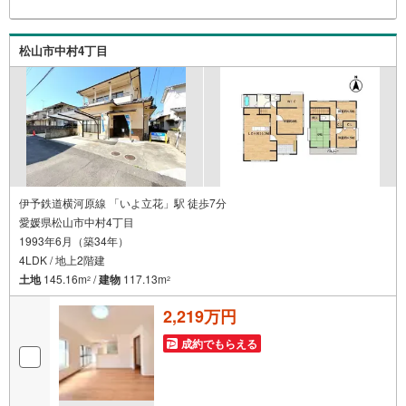
松山市中村4丁目
伊予鉄道横河原線 「いよ立花」駅 徒歩7分
愛媛県松山市中村4丁目
1993年6月（築34年）
4LDK / 地上2階建
土地
145.16m
/
建物
117.13m
2
2
2,219万円
成約でもらえる