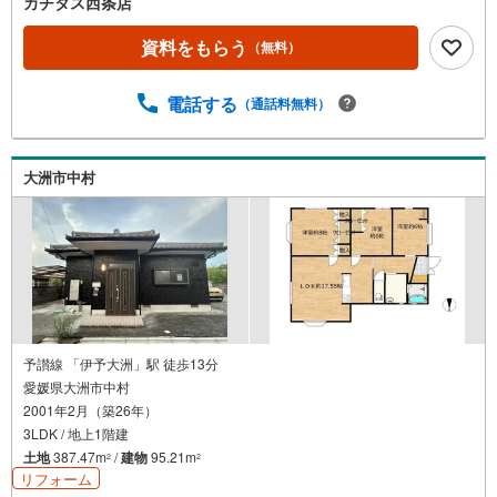
カチタス西条店
資料をもらう
（無料）
電話する
（通話料無料）
大洲市中村
予讃線 「伊予大洲」駅 徒歩13分
愛媛県大洲市中村
2001年2月（築26年）
3LDK / 地上1階建
土地
387.47m
/
建物
95.21m
2
2
リフォーム