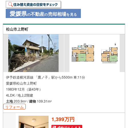
愛媛県
不動産
売却相場
の
の
を見る
松山市上野町
伊予鉄道横河原線 「鷹ノ子」駅から5500m 車:11分
愛媛県松山市上野町
1983年12月（築43年）
4LDK / 地上2階建
土地
203.9m
/
建物
109.31m
2
2
リフォーム
1,399万円
成約でもらえる