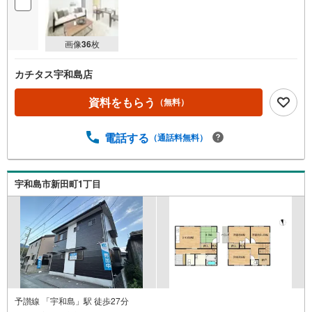
画像
36
枚
カチタス宇和島店
資料をもらう
（無料）
電話する
（通話料無料）
宇和島市新田町1丁目
予讃線 「宇和島」駅 徒歩27分