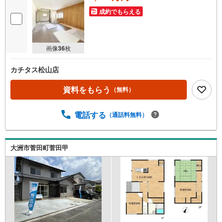
成約でもらえる
画像
36
枚
カチタス松山店
資料をもらう
（無料）
電話する
（通話料無料）
大洲市菅田町菅田甲