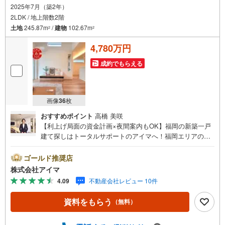
2025年7月（築2年）
2LDK / 地上階数2階
土地
245.87m
/
建物
102.67m
2
2
4,780万円
成約でもらえる
画像
36
枚
おすすめポイント
高橋 美咲
【利上げ局面の資金計画×夜間案内もOK】福岡の新築一戸
建て探しはトータルサポートのアイマへ！福岡エリアの最
新物件情報を網羅し、初めてのマイホーム購入を「資金計
画」から「物件選び」まで全力でバックアップいたしま
ゴールド推奨店
す。＼株式会社アイマが選ばれる2大サポート/【プロ目線
株式会社アイマ
のローンの提案力】大手ネット銀行をはじめ多数の金融機
4.09
不動産会社レビュー 10件
関と提携。お借入期間「最長50年」のプランや今注目の低
金利プランなど、購入後の生活にゆとりを持たせるための
資料をもらう
（無料）
最適な資金計画をご提案します。【フットワーク軽い安心
対応】「平日の仕事帰りに見学したい」「小さな子どもが