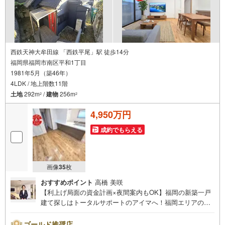
西鉄天神大牟田線 「西鉄平尾」駅 徒歩14分
福岡県福岡市南区平和1丁目
1981年5月（築46年）
4LDK / 地上階数11階
土地
292m
/
建物
256m
2
2
4,950万円
成約でもらえる
画像
35
枚
おすすめポイント
高橋 美咲
【利上げ局面の資金計画×夜間案内もOK】福岡の新築一戸
建て探しはトータルサポートのアイマへ！福岡エリアの最
新物件情報を網羅し、初めてのマイホーム購入を「資金計
画」から「物件選び」まで全力でバックアップいたしま
ゴールド推奨店