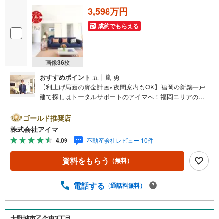
3,598万円
成約でもらえる
画像
36
枚
おすすめポイント
五十嵐 勇
【利上げ局面の資金計画×夜間案内もOK】福岡の新築一戸
建て探しはトータルサポートのアイマへ！福岡エリアの最
新物件情報を網羅し、初めてのマイホーム購入を「資金計
画」から「物件選び」まで全力でバックアップいたしま
ゴールド推奨店
す。＼株式会社アイマが選ばれる2大サポート/【プロ目線
株式会社アイマ
のローンの提案力】大手ネット銀行をはじめ多数の金融機
4.09
不動産会社レビュー 10件
関と提携。お借入期間「最長50年」のプランや今注目の低
金利プランなど、購入後の生活にゆとりを持たせるための
資料をもらう
（無料）
最適な資金計画をご提案します。【フットワーク軽い安心
対応】「平日の仕事帰りに見学したい」「小さな子どもが
いて移動が大変」という方も大歓迎。平日・夜間の現地案
電話する
（通話料無料）
内や、ご自宅・最寄駅までの【無料送迎】にも柔軟に対応
いたします。まずは『見るだけ』『ローン相談だけ』でも
大歓迎。お客様のペースを最優先し、無理な営業は一切行
大野城市乙金東3丁目