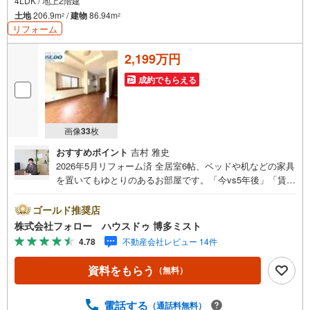
4LDK / 地上2階建
土地
206.9m
/
建物
86.94m
2
2
リフォーム
2,199万円
成約でもらえる
画像
33
枚
おすすめポイント
吉村 雅史
2026年5月リフォーム済 全居室6帖、ベッドや机などの家具
を置いてもゆとりのあるお部屋です。「今vs5年後」「賃貸
vs購入」「戸建vsマンション」など、お住まい選びをする
上で必ず出てくる疑問、不安をぶつけてください。答えは
ゴールド推奨店
お客様の家族構成やご年齢、ライフプランによって全く変
株式会社フォロー ハウスドゥ 博多ミスト
わってきます。ネット検索も便利ですが、1回のご相談でお
4.78
不動産会社レビュー 14件
悩みが解決できるかもしれません。その答えが「購入しな
い」となっても、お客様、ご家族様のベストであれば、そ
資料をもらう
（無料）
れに越したことはありません。まずはお問い合わせくださ
い。【営業時間 10:00-18:00】（定休日:火・水）上記時間
はお電話が繋がりやすくなっております。ぜひお気軽にご
電話する
（通話料無料）