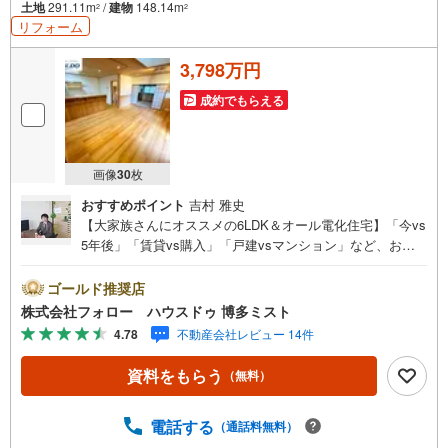
土地
291.11m
/
建物
148.14m
2
2
リフォーム
3,798万円
成約でもらえる
画像
30
枚
おすすめポイント
吉村 雅史
【大家族さんにオススメの6LDK＆オール電化住宅】「今vs
5年後」「賃貸vs購入」「戸建vsマンション」など、お住
まい選びをする上で必ず出てくる疑問、不安をぶつけてく
ださい。答えはお客様の家族構成やご年齢、ライフプラン
ゴールド推奨店
によって全く変わってきます。ネット検索も便利ですが、1
株式会社フォロー ハウスドゥ 博多ミスト
回のご相談でお悩みが解決できるかもしれません。その答
4.78
不動産会社レビュー 14件
えが「購入しない」となっても、お客様、ご家族様のベス
トであれば、それに越したことはありません。まずはお問
資料をもらう
（無料）
い合わせください。
電話する
（通話料無料）