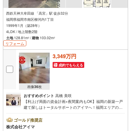
西鉄天神大牟田線 「高宮」駅 徒歩32分
福岡県福岡市南区柳河内1丁目
1999年1月（築28年）
4LDK / 地上階数2階
土地
128.81m
/
建物
103.02m
2
2
リフォーム
3,349万円
成約でもらえる
画像
36
枚
おすすめポイント
高橋 美咲
【利上げ局面の資金計画×夜間案内もOK】福岡の新築一戸
建て探しはトータルサポートのアイマへ！福岡エリアの最
新物件情報を網羅し、初めてのマイホーム購入を「資金計
画」から「物件選び」まで全力でバックアップいたしま
ゴールド推奨店
す。＼株式会社アイマが選ばれる2大サポート/【プロ目線
株式会社アイマ
のローンの提案力】大手ネット銀行をはじめ多数の金融機