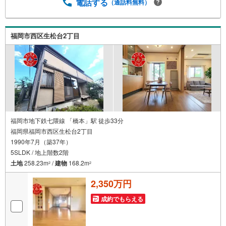
いて移動が大変」という方も大歓迎。平日・夜間の現地案
電話する
（通話料無料）
内や、ご自宅・最寄駅までの【無料送迎】にも柔軟に対応
いたします。まずは『見るだけ』『ローン相談だけ』でも
大歓迎。お客様のペースを最優先し、無理な営業は一切行
福岡市西区生松台2丁目
いません。お客様のライフスタイルに合わせた快適な住ま
い探しをお手伝いいたします。まずはお気軽にお問い合わ
せくださいませ。
福岡市地下鉄七隈線 「橋本」駅 徒歩33分
福岡県福岡市西区生松台2丁目
1990年7月（築37年）
5SLDK / 地上階数2階
土地
258.23m
/
建物
168.2m
2
2
2,350万円
成約でもらえる