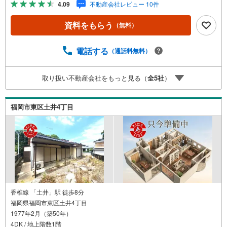
4.09
不動産会社レビュー 10件
関と提携。お借入期間「最長50年」のプランや今注目の低
金利プランなど、購入後の生活にゆとりを持たせるための
資料をもらう
（無料）
最適な資金計画をご提案します。【フットワーク軽い安心
対応】「平日の仕事帰りに見学したい」「小さな子どもが
いて移動が大変」という方も大歓迎。平日・夜間の現地案
電話する
（通話料無料）
内や、ご自宅・最寄駅までの【無料送迎】にも柔軟に対応
いたします。まずは『見るだけ』『ローン相談だけ』でも
取り扱い不動産会社をもっと見る（
全
5
社
）
大歓迎。お客様のペースを最優先し、無理な営業は一切行
いません。お客様のライフスタイルに合わせた快適な住ま
い探しをお手伝いいたします。まずはお気軽にお問い合わ
福岡市東区土井4丁目
せくださいませ。
香椎線 「土井」駅 徒歩8分
福岡県福岡市東区土井4丁目
1977年2月（築50年）
4DK / 地上階数1階