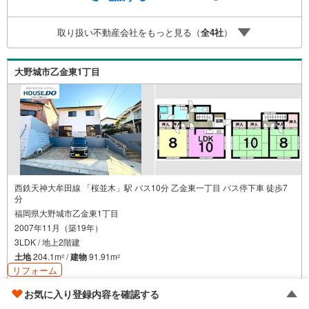
連絡下さい！現地を見学される場合は「室内・現地を見学
する（無料）」ボタンよりご希望の日時をご記入いただけ
取り扱い不動産会社をもっと見る（
全
4
社
）
ますとスムーズにご案内が可能です。
大野城市乙金東1丁目
西鉄天神大牟田線 「桜並木」駅 バス10分 乙金東一丁目 バス停下車 徒歩7
分
福岡県大野城市乙金東1丁目
2007年11月（築19年）
3LDK / 地上2階建
土地
204.1m
/
建物
91.91m
2
2
リフォーム
お気に入り登録内容を確認する
2,880万円