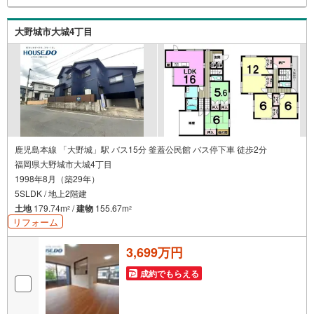
大野城市大城4丁目
鹿児島本線 「大野城」駅 バス15分 釜蓋公民館 バス停下車 徒歩2分
福岡県大野城市大城4丁目
1998年8月（築29年）
5SLDK / 地上2階建
土地
179.74m
/
建物
155.67m
2
2
リフォーム
3,699万円
成約でもらえる