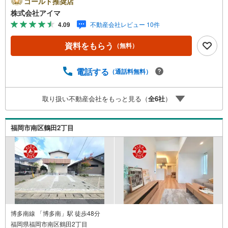
ゴールド推奨店
す。＼株式会社アイマが選ばれる2大サポート/【プロ目線
株式会社アイマ
のローンの提案力】大手ネット銀行をはじめ多数の金融機
4.09
不動産会社レビュー 10件
関と提携。お借入期間「最長50年」のプランや今注目の低
金利プランなど、購入後の生活にゆとりを持たせるための
資料をもらう
（無料）
最適な資金計画をご提案します。【フットワーク軽い安心
対応】「平日の仕事帰りに見学したい」「小さな子どもが
いて移動が大変」という方も大歓迎。平日・夜間の現地案
電話する
（通話料無料）
内や、ご自宅・最寄駅までの【無料送迎】にも柔軟に対応
いたします。まずは『見るだけ』『ローン相談だけ』でも
取り扱い不動産会社をもっと見る（
全
6
社
）
大歓迎。お客様のペースを最優先し、無理な営業は一切行
いません。お客様のライフスタイルに合わせた快適な住ま
い探しをお手伝いいたします。まずはお気軽にお問い合わ
福岡市南区鶴田2丁目
せくださいませ。
博多南線 「博多南」駅 徒歩48分
福岡県福岡市南区鶴田2丁目