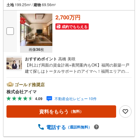
土地
199.25m
/
建物
69.56m
2
2
2,700万円
成約でもらえる
画像
36
枚
おすすめポイント
高橋 美咲
【利上げ局面の資金計画×夜間案内もOK】福岡の新築一戸
建て探しはトータルサポートのアイマへ！福岡エリアの最
新物件情報を網羅し、初めてのマイホーム購入を「資金計
画」から「物件選び」まで全力でバックアップいたしま
ゴールド推奨店
す。＼株式会社アイマが選ばれる2大サポート/【プロ目線
株式会社アイマ
のローンの提案力】大手ネット銀行をはじめ多数の金融機
4.09
不動産会社レビュー 10件
関と提携。お借入期間「最長50年」のプランや今注目の低
金利プランなど、購入後の生活にゆとりを持たせるための
資料をもらう
（無料）
最適な資金計画をご提案します。【フットワーク軽い安心
対応】「平日の仕事帰りに見学したい」「小さな子どもが
いて移動が大変」という方も大歓迎。平日・夜間の現地案
電話する
（通話料無料）
内や、ご自宅・最寄駅までの【無料送迎】にも柔軟に対応