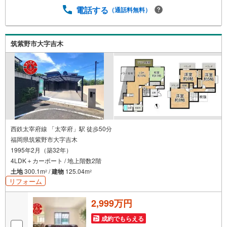
いて移動が大変」という方も大歓迎。平日・夜間の現地案
電話する
（通話料無料）
内や、ご自宅・最寄駅までの【無料送迎】にも柔軟に対応
いたします。まずは『見るだけ』『ローン相談だけ』でも
大歓迎。お客様のペースを最優先し、無理な営業は一切行
筑紫野市大字吉木
いません。お客様のライフスタイルに合わせた快適な住ま
い探しをお手伝いいたします。まずはお気軽にお問い合わ
せくださいませ。
西鉄太宰府線 「太宰府」駅 徒歩50分
福岡県筑紫野市大字吉木
1995年2月（築32年）
4LDK＋カーポート / 地上階数2階
土地
300.1m
/
建物
125.04m
2
2
リフォーム
2,999万円
成約でもらえる