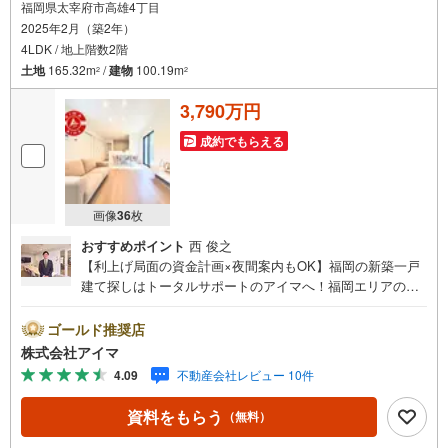
福岡県太宰府市高雄4丁目
2025年2月（築2年）
4LDK / 地上階数2階
土地
165.32m
/
建物
100.19m
2
2
3,790万円
成約でもらえる
画像
36
枚
おすすめポイント
西 俊之
【利上げ局面の資金計画×夜間案内もOK】福岡の新築一戸
建て探しはトータルサポートのアイマへ！福岡エリアの最
新物件情報を網羅し、初めてのマイホーム購入を「資金計
画」から「物件選び」まで全力でバックアップいたしま
ゴールド推奨店
す。＼株式会社アイマが選ばれる2大サポート/【プロ目線
株式会社アイマ
のローンの提案力】大手ネット銀行をはじめ多数の金融機
4.09
不動産会社レビュー 10件
関と提携。お借入期間「最長50年」のプランや今注目の低
金利プランなど、購入後の生活にゆとりを持たせるための
資料をもらう
（無料）
最適な資金計画をご提案します。【フットワーク軽い安心
対応】「平日の仕事帰りに見学したい」「小さな子どもが