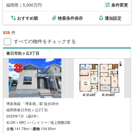
福岡県｜5,000万円
条件変更
おすすめ順
検索条件保存
通知設定
826
件
すべての物件をチェックする
春日市松ヶ丘3丁目
博多南線 「博多南」駅 徒歩36分
福岡県春日市松ヶ丘3丁目
2025年7月（築2年）
4LDK＋WIC＋パントリー / 地上階数2階
土地
141.78m
/
建物
104.95m
2
2