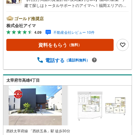
建て探しはトータルサポートのアイマへ！福岡エリアの最
新物件情報を網羅し、初めてのマイホーム購入を「資金計
画」から「物件選び」まで全力でバックアップいたしま
ゴールド推奨店
す。＼株式会社アイマが選ばれる2大サポート/【プロ目線
株式会社アイマ
のローンの提案力】大手ネット銀行をはじめ多数の金融機
4.09
不動産会社レビュー 10件
関と提携。お借入期間「最長50年」のプランや今注目の低
金利プランなど、購入後の生活にゆとりを持たせるための
資料をもらう
（無料）
最適な資金計画をご提案します。【フットワーク軽い安心
対応】「平日の仕事帰りに見学したい」「小さな子どもが
いて移動が大変」という方も大歓迎。平日・夜間の現地案
電話する
（通話料無料）
内や、ご自宅・最寄駅までの【無料送迎】にも柔軟に対応
いたします。まずは『見るだけ』『ローン相談だけ』でも
大歓迎。お客様のペースを最優先し、無理な営業は一切行
太宰府市高雄4丁目
いません。お客様のライフスタイルに合わせた快適な住ま
い探しをお手伝いいたします。まずはお気軽にお問い合わ
せくださいませ。
西鉄太宰府線 「西鉄五条」駅 徒歩30分