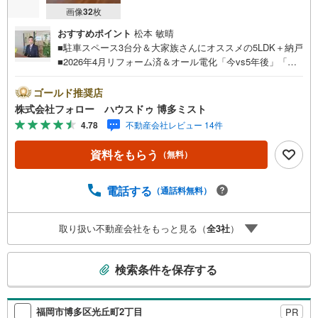
画像
32
枚
おすすめポイント
松本 敏晴
■駐車スペース3台分＆大家族さんにオススメの5LDK＋納戸
■2026年4月リフォーム済＆オール電化「今vs5年後」「賃
貸vs購入」「戸建vsマンション」など、お住まい選びをす
る上で必ず出てくる疑問、不安をぶつけてください。答え
ゴールド推奨店
はお客様の家族構成やご年齢、ライフプランによって全く
株式会社フォロー ハウスドゥ 博多ミスト
変わってきます。ネット検索も便利ですが、1回のご相談で
4.78
不動産会社レビュー 14件
お悩みが解決できるかもしれません。その答えが「購入し
ない」となっても、お客様、ご家族様のベストであれば、
資料をもらう
（無料）
それに越したことはありません。まずはお問い合わせくだ
さい。【営業時間 10:00-18:00】（定休日:火・水）上記時
間はお電話が繋がりやすくなっております。ぜひお気軽に
電話する
（通話料無料）
ご連絡下さい！現地を見学される場合は「室内・現地を見
学する（無料）」ボタンよりご希望の日時をご記入いただ
取り扱い不動産会社をもっと見る（
全
3
社
）
けますとスムーズにご案内が可能です。
こ
検索条件を保存する
の
検
索
福岡市博多区光丘町2丁目
PR