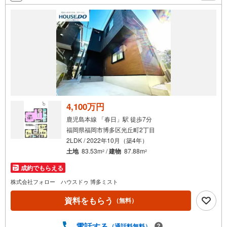
条
件
で
通
知
を
受
け
取
る
4,100万円
・
鹿児島本線 「春日」駅 徒歩7分
条
福岡県福岡市博多区光丘町2丁目
件
2LDK / 2022年10月（築4年）
を
土地
83.53m
/
建物
87.88m
2
2
マ
成約でもらえる
イ
ペ
株式会社フォロー ハウスドゥ 博多ミスト
ー
資料をもらう
（無料）
ジ
に
電話する
保
（通話料無料）