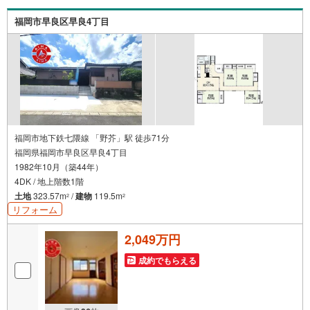
いたします。まずは『見るだけ』『ローン相談だけ』でも
大歓迎。お客様のペースを最優先し、無理な営業は一切行
福岡市早良区早良4丁目
いません。お客様のライフスタイルに合わせた快適な住ま
い探しをお手伝いいたします。まずはお気軽にお問い合わ
せくださいませ。
福岡市地下鉄七隈線 「野芥」駅 徒歩71分
福岡県福岡市早良区早良4丁目
1982年10月（築44年）
4DK / 地上階数1階
土地
323.57m
/
建物
119.5m
2
2
リフォーム
2,049万円
成約でもらえる