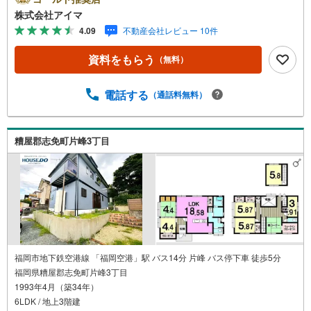
す。＼株式会社アイマが選ばれる2大サポート/【プロ目線
株式会社アイマ
のローンの提案力】大手ネット銀行をはじめ多数の金融機
4.09
不動産会社レビュー 10件
関と提携。お借入期間「最長50年」のプランや今注目の低
金利プランなど、購入後の生活にゆとりを持たせるための
資料をもらう
（無料）
最適な資金計画をご提案します。【フットワーク軽い安心
対応】「平日の仕事帰りに見学したい」「小さな子どもが
いて移動が大変」という方も大歓迎。平日・夜間の現地案
電話する
（通話料無料）
内や、ご自宅・最寄駅までの【無料送迎】にも柔軟に対応
いたします。まずは『見るだけ』『ローン相談だけ』でも
大歓迎。お客様のペースを最優先し、無理な営業は一切行
糟屋郡志免町片峰3丁目
いません。お客様のライフスタイルに合わせた快適な住ま
い探しをお手伝いいたします。まずはお気軽にお問い合わ
せくださいませ。
福岡市地下鉄空港線 「福岡空港」駅 バス14分 片峰 バス停下車 徒歩5分
福岡県糟屋郡志免町片峰3丁目
1993年4月（築34年）
6LDK / 地上3階建