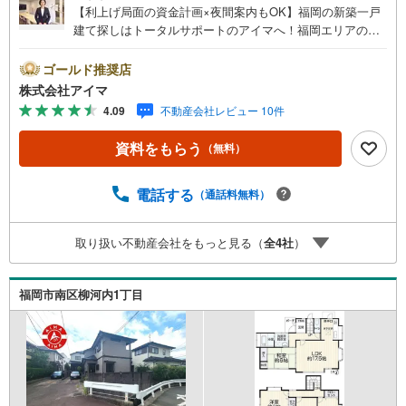
【利上げ局面の資金計画×夜間案内もOK】福岡の新築一戸
建て探しはトータルサポートのアイマへ！福岡エリアの最
新物件情報を網羅し、初めてのマイホーム購入を「資金計
画」から「物件選び」まで全力でバックアップいたしま
ゴールド推奨店
す。＼株式会社アイマが選ばれる2大サポート/【プロ目線
株式会社アイマ
のローンの提案力】大手ネット銀行をはじめ多数の金融機
4.09
不動産会社レビュー 10件
関と提携。お借入期間「最長50年」のプランや今注目の低
金利プランなど、購入後の生活にゆとりを持たせるための
資料をもらう
（無料）
最適な資金計画をご提案します。【フットワーク軽い安心
対応】「平日の仕事帰りに見学したい」「小さな子どもが
いて移動が大変」という方も大歓迎。平日・夜間の現地案
電話する
（通話料無料）
内や、ご自宅・最寄駅までの【無料送迎】にも柔軟に対応
いたします。まずは『見るだけ』『ローン相談だけ』でも
取り扱い不動産会社をもっと見る（
全
4
社
）
大歓迎。お客様のペースを最優先し、無理な営業は一切行
いません。お客様のライフスタイルに合わせた快適な住ま
い探しをお手伝いいたします。まずはお気軽にお問い合わ
福岡市南区柳河内1丁目
せくださいませ。