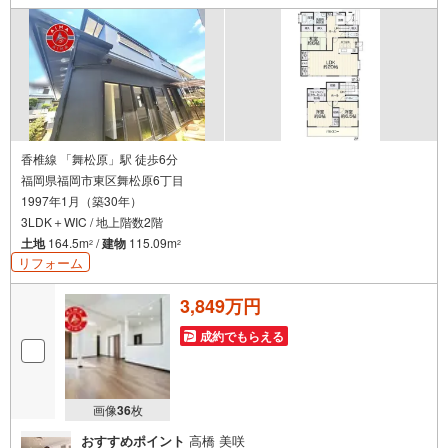
香椎線 「舞松原」駅 徒歩6分
福岡県福岡市東区舞松原6丁目
1997年1月（築30年）
3LDK＋WIC / 地上階数2階
土地
164.5m
/
建物
115.09m
2
2
リフォーム
3,849万円
成約でもらえる
画像
36
枚
おすすめポイント
高橋 美咲