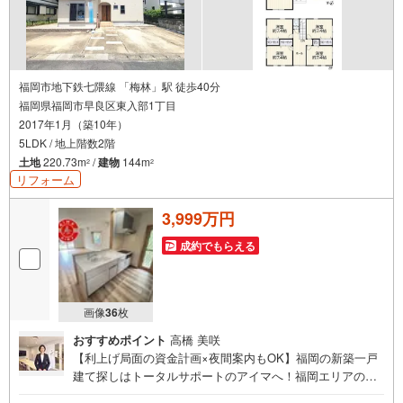
福岡市地下鉄七隈線 「梅林」駅 徒歩40分
福岡県福岡市早良区東入部1丁目
2017年1月（築10年）
5LDK / 地上階数2階
土地
220.73m
/
建物
144m
2
2
リフォーム
3,999万円
成約でもらえる
画像
36
枚
おすすめポイント
高橋 美咲
【利上げ局面の資金計画×夜間案内もOK】福岡の新築一戸
建て探しはトータルサポートのアイマへ！福岡エリアの最
新物件情報を網羅し、初めてのマイホーム購入を「資金計