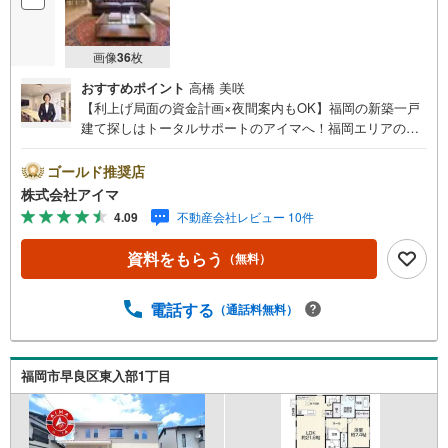
画像
36
枚
おすすめポイント
高橋 美咲
【利上げ局面の資金計画×夜間案内もOK】福岡の新築一戸
建て探しはトータルサポートのアイマへ！福岡エリアの最
新物件情報を網羅し、初めてのマイホーム購入を「資金計
画」から「物件選び」まで全力でバックアップいたしま
ゴールド推奨店
す。＼株式会社アイマが選ばれる2大サポート/【プロ目線
株式会社アイマ
のローンの提案力】大手ネット銀行をはじめ多数の金融機
4.09
不動産会社レビュー 10件
関と提携。お借入期間「最長50年」のプランや今注目の低
金利プランなど、購入後の生活にゆとりを持たせるための
資料をもらう
（無料）
最適な資金計画をご提案します。【フットワーク軽い安心
対応】「平日の仕事帰りに見学したい」「小さな子どもが
いて移動が大変」という方も大歓迎。平日・夜間の現地案
電話する
（通話料無料）
内や、ご自宅・最寄駅までの【無料送迎】にも柔軟に対応
いたします。まずは『見るだけ』『ローン相談だけ』でも
大歓迎。お客様のペースを最優先し、無理な営業は一切行
福岡市早良区東入部1丁目
いません。お客様のライフスタイルに合わせた快適な住ま
い探しをお手伝いいたします。まずはお気軽にお問い合わ
せくださいませ。