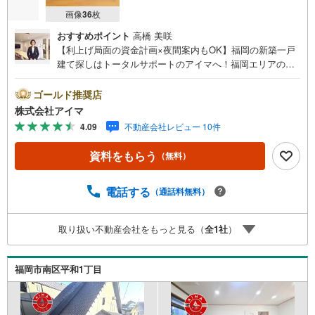
画像
36
枚
おすすめポイント
高橋 美咲
【利上げ局面の資金計画×夜間案内もOK】福岡の新築一戸
建て探しはトータルサポートのアイマへ！福岡エリアの最
新物件情報を網羅し、初めてのマイホーム購入を「資金計
画」から「物件選び」まで全力でバックアップいたしま
ゴールド推奨店
す。＼株式会社アイマが選ばれる2大サポート/【プロ目線
株式会社アイマ
のローンの提案力】大手ネット銀行をはじめ多数の金融機
4.09
不動産会社レビュー 10件
関と提携。お借入期間「最長50年」のプランや今注目の低
金利プランなど、購入後の生活にゆとりを持たせるための
資料をもらう
（無料）
最適な資金計画をご提案します。【フットワーク軽い安心
対応】「平日の仕事帰りに見学したい」「小さな子どもが
いて移動が大変」という方も大歓迎。平日・夜間の現地案
電話する
（通話料無料）
内や、ご自宅・最寄駅までの【無料送迎】にも柔軟に対応
いたします。まずは『見るだけ』『ローン相談だけ』でも
取り扱い不動産会社をもっと見る（
全
1
社
）
大歓迎。お客様のペースを最優先し、無理な営業は一切行
いません。お客様のライフスタイルに合わせた快適な住ま
い探しをお手伝いいたします。まずはお気軽にお問い合わ
福岡市南区平和1丁目
せくださいませ。