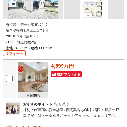
香椎線 「奈多」駅 徒歩14分
福岡県福岡市東区三苫2丁目
2010年9月（築16年）
4LDK / 地上階数2階
土地
242.52m
/
建物
111.71m
2
2
リフォーム
4,599万円
成約でもらえる
画像
36
枚
おすすめポイント
高橋 美咲
【利上げ局面の資金計画×夜間案内もOK】福岡の新築一戸
建て探しはトータルサポートのアイマへ！福岡エリアの最
新物件情報を網羅し、初めてのマイホーム購入を「資金計
画」から「物件選び」まで全力でバックアップいたしま