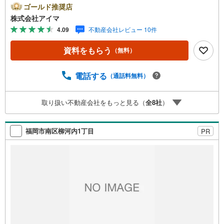
画」から「物件選び」まで全力でバックアップいたしま
ゴールド推奨店
す。＼株式会社アイマが選ばれる2大サポート/【プロ目線
株式会社アイマ
のローンの提案力】大手ネット銀行をはじめ多数の金融機
4.09
不動産会社レビュー 10件
関と提携。お借入期間「最長50年」のプランや今注目の低
金利プランなど、購入後の生活にゆとりを持たせるための
資料をもらう
（無料）
最適な資金計画をご提案します。【フットワーク軽い安心
対応】「平日の仕事帰りに見学したい」「小さな子どもが
いて移動が大変」という方も大歓迎。平日・夜間の現地案
電話する
（通話料無料）
内や、ご自宅・最寄駅までの【無料送迎】にも柔軟に対応
いたします。まずは『見るだけ』『ローン相談だけ』でも
取り扱い不動産会社をもっと見る（
全
8
社
）
大歓迎。お客様のペースを最優先し、無理な営業は一切行
いません。お客様のライフスタイルに合わせた快適な住ま
い探しをお手伝いいたします。まずはお気軽にお問い合わ
福岡市南区柳河内1丁目
PR
せくださいませ。