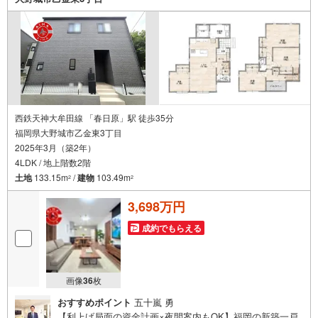
いません。お客様のライフスタイルに合わせた快適な住ま
い探しをお手伝いいたします。まずはお気軽にお問い合わ
せくださいませ。
西鉄天神大牟田線 「春日原」駅 徒歩35分
福岡県大野城市乙金東3丁目
2025年3月（築2年）
4LDK / 地上階数2階
土地
133.15m
/
建物
103.49m
2
2
3,698万円
成約でもらえる
画像
36
枚
おすすめポイント
五十嵐 勇
【利上げ局面の資金計画×夜間案内もOK】福岡の新築一戸