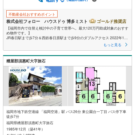
存
す
不動産会社おすすめポイント
る
株式会社フォロー ハウスドゥ 博多ミスト
ゴールド推奨店
【福岡市内で住替え検討中の子育て世帯へ。最大120万円助成対象のおすす
め物件です。】
JR春日駅まで歩7分＆西鉄春日原駅まで歩9分のダブルアクセス 2022年10
月築
もっと見る
*間仕切壁を作り3LDKへ変更可能です。
*駐車スペース2台分（軽自動車）
糟屋郡須惠町大字旅石
*ご内覧は土日に限らず、平日もご相談ください。
「今vs5年後」「賃貸vs購入」「戸建vsマンション」など、お住まい選びを
する上で必ず出てくる疑問、不安をぶつけてください。
答えはお客様の家族構成やご年齢、ライフプランによって全く変わってき
ます。
ネット検索も便利ですが、1回のご相談でお悩みが解決できるかもしれませ
ん。
その答えが「購入しない」となっても、お客様、ご家族様のベストであれ
ば、それに越したことはありません。まずはお問い合わせください。
福岡市地下鉄空港線 「福岡空港」駅 バス26分 東公園台一丁目 バス停下車
【営業時間 10:00-18:00】（定休日:火・水）
徒歩7分
上記時間はお電話が繋がりやすくなっております。ぜひお気軽にご連絡下
福岡県糟屋郡須惠町大字旅石
さい！
1985年12月（築41年）
現地を見学される場合は「室内・現地を見学する（無料）」ボタンより
ご希望の日時をご記入いただけますとスムーズにご案内が可能です。