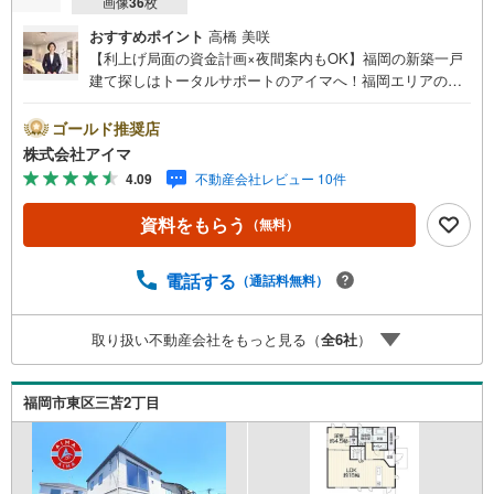
画像
36
枚
おすすめポイント
高橋 美咲
【利上げ局面の資金計画×夜間案内もOK】福岡の新築一戸
建て探しはトータルサポートのアイマへ！福岡エリアの最
新物件情報を網羅し、初めてのマイホーム購入を「資金計
画」から「物件選び」まで全力でバックアップいたしま
ゴールド推奨店
す。＼株式会社アイマが選ばれる2大サポート/【プロ目線
株式会社アイマ
のローンの提案力】大手ネット銀行をはじめ多数の金融機
4.09
不動産会社レビュー 10件
関と提携。お借入期間「最長50年」のプランや今注目の低
金利プランなど、購入後の生活にゆとりを持たせるための
資料をもらう
（無料）
最適な資金計画をご提案します。【フットワーク軽い安心
対応】「平日の仕事帰りに見学したい」「小さな子どもが
いて移動が大変」という方も大歓迎。平日・夜間の現地案
電話する
（通話料無料）
内や、ご自宅・最寄駅までの【無料送迎】にも柔軟に対応
いたします。まずは『見るだけ』『ローン相談だけ』でも
取り扱い不動産会社をもっと見る（
全
6
社
）
大歓迎。お客様のペースを最優先し、無理な営業は一切行
いません。お客様のライフスタイルに合わせた快適な住ま
い探しをお手伝いいたします。まずはお気軽にお問い合わ
福岡市東区三苫2丁目
せくださいませ。