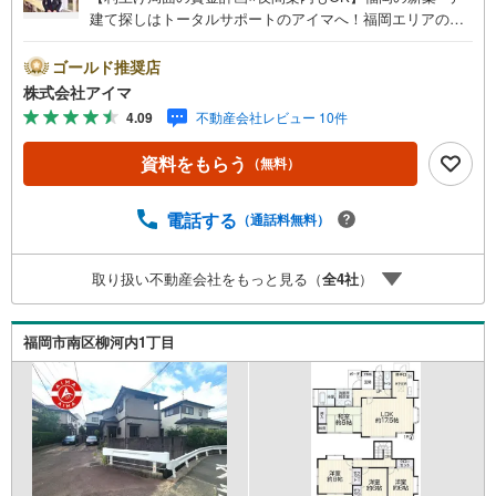
建て探しはトータルサポートのアイマへ！福岡エリアの最
新物件情報を網羅し、初めてのマイホーム購入を「資金計
画」から「物件選び」まで全力でバックアップいたしま
ゴールド推奨店
す。＼株式会社アイマが選ばれる2大サポート/【プロ目線
株式会社アイマ
のローンの提案力】大手ネット銀行をはじめ多数の金融機
4.09
不動産会社レビュー 10件
関と提携。お借入期間「最長50年」のプランや今注目の低
金利プランなど、購入後の生活にゆとりを持たせるための
資料をもらう
（無料）
最適な資金計画をご提案します。【フットワーク軽い安心
対応】「平日の仕事帰りに見学したい」「小さな子どもが
いて移動が大変」という方も大歓迎。平日・夜間の現地案
電話する
（通話料無料）
内や、ご自宅・最寄駅までの【無料送迎】にも柔軟に対応
いたします。まずは『見るだけ』『ローン相談だけ』でも
取り扱い不動産会社をもっと見る（
全
4
社
）
大歓迎。お客様のペースを最優先し、無理な営業は一切行
いません。お客様のライフスタイルに合わせた快適な住ま
い探しをお手伝いいたします。まずはお気軽にお問い合わ
福岡市南区柳河内1丁目
せくださいませ。