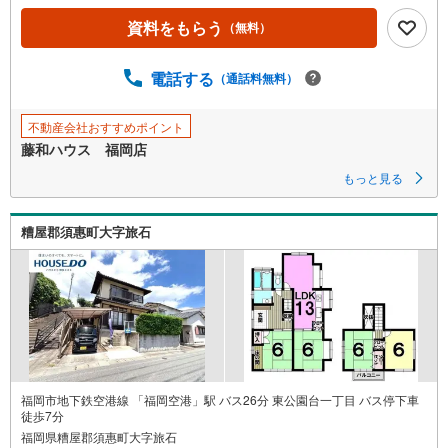
ジ
資料をもらう
（無料）
に
保
電話する
（通話料無料）
存
す
る
不動産会社おすすめポイント
藤和ハウス 福岡店
もっと見る
糟屋郡須惠町大字旅石
福岡市地下鉄空港線 「福岡空港」駅 バス26分 東公園台一丁目 バス停下車
徒歩7分
福岡県糟屋郡須惠町大字旅石