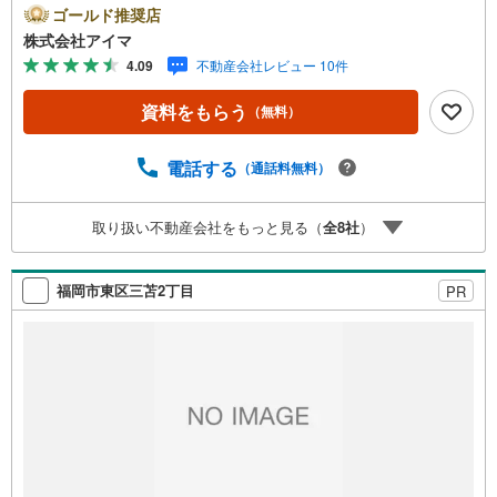
画」から「物件選び」まで全力でバックアップいたしま
ゴールド推奨店
す。＼株式会社アイマが選ばれる2大サポート/【プロ目線
株式会社アイマ
のローンの提案力】大手ネット銀行をはじめ多数の金融機
4.09
不動産会社レビュー 10件
関と提携。お借入期間「最長50年」のプランや今注目の低
金利プランなど、購入後の生活にゆとりを持たせるための
資料をもらう
（無料）
最適な資金計画をご提案します。【フットワーク軽い安心
対応】「平日の仕事帰りに見学したい」「小さな子どもが
いて移動が大変」という方も大歓迎。平日・夜間の現地案
電話する
（通話料無料）
内や、ご自宅・最寄駅までの【無料送迎】にも柔軟に対応
いたします。まずは『見るだけ』『ローン相談だけ』でも
取り扱い不動産会社をもっと見る（
全
8
社
）
大歓迎。お客様のペースを最優先し、無理な営業は一切行
いません。お客様のライフスタイルに合わせた快適な住ま
い探しをお手伝いいたします。まずはお気軽にお問い合わ
福岡市東区三苫2丁目
PR
せくださいませ。