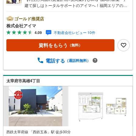
建て探しはトータルサポートのアイマへ！福岡エリアの最
新物件情報を網羅し、初めてのマイホーム購入を「資金計
画」から「物件選び」まで全力でバックアップいたしま
ゴールド推奨店
す。＼株式会社アイマが選ばれる2大サポート/【プロ目線
株式会社アイマ
のローンの提案力】大手ネット銀行をはじめ多数の金融機
4.09
不動産会社レビュー 10件
関と提携。お借入期間「最長50年」のプランや今注目の低
金利プランなど、購入後の生活にゆとりを持たせるための
資料をもらう
（無料）
最適な資金計画をご提案します。【フットワーク軽い安心
対応】「平日の仕事帰りに見学したい」「小さな子どもが
いて移動が大変」という方も大歓迎。平日・夜間の現地案
電話する
（通話料無料）
内や、ご自宅・最寄駅までの【無料送迎】にも柔軟に対応
いたします。まずは『見るだけ』『ローン相談だけ』でも
大歓迎。お客様のペースを最優先し、無理な営業は一切行
太宰府市高雄4丁目
いません。お客様のライフスタイルに合わせた快適な住ま
い探しをお手伝いいたします。まずはお気軽にお問い合わ
せくださいませ。
西鉄太宰府線 「西鉄五条」駅 徒歩30分