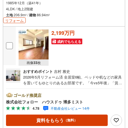
1985年12月（築41年）
4LDK / 地上2階建
土地
206.9m
/
建物
86.94m
2
2
リフォーム
2,199万円
成約でもらえる
画像
33
枚
おすすめポイント
吉村 雅史
2026年5月リフォーム済 全居室6帖、ベッドや机などの家具
を置いてもゆとりのあるお部屋です。「今vs5年後」「賃貸
vs購入」「戸建vsマンション」など、お住まい選びをする
上で必ず出てくる疑問、不安をぶつけてください。答えは
ゴールド推奨店
お客様の家族構成やご年齢、ライフプランによって全く変
株式会社フォロー ハウスドゥ 博多ミスト
わってきます。ネット検索も便利ですが、1回のご相談でお
4.78
不動産会社レビュー 14件
悩みが解決できるかもしれません。その答えが「購入しな
い」となっても、お客様、ご家族様のベストであれば、そ
資料をもらう
（無料）
れに越したことはありません。まずはお問い合わせくださ