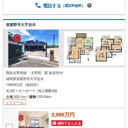
いて移動が大変」という方も大歓迎。平日・夜間の現地案
電話する
（通話料無料）
内や、ご自宅・最寄駅までの【無料送迎】にも柔軟に対応
いたします。まずは『見るだけ』『ローン相談だけ』でも
大歓迎。お客様のペースを最優先し、無理な営業は一切行
筑紫野市大字吉木
いません。お客様のライフスタイルに合わせた快適な住ま
い探しをお手伝いいたします。まずはお気軽にお問い合わ
せくださいませ。
西鉄太宰府線 「太宰府」駅 徒歩50分
福岡県筑紫野市大字吉木
1995年2月（築32年）
4LDK＋カーポート / 地上階数2階
土地
300.1m
/
建物
125.04m
2
2
リフォーム
2,999万円
成約でもらえる