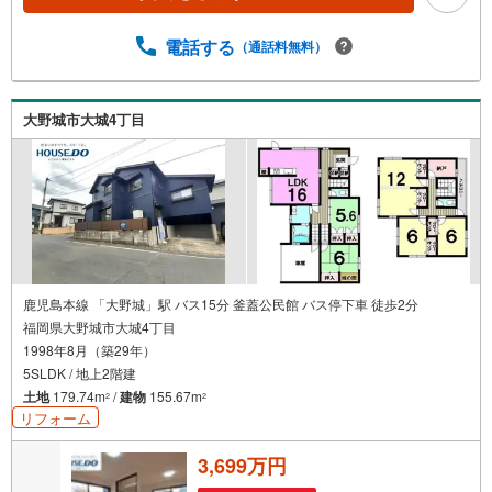
い合わせください。
電話する
（通話料無料）
大野城市大城4丁目
鹿児島本線 「大野城」駅 バス15分 釜蓋公民館 バス停下車 徒歩2分
福岡県大野城市大城4丁目
1998年8月（築29年）
5SLDK / 地上2階建
土地
179.74m
/
建物
155.67m
2
2
リフォーム
3,699万円