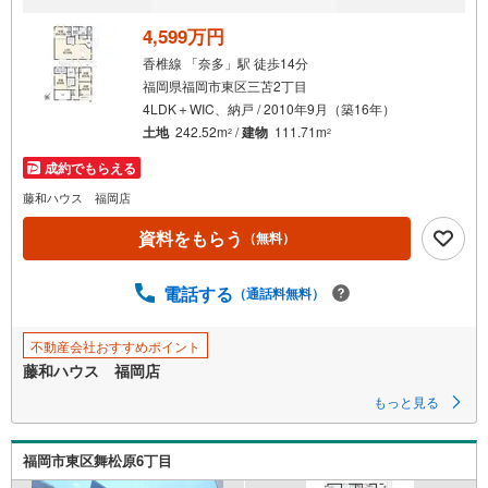
4,599万円
香椎線 「奈多」駅 徒歩14分
福岡県福岡市東区三苫2丁目
4LDK＋WIC、納戸 / 2010年9月（築16年）
土地
242.52m
/
建物
111.71m
2
2
成約でもらえる
藤和ハウス 福岡店
資料をもらう
（無料）
電話する
（通話料無料）
不動産会社おすすめポイント
藤和ハウス 福岡店
もっと見る
福岡市東区舞松原6丁目