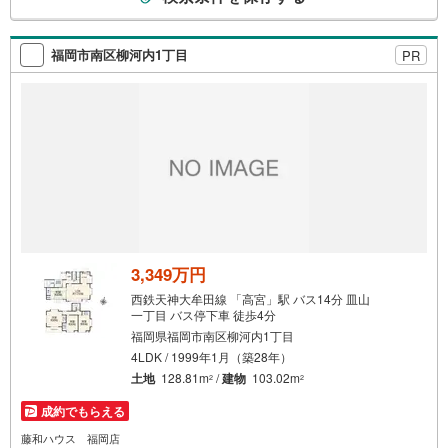
の
検
索
福岡市南区柳河内1丁目
PR
条
件
で
通
知
を
受
け
取
る
3,349万円
・
西鉄天神大牟田線 「高宮」駅 バス14分 皿山
条
一丁目 バス停下車 徒歩4分
件
福岡県福岡市南区柳河内1丁目
を
4LDK / 1999年1月（築28年）
マ
土地
128.81m
/
建物
103.02m
2
2
イ
成約でもらえる
ペ
藤和ハウス 福岡店
ー