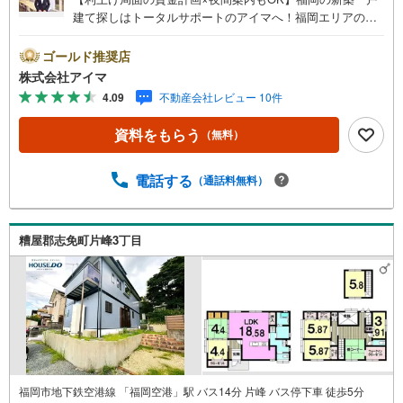
建て探しはトータルサポートのアイマへ！福岡エリアの最
新物件情報を網羅し、初めてのマイホーム購入を「資金計
画」から「物件選び」まで全力でバックアップいたしま
ゴールド推奨店
す。＼株式会社アイマが選ばれる2大サポート/【プロ目線
株式会社アイマ
のローンの提案力】大手ネット銀行をはじめ多数の金融機
4.09
不動産会社レビュー 10件
関と提携。お借入期間「最長50年」のプランや今注目の低
金利プランなど、購入後の生活にゆとりを持たせるための
資料をもらう
（無料）
最適な資金計画をご提案します。【フットワーク軽い安心
対応】「平日の仕事帰りに見学したい」「小さな子どもが
いて移動が大変」という方も大歓迎。平日・夜間の現地案
電話する
（通話料無料）
内や、ご自宅・最寄駅までの【無料送迎】にも柔軟に対応
いたします。まずは『見るだけ』『ローン相談だけ』でも
大歓迎。お客様のペースを最優先し、無理な営業は一切行
糟屋郡志免町片峰3丁目
いません。お客様のライフスタイルに合わせた快適な住ま
い探しをお手伝いいたします。まずはお気軽にお問い合わ
せくださいませ。
福岡市地下鉄空港線 「福岡空港」駅 バス14分 片峰 バス停下車 徒歩5分