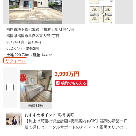
福岡市地下鉄七隈線 「梅林」駅 徒歩40分
福岡県福岡市早良区東入部1丁目
2017年1月（築10年）
5LDK / 地上階数2階
土地
220.73m
/
建物
144m
2
2
リフォーム
3,999万円
成約でもらえる
画像
36
枚
おすすめポイント
高橋 美咲
【利上げ局面の資金計画×夜間案内もOK】福岡の新築一戸
建て探しはトータルサポートのアイマへ！福岡エリアの最
新物件情報を網羅し、初めてのマイホーム購入を「資金計