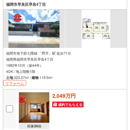
大歓迎。お客様のペースを最優先し、無理な営業は一切行
福岡市早良区早良4丁目
いません。お客様のライフスタイルに合わせた快適な住ま
い探しをお手伝いいたします。まずはお気軽にお問い合わ
せくださいませ。
福岡市地下鉄七隈線 「野芥」駅 徒歩71分
福岡県福岡市早良区早良4丁目
1982年10月（築44年）
4DK / 地上階数1階
土地
323.57m
/
建物
119.5m
2
2
リフォーム
2,049万円
成約でもらえる
画像
36
枚