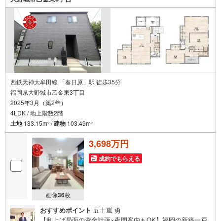
いません。お客様のライフスタイルに合わせた快適な住ま
い探しをお手伝いいたします。まずはお気軽にお問い合わ
せくださいませ。
西鉄天神大牟田線 「春日原」駅 徒歩35分
福岡県大野城市乙金東3丁目
2025年3月（築2年）
4LDK / 地上階数2階
土地
133.15m
/
建物
103.49m
2
2
3,698万円
成約でもらえる
画像
36
枚
おすすめポイント
五十嵐 勇
【利上げ局面の資金計画×夜間案内もOK】福岡の新築一戸