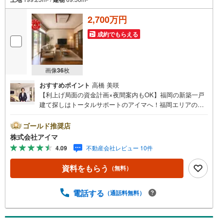
2,700万円
成約でもらえる
画像
36
枚
おすすめポイント
高橋 美咲
【利上げ局面の資金計画×夜間案内もOK】福岡の新築一戸
建て探しはトータルサポートのアイマへ！福岡エリアの最
新物件情報を網羅し、初めてのマイホーム購入を「資金計
画」から「物件選び」まで全力でバックアップいたしま
ゴールド推奨店
す。＼株式会社アイマが選ばれる2大サポート/【プロ目線
株式会社アイマ
のローンの提案力】大手ネット銀行をはじめ多数の金融機
4.09
不動産会社レビュー 10件
関と提携。お借入期間「最長50年」のプランや今注目の低
金利プランなど、購入後の生活にゆとりを持たせるための
資料をもらう
（無料）
最適な資金計画をご提案します。【フットワーク軽い安心
対応】「平日の仕事帰りに見学したい」「小さな子どもが
いて移動が大変」という方も大歓迎。平日・夜間の現地案
電話する
（通話料無料）
内や、ご自宅・最寄駅までの【無料送迎】にも柔軟に対応
いたします。まずは『見るだけ』『ローン相談だけ』でも