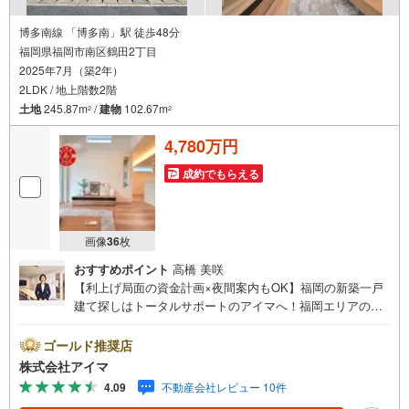
博多南線 「博多南」駅 徒歩48分
福岡県福岡市南区鶴田2丁目
2025年7月（築2年）
2LDK / 地上階数2階
土地
245.87m
/
建物
102.67m
2
2
4,780万円
成約でもらえる
画像
36
枚
おすすめポイント
高橋 美咲
【利上げ局面の資金計画×夜間案内もOK】福岡の新築一戸
建て探しはトータルサポートのアイマへ！福岡エリアの最
新物件情報を網羅し、初めてのマイホーム購入を「資金計
画」から「物件選び」まで全力でバックアップいたしま
ゴールド推奨店
す。＼株式会社アイマが選ばれる2大サポート/【プロ目線
株式会社アイマ
のローンの提案力】大手ネット銀行をはじめ多数の金融機
4.09
不動産会社レビュー 10件
関と提携。お借入期間「最長50年」のプランや今注目の低