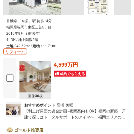
香椎線 「奈多」駅 徒歩14分
福岡県福岡市東区三苫2丁目
2010年9月（築16年）
4LDK / 地上階数2階
土地
242.52m
/
建物
111.71m
2
2
リフォーム
4,599万円
成約でもらえる
画像
36
枚
おすすめポイント
高橋 美咲
【利上げ局面の資金計画×夜間案内もOK】福岡の新築一戸
建て探しはトータルサポートのアイマへ！福岡エリアの最
新物件情報を網羅し、初めてのマイホーム購入を「資金計
画」から「物件選び」まで全力でバックアップいたしま
ゴールド推奨店