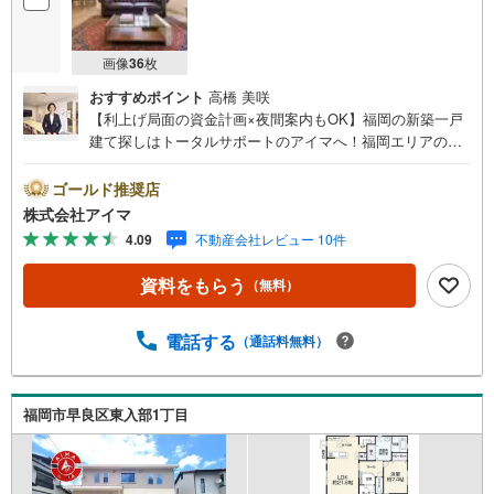
画像
36
枚
おすすめポイント
高橋 美咲
【利上げ局面の資金計画×夜間案内もOK】福岡の新築一戸
建て探しはトータルサポートのアイマへ！福岡エリアの最
新物件情報を網羅し、初めてのマイホーム購入を「資金計
画」から「物件選び」まで全力でバックアップいたしま
ゴールド推奨店
す。＼株式会社アイマが選ばれる2大サポート/【プロ目線
株式会社アイマ
のローンの提案力】大手ネット銀行をはじめ多数の金融機
4.09
不動産会社レビュー 10件
関と提携。お借入期間「最長50年」のプランや今注目の低
金利プランなど、購入後の生活にゆとりを持たせるための
資料をもらう
（無料）
最適な資金計画をご提案します。【フットワーク軽い安心
対応】「平日の仕事帰りに見学したい」「小さな子どもが
いて移動が大変」という方も大歓迎。平日・夜間の現地案
電話する
（通話料無料）
内や、ご自宅・最寄駅までの【無料送迎】にも柔軟に対応
いたします。まずは『見るだけ』『ローン相談だけ』でも
大歓迎。お客様のペースを最優先し、無理な営業は一切行
福岡市早良区東入部1丁目
いません。お客様のライフスタイルに合わせた快適な住ま
い探しをお手伝いいたします。まずはお気軽にお問い合わ
せくださいませ。