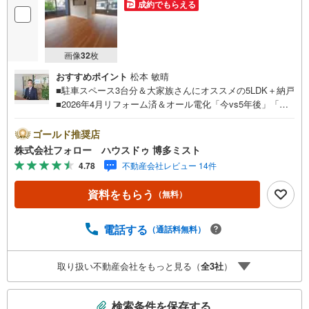
成約でもらえる
画像
32
枚
おすすめポイント
松本 敏晴
■駐車スペース3台分＆大家族さんにオススメの5LDK＋納戸
■2026年4月リフォーム済＆オール電化「今vs5年後」「賃
貸vs購入」「戸建vsマンション」など、お住まい選びをす
る上で必ず出てくる疑問、不安をぶつけてください。答え
ゴールド推奨店
はお客様の家族構成やご年齢、ライフプランによって全く
株式会社フォロー ハウスドゥ 博多ミスト
変わってきます。ネット検索も便利ですが、1回のご相談で
4.78
不動産会社レビュー 14件
お悩みが解決できるかもしれません。その答えが「購入し
ない」となっても、お客様、ご家族様のベストであれば、
資料をもらう
（無料）
それに越したことはありません。まずはお問い合わせくだ
さい。【営業時間 10:00-18:00】（定休日:火・水）上記時
間はお電話が繋がりやすくなっております。ぜひお気軽に
電話する
（通話料無料）
ご連絡下さい！現地を見学される場合は「室内・現地を見
学する（無料）」ボタンよりご希望の日時をご記入いただ
取り扱い不動産会社をもっと見る（
全
3
社
）
けますとスムーズにご案内が可能です。
こ
検索条件を保存する