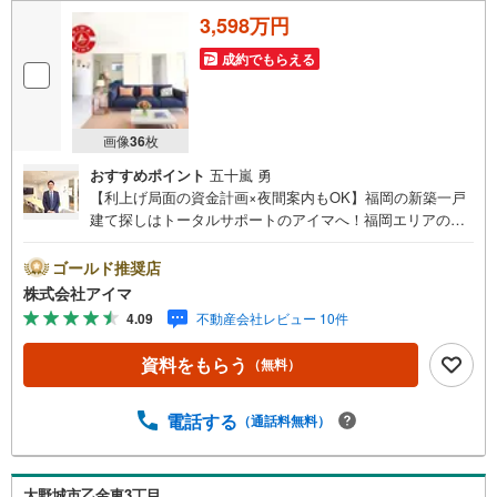
3,598万円
成約でもらえる
画像
36
枚
おすすめポイント
五十嵐 勇
【利上げ局面の資金計画×夜間案内もOK】福岡の新築一戸
建て探しはトータルサポートのアイマへ！福岡エリアの最
新物件情報を網羅し、初めてのマイホーム購入を「資金計
画」から「物件選び」まで全力でバックアップいたしま
ゴールド推奨店
す。＼株式会社アイマが選ばれる2大サポート/【プロ目線
株式会社アイマ
のローンの提案力】大手ネット銀行をはじめ多数の金融機
4.09
不動産会社レビュー 10件
関と提携。お借入期間「最長50年」のプランや今注目の低
金利プランなど、購入後の生活にゆとりを持たせるための
資料をもらう
（無料）
最適な資金計画をご提案します。【フットワーク軽い安心
対応】「平日の仕事帰りに見学したい」「小さな子どもが
いて移動が大変」という方も大歓迎。平日・夜間の現地案
電話する
（通話料無料）
内や、ご自宅・最寄駅までの【無料送迎】にも柔軟に対応
いたします。まずは『見るだけ』『ローン相談だけ』でも
大歓迎。お客様のペースを最優先し、無理な営業は一切行
大野城市乙金東3丁目