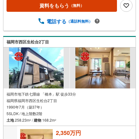
金利プランなど、購入後の生活にゆとりを持たせるための
資料をもらう
（無料）
最適な資金計画をご提案します。【フットワーク軽い安心
対応】「平日の仕事帰りに見学したい」「小さな子どもが
いて移動が大変」という方も大歓迎。平日・夜間の現地案
電話する
（通話料無料）
内や、ご自宅・最寄駅までの【無料送迎】にも柔軟に対応
いたします。まずは『見るだけ』『ローン相談だけ』でも
大歓迎。お客様のペースを最優先し、無理な営業は一切行
福岡市西区生松台2丁目
いません。お客様のライフスタイルに合わせた快適な住ま
い探しをお手伝いいたします。まずはお気軽にお問い合わ
せくださいませ。
福岡市地下鉄七隈線 「橋本」駅 徒歩33分
福岡県福岡市西区生松台2丁目
1990年7月（築37年）
5SLDK / 地上階数2階
土地
258.23m
/
建物
168.2m
2
2
2,350万円