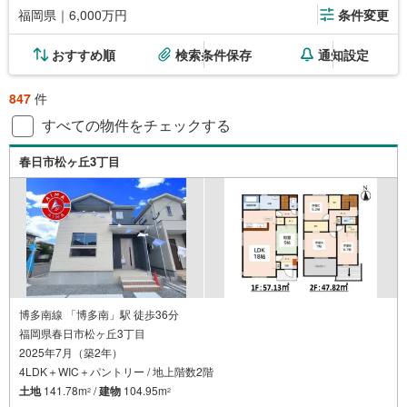
福岡県｜6,000万円
条件変更
おすすめ順
検索条件保存
通知設定
847
件
すべての物件をチェックする
春日市松ヶ丘3丁目
博多南線 「博多南」駅 徒歩36分
福岡県春日市松ヶ丘3丁目
2025年7月（築2年）
4LDK＋WIC＋パントリー / 地上階数2階
土地
141.78m
/
建物
104.95m
2
2