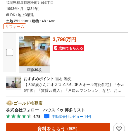
福岡県糟屋郡志免町片峰3丁目
1993年4月（築34年）
6LDK / 地上3階建
土地
291.11m
/
建物
148.14m
2
2
リフォーム
3,798万円
成約でもらえる
画像
30
枚
おすすめポイント
吉村 雅史
【大家族さんにオススメの6LDK＆オール電化住宅】「今vs
5年後」「賃貸vs購入」「戸建vsマンション」など、お住
まい選びをする上で必ず出てくる疑問、不安をぶつけてく
ださい。答えはお客様の家族構成やご年齢、ライフプラン
ゴールド推奨店
によって全く変わってきます。ネット検索も便利ですが、1
株式会社フォロー ハウスドゥ 博多ミスト
回のご相談でお悩みが解決できるかもしれません。その答
4.78
不動産会社レビュー 14件
えが「購入しない」となっても、お客様、ご家族様のベス
トであれば、それに越したことはありません。まずはお問
資料をもらう
（無料）