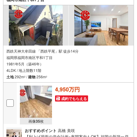
せくださいませ。
西鉄天神大牟田線 「西鉄平尾」駅 徒歩14分
福岡県福岡市南区平和1丁目
1981年5月（築46年）
4LDK / 地上階数11階
土地
292m
/
建物
256m
2
2
4,950万円
成約でもらえる
画像
35
枚
おすすめポイント
高橋 美咲
【利上げ局面の資金計画×夜間案内もOK】福岡の新築一戸