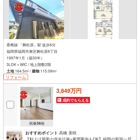
香椎線 「舞松原」駅 徒歩6分
福岡県福岡市東区舞松原6丁目
1997年1月（築30年）
3LDK＋WIC / 地上階数2階
土地
164.5m
/
建物
115.09m
2
2
リフォーム
3,849万円
成約でもらえる
画像
36
枚
おすすめポイント
高橋 美咲
【利上げ局面の資金計画×夜間案内もOK】福岡の新築一戸