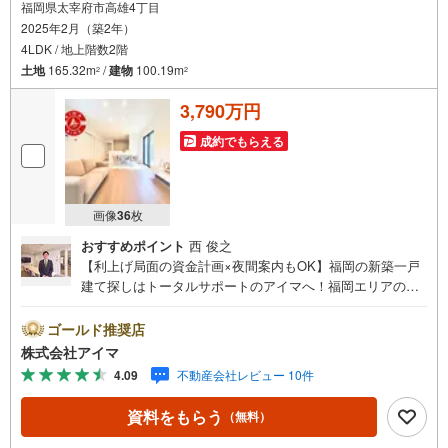
福岡県太宰府市高雄4丁目
2025年2月（築2年）
4LDK / 地上階数2階
土地
165.32m
/
建物
100.19m
2
2
3,790万円
成約でもらえる
画像
36
枚
おすすめポイント
西 俊之
【利上げ局面の資金計画×夜間案内もOK】福岡の新築一戸
建て探しはトータルサポートのアイマへ！福岡エリアの最
新物件情報を網羅し、初めてのマイホーム購入を「資金計
画」から「物件選び」まで全力でバックアップいたしま
ゴールド推奨店
す。＼株式会社アイマが選ばれる2大サポート/【プロ目線
株式会社アイマ
のローンの提案力】大手ネット銀行をはじめ多数の金融機
4.09
不動産会社レビュー 10件
関と提携。お借入期間「最長50年」のプランや今注目の低
金利プランなど、購入後の生活にゆとりを持たせるための
資料をもらう
（無料）
最適な資金計画をご提案します。【フットワーク軽い安心
対応】「平日の仕事帰りに見学したい」「小さな子どもが