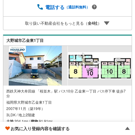
い。【営業時間 10:00-18:00】（定休日:火・水）上記時間
はお電話が繋がりやすくなっております。ぜひお気軽にご
電話する
（通話料無料）
連絡下さい！現地を見学される場合は「室内・現地を見学
する（無料）」ボタンよりご希望の日時をご記入いただけ
取り扱い不動産会社をもっと見る（
全
4
社
）
ますとスムーズにご案内が可能です。
大野城市乙金東1丁目
西鉄天神大牟田線 「桜並木」駅 バス10分 乙金東一丁目 バス停下車 徒歩7
分
福岡県大野城市乙金東1丁目
2007年11月（築19年）
3LDK / 地上2階建
土地
204.1m
/
建物
91.91m
2
2
リフォーム
お気に入り登録内容を確認する