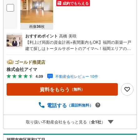
成約でもらえる
画像
36
枚
おすすめポイント
高橋 美咲
【利上げ局面の資金計画×夜間案内もOK】福岡の新築一戸
建て探しはトータルサポートのアイマへ！福岡エリアの最
新物件情報を網羅し、初めてのマイホーム購入を「資金計
画」から「物件選び」まで全力でバックアップいたしま
ゴールド推奨店
す。＼株式会社アイマが選ばれる2大サポート/【プロ目線
株式会社アイマ
のローンの提案力】大手ネット銀行をはじめ多数の金融機
4.09
不動産会社レビュー 10件
関と提携。お借入期間「最長50年」のプランや今注目の低
金利プランなど、購入後の生活にゆとりを持たせるための
資料をもらう
（無料）
最適な資金計画をご提案します。【フットワーク軽い安心
対応】「平日の仕事帰りに見学したい」「小さな子どもが
いて移動が大変」という方も大歓迎。平日・夜間の現地案
電話する
（通話料無料）
内や、ご自宅・最寄駅までの【無料送迎】にも柔軟に対応
いたします。まずは『見るだけ』『ローン相談だけ』でも
取り扱い不動産会社をもっと見る（
全
1
社
）
大歓迎。お客様のペースを最優先し、無理な営業は一切行
いません。お客様のライフスタイルに合わせた快適な住ま
い探しをお手伝いいたします。まずはお気軽にお問い合わ
福岡市南区平和1丁目