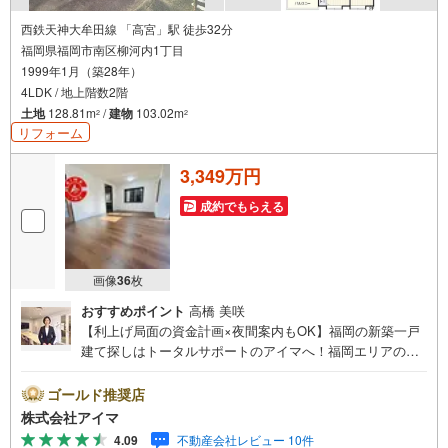
西鉄天神大牟田線 「高宮」駅 徒歩32分
福岡県福岡市南区柳河内1丁目
1999年1月（築28年）
4LDK / 地上階数2階
土地
128.81m
/
建物
103.02m
2
2
リフォーム
3,349万円
成約でもらえる
画像
36
枚
おすすめポイント
高橋 美咲
【利上げ局面の資金計画×夜間案内もOK】福岡の新築一戸
建て探しはトータルサポートのアイマへ！福岡エリアの最
新物件情報を網羅し、初めてのマイホーム購入を「資金計
画」から「物件選び」まで全力でバックアップいたしま
ゴールド推奨店
す。＼株式会社アイマが選ばれる2大サポート/【プロ目線
株式会社アイマ
のローンの提案力】大手ネット銀行をはじめ多数の金融機
4.09
不動産会社レビュー 10件