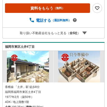
関と提携。お借入期間「最長50年」のプランや今注目の低
金利プランなど、購入後の生活にゆとりを持たせるための
資料をもらう
（無料）
最適な資金計画をご提案します。【フットワーク軽い安心
対応】「平日の仕事帰りに見学したい」「小さな子どもが
いて移動が大変」という方も大歓迎。平日・夜間の現地案
電話する
（通話料無料）
内や、ご自宅・最寄駅までの【無料送迎】にも柔軟に対応
いたします。まずは『見るだけ』『ローン相談だけ』でも
取り扱い不動産会社をもっと見る（
全
5
社
）
大歓迎。お客様のペースを最優先し、無理な営業は一切行
いません。お客様のライフスタイルに合わせた快適な住ま
い探しをお手伝いいたします。まずはお気軽にお問い合わ
福岡市東区土井4丁目
せくださいませ。
香椎線 「土井」駅 徒歩8分
福岡県福岡市東区土井4丁目
1977年2月（築50年）
4DK / 地上階数1階
土地
199.25m
/
建物
69.56m
2
2