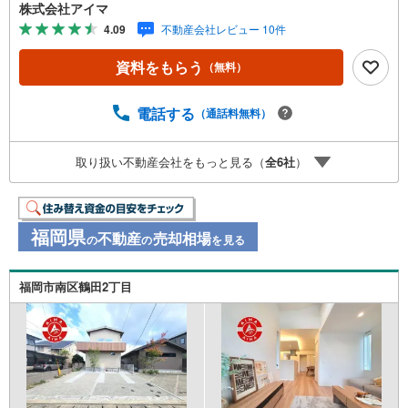
す。＼株式会社アイマが選ばれる2大サポート/【プロ目線
株式会社アイマ
のローンの提案力】大手ネット銀行をはじめ多数の金融機
4.09
不動産会社レビュー 10件
関と提携。お借入期間「最長50年」のプランや今注目の低
金利プランなど、購入後の生活にゆとりを持たせるための
資料をもらう
（無料）
最適な資金計画をご提案します。【フットワーク軽い安心
対応】「平日の仕事帰りに見学したい」「小さな子どもが
いて移動が大変」という方も大歓迎。平日・夜間の現地案
電話する
（通話料無料）
内や、ご自宅・最寄駅までの【無料送迎】にも柔軟に対応
いたします。まずは『見るだけ』『ローン相談だけ』でも
取り扱い不動産会社をもっと見る（
全
6
社
）
大歓迎。お客様のペースを最優先し、無理な営業は一切行
いません。お客様のライフスタイルに合わせた快適な住ま
い探しをお手伝いいたします。まずはお気軽にお問い合わ
せくださいませ。
福岡県
不動産
売却相場
の
の
を見る
福岡市南区鶴田2丁目