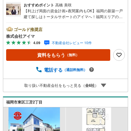
おすすめポイント
高橋 美咲
【利上げ局面の資金計画×夜間案内もOK】福岡の新築一戸
建て探しはトータルサポートのアイマへ！福岡エリアの最
新物件情報を網羅し、初めてのマイホーム購入を「資金計
画」から「物件選び」まで全力でバックアップいたしま
ゴールド推奨店
す。＼株式会社アイマが選ばれる2大サポート/【プロ目線
株式会社アイマ
のローンの提案力】大手ネット銀行をはじめ多数の金融機
4.09
不動産会社レビュー 10件
関と提携。お借入期間「最長50年」のプランや今注目の低
金利プランなど、購入後の生活にゆとりを持たせるための
資料をもらう
（無料）
最適な資金計画をご提案します。【フットワーク軽い安心
対応】「平日の仕事帰りに見学したい」「小さな子どもが
いて移動が大変」という方も大歓迎。平日・夜間の現地案
電話する
（通話料無料）
内や、ご自宅・最寄駅までの【無料送迎】にも柔軟に対応
いたします。まずは『見るだけ』『ローン相談だけ』でも
取り扱い不動産会社をもっと見る（
全
6
社
）
大歓迎。お客様のペースを最優先し、無理な営業は一切行
いません。お客様のライフスタイルに合わせた快適な住ま
い探しをお手伝いいたします。まずはお気軽にお問い合わ
福岡市東区三苫2丁目
せくださいませ。