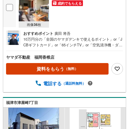
成約でもらえる
画像
36
枚
おすすめポイント
廣田 将吾
10万円分の「全国のヤマダデンキで使えるポイント」or「J
CBギフトカード」or「65インチTV」or「空気清浄機・ダイ
ソンドライヤー等の家電」or「6畳用エアコン」or「ヤマダ
デンキ特別優待割引券」≪限定1品≫プレゼント※PayPay
ヤマダ不動産 福岡香椎店
ポイントとの併用不可さらに、ご購入相談で来店後、Googl
e口コミ投稿で2000円分のQUOカードプレゼント！※一世帯
資料をもらう
（無料）
2回まで土日祝日もご案内可能です＾＾是非一度「ヤマダ不
動産」へご相談ください！あらゆる不安や疑問に誠心誠意
電話する
（通話料無料）
お応えします＾＾駐車スペース並列3台オール電化、太陽光
パネルで省エネリビング広々18帖採光ダイレックス徒歩8
分！コンビニ徒歩11分【おすすめポイント】■エネルギー
消費性能6！断熱性能5！■安心の低炭素、省令準耐火住宅
福津市津屋崎7丁目
＾＾■玄関には家族の荷物をまとめてスッキリ収納できるシ
ューズクローク付き■全居室5帖以上で広々＾＾■国道3号線
まで車5分（1.6km）で出れるので通勤やお出かけに便利！
神輿東小学校:徒歩約24分福間東中学校:徒歩約22分