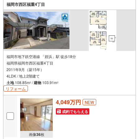
グスチール階段■2階にカウンター付きのフリースペースあ
福岡市西区福重4丁目
り■寝室は7.5帖！WIC付き全居室収納付■玄関にシューズク
ローク付■駐車2台■ハローデイ春日店（車4分/1.2km）春日
西小学校:徒歩約5分春日西中学校:徒歩約5分
福岡市地下鉄空港線 「姪浜」駅 徒歩18分
福岡県福岡市西区福重4丁目
2011年9月（築15年）
4LDK / 地上2階建て
土地
108.85m
/
建物
103.91m
2
2
リフォーム
4,049万円
NEW
成約でもらえる
画像
36
枚