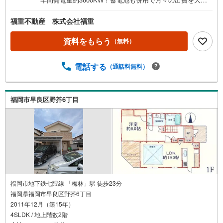
く抑えられます！さらに！福重不動産ならではのキャンペ
ーン実施中！10月末まで！購入者向けに、家電設備の機器
福重不動産 株式会社福重
保証を無償でお付けします！住宅ローン減税についても遠
慮なくご質問ください！経験豊富なプロがお客様の不安や
資料をもらう
（無料）
疑問をスッキリ解消いたします。圧倒的なスピード感と適
切な相場観、そして「ローンに強い福重不動産」の精度の
電話する
（通話料無料）
高い資金計画で新生活を全力サポート！ぜひお気軽にお問
合せください。
福岡市早良区野芥6丁目
福岡市地下鉄七隈線 「梅林」駅 徒歩23分
福岡県福岡市早良区野芥6丁目
2011年12月（築15年）
4SLDK / 地上階数2階