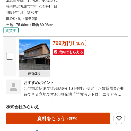
福岡県北九州市門司区清滝4丁目
1951年1月（築76年）
5LDK / 地上階数2階
土地
175.66m
/
建物
80.98m
2
2
賃貸中
799万円
NEW
成約でもらえる
画像
3
枚
おすすめポイント
〇門司港駅まで徒歩約9分！利便性が安定した賃貸需要が期
待できる立地です♪〇観光地「門司港レトロ」エリアも徒
歩圏内で、賃貸需要が期待できる立地です♪〇ファミリー
層や社宅需要など、幅広い賃貸ニーズに対応できる広さが
株式会社みらいえ
魅力です♪〇オーナーチェンジ（投資用物件につき実際に
居住できません）
資料をもらう
（無料）