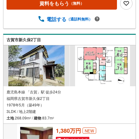
る）● ガス乾燥機・エアコン・カップボード付き● 土地50
資料をもらう
（無料）
坪超えのゆとりある敷地【お家のご相談はハウスドゥ三苫
駅前へ】生活導線や周辺環境を踏まえた“暮らしのイメージ
電話する
（通話料無料）
が湧くご提案”を心がけています。「まずは見るだけ」「資
金計画だけ相談したい」など、どんな段階でもお気軽にど
うぞ。お客様のペースに寄り添いながら、安心して住まい
探しができるよう丁寧にサポートいたします。
古賀市新久保2丁目
鹿児島本線 「古賀」駅 徒歩24分
福岡県古賀市新久保2丁目
1978年5月（築49年）
3LDK / 地上2階建
土地
268.09m
/
建物
83.7m
2
2
1,380万円
NEW