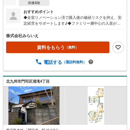
画像
3
枚
おすすめポイント
◆全室リノベーション済で購入後の修繕リスクを抑え、安
定経営をサポートします♪◆ファミリー層中心の入居が期
待でき、長期安定収入を見込みやすい物件です♪◆ゆめマ
ートやコンビニ徒歩圏で生活利便性が高く入居需要も良好
株式会社みらいえ
です♪◆イオンモール直方へ車で約5分！買物・生活環境に
優れた人気エリアです♪◆資産価値と収益性を兼ね備え
資料をもらう
（無料）
た、長期保有に適した一棟アパートです♪
電話する
（通話料無料）
北九州市門司区清滝4丁目
鹿児島本線 「門司港」駅 徒歩9分