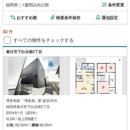
福岡県｜1週間以内公開
条件変更
おすすめ順
検索条件保存
通知設定
52
件
すべての物件をチェックする
春日市下白水南2丁目
博多南線 「博多南」駅 徒歩25分
福岡県春日市下白水南2丁目
2024年1月（築3年）
3LDK / 地上2階建て
土地
162.62m
/
建物
96.05m
2
2