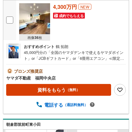
4,300万円
NEW
成約でもらえる
画像
36
枚
おすすめポイント
鶴 拓朗
45,000円分の「全国のヤマダデンキで使えるヤマダポイン
ト」or「JCBギフトカード」or「6畳用エアコン」≪限定1
品≫プレゼント※PayPayポイントとの併用不可さらに、ご
購入相談で来店後、Google口コミ投稿で2000円分のQUOカ
ブロンズ推奨店
ードプレゼント！※一世帯2回まで土日祝日もご案内可能で
ヤマダ不動産 福岡中央店
す＾＾既に他社で見積もりが出ている方！入居までの費用
を抑えたい方！ぜひ、一度「ヤマダ不動産」へご相談にお
資料をもらう
（無料）
越しください！あらゆる不安や疑問に誠心誠意お応えしま
す＾＾オール電化長期優良住宅南面インナーバルコニー閑
電話する
（通話料無料）
静な住宅地春日西小・中学校まで徒歩5分JR「博多南」駅
まで（自転車8分/1.6km）周辺環境【おすすめポイント】■
オールフローリング3LDK＋5帖のファミリークローク完備■
リビングにはパントリー・広めのリビング収納付き＾＾■2
朝倉郡筑前町東小田
階にはホールからも寝室からも出入りできる大容量のファ