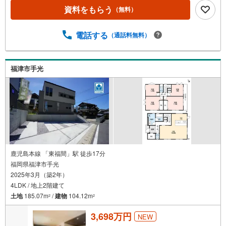
e口コミ投稿で2000円分のQUOカードプレゼント！※一世帯
資料をもらう
（無料）
2回まで土日祝日もご案内可能です＾＾是非一度「ヤマダ不
動産」へご相談ください！あらゆる不安や疑問に誠心誠意
電話する
（通話料無料）
お応えします＾＾【おすすめポイント】■安全性、機能性に
優れたオール電化で快適な新生活■太陽光発電システム搭載
で月々の光熱費が削減できます■家族のコミュニケーション
が増えるリビングスルー階段＾＾■主寝室に収納力豊富なウ
福津市手光
ォークインクローゼット付。住空間をスッキリ広々使えま
す。■駐車スペースはゆとりある並列2台分を確保！津屋崎
小学校:徒歩約10分津屋崎中学校:徒歩約7分ご希望条件をも
とに物件をご紹介いたします。お気軽にお問合せ下さい。
鹿児島本線 「東福間」駅 徒歩17分
福岡県福津市手光
2025年3月（築2年）
4LDK / 地上2階建て
土地
185.07m
/
建物
104.12m
2
2
3,698万円
NEW