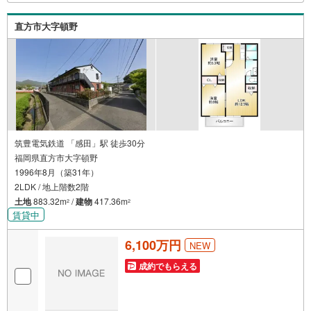
税などの税制優遇についても、わかりやすく丁寧にご説明
いたします。最後に圧倒的なスピード感と適切な相場観で
直方市大字頓野
全力サポート！不動産の悩みは福重へ、ぜひお気軽にお問
合せください。
筑豊電気鉄道 「感田」駅 徒歩30分
福岡県直方市大字頓野
1996年8月（築31年）
2LDK / 地上階数2階
土地
883.32m
/
建物
417.36m
2
2
賃貸中
6,100万円
NEW
成約でもらえる