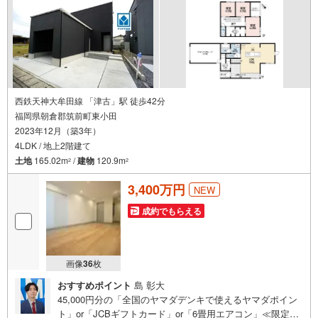
ミリークローク（5帖）■カースペース2台分春日西小学校:
徒歩約5分春日西中学校:徒歩約5分
西鉄天神大牟田線 「津古」駅 徒歩42分
福岡県朝倉郡筑前町東小田
2023年12月（築3年）
4LDK / 地上2階建て
土地
165.02m
/
建物
120.9m
2
2
3,400万円
NEW
成約でもらえる
画像
36
枚
おすすめポイント
島 彰大
45,000円分の「全国のヤマダデンキで使えるヤマダポイン
ト」or「JCBギフトカード」or「6畳用エアコン」≪限定1