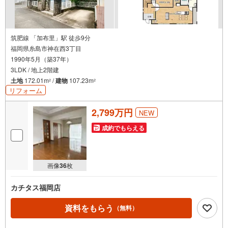
知
を
受
け
筑肥線 「加布里」駅 徒歩9分
福岡県糸島市神在西3丁目
取
1990年5月（築37年）
る
3LDK / 地上2階建
・
土地
172.01m
/
建物
107.23m
2
2
条
リフォーム
件
を
2,799万円
NEW
マ
イ
成約でもらえる
ペ
ー
ジ
画像
36
枚
に
保
カチタス福岡店
存
す
資料をもらう
（無料）
る