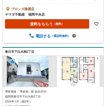
品≫プレゼント※PayPayポイントとの併用不可さらに、ご
購入相談で来店後、Google口コミ投稿で2000円分のQUOカ
ブロンズ推奨店
ードプレゼント！※一世帯2回まで土日祝日もご案内可能で
ヤマダ不動産 福岡中央店
す＾＾既に他社で見積もりが出ている方！入居までの費用
を抑えたい方！ぜひ、一度「ヤマダ不動産」へご相談にお
資料をもらう
（無料）
越しください！あらゆる不安や疑問に誠心誠意お応えしま
す＾＾オール電化並列駐車3台大容量のファミリークローク
電話する
（通話料無料）
LDK18帖以上お子様やペットも遊べるお庭付子育てファミ
リーにおすすめの自然豊かな住環境＾＾【おすすめポイン
ト】■環境・家計に優しい省エネ給湯器「エコキュート」■
家族で共有できる「ファミリークローク」■2階ワークスペ
春日市下白水南2丁目
ース、LDK18帖■パントリー付き■階段下を有効活用したシ
ューズクローク■洗面脱衣所に物干し金具付き東小田小学
校:徒歩17分夜須中学校:徒歩9分
博多南線 「博多南」駅 徒歩25分
福岡県春日市下白水南2丁目
2024年1月（築3年）