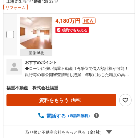
土地
213.79m
/
建物
128.23m
2
2
リフォーム
4,180万円
NEW
成約でもらえる
画像
16
枚
おすすめポイント
◆ローンに強い福重不動産 1円単位で借入額計算が可能！
銀行毎の非公開審査情報も把握、年収に応じた精度の高い
資金計画をご提供！モゲチェックや、事前の計算を伴わな
い審査丸投げはおやめください。審査に出す前にどの銀行
福重不動産 株式会社福重
に出すべきか、いくら借りられるかを計算してから出さな
いと、本当は3.990万円まで借りられる方でも4.000万円で
資料をもらう
（無料）
審査を出してしまうと「否決」になるかも…記録も残りま
す。「勤続年数が短い」「自己資金がない」「他にも借入
電話する
（通話料無料）
れがある」などなど、あらゆる金融機関から解決の糸口を
お探しいたします！現在、令和8年度の「福岡市子育て世帯
市内引越し応援事業」が開始されており、条件次第で最大1
取り扱い不動産会社をもっと見る（
全
1
社
）
15万円の助成が受けられる大チャンスです！住宅ローン減