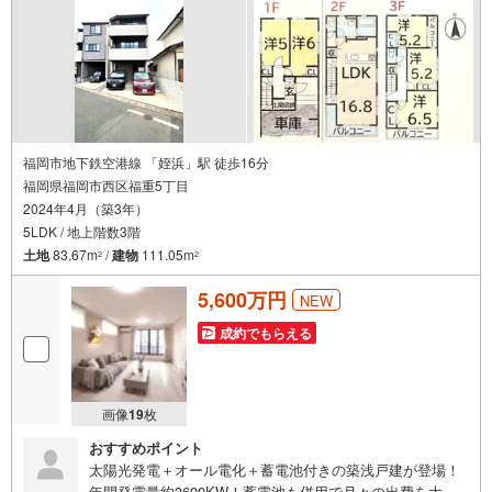
福岡市地下鉄空港線 「姪浜」駅 徒歩16分
福岡県福岡市西区福重5丁目
2024年4月（築3年）
5LDK / 地上階数3階
土地
83.67m
/
建物
111.05m
2
2
5,600万円
NEW
成約でもらえる
画像
19
枚
おすすめポイント
太陽光発電＋オール電化＋蓄電池付きの築浅戸建が登場！
年間発電量約3600KW！蓄電池も併用で月々の出費を大き