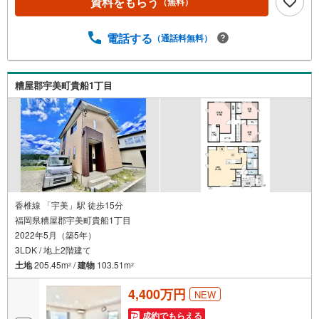
資料をもらう
（無料）
越しください！あらゆる不安や疑問に誠心誠意お応えしま
す＾＾＼選べる特典/西鉄バス停「長住6丁目」徒歩4分長住
電話する
（通話料無料）
小学校徒歩9分全居室収納【おすすめポイント】■太陽光発
電システム搭載■1階シャッター雨戸■リビング、ホール収
納■LDK16.5帖＋タタミコーナーレガネット南長住店:徒歩4
分長住小学校:徒歩約8分長丘中学校:徒歩約22分周辺はスー
糟屋郡宇美町貴船1丁目
パー、公園、小学校が近く子育てファミリーにおすすめの
住環境＾＾
香椎線 「宇美」駅 徒歩15分
福岡県糟屋郡宇美町貴船1丁目
2022年5月（築5年）
3LDK / 地上2階建て
土地
205.45m
/
建物
103.51m
2
2
4,400万円
NEW
成約でもらえる