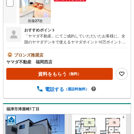
画像
27
枚
おすすめポイント
「ヤマダ不動産」にてご成約していただいたお客様に、全
国のヤマダデンキで使えるヤマダポイント10万ポイントプ
レゼント＾＾※PayPayポイントとの併用不可土日祝日もご
案内可能です＾＾さらに、ご購入相談で来店後、Google口
ブロンズ推奨店
コミ投稿で2000円分のQUOカードプレゼント！※一世帯2回
ヤマダ不動産 福岡西店
まで是非一度「ヤマダ不動産」へご相談ください！築浅・
美邸オール電化＆太陽光付き！閑静な住宅街ゆとりのある
資料をもらう
（無料）
間取りに注目＾＾～おすすめポイント～■敷地面積約62
坪！駐車複数台OK■築浅！2022年築の美邸■オール電化＆
電話する
（通話料無料）
太陽光パネル付き！省エネ■LDK広々20帖以上■対面式シス
テムキッチン■2階には3洋室！主寝室は9.5帖＆2.9帖のWIC
付き宇美小学校:徒歩19分/宇美中学校:徒歩11分年間1600件
の相談実績頭金0円可能！月々の返済がご不安な方！もっと
福津市津屋崎1丁目
良い条件を引き出したい方！すでにお借入のある方！お客
様に合った金融機関のご提案や、将来を見越した無理のな
いご返済プランの作成もしています！ぜひ一度ご相談下さ
い＾＾