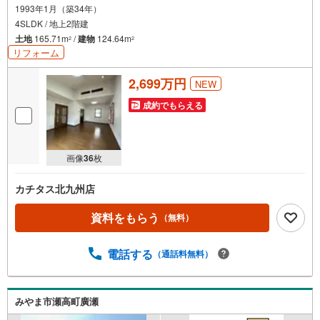
1993年1月（築34年）
4SLDK / 地上2階建
土地
165.71m
/
建物
124.64m
2
2
リフォーム
2,699万円
NEW
成約でもらえる
画像
36
枚
カチタス北九州店
資料をもらう
（無料）
電話する
（通話料無料）
みやま市瀬高町廣瀬