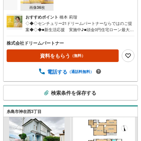
画像
36
枚
おすすめポイント
橋本 莉瑠
◇◆◇センチュリー21ドリームパートナーならではのご提
案◆◇◆■新生活応援 実施中♪■頭金0円住宅ローン最大金
利優遇有！■夜9時まで即日案内可能！■おまとめローンも
ご相談ください！分かりづらい不動産のご購入をお客様が
株式会社ドリームパートナー
安心して進められるように、お客様の立場に立ってお家を
『探す』お手伝いをさせて頂きます。住まい探しはワクワ
資料をもらう
（無料）
クしながら楽しく探しましょう（^^♪まずはお気軽にご内覧
希望日時をお問合せ下さい。もちろん平日・土日祝日・営
電話する
（通話料無料）
業時間外でのご内覧や、ご希望の場所へのお迎えも可能で
す。【■Yahoo！ 不動産キャンペーン対象店舗です。】当
店で物件を成約すると PayPayボーナスライトがもらえる
こ
検索条件を保存する
「Yahoo！ 不動産 物件ご成約キャンペーン」の対象になり
の
ます。「資料をもらう」「見学予約をする」ボタンからお
検
問い合わせください。ーーーーーーーーーーーーーーーー
索
ーーーーーーーー※必ずYahoo！ JAPAN IDでログインして
糸島市神在西3丁目
条
ください。ーーーーーーーーーーーーーーーーーーーーー
件
ーーー
で
通