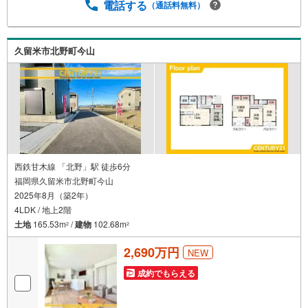
電話する
（通話料無料）
久留米市北野町今山
西鉄甘木線 「北野」駅 徒歩6分
福岡県久留米市北野町今山
2025年8月（築2年）
4LDK / 地上2階
土地
165.53m
/
建物
102.68m
2
2
2,690万円
NEW
成約でもらえる