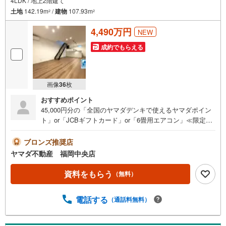
4LDK / 地上2階建て
土地
142.19m
/
建物
107.93m
2
2
4,490万円
NEW
成約でもらえる
画像
36
枚
おすすめポイント
45,000円分の「全国のヤマダデンキで使えるヤマダポイン
ト」or「JCBギフトカード」or「6畳用エアコン」≪限定1
品≫プレゼント※PayPayポイントとの併用不可さらに、ご
購入相談で来店後、Google口コミ投稿で2000円分のQUOカ
ブロンズ推奨店
ードプレゼント！※一世帯2回まで土日祝日もご案内可能で
ヤマダ不動産 福岡中央店
す＾＾既に他社で見積もりが出ている方！入居までの費用
を抑えたい方！ぜひ、一度「ヤマダ不動産」へご相談にお
資料をもらう
（無料）
越しください！あらゆる不安や疑問に誠心誠意お応えしま
す＾＾オール電化長期優良住宅南面インナーバルコニー閑
電話する
（通話料無料）
静な住宅地春日西小・中学校まで徒歩5分JR「博多南」駅
まで（自転車8分/1.6km）周辺環境【おすすめポイント】■
4.5帖の和室含む4LDK＾＾18帖の広々LDKお洒落なリビン