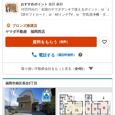
おすすめポイント
柴田 麻耶
10万円分の「全国のヤマダデンキで使えるポイント」or「J
CBギフトカード」or「65インチTV」or「空気清浄機・ダイ
ソンドライヤー等の家電」or「6畳用エアコン」or「ヤマダ
デンキ特別優待割引券」≪限定1品≫プレゼント※PayPay
ブロンズ推奨店
ポイントとの併用不可さらに、ご購入相談で来店後、Googl
ヤマダ不動産 福岡西店
e口コミ投稿で2000円分のQUOカードプレゼント！※一世帯
2回まで土日祝日もご案内可能です＾＾是非一度「ヤマダ不
資料をもらう
（無料）
動産」へご相談ください！駐車並列2台4LDK＋ロフト付
き！吹抜けあり■周辺環境充実の立地に佇む築15年の物件
電話する
（通話料無料）
です■室内クリーニング済みで即入居可！■全室2面採光。
南向きの明るい美邸です＾＾福重小学校:徒歩約2分内浜中
学校:徒歩約17分
取り扱い不動産会社をもっと見る（
全
4
社
）
福岡市南区長住5丁目