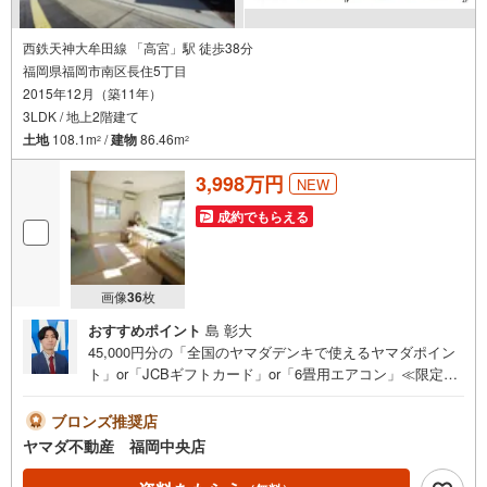
西鉄天神大牟田線 「高宮」駅 徒歩38分
福岡県福岡市南区長住5丁目
2015年12月（築11年）
3LDK / 地上2階建て
土地
108.1m
/
建物
86.46m
2
2
3,998万円
NEW
成約でもらえる
画像
36
枚
おすすめポイント
島 彰大
45,000円分の「全国のヤマダデンキで使えるヤマダポイン
ト」or「JCBギフトカード」or「6畳用エアコン」≪限定1
品≫プレゼント※PayPayポイントとの併用不可さらに、ご
購入相談で来店後、Google口コミ投稿で2000円分のQUOカ
ブロンズ推奨店
ードプレゼント！※一世帯2回まで土日祝日もご案内可能で
ヤマダ不動産 福岡中央店
す＾＾既に他社で見積もりが出ている方！入居までの費用
を抑えたい方！ぜひ、一度「ヤマダ不動産」へご相談にお