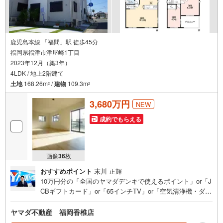
鹿児島本線 「福間」駅 徒歩45分
福岡県福津市津屋崎1丁目
2023年12月（築3年）
4LDK / 地上2階建て
土地
168.26m
/
建物
109.3m
2
2
3,680万円
NEW
成約でもらえる
画像
36
枚
おすすめポイント
末川 正輝
10万円分の「全国のヤマダデンキで使えるポイント」or「J
CBギフトカード」or「65インチTV」or「空気清浄機・ダイ
ソンドライヤー等の家電」or「6畳用エアコン」or「ヤマダ
デンキ特別優待割引券」≪限定1品≫プレゼント※PayPay
ヤマダ不動産 福岡香椎店
ポイントとの併用不可さらに、ご購入相談で来店後、Googl