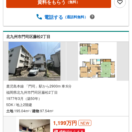
資料をもらう
（無料）
電話する
（通話料無料）
北九州市門司区藤松2丁目
鹿児島本線 「門司」駅から2900m 車:6分
福岡県北九州市門司区藤松2丁目
1977年3月（築50年）
5DK / 地上2階建
土地
195.04m
/
建物
97.54m
2
2
1,199万円
NEW
成約でもらえる