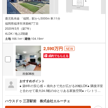
鹿児島本線 「福間」駅から5000m 車:11分
福岡県福津市津屋崎7丁目
2020年3月（築7年）
4LDK / 地上2階建
土地
166.1m
/
建物
104.19m
2
2
2,590万円
NEW
成約でもらえる
画像
36
枚
おすすめポイント
● 築6年の安心感 × 南向きで光が広がる20帖LDK● 隣接洋室
と合わせて最大24.5帖のゆとりある家族空間● パントリ
ー・SIC・WICなど、家族の荷物がしっかり収まる収納設計
● リビング階段で「ただいま」が聞こえる間取り● 全室フ
ハウスドゥ 三苫駅前 株式会社エルーチェ
ローリングでお掃除しやすい住まい● 駐車3台可（車種によ