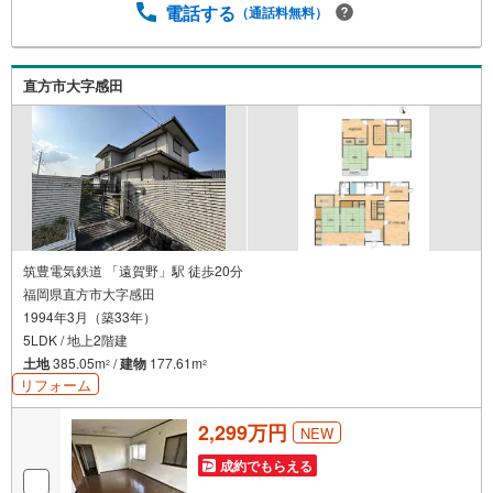
電話する
（通話料無料）
直方市大字感田
筑豊電気鉄道 「遠賀野」駅 徒歩20分
福岡県直方市大字感田
1994年3月（築33年）
5LDK / 地上2階建
土地
385.05m
/
建物
177.61m
2
2
リフォーム
2,299万円
NEW
成約でもらえる