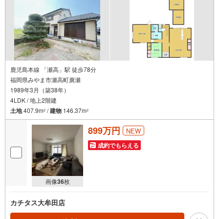
鹿児島本線 「瀬高」駅 徒歩78分
福岡県みやま市瀬高町廣瀬
1989年3月（築38年）
4LDK / 地上2階建
土地
407.9m
/
建物
146.37m
2
2
899万円
NEW
成約でもらえる
画像
36
枚
カチタス大牟田店