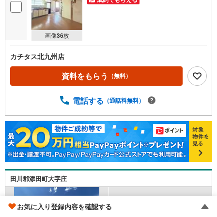
画像
36
枚
カチタス北九州店
資料をもらう
（無料）
電話する
（通話料無料）
田川郡添田町大字庄
お気に入り登録内容を確認する