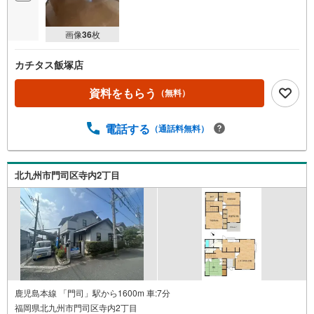
画像
36
枚
カチタス飯塚店
資料をもらう
（無料）
電話する
（通話料無料）
北九州市門司区寺内2丁目
鹿児島本線 「門司」駅から1600m 車:7分
福岡県北九州市門司区寺内2丁目