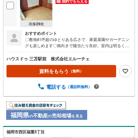
成約でもらえる
画像
29
枚
おすすめポイント
〇敷地81坪超のゆとりある広さで、家庭菜園やガーデニン
グも楽しめます〇南向きで陽当たり良好。室内は明るく、
風通しも良い住環境〇和室中心の落ち着いた間取りで、ゆ
ったりとした暮らしが叶います〇キッチン・浴室・トイレ
ハウスドゥ 三苫駅前 株式会社エルーチェ
など、昔ながらの住まいを活かしつつリフォームの自由度
も高い〇駐車スペースあり〇古賀東小学校まで徒歩5分で子
資料をもらう
（無料）
育て世帯にも安心〇JR「古賀」駅まで車で約7分、国道3号
線へのアクセスも良好〇建替え・リフォームどちらも検討
電話する
（通話料無料）
しやすい“古家付き”物件〇静かな住宅街で、落ち着いた住環
境を求める方におすすめ【お家のご相談はハウスドゥ三苫
駅前へ】生活導線や周辺環境を踏まえた“暮らしのイメージ
が湧くご提案”を心がけています。「まずは見るだけ」「資
福岡県
金計画だけ相談したい」など、どんな段階でもお気軽にど
不動産
売却相場
の
の
を見る
うぞ。お客様のペースに寄り添いながら、安心して住まい
探しができるよう丁寧にサポートいたします。
福岡市西区福重5丁目