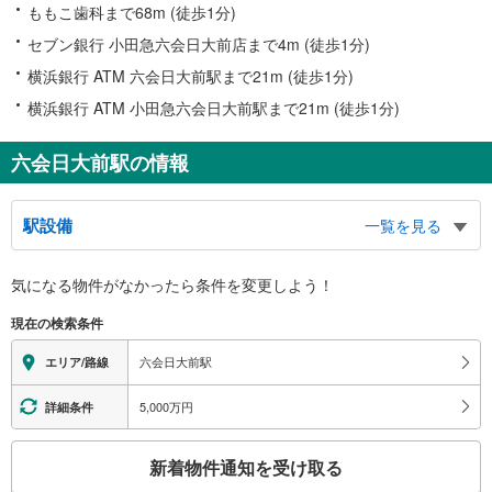
ももこ歯科まで68m (徒歩1分)
セブン銀行 小田急六会日大前店まで4m (徒歩1分)
横浜銀行 ATM 六会日大前駅まで21m (徒歩1分)
横浜銀行 ATM 小田急六会日大前駅まで21m (徒歩1分)
六会日大前駅の情報
駅設備
一覧を見る
バリアフリー状況
気になる物件がなかったら
条件を変更しよう！
※段差なしでの移動経路
（○：有り △：要駅員設備 ×：無し）
現在の検索条件
地上⇔改札⇔ホーム：○
エレベータ
六会日大前駅
エリア/路線
・各ホーム⇔改札
・東口
5,000万円
詳細条件
・西口
エスカレータ
こ
新着物件通知を受け取る
・各ホーム⇔改札
の