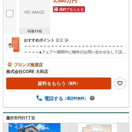
3,580万円
成約でもらえる
画像
11
枚
おすすめポイント
足立 渉
＝＝＝＝＝＝＝＝＝＝＝＝＝＝＝＝＝＝＝＝＝＝＝＝＝＝
＝＝＝＝●フェアー期間中に物件のお問い合わせをして頂い
たお客様にギフトカード1000円分プレゼント♪●ご案内に参
加して頂いたお客様にはギフトカード4000円分プレゼント
ブロンズ推奨店
♪合計5000円分プレゼント♪お得に不動産を探しましょう♪
株式会社CORE 大和店
（お名前・ご住所・お ・メールアドレス必須）※詳細は当
社営業スタッフまでお問い合わせください。【営業時間 9:
資料をもらう
（無料）
30-20:00】年中無休（※年末年始除く）上記時間はお電話が
繋がりやすくなっております。ぜひお気軽にご連絡下さ
電話する
（通話料無料）
い！現地を見学される場合は「室内・現地を見学する（無
料）」ボタンよりご希望の日時をご記入いただけますとス
ムーズにご案内が可能です。＝＝＝＝＝＝＝＝＝＝＝＝＝
＝＝＝＝＝＝＝＝＝＝＝＝＝＝＝＝＝
藤沢市円行1丁目