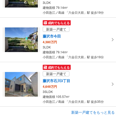
3LDK
に
建物面積 79.14m
2
保
小田急江ノ島線 「六会日大前」駅 徒歩19分
存
す
成約でもらえる
る
新築一戸建て
藤沢市今田
4,380万円
3LDK
建物面積 79.14m
2
小田急江ノ島線 「六会日大前」駅 徒歩19分
成約でもらえる
新築一戸建て
藤沢市石川3丁目
4,649万円
3SLDK
建物面積 105.57m
2
小田急江ノ島線 「六会日大前」駅 徒歩35分
成約でもらえる
新築一戸建てをもっと見る