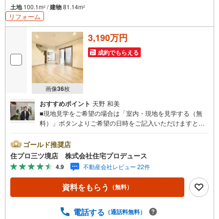
土地
100.1m
/
建物
81.14m
2
2
リフォーム
3,190万円
成約でもらえる
画像
36
枚
おすすめポイント
天野 和美
■現地見学をご希望の場合は「室内・現地を見学する（無
料）」ボタンよりご希望の日時をご記入いただけますとス
ムーズにご案内が可能です。■ 住プロは藤沢市・綾瀬市エ
リアに強い！ 住プロは、藤沢市・綾瀬市エリアの不動産売
ゴールド推奨店
買専門会社です！最新物件情報や当社限定で販売する物件
住プロ三ツ境店 株式会社住宅プロデュース
情報も多数ございますので、お気軽にお問合せ下さい！ ----
4.9
不動産会社レビュー 22件
---------- 弊社独自の住宅ローン提案システム 弊社ではファ
イナンシャル専門スタッフによる【丁寧な資金アドバイ
資料をもらう
（無料）
ス】【ファイナンシャルプラン提案書の作成】を随時行っ
ております。意外に知らないお客様が多い【定年時の住宅
ローン残高】【住宅購入者だけが加入できる無料の生命保
電話する
（通話料無料）