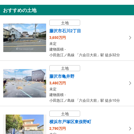
新築一戸建て
おすすめの土地
藤沢市石川3丁目
4,649万円
土地
3LDK
建物面積 105.57m
2
藤沢市石川2丁目
小田急江ノ島線 「六会日大前」駅 徒歩35分
3,650万円
未定
建物面積 -
小田急江ノ島線 「六会日大前」駅 徒歩32分
土地
藤沢市亀井野
3,480万円
未定
建物面積 -
小田急江ノ島線 「六会日大前」駅 徒歩10分
土地
横浜市戸塚区東俣野町
2,790万円