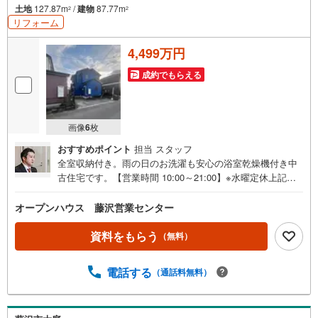
土地
127.87m
/
建物
87.77m
2
2
リフォーム
4,499万円
成約でもらえる
画像
6
枚
おすすめポイント
担当 スタッフ
全室収納付き。雨の日のお洗濯も安心の浴室乾燥機付き中
古住宅です。【営業時間 10:00～21:00】※水曜定休上記時
間はお電話が繋がりやすくなっております。ぜひお気軽に
ご連絡ください！現地を見学される場合は「室内・現地を
オープンハウス 藤沢営業センター
見学する（無料）」ボタンよりご希望の日時をご記入いた
だけますとスムーズにご案内が可能です。◎現地のご案内
資料をもらう
（無料）
について・平日や夜遅い時間帯もご案内が可能 ※定休日を
除く・経験豊富なスタッフが物件詳細を丁寧にご説明いた
電話する
（通話料無料）
します。・車でご自宅や最寄り駅等、ご指定の場所まで送
迎します。・チャイルドシートのご用意ございます。◎個
別FP相談会 無料物件のご紹介だけでなく住宅ローン・資