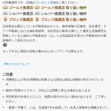
の対象物件です。詳細は
プレゼント詳細
をご覧ください。
ゴールド推奨店
ゴールド推奨店 取り扱い物件
シルバー推奨店
シルバー推奨店 取り扱い物件
ブロンズ推奨店
ブロンズ推奨店 取り扱い物件
広告商品を購入している不動産会社のうち、物件情報の正確性、法令遵守、ヤ
フー不動産における成約実績等、当社所定の基準を満たした優良な店舗運営を
実践していると認めた不動産会社（もしくは当該認定を受けた不動産会社の取
扱物件）に表示されます。
タップすると用語の意味が書かれたポップアップが開きます。
PRマークについて
ご注意
消費税および地方消費税の対象となる場合は税込み価格が表示されていま
す。
物件の写真やイラスト、CGなどは実際と異なる場合があります。
市区町村の合併などにより、地図が表示されない場合があります。ご了承く
ださい。
「新築一戸建て」には、完成後1年を経過している未入居物件が掲載されてい