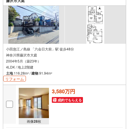
金のご相談、まずは家探しについて話を聞きたいという方
藤沢市大庭
も大歓迎です！年間8000棟以上の限定物件を発表している
オープンハウスだから出会える物件が多数ございます。ぜ
ひお気軽にご連絡・ご相談ください！※限定物件:当社の
み、もしくは当社を含めた数社でのみご紹介可能なオープ
ンハウス・ディベロップメントの物件
小田急江ノ島線 「六会日大前」駅 徒歩48分
神奈川県藤沢市大庭
2004年5月（築23年）
4LDK / 地上2階建
土地
116.28m
/
建物
91.94m
2
2
リフォーム
3,580万円
成約でもらえる
画像
28
枚