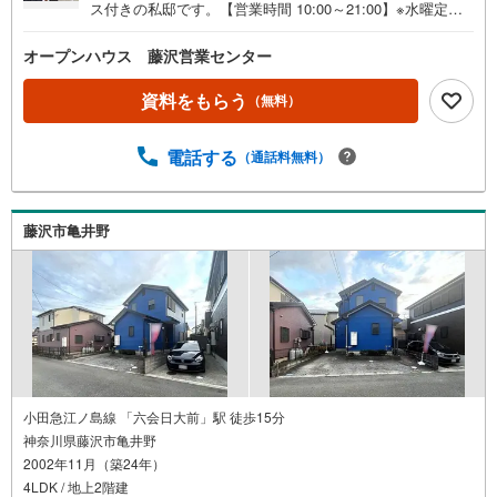
ス付きの私邸です。【営業時間 10:00～21:00】※水曜定休
上記時間はお電話が繋がりやすくなっております。ぜひお
気軽にご連絡ください！現地を見学される場合は「室内・
オープンハウス 藤沢営業センター
現地を見学する（無料）」ボタンよりご希望の日時をご記
入いただけますとスムーズにご案内が可能です。◎現地の
資料をもらう
（無料）
ご案内について・平日や夜遅い時間帯もご案内が可能 ※定
休日を除く・経験豊富なスタッフが物件詳細を丁寧にご説
電話する
（通話料無料）
明いたします。・車でご自宅や最寄り駅等、ご指定の場所
まで送迎します。・チャイルドシートのご用意ございま
す。◎個別FP相談会 無料物件のご紹介だけでなく住宅ロ
ーン・資金のご相談、まずは家探しについて話を聞きたい
藤沢市亀井野
という方も大歓迎です！年間8000棟以上の限定物件を発表
しているオープンハウスだから出会える物件が多数ござい
ます。ぜひお気軽にご連絡・ご相談ください！※限定物件:
当社のみ、もしくは当社を含めた数社でのみご紹介可能な
オープンハウス・ディベロップメントの物件
小田急江ノ島線 「六会日大前」駅 徒歩15分
神奈川県藤沢市亀井野
2002年11月（築24年）
4LDK / 地上2階建