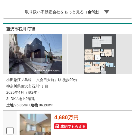
険】【13年間もらえる、国からの特別ボーナス】これから
多くなる【教育費】住宅を買った後から始まる【住宅ロー
取り扱い不動産会社をもっと見る（
全
9
社
）
ン返済】65歳以上から必要になる【老後の費用負担】住宅
探しの【このタイミング】で不安な部分を明確にしていき
ませんか？？ --------------
藤沢市石川1丁目
小田急江ノ島線 「六会日大前」駅 徒歩29分
神奈川県藤沢市石川1丁目
2025年4月（築2年）
3LDK / 地上2階建
土地
95.85m
/
建物
96.26m
2
2
4,680万円
成約でもらえる