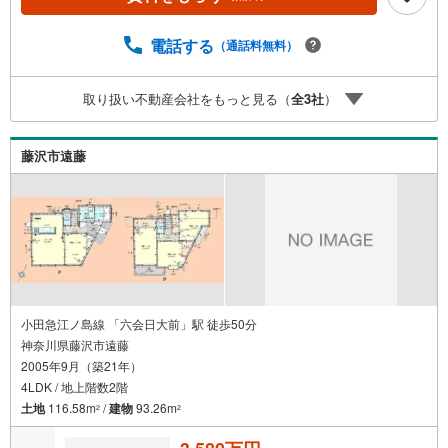
30-20:00】年中無休（※年末年始除く）上記時間はお電話が
繋がりやすくなっております。ぜひお気軽にご連絡下さ
電話する
（通話料無料）
い！現地を見学される場合は「室内・現地を見学する（無
料）」ボタンよりご希望の日時をご記入いただけますとス
ムーズにご案内が可能です。＝＝＝＝＝＝＝＝＝＝＝＝＝
取り扱い不動産会社をもっと見る（
全
3
社
）
＝＝＝＝＝＝＝＝＝＝＝＝＝＝＝＝＝
藤沢市遠藤
小田急江ノ島線 「六会日大前」駅 徒歩50分
神奈川県藤沢市遠藤
2005年9月（築21年）
4LDK / 地上階数2階
土地
116.58m
/
建物
93.26m
2
2