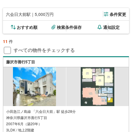
六会日大前駅｜5,000万円
条件変更
おすすめ順
検索条件保存
通知設定
11
件
すべての物件をチェックする
藤沢市善行5丁目
小田急江ノ島線 「六会日大前」駅 徒歩28分
神奈川県藤沢市善行5丁目
2007年6月（築20年）
3LDK / 地上2階建