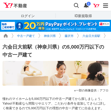
Yahoo!不動産
検索
通知
i
ログイン
ID新規取得
中古一戸建て
神奈川県
藤沢市
六会日大前駅
六会日大前駅（神奈川県）の5,000万円以下の
中古一戸建て
一部の画像提供：アフロ
憧れのマイホームを5,000万円以下の中古一戸建てから探しましょう。
Yahoo!不動産なら間取りやエリア、こだわり条件を追加してさらに詳し
く検索できるので5,000万円以下の理想の中古一戸建てに出会えます。