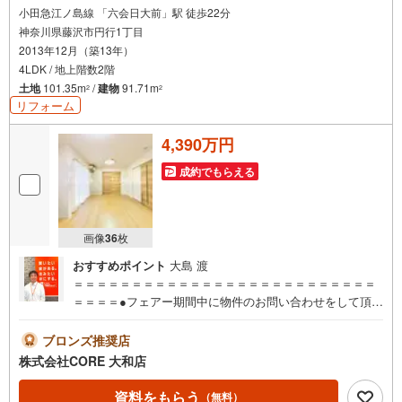
小田急江ノ島線 「六会日大前」駅 徒歩22分
神奈川県藤沢市円行1丁目
2013年12月（築13年）
4LDK / 地上階数2階
土地
101.35m
/
建物
91.71m
2
2
リフォーム
4,390万円
成約でもらえる
画像
36
枚
おすすめポイント
大島 渡
＝＝＝＝＝＝＝＝＝＝＝＝＝＝＝＝＝＝＝＝＝＝＝＝＝＝
＝＝＝＝●フェアー期間中に物件のお問い合わせをして頂い
たお客様にギフトカード1000円分プレゼント♪●ご案内に参
加して頂いたお客様にはギフトカード4000円分プレゼント
ブロンズ推奨店
♪合計5000円分プレゼント♪お得に不動産を探しましょう♪
株式会社CORE 大和店
（お名前・ご住所・お ・メールアドレス必須）※詳細は当
社営業スタッフまでお問い合わせください。【営業時間 9:
資料をもらう
（無料）