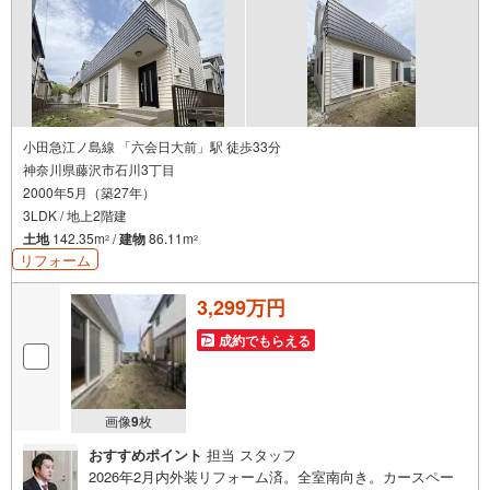
るオープンハウスだから出会える物件が多数ございます。
ぜひお気軽にご連絡・ご相談ください！※限定物件:当社の
み、もしくは当社を含めた数社でのみご紹介可能なオープ
ンハウス・ディベロップメントの物件
小田急江ノ島線 「六会日大前」駅 徒歩33分
神奈川県藤沢市石川3丁目
2000年5月（築27年）
3LDK / 地上2階建
土地
142.35m
/
建物
86.11m
2
2
リフォーム
3,299万円
成約でもらえる
画像
9
枚
おすすめポイント
担当 スタッフ
2026年2月内外装リフォーム済。全室南向き。カースペー