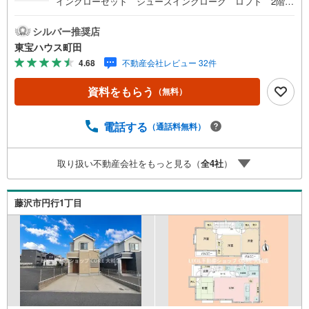
インクローゼット シューズインクローク ロフト 2階リ
ビング オール電化住宅 システムキッチン 浴室暖房乾
燥機 洗髪洗面化粧台 温水洗浄便座東宝ハウス町田はま
シルバー推奨店
ず、お客様一人一人を知り、理解することから始めます。
東宝ハウス町田
お客様のお話をきちんとお聞きし、しっかり話し合う
4.68
不動産会社レビュー 32件
「心」のコミュニケーションが大切になります。だからこ
そ、それぞれのお客様にベストな「住まい」をご提案をす
資料をもらう
（無料）
ることができるのです。インターネット予約で当日見学が
可能！（1）［室内・現地を見学する］をクリック（2）本
日～4日以内をご希望の方は「ご要望・ご質問欄」に希望日
電話する
（通話料無料）
時をご記入ください！【主要不動産流通各社の2025年度中
間期の売買仲介実績において、全国第9位の売買仲介実績で
取り扱い不動産会社をもっと見る（
全
4
社
）
す】※住宅新報よりたくさんのお客様からのお言葉に感謝し
てこれからも楽しく素敵なお家探しをお約束します。お家
探しを始めてみようと思われたらまずは、お気軽に東宝ハ
藤沢市円行1丁目
ウス町田に相談してみませんか？スタッフ一同お客様のお
問合せをお待ちしております。