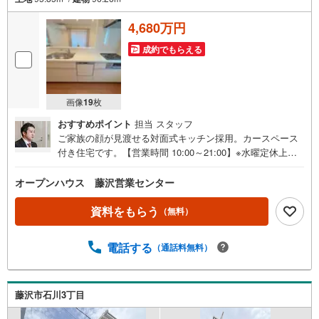
4,680万円
成約でもらえる
画像
19
枚
おすすめポイント
担当 スタッフ
ご家族の顔が見渡せる対面式キッチン採用。カースペース
付き住宅です。【営業時間 10:00～21:00】※水曜定休上記
時間はお電話が繋がりやすくなっております。ぜひお気軽
にご連絡ください！現地を見学される場合は「室内・現地
オープンハウス 藤沢営業センター
を見学する（無料）」ボタンよりご希望の日時をご記入い
ただけますとスムーズにご案内が可能です。◎現地のご案
資料をもらう
（無料）
内について・平日や夜遅い時間帯もご案内が可能 ※定休日
を除く・経験豊富なスタッフが物件詳細を丁寧にご説明い
電話する
（通話料無料）
たします。・車でご自宅や最寄り駅等、ご指定の場所まで
送迎します。・チャイルドシートのご用意ございます。◎
個別FP相談会 無料物件のご紹介だけでなく住宅ローン・
資金のご相談、まずは家探しについて話を聞きたいという
藤沢市石川3丁目
方も大歓迎です！年間8000棟以上の限定物件を発表してい