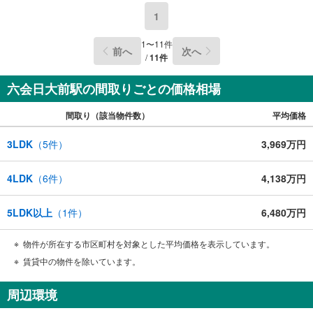
1
1
〜
11
件
前へ
次へ
/
11
件
六会日大前駅の間取りごとの価格相場
間取り（該当物件数）
平均価格
3LDK
（
5
件）
3,969万円
4LDK
（
6
件）
4,138万円
5LDK以上
（
1
件）
6,480万円
物件が所在する市区町村を対象とした平均価格を表示しています。
賃貸中の物件を除いています。
周辺環境