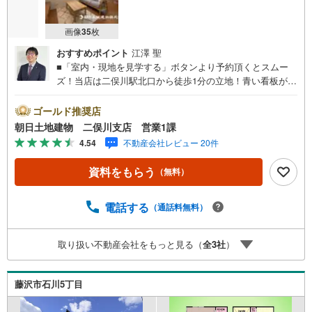
画像
35
枚
おすすめポイント
江澤 聖
■「室内・現地を見学する」ボタンより予約頂くとスムー
ズ！当店は二俣川駅北口から徒歩1分の立地！青い看板が目
印です。■接客スペースとDVDや遊び道具が揃ったキッズコ
ーナーなど、お子様にも退屈せずにお過ごし頂けます。■
ゴールド推奨店
テレワークで作業効率のUP化オウチ時間で人生を豊かにす
朝日土地建物 二俣川支店 営業1課
るためにONとOFFを切り替えて、家族との時間も増えて幸
4.54
不動産会社レビュー 20件
せマイホームを！■ 住宅ローンのご相談承ります。■住まい
選びはフィーリングも大切です。現地の空気や雰囲気を感
資料をもらう
（無料）
じてみましょう。営業スタッフまでお問合せくださいま
せ。■当日の現地見学も承ります。物件は内装や質感なども
そうですが住まい選びはフィーリングも大切です。現地の
電話する
（通話料無料）
空気や雰囲気を感じてみましょう。住まいを決める大切な
情報ですお客様のこだわりを聞かせてください！■ ご来店
取り扱い不動産会社をもっと見る（
全
3
社
）
時にはお車の無料提携駐車場ございます。詳しくは営業ス
タッフまでお問合せくださいませ！■周辺の教育施設やスー
パー、ドラックストア等の情報、災害情報等がわかる「物
藤沢市石川5丁目
件レポート」お渡します■他の物件と併せてご案内もOK-ご
自宅や指定場所から無料送迎もOK-当日見学もOKです！