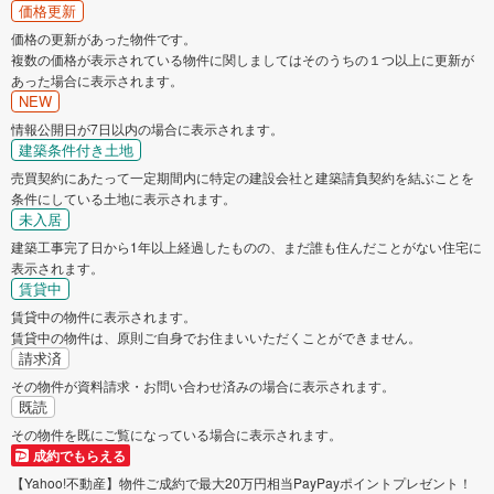
価格更新
価格の更新があった物件です。
複数の価格が表示されている物件に関しましてはそのうちの１つ以上に更新が
あった場合に表示されます。
NEW
情報公開日が7日以内の場合に表示されます。
建築条件付き土地
売買契約にあたって一定期間内に特定の建設会社と建築請負契約を結ぶことを
条件にしている土地に表示されます。
未入居
建築工事完了日から1年以上経過したものの、まだ誰も住んだことがない住宅に
表示されます。
賃貸中
賃貸中の物件に表示されます。
賃貸中の物件は、原則ご自身でお住まいいただくことができません。
請求済
その物件が資料請求・お問い合わせ済みの場合に表示されます。
既読
その物件を既にご覧になっている場合に表示されます。
成約でもらえる
【Yahoo!不動産】物件ご成約で最大20万円相当PayPayポイントプレゼント！