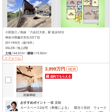
小田急江ノ島線 「六会日大前」駅 徒歩32分
神奈川県藤沢市石川5丁目
2011年6月（築16年）
3SLDK / 地上2階
土地
144.91m
/
建物
115.92m
2
2
リフォーム
3,999万円
NEW
成約でもらえる
画像
35
枚
おすすめポイント
一蝶 直毅
カースペース2台可（車種による） 陽当り良好 ウォーク