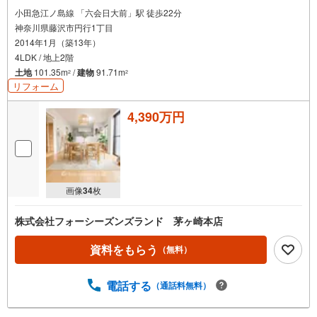
小田急江ノ島線 「六会日大前」駅 徒歩22分
神奈川県藤沢市円行1丁目
2014年1月（築13年）
4LDK / 地上2階
土地
101.35m
/
建物
91.71m
2
2
リフォーム
4,390万円
画像
34
枚
株式会社フォーシーズンズランド 茅ヶ崎本店
資料をもらう
（無料）
電話する
（通話料無料）