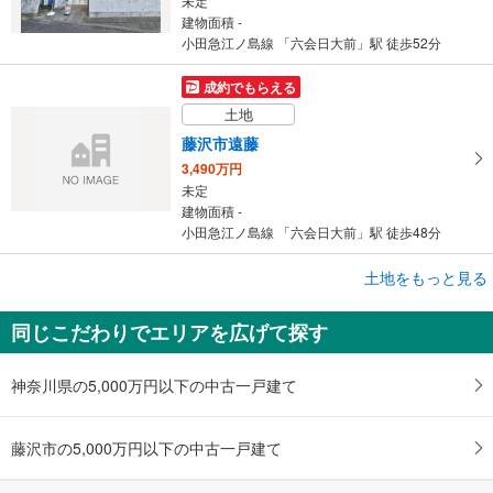
未定
建物面積 -
小田急江ノ島線 「六会日大前」駅 徒歩52分
成約でもらえる
土地
藤沢市遠藤
3,490万円
未定
建物面積 -
小田急江ノ島線 「六会日大前」駅 徒歩48分
成約でもらえる
土地をもっと見る
土地
同じこだわりでエリアを広げて探す
藤沢市石川2丁目
3,650万円
未定
神奈川県の5,000万円以下の中古一戸建て
建物面積 -
小田急江ノ島線 「六会日大前」駅 徒歩30分
藤沢市の5,000万円以下の中古一戸建て