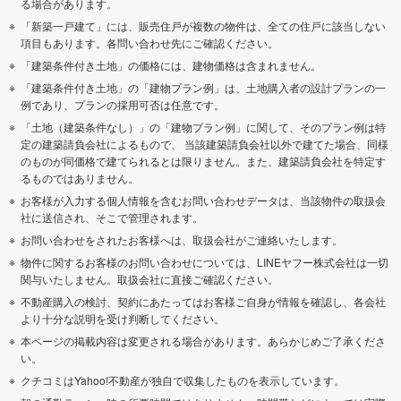
る場合があります。
「新築一戸建て」には、販売住戸が複数の物件は、全ての住戸に該当しない
項目もあります。各問い合わせ先にご確認ください。
「建築条件付き土地」の価格には、建物価格は含まれません。
「建築条件付き土地」の「建物プラン例」は、土地購入者の設計プランの一
例であり、プランの採用可否は任意です。
「土地（建築条件なし）」の「建物プラン例」に関して、そのプラン例は特
定の建築請負会社によるもので、 当該建築請負会社以外で建てた場合、同様
のものが同価格で建てられるとは限りません。また、建築請負会社を特定す
るものではありません。
お客様が入力する個人情報を含むお問い合わせデータは、当該物件の取扱会
社に送信され、そこで管理されます。
お問い合わせをされたお客様へは、取扱会社がご連絡いたします。
物件に関するお客様のお問い合わせについては、LINEヤフー株式会社は一切
関与いたしません。取扱会社に直接ご確認ください。
不動産購入の検討、契約にあたってはお客様ご自身が情報を確認し、各会社
より十分な説明を受け判断してください。
本ページの掲載内容は変更される場合があります。あらかじめご了承くださ
い。
クチコミはYahoo!不動産が独自で収集したものを表示しています。