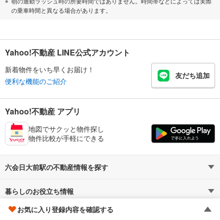
朝の通勤ラッシュ時の所要時間ではありません。時間帯などによっては実際
の乗車時間と異なる場合があります。
Yahoo!不動産 LINE公式アカウント
新着物件をいち早くお届け！
友だち追加
便利な機能のご紹介
Yahoo!不動産 アプリ
地図でサクッと物件探し
物件比較が手軽にできる
六会日大前駅の不動産情報を探す
暮らしのお役立ち情報
不動産・住宅
賃貸住宅
お気に入り登録内容を確認する
マンションカタログ
教えて！住まいの先生
新築マンション
中古マンション