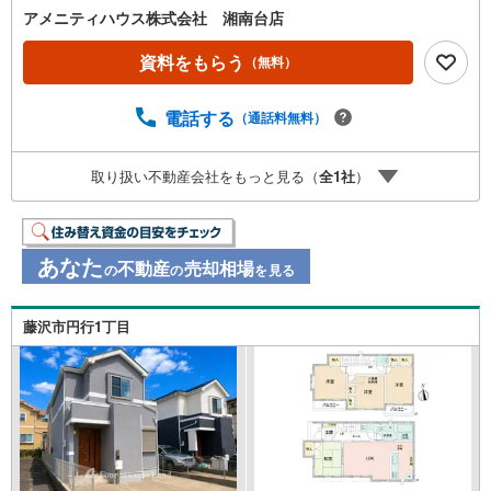
アメニティハウス株式会社 湘南台店
資料をもらう
（無料）
電話する
（通話料無料）
取り扱い不動産会社をもっと見る（
全
1
社
）
あなた
不動産
売却相場
の
の
を見る
藤沢市円行1丁目