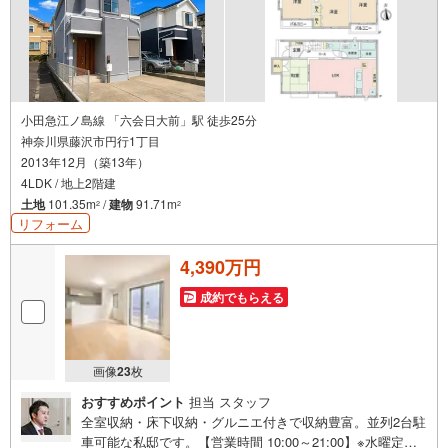
小田急江ノ島線 「六会日大前」駅 徒歩25分
神奈川県藤沢市円行1丁目
2013年12月（築13年）
4LDK / 地上2階建
土地
101.35m
/
建物
91.71m
2
2
リフォーム
4,390万円
成約でもらえる
画像
23
枚
おすすめポイント
担当 スタッフ
全室収納・床下収納・グルニエ付きで収納豊富。並列2台駐
車可能な私邸です。【営業時間 10:00～21:00】※水曜定休