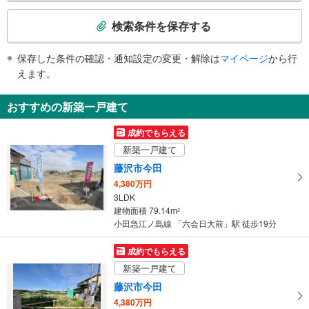
・東口
検
・西口
索
検索条件を保存する
トイレ
条
《多機能トイレ》
件
保存した条件の確認・通知設定の変更・解除は
マイページ
から行
・改札内
で
えます。
《車椅子対応トイレ》
通
・東口（２Ｆエレベータ付近）
知
おすすめの新築一戸建て
を
受
成約でもらえる
け
新築一戸建て
取
藤沢市今田
る
4,380万円
・
3LDK
条
建物面積 79.14m
2
件
小田急江ノ島線 「六会日大前」駅 徒歩19分
を
マ
成約でもらえる
イ
新築一戸建て
ペ
藤沢市今田
ー
4,380万円
ジ