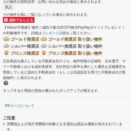
その物件が資料請求・お問い合わせ済みの場合に表示されます。
既読
その物件を既にご覧になっている場合に表示されます。
成約でもらえる
【Yahoo!不動産】物件ご成約で最大20万円相当PayPayポイントプレゼント！
の対象物件です。詳細は
プレゼント詳細
をご覧ください。
ゴールド推奨店
ゴールド推奨店 取り扱い物件
シルバー推奨店
シルバー推奨店 取り扱い物件
ブロンズ推奨店
ブロンズ推奨店 取り扱い物件
広告商品を購入している不動産会社のうち、物件情報の正確性、法令遵守、ヤ
フー不動産における成約実績等、当社所定の基準を満たした優良な店舗運営を
実践していると認めた不動産会社（もしくは当該認定を受けた不動産会社の取
扱物件）に表示されます。
タップすると用語の意味が書かれたポップアップが開きます。
PRマークについて
ご注意
消費税および地方消費税の対象となる場合は税込み価格が表示されていま
す。