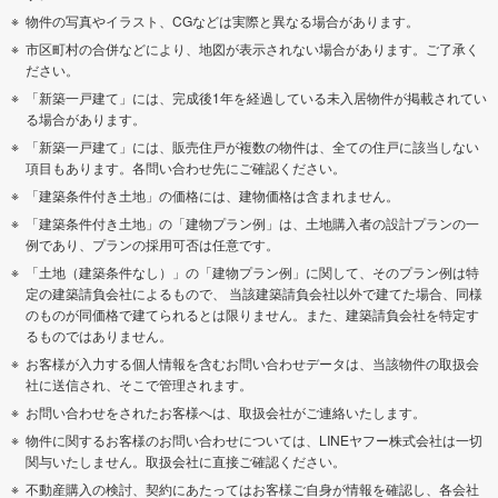
物件の写真やイラスト、CGなどは実際と異なる場合があります。
市区町村の合併などにより、地図が表示されない場合があります。ご了承く
ださい。
「新築一戸建て」には、完成後1年を経過している未入居物件が掲載されてい
る場合があります。
「新築一戸建て」には、販売住戸が複数の物件は、全ての住戸に該当しない
項目もあります。各問い合わせ先にご確認ください。
「建築条件付き土地」の価格には、建物価格は含まれません。
「建築条件付き土地」の「建物プラン例」は、土地購入者の設計プランの一
例であり、プランの採用可否は任意です。
「土地（建築条件なし）」の「建物プラン例」に関して、そのプラン例は特
定の建築請負会社によるもので、 当該建築請負会社以外で建てた場合、同様
のものが同価格で建てられるとは限りません。また、建築請負会社を特定す
るものではありません。
お客様が入力する個人情報を含むお問い合わせデータは、当該物件の取扱会
社に送信され、そこで管理されます。
お問い合わせをされたお客様へは、取扱会社がご連絡いたします。
物件に関するお客様のお問い合わせについては、LINEヤフー株式会社は一切
関与いたしません。取扱会社に直接ご確認ください。
不動産購入の検討、契約にあたってはお客様ご自身が情報を確認し、各会社