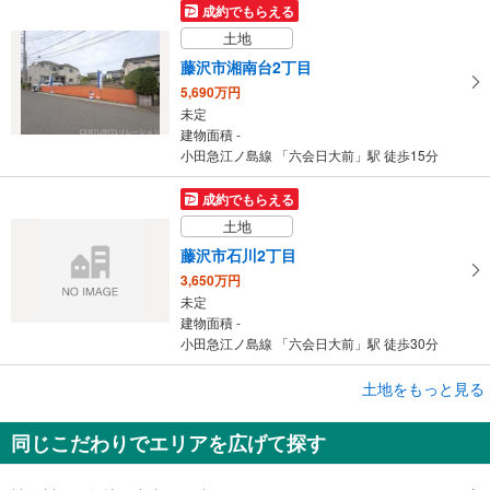
成約でもらえる
土地
藤沢市湘南台2丁目
5,690万円
未定
建物面積 -
小田急江ノ島線 「六会日大前」駅 徒歩15分
成約でもらえる
土地
藤沢市石川2丁目
3,650万円
未定
建物面積 -
小田急江ノ島線 「六会日大前」駅 徒歩30分
成約でもらえる
土地をもっと見る
土地
同じこだわりでエリアを広げて探す
藤沢市遠藤
3,490万円
未定