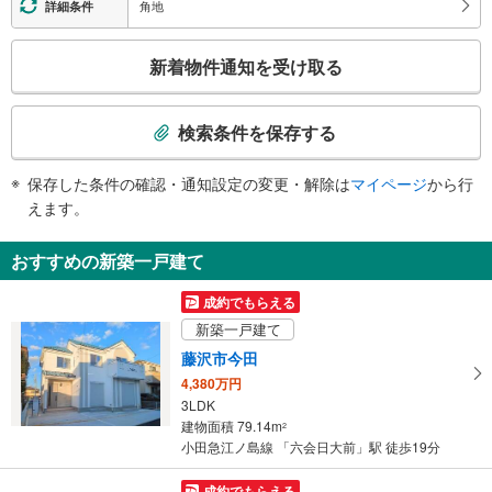
角地
詳細条件
こ
新着物件通知を受け取る
の
検
索
検索条件を保存する
条
件
保存した条件の確認・通知設定の変更・解除は
マイページ
から行
で
えます。
通
知
おすすめの新築一戸建て
を
受
成約でもらえる
け
新築一戸建て
取
藤沢市今田
る
4,380万円
・
3LDK
条
建物面積 79.14m
2
件
小田急江ノ島線 「六会日大前」駅 徒歩19分
を
マ
成約でもらえる