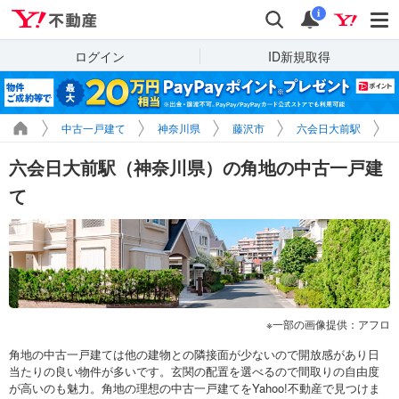
Yahoo!不動産
検索
通知
i
ログイン
ID新規取得
中古一戸建て
神奈川県
藤沢市
六会日大前駅
六会日大前駅（神奈川県）の角地の中古一戸建
て
一部の画像提供：アフロ
角地の中古一戸建ては他の建物との隣接面が少ないので開放感があり日
当たりの良い物件が多いです。玄関の配置を選べるので間取りの自由度
が高いのも魅力。角地の理想の中古一戸建てをYahoo!不動産で見つけま