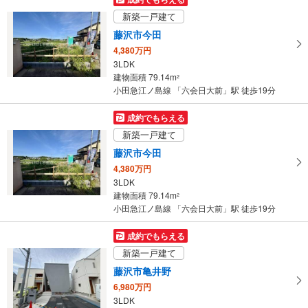
イ
新築一戸建て
ペ
藤沢市今田
ー
4,380万円
ジ
3LDK
に
建物面積 79.14m
2
保
小田急江ノ島線 「六会日大前」駅 徒歩19分
存
す
成約でもらえる
る
新築一戸建て
藤沢市今田
4,380万円
3LDK
建物面積 79.14m
2
小田急江ノ島線 「六会日大前」駅 徒歩19分
成約でもらえる
新築一戸建て
藤沢市亀井野
6,980万円
3LDK