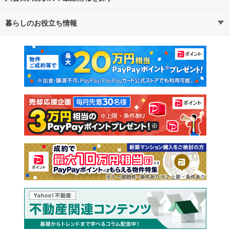
暮らしのお役立ち情報
不動産・住宅
賃貸住宅
マンションカタログ
教えて！住まいの先生
新築マンション
中古マンション
新築一戸建て
中古一戸建て
注文住宅
土地
売却査定