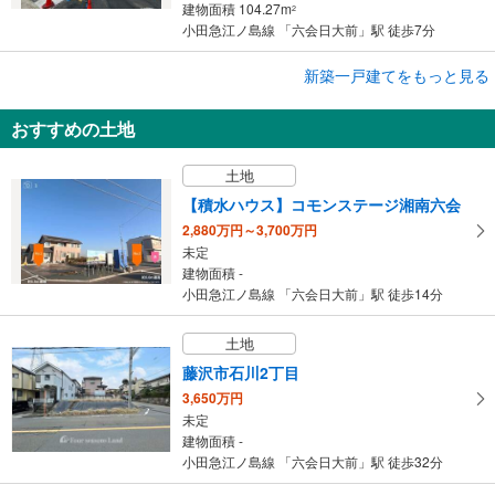
建物面積 104.27m
2
小田急江ノ島線 「六会日大前」駅 徒歩7分
成約でもらえる
新築一戸建てをもっと見る
新築一戸建て
おすすめの土地
藤沢市石川3丁目
4,649万円
土地
3SLDK
建物面積 105.57m
2
【積水ハウス】コモンステージ湘南六会
小田急江ノ島線 「六会日大前」駅 徒歩35分
2,880万円～3,700万円
未定
建物面積 -
小田急江ノ島線 「六会日大前」駅 徒歩14分
土地
藤沢市石川2丁目
3,650万円
未定
建物面積 -
小田急江ノ島線 「六会日大前」駅 徒歩32分