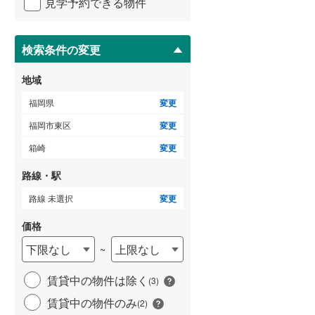
見学予約できる物件
ペ
ー
朝倉郡筑前町
(
0
)
ジ
に
検索条件の変更
ゲストルーム
（
0
）
三潴郡大木町
(
0
)
保
存
田川郡添田町
(
0
)
地域
す
る
田川郡大任町
(
0
)
福岡県
変更
ＴＶモニタ付インターホン
福岡市東区
変更
京都郡苅田町
（
2
）
(
0
)
箱崎
変更
築上郡上毛町
(
0
)
路線・駅
路線 未選択
変更
価格
下限なし
上限なし
~
賃貸中の物件は除く
(
3
)
賃貸中の物件のみ
(
2
)