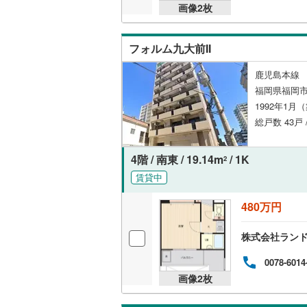
画像
2
枚
オンライン対
オンライ
フォルム九大前II
鹿児島本線 
オンライ
福岡県福岡市
1992年1月
総戸数 43戸 
4階 / 南東 / 19.14m
/ 1K
2
賃貸中
480万円
株式会社ラン
0078-6014
画像
2
枚