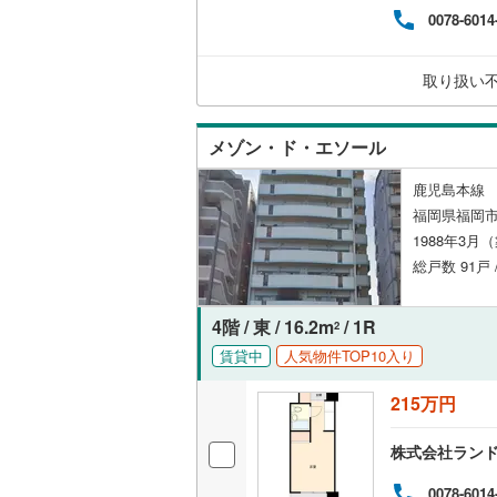
イフ
0078-6014
や、
共用施設
鞍手郡鞍
方、
大歓迎
コンシェ
朝倉郡東
取り扱い
情報
気軽
八女郡広
設備
メゾン・ド・エソール
田川郡糸
床暖房
（
鹿児島本線 
田川郡赤
福岡県福岡市
1988年3月
京都郡み
間取り、居室
総戸数 91戸 
築上郡築
バリアフ
4階 / 東 / 16.2m
/ 1R
2
賃貸中
人気物件TOP10入り
LD
215万円
リビング
（
2
）
株式会社ラン
キッチン
0078-6014