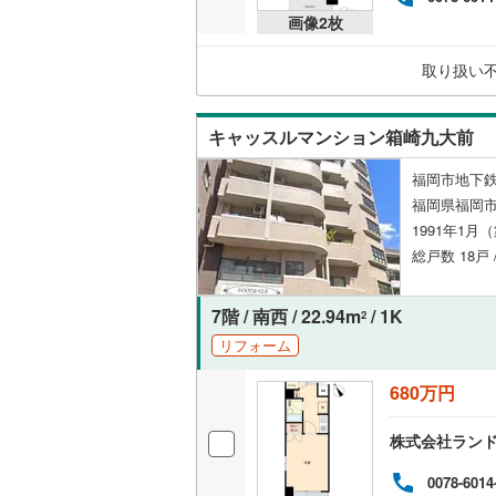
画像
2
枚
独立型キ
取り扱い
浴室
浴室乾燥
キャッスルマンション箱崎九大前
福岡市地下鉄
バルコニー、
福岡県福岡市
1991年1月
ルーフバ
総戸数 18戸 
収納
7階 / 南西 / 22.94m
/ 1K
2
ウォーク
リフォーム
（
1
）
680万円
販売、価格、
株式会社ラン
即入居可
0078-6014