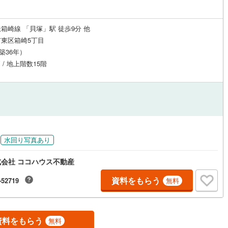
箱崎線 「貝塚」駅 徒歩9分 他
東区箱崎5丁目
（築36年）
 / 地上階数15階
水回り写真あり
会社 ココハウス不動産
資料をもらう
-52719
無料
資料をもらう
無料