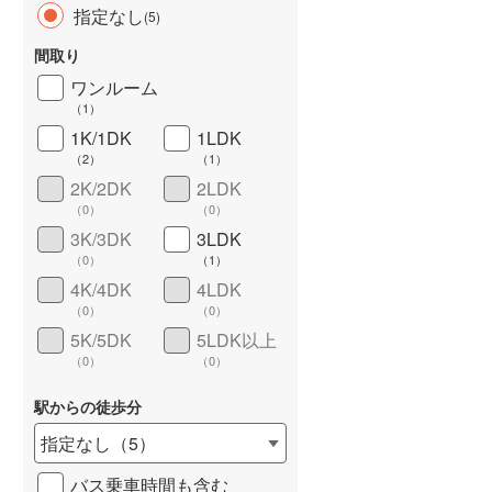
指定なし
(
5
)
間取り
ワンルーム
（
1
）
1K/1DK
1LDK
（
2
）
（
1
）
2K/2DK
2LDK
（
0
）
（
0
）
ワイドバルコニー
（
0
）
3K/3DK
3LDK
（
0
）
（
1
）
4K/4DK
4LDK
（
0
）
（
0
）
5K/5DK
5LDK以上
（
0
）
（
0
）
駅からの徒歩分
指定なし
（
5
）
バス乗車時間も含む