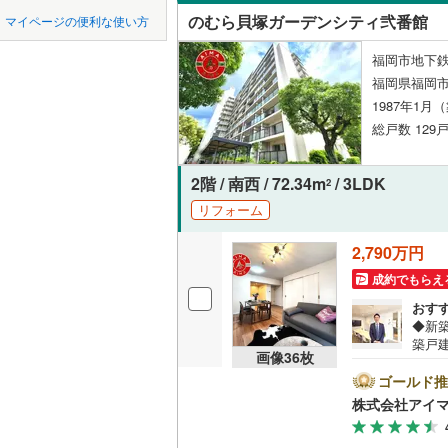
中国
鳥取
北九州都
かの地域
のむら貝塚ガーデンシティ弐番館
マイページの便利な使い方
飯塚市
(
1
和白東
(
1
ペット可
四国
徳島
福岡市地下鉄
八女市
(
0
二又瀬新
配置、向き、
福岡県福岡市
行橋市
(
3
1987年1月
奈多
(
2
)
九州・沖縄
福岡
角住戸
（
総戸数 129戸
小郡市
(
0
大野城市
2階 / 南西 / 72.34m
/ 3LDK
階下に住
2
0
0
0
0
0
0
リフォーム
古賀市
(
7
該当物件
該当物件
該当物件
該当物件
該当物件
該当物件
件
件
件
件
件
件
構造・規模・
2,790万円
宮若市
(
0
耐震構造
成約でもらえ
みやま市
おす
大規模（
◆新築
糟屋郡宇
（
1
）
築戸
画像
36
枚
のW
糟屋郡須
ませ
ゴールド推
立地
大手
株式会社アイ
糟屋郡粕
0.9
最寄りの
とも
遠賀郡岡