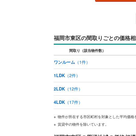
福岡市東区の間取りごとの価格相
間取り（該当物件数）
ワンルーム
（
1
件）
1LDK
（
2
件）
2LDK
（
12
件）
4LDK
（
17
件）
物件が所在する市区町村を対象とした平均価格
賃貸中の物件を除いています。