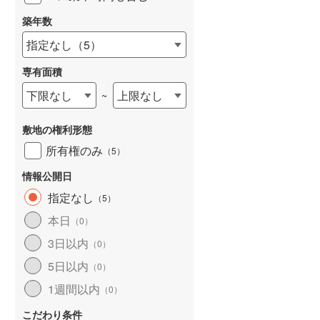
築年数
指定なし
（
5
）
専有面積
詳しく見る
下限なし
上限なし
~
敷地の権利形態
所有権のみ
（
5
）
情報公開日
指定なし
（
5
）
本日
（
0
）
3日以内
（
0
）
5日以内
（
0
）
1週間以内
（
0
）
こだわり条件