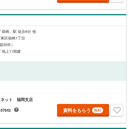
応
ン内見(相談)可
（
2
）
IT重説可
（
5
）
「箱崎」駅 徒歩6分 他
ン対応とは？
東区箱崎1丁目
（築35年）
/ 地上11階建
ドネット 福岡支店
資料をもらう
-57642
無料