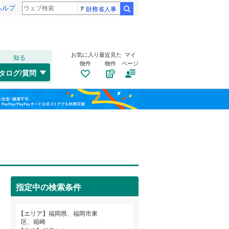
ヘルプ
財務省人事
検索
お気に入り
最近見た
マイ
知る
物件
物件
ページ
鹿児島本線
(
4
)
タログ/質問
筑肥線
(
0
)
戸畑区
香椎駅東
(
6
(
)
2
)
福島
日田彦山線
(
0
)
八幡東区
大字上和白
(
10
(
1
)
)
栃木
群馬
山梨
山陽新幹線
(
0
)
土井
(
2
)
箱崎
自転車置き場
(
5
)
（
5
）
中央区
(
171
)
八田
バイク置き場
(
1
)
（
2
）
福岡市地下鉄七隈線
(
0
)
城南区
(
24
)
指定中の検索条件
松香台
防犯カメラ
(
1
)
（
2
）
西鉄太宰府線
(
0
)
和歌山
西戸崎
(
4
)
エリア
福岡県、福岡市東
筑豊電気鉄道
(
0
)
区、箱崎
直方市
(
0
)
和白丘
(
4
)