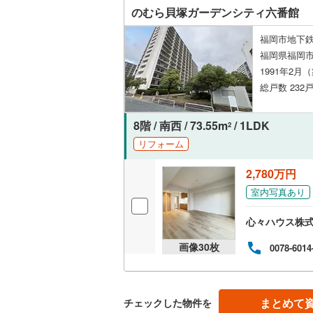
のむら貝塚ガーデンシティ六番館
福岡市地下鉄
福岡県福岡市
1991年2月
総戸数 232戸
8階 / 南西 / 73.55m
/ 1LDK
2
リフォーム
2,780万円
室内写真あり
心々ハウス株式
画像
30
枚
0078-6014
まとめて
チェックした物件を