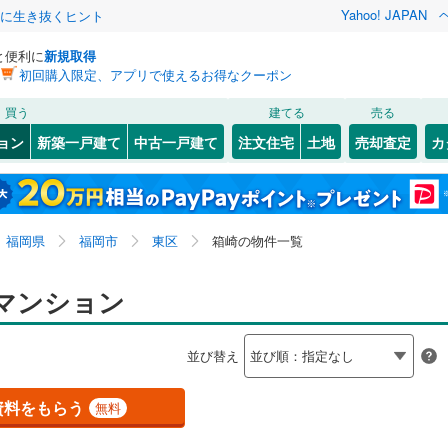
Yahoo! JAPAN
クに生き抜くヒント
と便利に
新規取得
初回購入限定、アプリで使えるお得なクーポン
検索条件を保存しました
買う
建てる
売る
0
)
山陽本線（JR九州）
(
0
)
リノベーション
ョン
新築一戸建て
中古一戸建て
注文住宅
土地
売却査定
カ
この検索条件の新着物件通知は、
マイページ
から設定できます。
篠栗線
(
0
)
ション・リフォーム
築古・築30年以上
（
5
）
9
(
1
)
)
若松区
香椎
(
2
(
)
8
)
岩手
宮城
秋田
山形
0
)
日豊本線
(
0
)
(
(
74
4
)
)
小倉南区
香住ヶ丘
(
(
12
1
)
)
福岡県、福岡市東区、箱崎
神奈川
埼玉
千葉
茨城
0
)
後藤寺線
(
0
)
福岡県
福岡市
東区
箱崎の物件一覧
(
)
52
)
千早
(
5
)
線
(
0
)
クスあり
（
1
）
奈多団地
24時間ゴミ出し可
(
1
)
（
0
）
長野
富山
石川
福井
マンション
博多区
(
152
)
検索条件を保存する
ルーム
(
1
)
（
0
）
筥松
エレベーター
(
2
)
（
5
）
下鉄空港線
(
0
)
福岡市地下鉄箱崎線
(
4
)
閉じる
閉じる
お気に入りリストを見る
お気に入りリストを見る
閉じる
閉じる
)
西区
(
53
)
岐阜
静岡
三重
並び替え
きあり（近隣を含む）
馬出
オートロック
(
4
)
（
4
）
マイページ
7
)
鉄道
(
0
)
西鉄天神大牟田線
(
0
)
兵庫
京都
滋賀
奈良
)
大岳
(
1
)
資料をもらう
無料
線
(
0
)
西鉄貝塚線
(
2
)
(
5
)
久留米市
(
20
)
約
和白
(
4
)