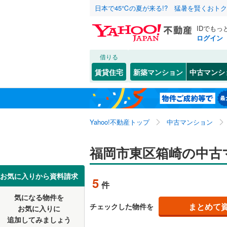
日本で45℃の夏が来る!? 猛暑を賢くおト
IDでもっ
ログイン
借りる
北海道
JR
北海道
博多南線
(
こだわり条件
リフォーム、
賃貸住宅
新築マンション
中古マンシ
香椎線
(
0
)
リノベー
北九州市
門司区
貝塚団地
(
2
東北
青森
（
3
）
久大本線
(
小倉北区
香椎駅前
関東
東京
筑豊本線
(
Yahoo!不動産トップ
中古マンション
共用設備
八幡西区
多の津
(
1
九州新幹
名島
宅配ボッ
(
2
)
信越・北陸
新潟
福岡市東区箱崎の中古
福岡市
東区
(
93
)
箱崎ふ頭
トランク
地下鉄
福岡市地
南区
(
115
東海
愛知
お気に入りから資料請求
5
件
原田
駐車場空
(
3
)
早良区
(
5
私鉄・その他
平成筑豊
気になる物件を
（
1
）
近畿
大阪
御島崎
(
1
まとめて
チェックした物件を
お気に入りに
西鉄甘木
追加してみましょう
福岡県のそのほ
大牟田市
管理・管理規
唐原
(
4
)