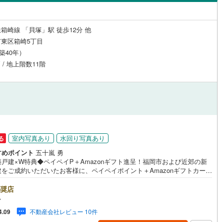
島根
岡山
広島
山口
市モノレール小倉線
(
0
)
平成筑豊鉄道門司港レトロ観光線
)
田川市
(
0
)
)
松崎
(
1
)
（
1
）
24時間有人管理
(
0
)
（
0
）
香川
愛媛
高知
箱崎線 「貝塚」駅 徒歩12分 他
)
筑後市
(
1
)
町
(
1
)
松田
(
3
)
保存した条件を見る
建ち方、日当たり
東区箱崎5丁目
)
豊前市
(
0
)
（築40年）
三苫
(
4
)
佐賀
長崎
熊本
大分
2
）
南向き（南東・南西含む）
 / 地上階数11階
)
筑紫野市
(
11
)
（
4
）
(
13
)
宗像市
(
4
)
戸なし
（
0
）
メゾネット
（
0
）
この条件で検索する
この条件で検索する
この条件で検索する
この条件で検索する
この条件で検索する
この条件で検索する
市区町村以下を選択
市区町村を選択す
駅を選択する
)
福津市
(
7
)
施工・品質・工法関連
)
嘉麻市
(
0
)
（
0
）
免震構造
（
0
）
室内写真あり
水回り写真あり
る
(
0
)
糸島市
(
10
)
すめポイント
五十嵐 勇
総戸数200以上）
タワー（20階建て以上）
（
0
）
戸建×W特典◆ペイペイP＋Amazonギフト進呈！福岡市および近郊の新
美町
(
1
)
糟屋郡篠栗町
(
1
)
建をご成約いただいたお客様に、ペイペイポイント＋Amazonギフトカード
特典を進呈！当社独自の企業努力によるキャンペーンで、他では手に入り
惠町
(
1
)
糟屋郡新宮町
(
4
)
ん。特典は期間限定・数量限定のため、お早めにご相談ください。さらに
奨店
ネット銀行と提携し低金利住宅ローンをご案内。お借入期間01～40年:金利
マ
屋町
(
6
)
遠賀郡芦屋町
(
0
)
49％、41～50年:1.349％と、利上げ前の今こそ注目の水準です。他金融機関
駅が始発駅
（
0
）
海まで2km以内
（
1
）
不動産会社レビュー 10件
4.09
多数提携し、福岡市内・郊外で新築戸建をご検討中のお客様に、将来のラ
垣町
(
0
)
遠賀郡遠賀町
(
0
)