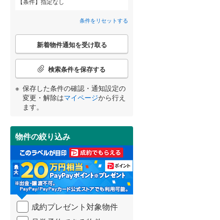
条件
指定なし
甘木鉄道
(
0
)
柳川市
(
1
)
筥松新町
(
3
)
条件をリセットする
大川市
(
0
)
下原
(
1
)
こ
新着物件通知を受け取る
の
中間市
(
0
)
香椎照葉
(
20
)
宮崎
鹿児島
沖縄
検
2階以上
（
5
）
索
春日市
(
26
)
検索条件を保存する
条
件
太宰府市
(
5
)
保存した条件の確認・通知設定の
最上階
（
1
）
で
変更・解除は
マイページ
から行え
通
する
る
うきは市
(
0
)
条件をリセットする
条件をリセットする
条件をリセットする
条件をリセットする
条件をリセットする
条件をリセットする
ます。
知
を
朝倉市
(
0
)
受
制震構造
（
0
）
物件の絞り込み
け
那珂川市
(
3
)
取
低層マンション（4階建て以
る
糟屋郡志免町
(
2
)
下）
（
0
）
・
条
糟屋郡久山町
(
0
)
件
を
遠賀郡水巻町
(
0
)
成約プレゼント対象物件
マ
小学校まで1km以内
（
1
）
イ
鞍手郡小竹町
(
0
)