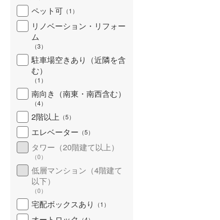
ペット可
（
1
）
リノベーション・リフォー
ム
（
3
）
駐車場空きあり（近隣を含
む）
（
1
）
南向き（南東・南西含む）
（
4
）
2階以上
（
5
）
エレベーター
（
5
）
タワー（20階建て以上）
（
0
）
低層マンション（4階建て
以下）
（
0
）
宅配ボックスあり
（
1
）
オートロック
（
4
）