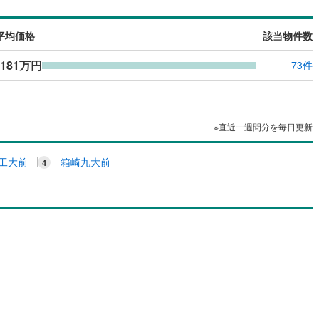
平均価格
該当物件数
,181万円
73件
※直近一週間分を毎日更新
工大前
箱崎九大前