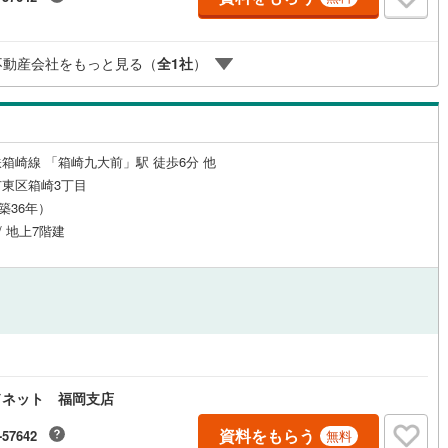
ッチン
（
1
）
対面キッチン
（
2
）
不動産会社をもっと見る（
全
1
社
）
機あり
（
1
）
浴室に窓あり
（
0
）
箱崎線 「箱崎九大前」駅 徒歩6分 他
庭
東区箱崎3丁目
（築36年）
ルコニー
（
0
）
専用庭
（
0
）
/ 地上7階建
インクローゼット
契約、入居関連など
ドネット 福岡支店
能
（
2
）
資料をもらう
-57642
無料