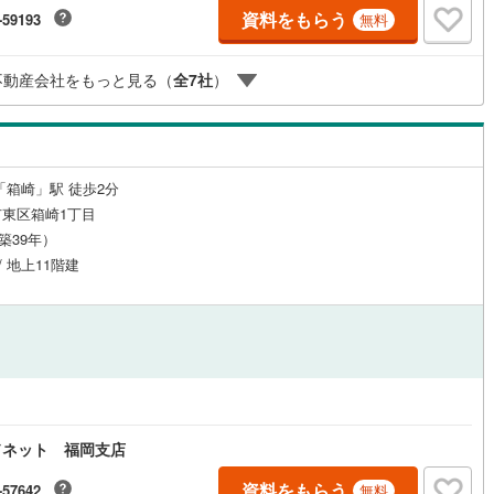
プランに合わせた最適なプランをご提案します。平日・夜間の現地案内
資料をもらう
-59193
無料
ご自宅・最寄駅までの無料送迎も可能。住宅ローンが難しいと言われた
手町
(
0
)
嘉穂郡桂川町
(
0
)
転職後で審査に不安がある方、車・カード・リボ等のお借入れがある方も
！【キャンペーン期間:2026年9月30日まで】福岡市内・郊外の新築戸建
ルジュサービス
（
0
）
キッズルーム
（
0
）
峰村
(
0
)
三井郡大刀洗町
(
0
)
不動産会社をもっと見る（
全
7
社
）
を豊富にご用意し、初めての方も安心してご相談いただけます。まずはお
にお問い合わせくださいませ。
川町
(
0
)
田川郡香春町
(
0
)
田町
(
0
)
田川郡川崎町
(
0
)
0
）
オール電化
（
0
）
「箱崎」駅 徒歩2分
村
(
0
)
田川郡福智町
(
0
)
東区箱崎1丁目
（築39年）
やこ町
(
0
)
築上郡吉富町
(
0
)
全体
/ 地上11階建
上町
(
0
)
リー住宅
（
0
）
ダイニング15畳以上
ドネット 福岡支店
資料をもらう
-57642
無料