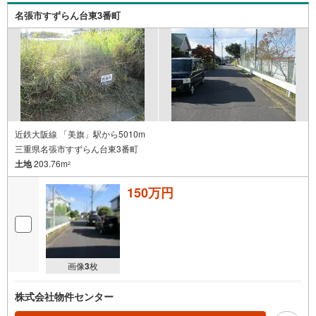
名張市すずらん台東3番町
近鉄大阪線 「美旗」駅から5010m
三重県名張市すずらん台東3番町
土地
203.76m
2
150万円
画像
3
枚
株式会社物件センター