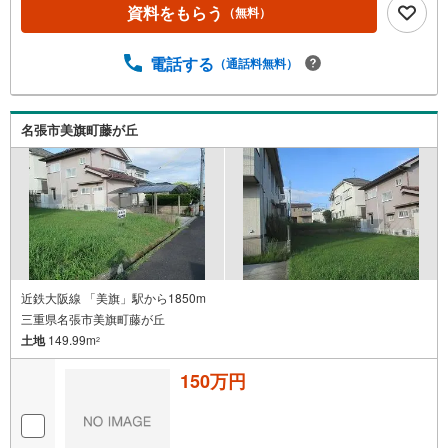
資料をもらう
（無料）
電話する
（通話料無料）
名張市美旗町藤が丘
近鉄大阪線 「美旗」駅から1850m
三重県名張市美旗町藤が丘
土地
149.99m
2
150万円