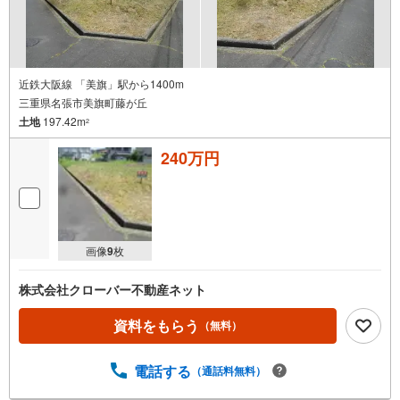
近鉄大阪線 「美旗」駅から1400m
三重県名張市美旗町藤が丘
土地
197.42m
2
240万円
画像
9
枚
株式会社クローバー不動産ネット
資料をもらう
（無料）
電話する
（通話料無料）