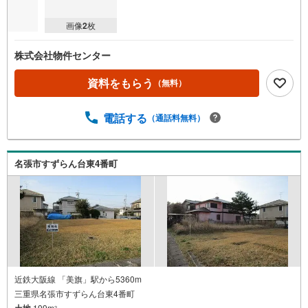
画像
2
枚
株式会社物件センター
資料をもらう
（無料）
電話する
（通話料無料）
名張市すずらん台東4番町
近鉄大阪線 「美旗」駅から5360m
三重県名張市すずらん台東4番町
土地
199m
2