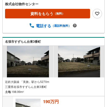
ー
株式会社物件センター
ジ
に
資料をもらう
（無料）
保
存
電話する
（通話料無料）
す
る
名張市すずらん台東3番町
近鉄大阪線 「美旗」駅から5270m
三重県名張市すずらん台東3番町
土地
198.99m
2
190万円