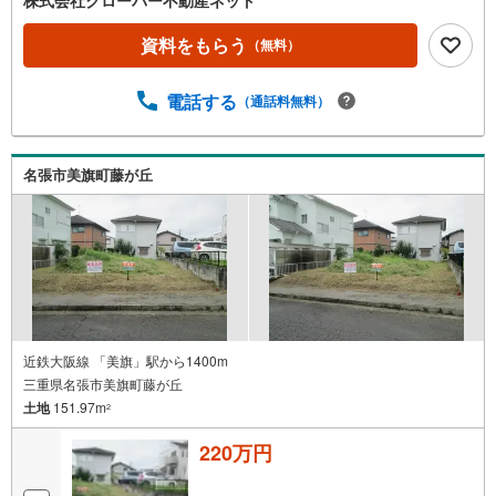
資料をもらう
（無料）
電話する
（通話料無料）
名張市美旗町藤が丘
近鉄大阪線 「美旗」駅から1400m
三重県名張市美旗町藤が丘
土地
151.97m
2
220万円