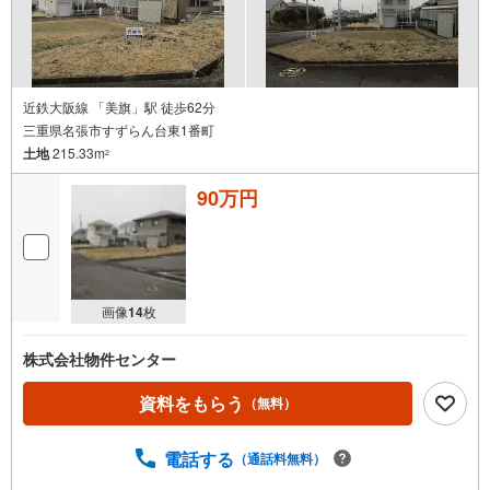
近鉄大阪線 「美旗」駅 徒歩62分
三重県名張市すずらん台東1番町
土地
215.33m
2
90万円
画像
14
枚
株式会社物件センター
資料をもらう
（無料）
電話する
（通話料無料）