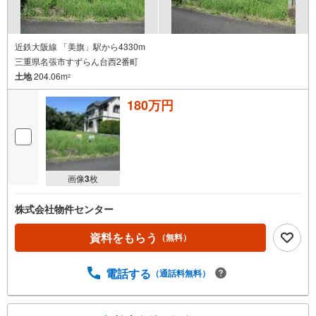
近鉄大阪線 「美旗」駅から4330m
三重県名張市すずらん台西2番町
土地
204.06m
2
180万円
画像
3
枚
株式会社物件センター
資料をもらう
（無料）
電話する
（通話料無料）
こ