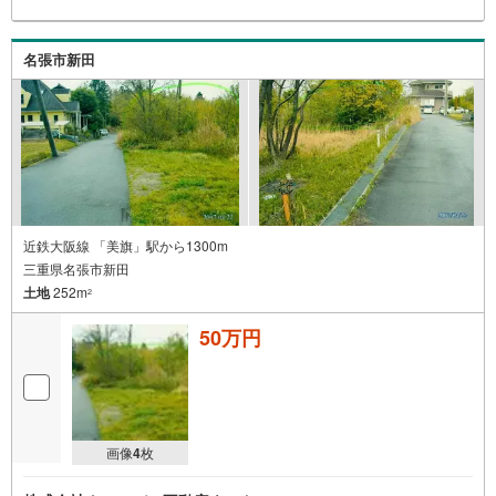
名張市新田
近鉄大阪線 「美旗」駅から1300m
三重県名張市新田
土地
252m
2
50万円
画像
4
枚