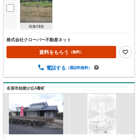
画像
13
枚
株式会社クローバー不動産ネット
資料をもらう
（無料）
電話する
（通話料無料）
名張市桔梗が丘4番町