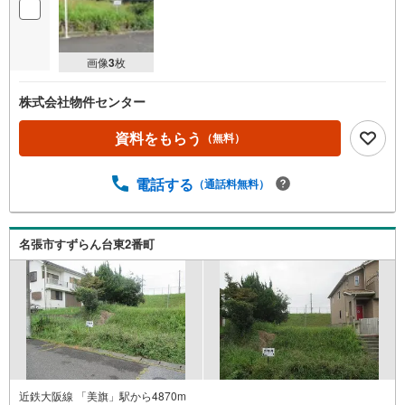
画像
3
枚
株式会社物件センター
資料をもらう
（無料）
電話する
（通話料無料）
名張市すずらん台東2番町
近鉄大阪線 「美旗」駅から4870m