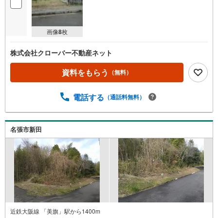
画像
8
枚
株式会社クローバー不動産ネット
資料をもらう
（無料）
電話する
（通話料無料）
名張市新田
近鉄大阪線 「美旗」駅から1400m