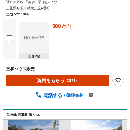
近鉄大阪線 「美旗」駅 徒歩25分
三重県名張市桔梗が丘4番町
土地
522.19m
2
980万円
画像
2
枚
三和ハウス販売
資料をもらう
（無料）
電話する
（通話料無料）
名張市美旗町藤が丘