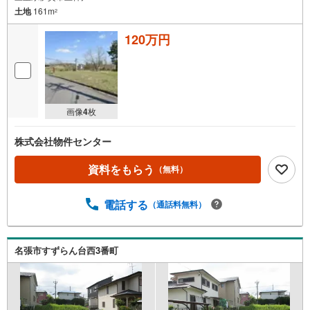
土地
161m
2
120万円
画像
4
枚
株式会社物件センター
資料をもらう
（無料）
電話する
（通話料無料）
名張市すずらん台西3番町