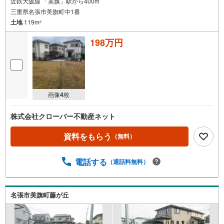
近鉄大阪線 「美旗」駅から400m
三重県名張市美旗町中1番
土地
119m
2
198万円
画像
4
枚
株式会社クローバー不動産ネット
資料をもらう
（無料）
電話する
（通話料無料）
名張市美旗町藤が丘