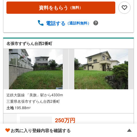
資料をもらう
（無料）
電話する
（通話料無料）
名張市すずらん台西2番町
近鉄大阪線 「美旗」駅から4330m
三重県名張市すずらん台西2番町
土地
195.88m
2
250万円
お気に入り登録内容を確認する