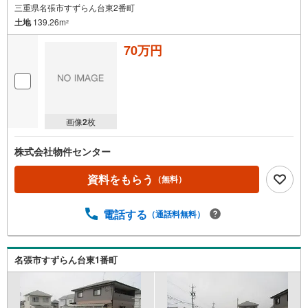
三重県名張市すずらん台東2番町
土地
139.26m
2
70万円
画像
2
枚
株式会社物件センター
資料をもらう
（無料）
電話する
（通話料無料）
名張市すずらん台東1番町