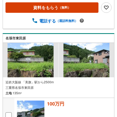
資料をもらう
（無料）
電話する
（通話料無料）
名張市東田原
近鉄大阪線 「美旗」駅から2500m
三重県名張市東田原
土地
135m
2
100万円