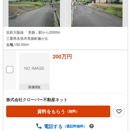
近鉄大阪線 「美旗」駅から2000m
三重県名張市美旗町藤が丘
土地
150.05m
2
200万円
画像
2
枚
株式会社クローバー不動産ネット
資料をもらう
（無料）
電話する
（通話料無料）