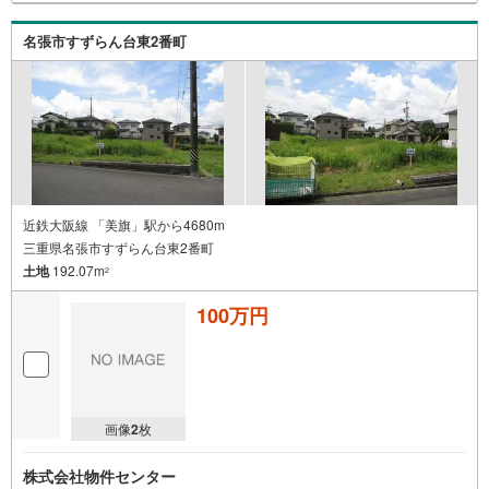
名張市すずらん台東2番町
近鉄大阪線 「美旗」駅から4680m
三重県名張市すずらん台東2番町
土地
192.07m
2
100万円
画像
2
枚
株式会社物件センター