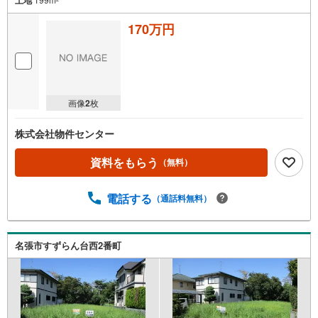
170万円
画像
2
枚
株式会社物件センター
資料をもらう
（無料）
電話する
（通話料無料）
名張市すずらん台西2番町