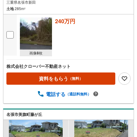
三重県名張市新田
土地
285m
2
240万円
画像
8
枚
株式会社クローバー不動産ネット
資料をもらう
（無料）
電話する
（通話料無料）
名張市美旗町藤が丘