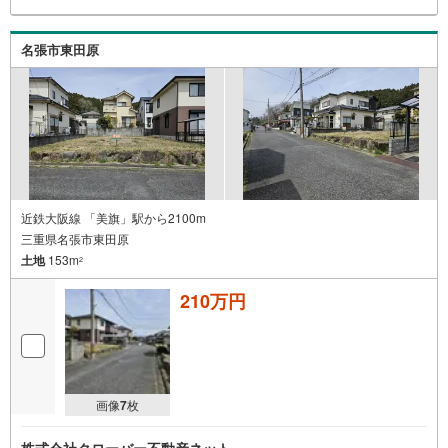
名張市東田原
近鉄大阪線 「美旗」駅から2100m
三重県名張市東田原
土地
153m
2
210万円
画像
7
枚
株式会社クローバー不動産ネット