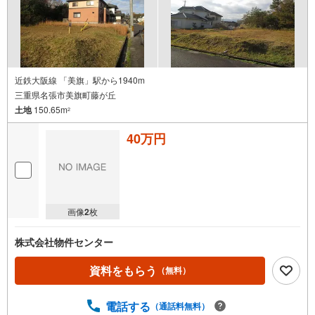
近鉄大阪線 「美旗」駅から1940m
三重県名張市美旗町藤が丘
土地
150.65m
2
40万円
画像
2
枚
株式会社物件センター
資料をもらう
（無料）
電話する
（通話料無料）