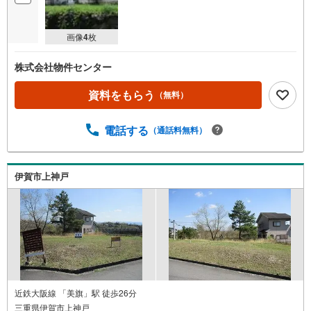
画像
4
枚
株式会社物件センター
資料をもらう
（無料）
電話する
（通話料無料）
伊賀市上神戸
近鉄大阪線 「美旗」駅 徒歩26分
三重県伊賀市上神戸