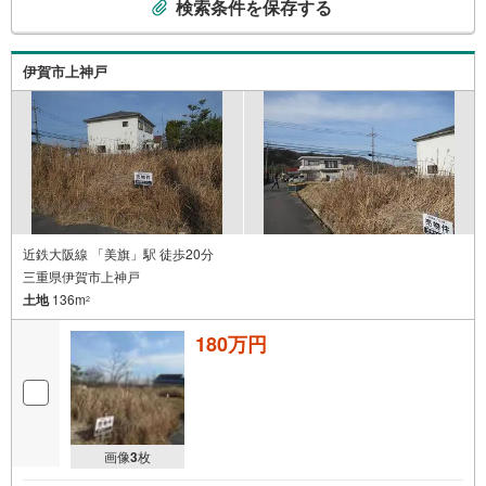
検索条件を保存する
の
検
索
伊賀市上神戸
条
件
で
通
知
を
受
け
近鉄大阪線 「美旗」駅 徒歩20分
三重県伊賀市上神戸
取
土地
136m
る
2
・
180万円
条
件
を
マ
イ
画像
3
枚
ペ