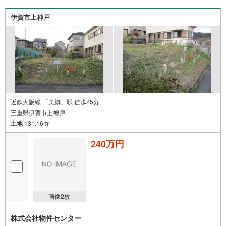
伊賀市上神戸
近鉄大阪線 「美旗」駅 徒歩25分
三重県伊賀市上神戸
土地
131.16m
2
240万円
画像
2
枚
株式会社物件センター