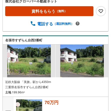
株式会社クローバー不動産ネット
資料をもらう
（無料）
電話する
（通話料無料）
名張市すずらん台西2番町
近鉄大阪線 「美旗」駅から4350m
三重県名張市すずらん台西2番町
土地
199.96m
2
70万円