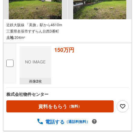
近鉄大阪線 「美旗」駅から4610m
三重県名張市すずらん台西3番町
土地
204m
2
150万円
画像
2
枚
株式会社物件センター
資料をもらう
（無料）
電話する
（通話料無料）