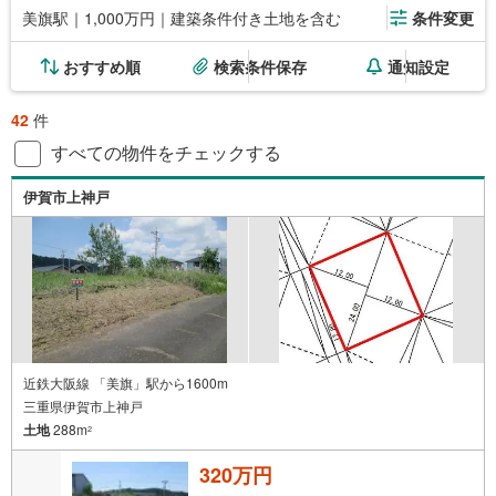
美旗駅｜1,000万円｜建築条件付き土地を含む
条件変更
おすすめ順
検索条件保存
通知設定
42
件
すべての物件をチェックする
伊賀市上神戸
近鉄大阪線 「美旗」駅から1600m
三重県伊賀市上神戸
土地
288m
2
320万円