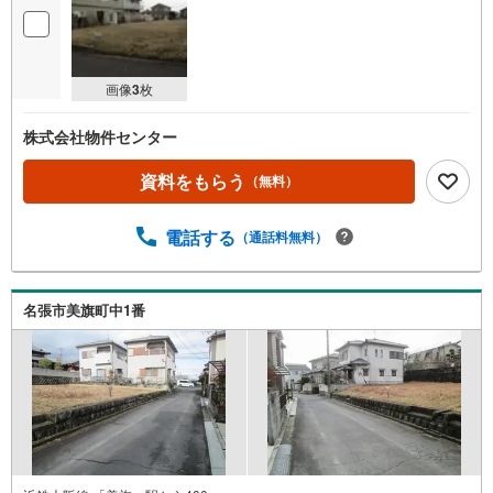
画像
3
枚
株式会社物件センター
資料をもらう
（無料）
電話する
（通話料無料）
名張市美旗町中1番