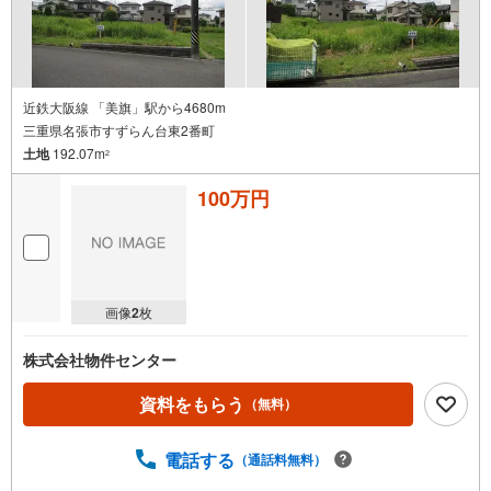
近鉄大阪線 「美旗」駅から4680m
三重県名張市すずらん台東2番町
土地
192.07m
2
100万円
画像
2
枚
株式会社物件センター
資料をもらう
（無料）
電話する
（通話料無料）