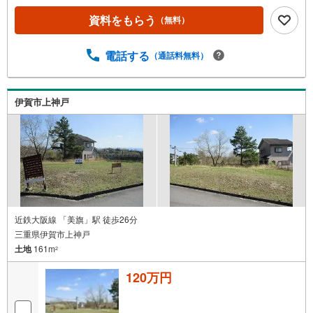
資料をもらう
（無料）
電話する
（通話料無料）
伊賀市上神戸
近鉄大阪線 「美旗」駅 徒歩26分
三重県伊賀市上神戸
土地
161m
2
120万円