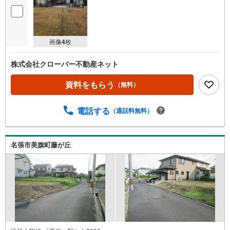
画像
4
枚
株式会社クローバー不動産ネット
資料をもらう
（無料）
電話する
（通話料無料）
名張市美旗町藤が丘