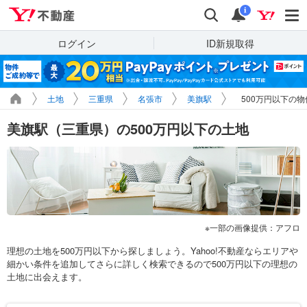
Yahoo!不動産
検索
通知
i
ログイン
ID新規取得
土地
三重県
名張市
美旗駅
500万円以下の
美旗駅（三重県）の500万円以下の土地
一部の画像提供：アフロ
理想の土地を500万円以下から探しましょう。Yahoo!不動産ならエリアや
細かい条件を追加してさらに詳しく検索できるので500万円以下の理想の
土地に出会えます。