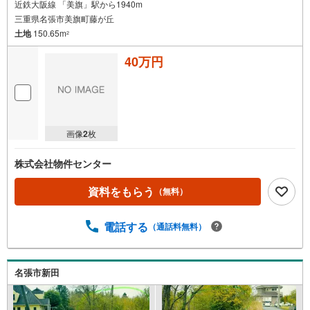
近鉄大阪線 「美旗」駅から1940m
三重県名張市美旗町藤が丘
土地
150.65m
2
40万円
画像
2
枚
株式会社物件センター
資料をもらう
（無料）
電話する
（通話料無料）
名張市新田