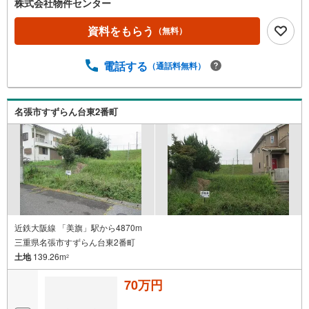
株式会社物件センター
資料をもらう
（無料）
電話する
（通話料無料）
名張市すずらん台東2番町
近鉄大阪線 「美旗」駅から4870m
三重県名張市すずらん台東2番町
土地
139.26m
2
70万円