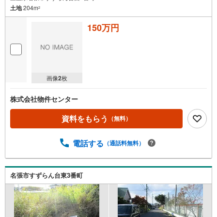
土地
204m
2
150万円
画像
2
枚
株式会社物件センター
資料をもらう
（無料）
電話する
（通話料無料）
名張市すずらん台東3番町