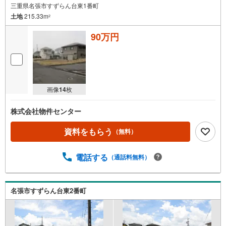
三重県名張市すずらん台東1番町
土地
215.33m
2
90万円
画像
14
枚
株式会社物件センター
資料をもらう
（無料）
電話する
（通話料無料）
名張市すずらん台東2番町