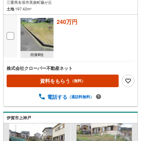
三重県名張市美旗町藤が丘
土地
197.42m
2
240万円
画像
9
枚
株式会社クローバー不動産ネット
資料をもらう
（無料）
電話する
（通話料無料）
伊賀市上神戸