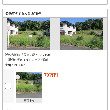
名張市すずらん台西2番町
近鉄大阪線 「美旗」駅から4350m
三重県名張市すずらん台西2番町
土地
199.96m
2
70万円
画像
3
枚