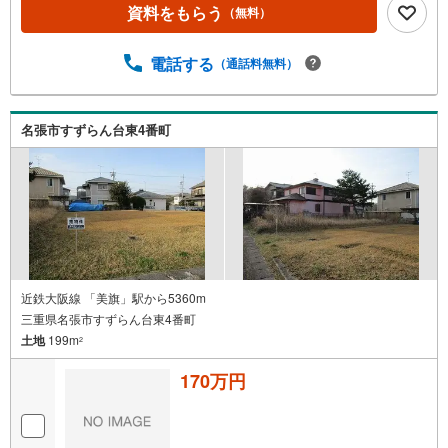
資料をもらう
（無料）
電話する
（通話料無料）
名張市すずらん台東4番町
近鉄大阪線 「美旗」駅から5360m
三重県名張市すずらん台東4番町
土地
199m
2
170万円