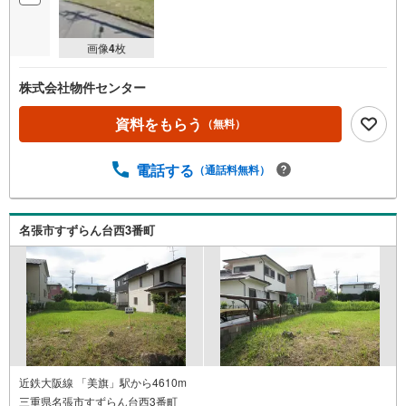
画像
4
枚
株式会社物件センター
資料をもらう
（無料）
電話する
（通話料無料）
名張市すずらん台西3番町
近鉄大阪線 「美旗」駅から4610m
三重県名張市すずらん台西3番町