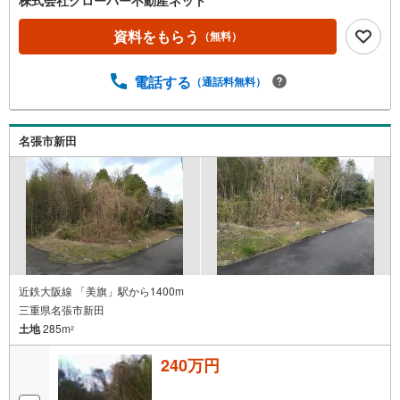
資料をもらう
（無料）
電話する
（通話料無料）
名張市新田
近鉄大阪線 「美旗」駅から1400m
三重県名張市新田
土地
285m
2
240万円