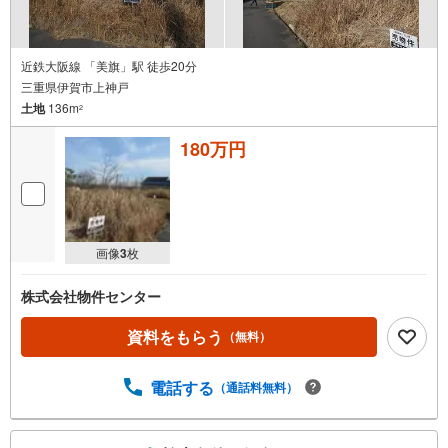
近鉄大阪線 「美旗」駅 徒歩20分
三重県伊賀市上神戸
土地
136m
2
180万円
画像
3
枚
株式会社物件センター
資料をもらう
（無料）
電話する
（通話料無料）
こ