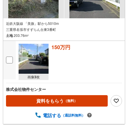
近鉄大阪線 「美旗」駅から5010m
三重県名張市すずらん台東3番町
土地
203.76m
2
150万円
画像
3
枚
株式会社物件センター
資料をもらう
（無料）
電話する
（通話料無料）