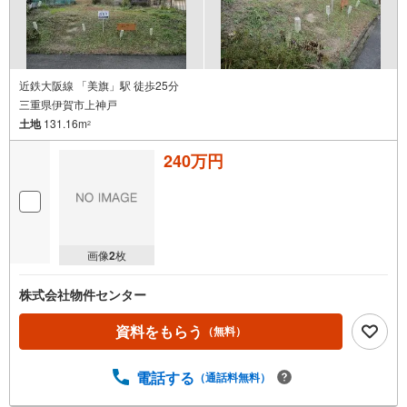
近鉄大阪線 「美旗」駅 徒歩25分
三重県伊賀市上神戸
土地
131.16m
2
240万円
画像
2
枚
株式会社物件センター
資料をもらう
（無料）
電話する
（通話料無料）