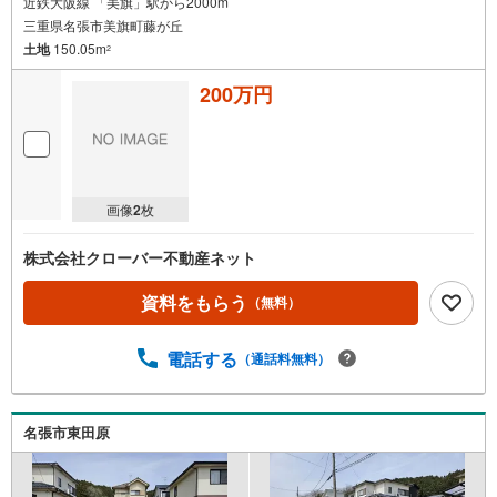
近鉄大阪線 「美旗」駅から2000m
三重県名張市美旗町藤が丘
土地
150.05m
2
200万円
画像
2
枚
株式会社クローバー不動産ネット
資料をもらう
（無料）
電話する
（通話料無料）
名張市東田原