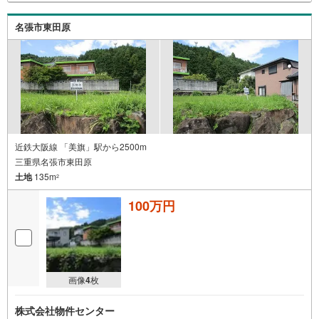
名張市東田原
近鉄大阪線 「美旗」駅から2500m
三重県名張市東田原
土地
135m
2
100万円
画像
4
枚
株式会社物件センター