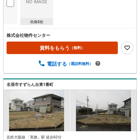
画像
2
枚
株式会社物件センター
資料をもらう
（無料）
電話する
（通話料無料）
名張市すずらん台東1番町
近鉄大阪線 「美旗」駅 徒歩62分