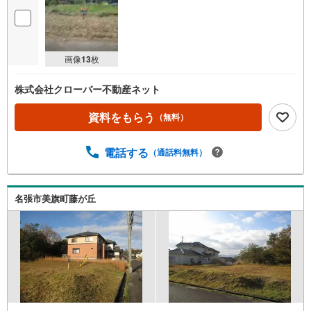
画像
13
枚
株式会社クローバー不動産ネット
資料をもらう
（無料）
電話する
（通話料無料）
名張市美旗町藤が丘