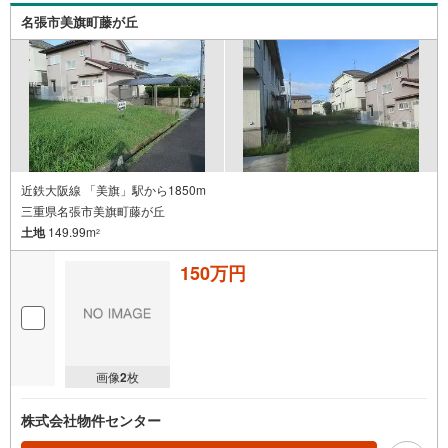
名張市美旗町藤が丘
近鉄大阪線 「美旗」駅から1850m
三重県名張市美旗町藤が丘
土地
149.99m
2
150万円
画像
2
枚
株式会社物件センター