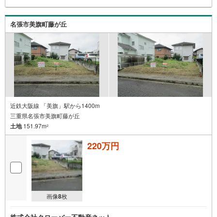
名張市美旗町藤が丘
近鉄大阪線 「美旗」駅から1400m
三重県名張市美旗町藤が丘
土地
151.97m
2
220万円
画像
8
枚
株式会社クローバー不動産ネット