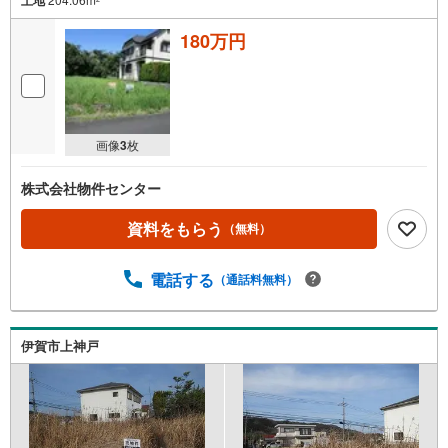
180万円
画像
3
枚
株式会社物件センター
資料をもらう
（無料）
電話する
（通話料無料）
伊賀市上神戸