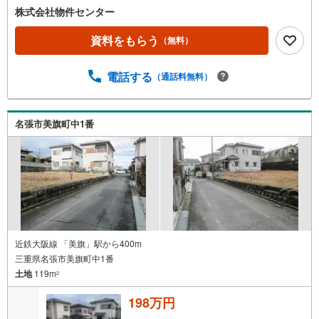
ー
株式会社物件センター
ジ
に
資料をもらう
（無料）
保
存
電話する
（通話料無料）
す
る
名張市美旗町中1番
近鉄大阪線 「美旗」駅から400m
三重県名張市美旗町中1番
土地
119m
2
198万円