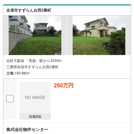
名張市すずらん台西2番町
近鉄大阪線 「美旗」駅から4330m
三重県名張市すずらん台西2番町
土地
195.88m
2
250万円
画像
2
枚
株式会社物件センター