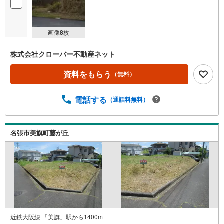
画像
8
枚
株式会社クローバー不動産ネット
資料をもらう
（無料）
電話する
（通話料無料）
名張市美旗町藤が丘
近鉄大阪線 「美旗」駅から1400m