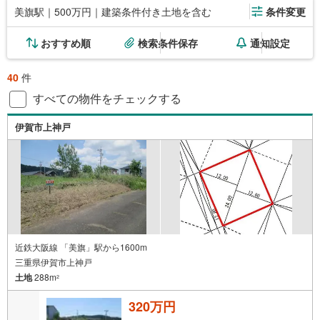
美旗駅｜500万円｜建築条件付き土地を含む
条件変更
おすすめ順
検索条件保存
通知設定
40
件
すべての物件をチェックする
伊賀市上神戸
近鉄大阪線 「美旗」駅から1600m
三重県伊賀市上神戸
土地
288m
2
320万円