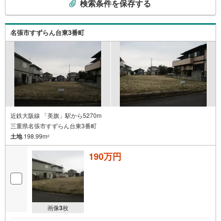
検索条件を保存する
の
検
索
名張市すずらん台東3番町
条
件
で
通
知
を
受
け
近鉄大阪線 「美旗」駅から5270m
三重県名張市すずらん台東3番町
取
土地
198.99m
る
2
・
190万円
条
件
を
マ
イ
画像
3
枚
ペ