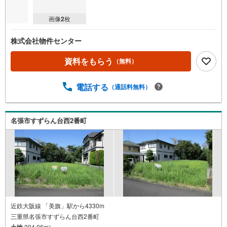
画像
2
枚
株式会社物件センター
資料をもらう
（無料）
電話する
（通話料無料）
名張市すずらん台西2番町
近鉄大阪線 「美旗」駅から4330m
三重県名張市すずらん台西2番町
土地
204.06m
2