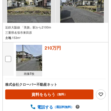
近鉄大阪線 「美旗」駅から2100m
三重県名張市東田原
土地
153m
2
210万円
画像
7
枚
株式会社クローバー不動産ネット
資料をもらう
（無料）
電話する
（通話料無料）