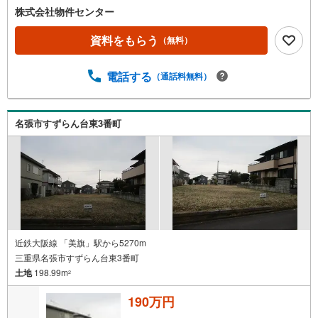
ー
株式会社物件センター
ジ
に
資料をもらう
（無料）
保
存
電話する
（通話料無料）
す
る
名張市すずらん台東3番町
近鉄大阪線 「美旗」駅から5270m
三重県名張市すずらん台東3番町
土地
198.99m
2
190万円