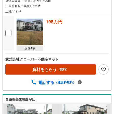
近鉄大阪線 「美旗」駅から400m
三重県名張市美旗町中1番
土地
119m
2
198万円
画像
4
枚
株式会社クローバー不動産ネット
資料をもらう
（無料）
電話する
（通話料無料）
名張市美旗町藤が丘