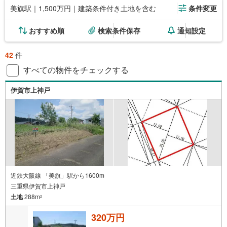
美旗駅｜1,500万円｜建築条件付き土地を含む
条件変更
おすすめ順
検索条件保存
通知設定
42
件
すべての物件をチェックする
伊賀市上神戸
近鉄大阪線 「美旗」駅から1600m
三重県伊賀市上神戸
土地
288m
2
320万円