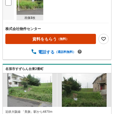
画像
3
枚
株式会社物件センター
資料をもらう
（無料）
電話する
（通話料無料）
名張市すずらん台東2番町
近鉄大阪線 「美旗」駅から4870m