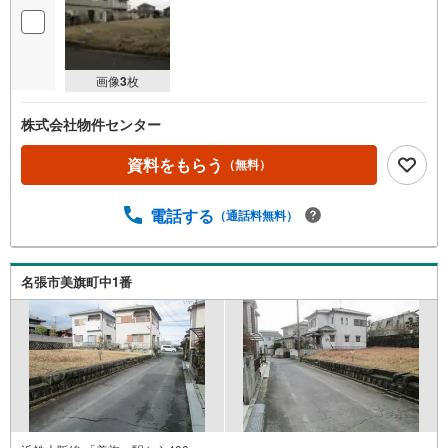
画像
3
枚
株式会社物件センター
資料をもらう
（無料）
電話する
（通話料無料）
名張市美旗町中1番