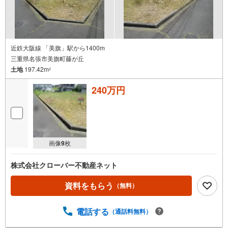
近鉄大阪線 「美旗」駅から1400m
三重県名張市美旗町藤が丘
土地
197.42m
2
240万円
画像
9
枚
株式会社クローバー不動産ネット
資料をもらう
（無料）
電話する
（通話料無料）