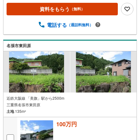
資料をもらう
（無料）
電話する
（通話料無料）
名張市東田原
近鉄大阪線 「美旗」駅から2500m
三重県名張市東田原
土地
135m
2
100万円