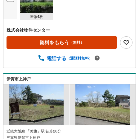
画像
4
枚
株式会社物件センター
資料をもらう
（無料）
電話する
（通話料無料）
伊賀市上神戸
近鉄大阪線 「美旗」駅 徒歩26分
三重県伊賀市上神戸