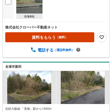
画像
8
枚
株式会社クローバー不動産ネット
資料をもらう
（無料）
電話する
（通話料無料）
名張市新田
近鉄大阪線 「美旗」駅から1400m