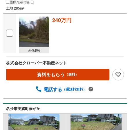
三重県名張市新田
土地
285m
2
240万円
画像
8
枚
株式会社クローバー不動産ネット
資料をもらう
（無料）
電話する
（通話料無料）
名張市美旗町藤が丘