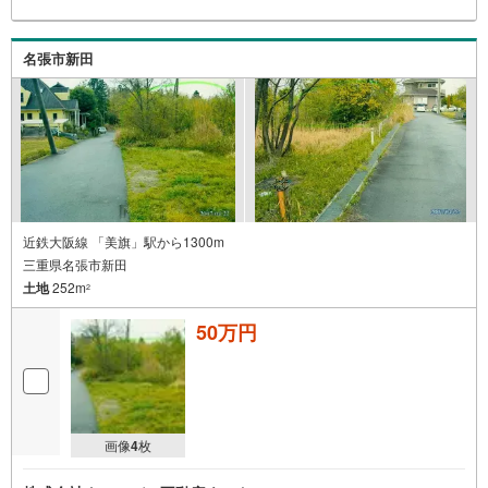
名張市新田
近鉄大阪線 「美旗」駅から1300m
三重県名張市新田
土地
252m
2
50万円
画像
4
枚