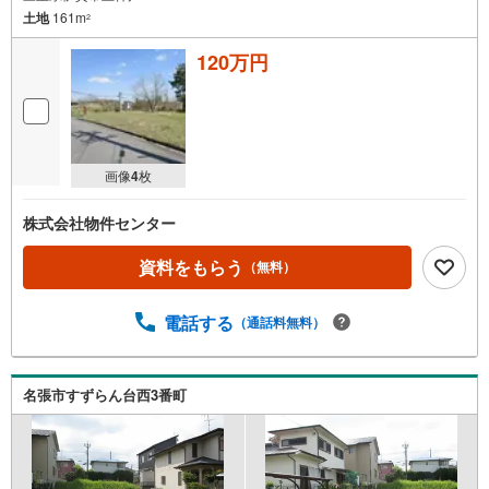
土地
161m
2
120万円
画像
4
枚
株式会社物件センター
資料をもらう
（無料）
電話する
（通話料無料）
名張市すずらん台西3番町