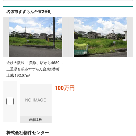
名張市すずらん台東2番町
近鉄大阪線 「美旗」駅から4680m
三重県名張市すずらん台東2番町
土地
192.07m
2
100万円
画像
2
枚
株式会社物件センター