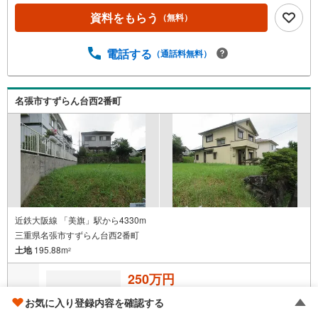
資料をもらう
（無料）
電話する
（通話料無料）
名張市すずらん台西2番町
近鉄大阪線 「美旗」駅から4330m
三重県名張市すずらん台西2番町
土地
195.88m
2
250万円
お気に入り登録内容を確認する