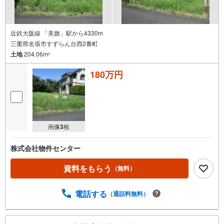
近鉄大阪線 「美旗」駅から4330m
三重県名張市すずらん台西2番町
土地
204.06m
2
180万円
画像
3
枚
株式会社物件センター
資料をもらう
（無料）
電話する
（通話料無料）
こ