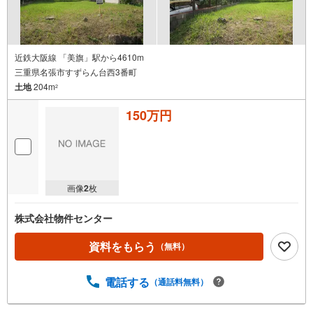
近鉄大阪線 「美旗」駅から4610m
三重県名張市すずらん台西3番町
土地
204m
2
150万円
画像
2
枚
株式会社物件センター
資料をもらう
（無料）
電話する
（通話料無料）