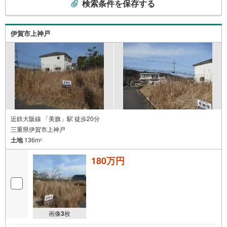
検索条件を保存する
の
検
索
伊賀市上神戸
条
件
で
通
知
を
受
け
近鉄大阪線 「美旗」駅 徒歩20分
三重県伊賀市上神戸
取
土地
136m
る
2
・
180万円
条
件
を
マ
イ
画像
3
枚
ペ