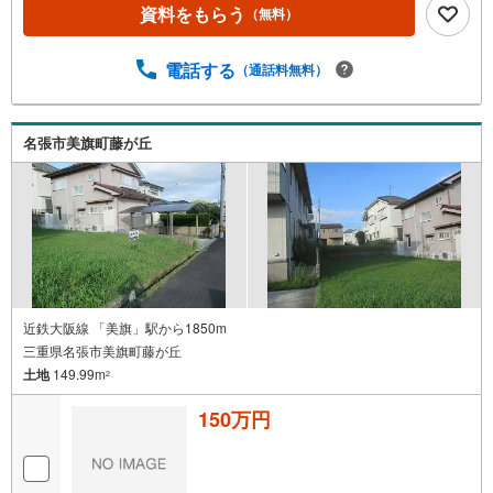
資料をもらう
（無料）
電話する
（通話料無料）
名張市美旗町藤が丘
近鉄大阪線 「美旗」駅から1850m
三重県名張市美旗町藤が丘
土地
149.99m
2
150万円