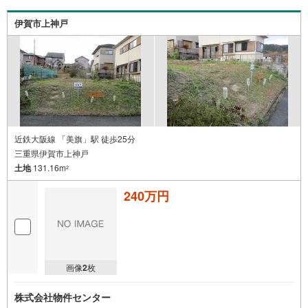
伊賀市上神戸
近鉄大阪線 「美旗」駅 徒歩25分
三重県伊賀市上神戸
土地
131.16m
2
240万円
画像
2
枚
株式会社物件センター