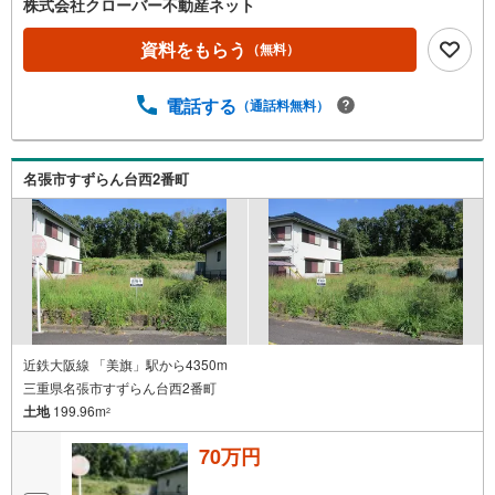
株式会社クローバー不動産ネット
資料をもらう
（無料）
電話する
（通話料無料）
名張市すずらん台西2番町
近鉄大阪線 「美旗」駅から4350m
三重県名張市すずらん台西2番町
土地
199.96m
2
70万円