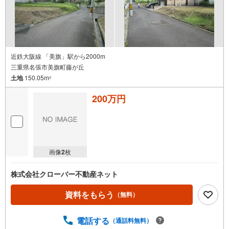
近鉄大阪線 「美旗」駅から2000m
三重県名張市美旗町藤が丘
土地
150.05m
2
200万円
画像
2
枚
株式会社クローバー不動産ネット
資料をもらう
（無料）
電話する
（通話料無料）