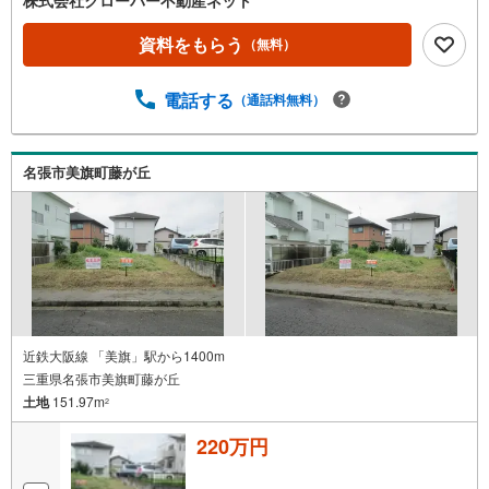
資料をもらう
（無料）
電話する
（通話料無料）
名張市美旗町藤が丘
近鉄大阪線 「美旗」駅から1400m
三重県名張市美旗町藤が丘
土地
151.97m
2
220万円