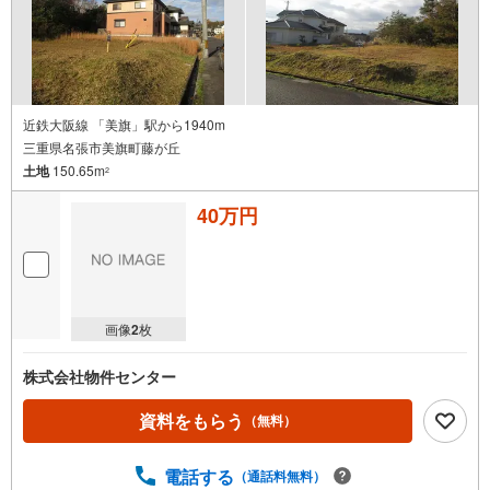
近鉄大阪線 「美旗」駅から1940m
三重県名張市美旗町藤が丘
土地
150.65m
2
40万円
画像
2
枚
株式会社物件センター
資料をもらう
（無料）
電話する
（通話料無料）