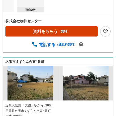
画像
2
枚
株式会社物件センター
資料をもらう
（無料）
電話する
（通話料無料）
名張市すずらん台東4番町
近鉄大阪線 「美旗」駅から5360m
三重県名張市すずらん台東4番町
土地
199m
2