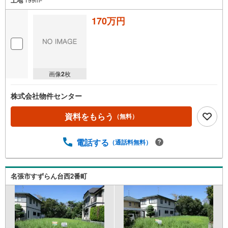
170万円
画像
2
枚
株式会社物件センター
資料をもらう
（無料）
電話する
（通話料無料）
名張市すずらん台西2番町