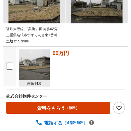
近鉄大阪線 「美旗」駅 徒歩62分
三重県名張市すずらん台東1番町
土地
215.33m
2
90万円
画像
14
枚
株式会社物件センター
資料をもらう
（無料）
電話する
（通話料無料）