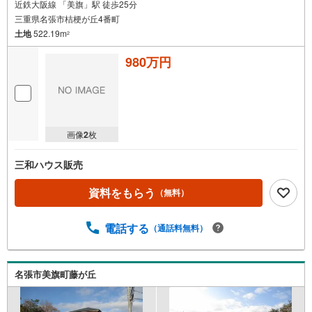
近鉄大阪線 「美旗」駅 徒歩25分
三重県名張市桔梗が丘4番町
土地
522.19m
2
980万円
画像
2
枚
三和ハウス販売
資料をもらう
（無料）
電話する
（通話料無料）
名張市美旗町藤が丘