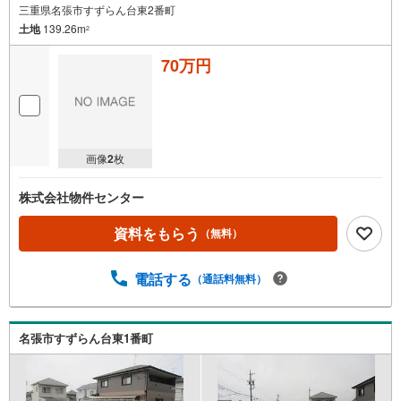
三重県名張市すずらん台東2番町
土地
139.26m
2
70万円
画像
2
枚
株式会社物件センター
資料をもらう
（無料）
電話する
（通話料無料）
名張市すずらん台東1番町