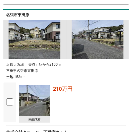
名張市東田原
近鉄大阪線 「美旗」駅から2100m
三重県名張市東田原
土地
153m
2
210万円
画像
7
枚
株式会社クローバー不動産ネット