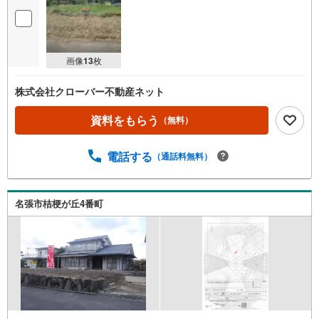
画像
13
枚
株式会社クローバー不動産ネット
資料をもらう
（無料）
電話する
（通話料無料）
名張市桔梗が丘4番町