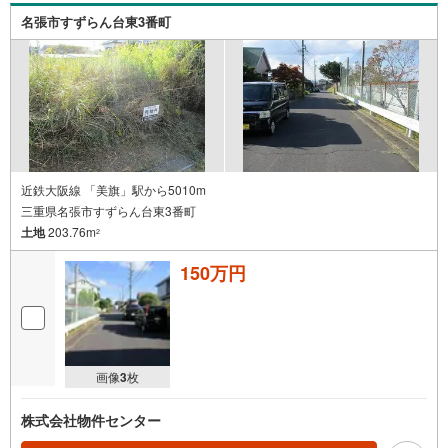
名張市すずらん台東3番町
近鉄大阪線 「美旗」駅から5010m
三重県名張市すずらん台東3番町
土地
203.76m
2
150万円
画像
3
枚
株式会社物件センター