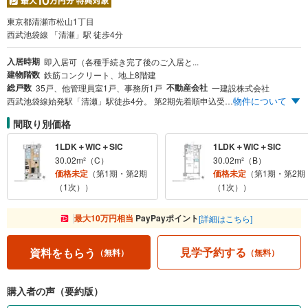
東京都清瀬市松山1丁目
西武池袋線 「清瀬」駅 徒歩4分
入居時期
即入居可（各種手続き完了後のご入居と...
建物階数
鉄筋コンクリート、地上8階建
総戸数
不動産会社
35戸、他管理員室1戸、事務所1戸
一建設株式会社
物件について
西武池袋線始発駅「清瀬」駅徒歩4分。 第2期先着順申込受付中！ ＜物件のおすすめポイント＞ （1）「池袋」駅へ直通25分※1。平日通勤時間帯には始発電車も多く、快適なアクセスを実現。 （2）南口商店街「南口ふれあいど～り」徒歩2分。日々の暮らしを彩る多彩な店舗が身近に。 （3）1LDK 2,900万円台～。ライフスタイルに合わせて選べるプランをご用意。 （4）ご登録いただいた方限定で、最新の『エントリー者様限定サイト』をご案内。 ※1 西武池袋線準急利用、「ひばりヶ丘」駅より急行乗換時〈日中平常時は24分〉 ※お問い合わせの際は「Yahoo！不動産を見た」とお申し付けください。またお電話番号をご記入いただくと、スムーズなご案内が可能です。
間取り別価格
1LDK＋WIC＋SIC
1LDK＋WIC＋SIC
30.02m²（C）
30.02m²（B）
価格未定
（第1期・第2期
価格未定
（第1期・第2期
（1次））
（1次））
最大10万円相当
PayPayポイント
[詳細はこちら]
見学予約する
資料をもらう
（無料）
（無料）
購入者の声（要約版）