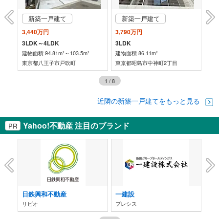
新築一戸建て
新築一戸建て
3,440万円
3,790万円
3,
3LDK＋WIC＋SIC＋パントリー
3LDK～4LDK
3LDK
3L
建物面積 94.81m²～103.5m²
建物面積 86.11m²
建物面
東京都八王子市戸吹町
東京都昭島市中神町2丁目
東
1
/
8
近隣の新築一戸建てをもっと見る
Yahoo!不動産 注目のブランド
PR
日鉄興和不動産
一建設
阪
リビオ
プレシス
ジ