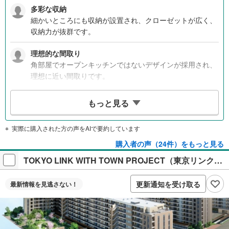
多彩な収納
細かいところにも収納が設置され、クローゼットが広く、
収納力が抜群です。
理想的な間取り
角部屋でオープンキッチンではないデザインが採用され、
理想に近い間取りです。
利便性の高い立地
もっと見る
始発駅まで徒歩4分という便利な立地で、周辺には生活に
必要な店舗が揃っています。
実際に購入された方の声をAIで要約しています
経済的な価格設定
購入者の声（24件）をもっと見る
広さや価格の面で他物件よりもお得で、ローンも無理のな
TOKYO LINK WITH TOWN PROJECT（東京リンクウィズタウンプロジェクト）
い範囲で組めるのが魅力です。
更新通知を受け取る
最新情報を
見逃さない！