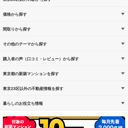
価格から探す
青梅線
青梅線すべての駅
4,000万円以下（12）
（1）
5,000万円以下（21）
間取りから探す
立川
6,000万円以下（31）
1LDK（16）
（1）
7,000万円以下（36）
2LDK（44）
その他のテーマから探す
8,000万円以下（41）
3LDK（55）
新発表・建設予定
西武池袋線
1億円以上（13）
4LDK以上（18）
購入者の声（口コミ・レビュー）から探す
西武池袋線すべての駅
（1）
駅近・駅徒歩5分以内
東京都の新築マンションを探す
東京23区
清瀬
千代田区
中央区
（1）
タワーマンション・高層マンション
路線・駅から探す
地域から探す
東京23区以外の不動産情報を探す
港区
新宿区
西武新宿線
ハイグレード・高級マンション
通勤時間から探す
不動産・住宅
予算から探す
賃貸住宅
暮らしのお役立ち情報
西武新宿線すべての駅
文京区
（1）
渋谷区
即入居可能
不動産会社から探す
新築マンション
マンションカタログ
地図から探す
中古マンション
教えて！住まいの先生