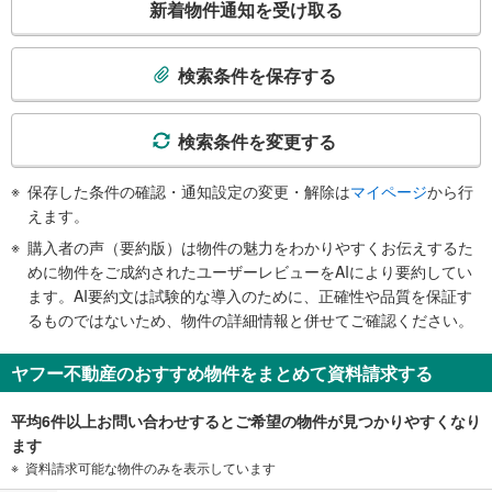
新着物件通知を受け取る
の
検
索
検索条件を保存する
条
件
で
検索条件を変更する
通
知
保存した条件の確認・通知設定の変更・解除は
マイページ
から行
を
えます。
受
購入者の声（要約版）は物件の魅力をわかりやすくお伝えするた
け
めに物件をご成約されたユーザーレビューをAIにより要約してい
取
ます。AI要約文は試験的な導入のために、正確性や品質を保証す
る
るものではないため、物件の詳細情報と併せてご確認ください。
・
条
ヤフー不動産のおすすめ物件をまとめて資料請求する
件
を
平均6件以上お問い合わせするとご希望の物件が見つかりやすくなり
マ
ます
イ
資料請求可能な物件のみを表示しています
ペ