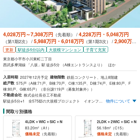
4,028万円～7,308万円
4,228万円・5,048万円
（先着順） /
5,988万円・6,018万円
2,900万円
（第1期2次） /
（第1期3次） /
台予定～7,000万円台予定
（第1期4次）
更新
駅徒歩5分以内
大規模マンション
子育て充実
東京都小平市小川東町二丁目
西武多摩湖線 「八坂」駅 徒歩5分 （A棟エントランスより） ほか
入居時期
建物階数
2027年12月予定
鉄筋コンクリート、地上8階建
総戸数
575戸（A棟:71戸、B棟:70戸、C棟:135戸、D棟:74戸、E棟:80戸、F
棟:80戸、G棟:65戸）（非分譲119戸（募集対象外））
不動産会社
株式会社長谷工不動産
物件について
駅徒歩5分※1 全575邸の大規模プロジェクト イオンフードスタイル小平店近接 2つの商業がすぐ近く 西武新宿線「高田馬場」駅へ直通30分（26分）※3 JR中央線「国分寺」駅へ10分（9分）※2 ※1:西武多摩湖線「八坂」駅まで徒歩5分（約350m） ※2:西武多摩湖線「萩山」駅からJR中央線「国分寺」駅へ通勤時10分（日中時9分）:西武多摩湖線利用で9分（8分）、JR中央線「国分寺」駅へ徒歩1分 ※3:西武新宿線「久米川」駅から「高田馬場」駅へ通勤時30分（日中時26分）:西武新宿線急行利用 ※掲載の交通所要時間は通勤時を記載しており、（ ）内は日中平常時の所要時間です。乗り換え・待ち時間も含まれています。また、時間帯により異なります。 ※ジョルダン・東京時刻表（交通新聞社）2025年4月調べ
間取り別価格
4LDK＋WIC＋SIC＋N
2LDK＋2WIC＋SIC＋N
83.20m²（A1）
56.18m²（C15）
価格未定
（先着順）
価格未定
（先着順）