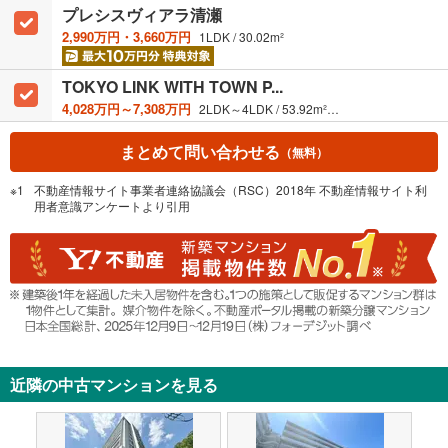
ー
プレシスヴィアラ清瀬
ジ
2,990万円・3,660万円
1LDK / 30.02m²
に
保
TOKYO LINK WITH TOWN P...
存
4,028万円～7,308万円
2LDK～4LDK / 53.92m²～83.20m²
す
る
まとめて問い合わせる
（無料）
不動産情報サイト事業者連絡協議会（RSC）2018年 不動産情報サイト利
用者意識アンケートより引用
近隣の中古マンションを見る