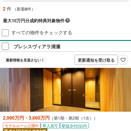
2
件
（新着
0
件）
最大10万円分成約特典対象物件
対象の新築マンションご成約で最大10万円相当のPayPayポイント※もら
すべての物件をチェックする
える！毎月先着2,000名様（成約報告順）ご成約後に契約書アップロード
＋アンケート回答が必要です。
プレシスヴィアラ清瀬
プレゼントの詳細を見る
付与上限等条件あり。出金・譲渡不可。
更新通知を受け取る
最新情報を
見逃さない！
閉じる
2,990万円・3,660万円
（第1期・第2期（1次））
即入居可
駅徒歩5分以内
モデルルーム公開中