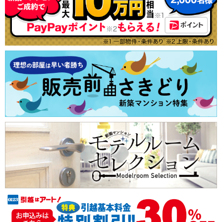
久米川
豊島区
（1）
北区
一人暮らし、DINKS
特集から探す
新築一戸建て
テーマから探す
中古一戸建て
板橋区
西武国分寺線
台東区
広さ100m²以上
ランキングから探す
注文住宅
購入者の声から探す
土地
西武国分寺線すべての駅
（1）
墨田区
江東区
大規模マンション
売却査定
小川
（1）
荒川区
足立区
エコマンション
西武多摩湖線
葛飾区
江戸川区
南向きのマンション
西武多摩湖線すべての駅
（1）
中野区
杉並区
小さい子供がいても安心
萩山
八坂
（1）
（1）
練馬区
品川区
子育てにやさしい環境
目黒区
大田区
ショッピングセンター至近
世田谷区
ペット可