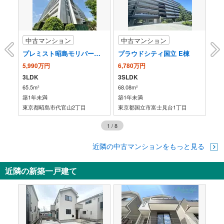
中古マンション
中古マンション
中
プレミスト昭島モリパークグラン
プラウドシティ国立 E棟
5,990万円
6,780万円
1億
3LDK
3SLDK
3L
65.5m²
68.08m²
81.
築1年未満
築1年未満
築1
目
東京都昭島市代官山2丁目
東京都国立市富士見台1丁目
東
1
/
8
近隣の中古マンションをもっと見る
近隣の新築一戸建て