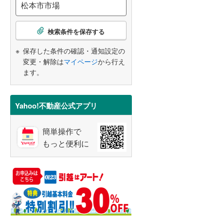
こ
検索条件を保存する
の
検
保存した条件の確認・通知設定の
索
変更・解除は
マイページ
から行え
条
ます。
件
で
通
Yahoo!不動産公式アプリ
知
を
簡単操作で
受
もっと便利に
け
取
る
・
条
件
を