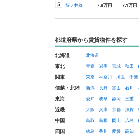
5
篠ノ井線
7.8万円
7.1万円
都道府県から賃貸物件を探す
北海道
北海道
東北
青森
岩手
宮城
秋田
関東
東京
神奈川
埼玉
千葉
信越・北陸
新潟
長野
富山
石川
東海
愛知
岐阜
静岡
三重
近畿
大阪
兵庫
京都
滋賀
中国
鳥取
島根
岡山
広島
四国
徳島
香川
愛媛
高知