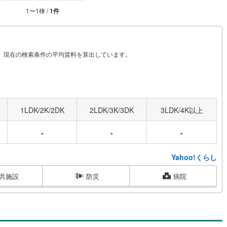
1
〜
1
棟 /
1
件
から、現在の検索条件の平均賃料を算出しています。
1LDK/2K/2DK
2LDK/3K/3DK
3LDK/4K以上
-
-
-
Yahoo!くらし
共施設
防災
病院