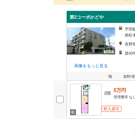
第2コーポかどや
平田駅
南松本
長野
築33
画像をもっと見る
階
賃料/
5万円
2階
管理費等
な
即入居可