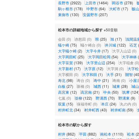
長野市
(2922)
上田市
(1464)
岡谷市
(278)
駒ヶ根市
(178)
中野市
(64)
大町市
(17)
飯
東御市
(130)
安曇野市
(207)
松本市の詳細地域から探す
※50音順
会田
(0)
赤怒田
(0)
県
(25)
旭
(17)
浅間温
蟻ケ崎
(75)
蟻ケ崎台
(0)
井川城
(122)
石芝
大字蟻ケ崎
(2)
大字今井
(17)
大字入山辺
(0)
大字岡田町
(25)
大字岡田松岡
(54)
大字神林
大字笹賀
(139)
大字里山辺
(254)
大字稲倉
(0
大字新村
(17)
大字原
(12)
大字洞
(0)
大字松
大字横田
(0)
大字和田
(1)
大手
(31)
開智
(40
寿北
(98)
寿台
(0)
寿中
(21)
寿南
(0)
小屋
白板
(27)
新橋
(0)
城西
(11)
城東
(28)
城山
高宮東
(12)
高宮南
(21)
中央
(50)
筑摩
(124
七嵐
(0)
並柳
(122)
野溝西
(70)
野溝東
(9)
双葉
(15)
保福寺町
(0)
本庄
(24)
丸の内
(0)
村井町北
(34)
村井町西
(43)
村井町南
(59)
松本市の駅から探す
村井
(862)
平田
(882)
南松本
(1110)
松本
(