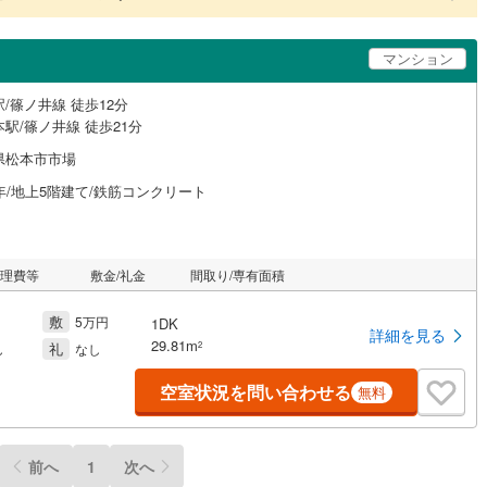
マンション
/篠ノ井線 徒歩12分
駅/篠ノ井線 徒歩21分
県松本市市場
年/地上5階建て/鉄筋コンクリート
管理費等
敷金/礼金
間取り/専有面積
敷
5万円
1DK
詳細を見る
29.81m
礼
2
し
なし
空室状況を問い合わせる
無料
前へ
1
次へ