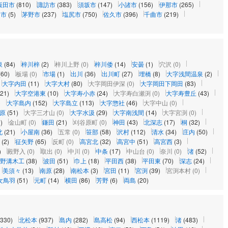
飯田市
(810)
諏訪市
(383)
須坂市
(147)
小諸市
(156)
伊那市
(265)
山市
(5)
茅野市
(237)
塩尻市
(750)
佐久市
(396)
千曲市
(219)
泉
(84)
梓川梓
(2)
梓川上野
(0)
梓川倭
(14)
安曇
(1)
穴沢
(0)
(60)
板場
(0)
市場
(1)
出川
(36)
出川町
(27)
埋橋
(8)
大字浅間温泉
(2)
大字内田
(11)
大字大村
(80)
大字岡田伊深
(0)
大字岡田下岡田
(83)
(21)
大字空港東
(10)
大字寿小赤
(24)
大字寿白瀬渕
(0)
大字寿豊丘
(43)
)
大字島内
(152)
大字島立
(113)
大字惣社
(46)
大字中山
(0)
原
(51)
大字三才山
(0)
大字水汲
(29)
大字南浅間
(14)
大字宮渕
(0)
)
金山町
(0)
鎌田
(21)
刈谷原町
(0)
神田
(43)
北深志
(17)
桐
(32)
北
(21)
小屋南
(36)
五常
(0)
笹部
(58)
沢村
(112)
清水
(34)
庄内
(50)
(2)
征矢野
(65)
反町
(0)
高宮北
(32)
高宮中
(51)
高宮西
(3)
)
殿野入
(0)
取出
(0)
中川
(0)
中条
(17)
中山台
(0)
奈川
(0)
渚
(52)
野溝木工
(38)
波田
(51)
巾上
(18)
平田西
(38)
平田東
(70)
深志
(24)
美須々
(13)
南原
(28)
南松本
(3)
宮田
(11)
宮渕
(39)
宮渕本村
(0)
女鳥羽
(51)
元町
(14)
横田
(86)
芳野
(6)
両島
(20)
2330)
北松本
(937)
島内
(282)
島高松
(94)
西松本
(1119)
渚
(483)