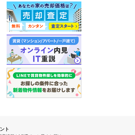
マ
イ
ペ
ー
ジ
に
保
存
す
る
ウント