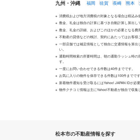
九州・沖縄
福岡
佐賀
長崎
熊本
消費税および地方消費税の対象となる場合は税込み
敷金、礼金は独自の計算に基づき自動計算し算出し
敷金、礼金の詳細、およびこのほかの必要となる費
不動産の貸借などの検討、契約にあたってはお客様
一部店舗では補足情報として独自に交通情報を算出
い。
通勤時間検索の所要時間は、朝の通勤ラッシュ時の
す。
一度にお問い合わせできる件数は40件までです。
お気に入りの物件を保存できる件数は100件までで
新着物件通知を受け取るにはYahoo! JAPAN IDが
物件クチコミ情報は主にYahoo!不動産が独自で収集
松本市の不動産情報を探す