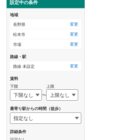
設定中の条件
地域
変更
長野県
変更
松本市
変更
市場
路線・駅
変更
路線 未設定
賃料
下限
上限
〜
最寄り駅からの時間（徒歩）
詳細条件
設定なし