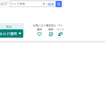
ヘルプ
一松旬
検索
お気に入り
最近見た
マイ
知る
物件
物件
ページ
タログ/質問