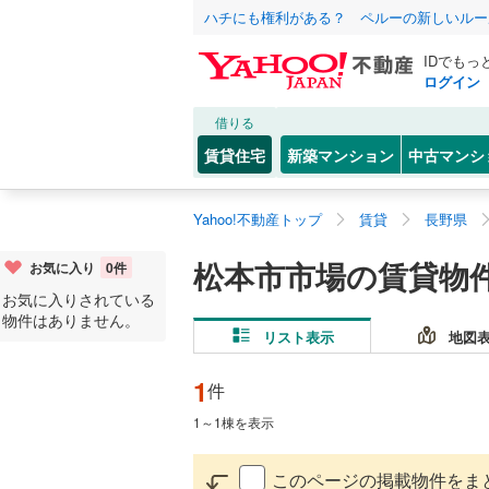
ハチにも権利がある？ ペルーの新しいルー
IDでもっ
ログイン
借りる
賃貸住宅
新築マンション
中古マンシ
Yahoo!不動産トップ
賃貸
長野県
松本市市場の賃貸物
お気に入り
0
件
お気に入りされている
物件はありません。
リスト表示
地図
1
件
1
～
1
棟を表示
このページの掲載物件をま