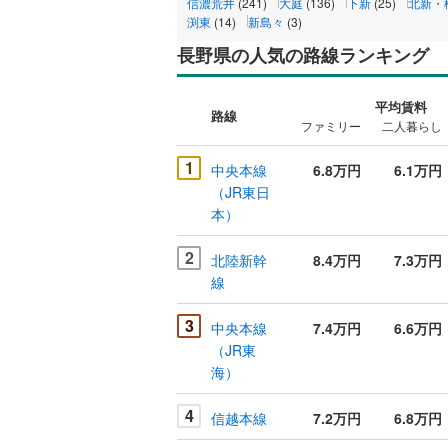
信濃荒井
(241)
大庭
(136)
下新
(25)
北新・
渕東
(14)
新島々
(3)
長野県の人気の路線ランキング
平均賃料
路線
ファミリー
二人暮らし
1
中央本線
6.8万円
6.1万円
（JR東日
本）
2
北陸新幹
8.4万円
7.3万円
線
3
中央本線
7.4万円
6.6万円
（JR東
海）
4
信越本線
7.2万円
6.8万円