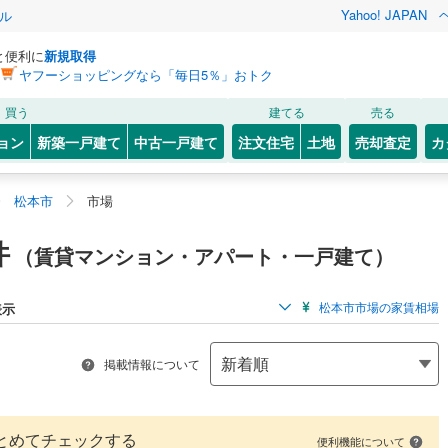
Yahoo! JAPAN
ル
と便利に
新規取得
ヤフーショッピングなら「毎日5％」おトク
買う
建てる
売る
ョン
新築一戸建て
中古一戸建て
注文住宅
土地
売却査定
カ
松本市
市場
件
（賃貸マンション・アパート・一戸建て）
松本市市場の家賃相場
表示
掲載情報について
とめてチェックする
便利機能について