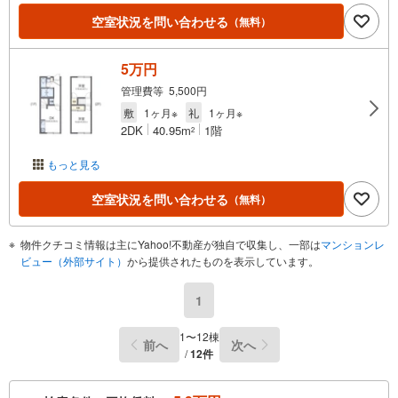
空室状況を問い合わせる
（無料）
5万円
管理費等 5,500円
敷
1ヶ月※
礼
1ヶ月※
2DK
40.95m
1階
2
もっと見る
空室状況を問い合わせる
（無料）
物件クチコミ情報は主にYahoo!不動産が独自で収集し、一部は
マンションレ
ビュー（外部サイト）
から提供されたものを表示しています。
1
1〜12棟
前へ
次へ
/
12件