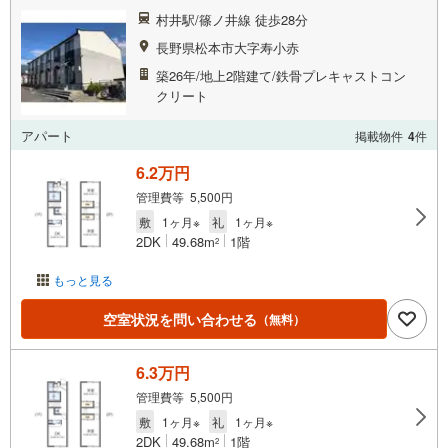
村井駅/篠ノ井線 徒歩28分
長野県松本市大字寿小赤
築26年/地上2階建て/鉄骨プレキャストコン
クリート
アパート
掲載物件
4
件
6.2万円
管理費等 5,500円
敷
1ヶ月※
礼
1ヶ月※
2DK
49.68m
1階
2
もっと見る
空室状況を問い合わせる
（無料）
6.3万円
管理費等 5,500円
敷
1ヶ月※
礼
1ヶ月※
2DK
49.68m
1階
2