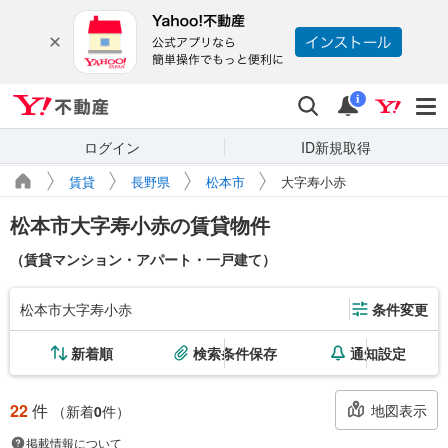
Yahoo!不動産
検索
通知
i
ログイン
ID新規取得
賃貸
長野県
松本市
大字寿小赤
松本市大字寿小赤の賃貸物件
（賃貸マンション・アパート・一戸建て）
松本市大字寿小赤
条件変更
新着順
検索条件保存
通知設定
22
件
地図表示
（新着
0
件）
掲載情報について