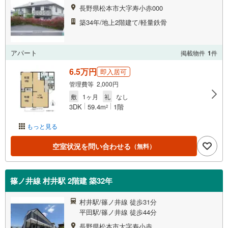
長野県松本市大字寿小赤000
築34年/地上2階建て/軽量鉄骨
アパート
掲載物件
1
件
6.5万円
即入居可
管理費等 2,000円
敷
1ヶ月
礼
なし
3DK
59.4m
1階
2
もっと見る
空室状況を問い合わせる
（無料）
篠ノ井線 村井駅 2階建 築32年
村井駅/篠ノ井線 徒歩31分
平田駅/篠ノ井線 徒歩44分
長野県松本市大字寿小赤