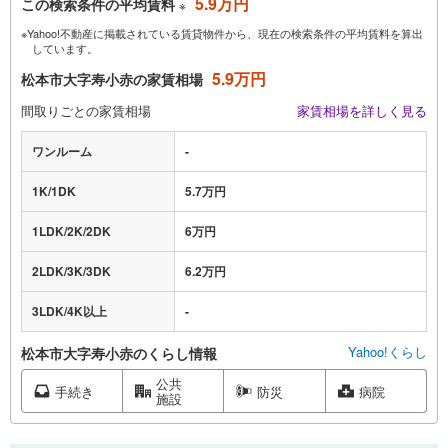
5.9万円
この検索条件の平均賃料
※
※Yahoo!不動産に掲載されている賃貸物件から、現在の検索条件の平均賃料を算出
しています。
5.9万円
松本市大字寿小赤の家賃相場
間取りごとの家賃相場
家賃相場を詳しく見る
ワンルーム
-
1K/1DK
5.7万円
1LDK/2K/2DK
6万円
2LDK/3K/3DK
6.2万円
3LDK/4K以上
-
Yahoo!くらし
松本市大字寿小赤のくらし情報
公共
手続き
防災
病院
施設