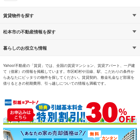
賃貸物件を探す
路線・駅から探す
地域から探す
松本市の不動産情報を探す
通勤時間から探す
不動産・住宅
家賃相場から探す
賃貸住宅
暮らしのお役立ち情報
不動産会社から探す
新築マンション
マンションカタログ
希望の条件から探す
中古マンション
教えて！住まいの先生
Yahoo!不動産の「賃貸」では、全国の賃貸マンション、賃貸アパート、一戸建
て（借家）の情報を掲載しています。市区町村や沿線、駅、こだわりの条件か
らあなたにピッタリの物件を探してください。賃貸契約、敷金礼金など部屋を
テーマから探す
新築一戸建て
ランキングから探す
中古一戸建て
借りるときの初期費用、引っ越しについての情報も満載です。
注文住宅
土地
売却査定