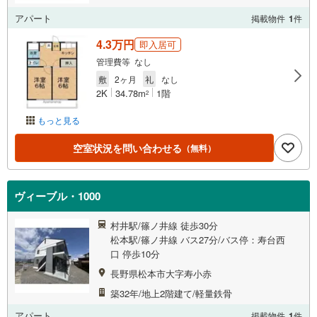
アパート
掲載物件
1
件
4.3万円
即入居可
管理費等 なし
敷
2ヶ月
礼
なし
2K
34.78m
1階
2
もっと見る
空室状況を問い合わせる
（無料）
ヴィーブル・1000
村井駅/篠ノ井線 徒歩30分
松本駅/篠ノ井線 バス27分/バス停：寿台西
口 停歩10分
長野県松本市大字寿小赤
築32年/地上2階建て/軽量鉄骨
アパート
掲載物件
1
件