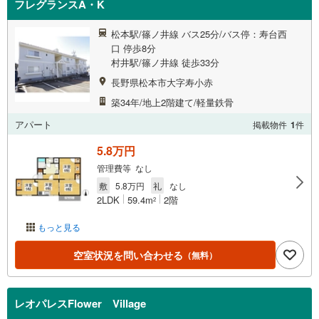
フレグランスA・K
松本駅/篠ノ井線 バス25分/バス停：寿台西
口 停歩8分
村井駅/篠ノ井線 徒歩33分
長野県松本市大字寿小赤
築34年/地上2階建て/軽量鉄骨
アパート
掲載物件
1
件
5.8万円
管理費等 なし
敷
5.8万円
礼
なし
2LDK
59.4m
2階
2
もっと見る
空室状況を問い合わせる
（無料）
レオパレスFlower Village