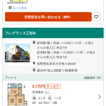
もっと見る
空室状況を問い合わせる
（無料）
フレグランス三杉A
村井駅/篠ノ井線 バス8分/バス停：小池さ
さらの里入口 停歩7分
松本駅/篠ノ井線 バス29分/バス停：小池さ
さらの里入口 停歩7分
長野県松本市大字寿小赤000
築34年/地上2階建て/軽量鉄骨
アパート
掲載物件
1
件
5.7万円
即入居可
管理費等 なし
敷
2ヶ月
礼
1ヶ月
2K
42.72m
1階
2