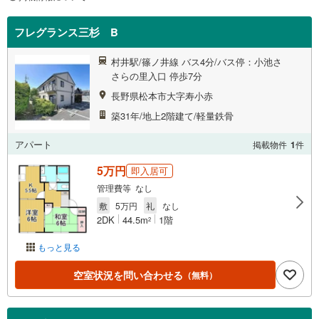
フレグランス三杉 B
村井駅/篠ノ井線 バス4分/バス停：小池さ
さらの里入口 停歩7分
長野県松本市大字寿小赤
築31年/地上2階建て/軽量鉄骨
アパート
掲載物件
1
件
5万円
即入居可
管理費等 なし
敷
5万円
礼
なし
2DK
44.5m
1階
2
もっと見る
空室状況を問い合わせる
（無料）