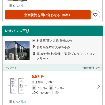
もっと見る
空室状況を問い合わせる
（無料）
レオパレス三杉
村井駅/篠ノ井線 徒歩29分
長野県松本市大字寿小赤
築26年/地上2階建て/鉄骨プレキャストコン
クリート
アパート
掲載物件
2
件
5.5万円
管理費等 5,500円
敷
1ヶ月※
礼
1ヶ月※
2DK
40.95m
1階
2
もっと見る