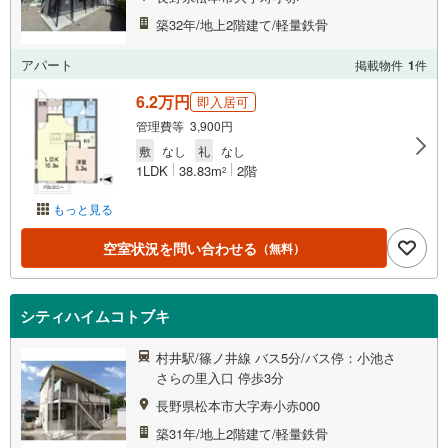
築32年/地上2階建て/軽量鉄骨
アパート
掲載物件
1
件
6.2万円
即入居可
管理費等 3,900円
敷
なし
礼
なし
1LDK
38.83m
2階
2
もっと見る
空室状況を問い合わせる
（無料）
シティハイムコトブキ
村井駅/篠ノ井線 バス5分/バス停：小池さ
さらの里入口 停歩3分
長野県松本市大字寿小赤000
築31年/地上2階建て/軽量鉄骨