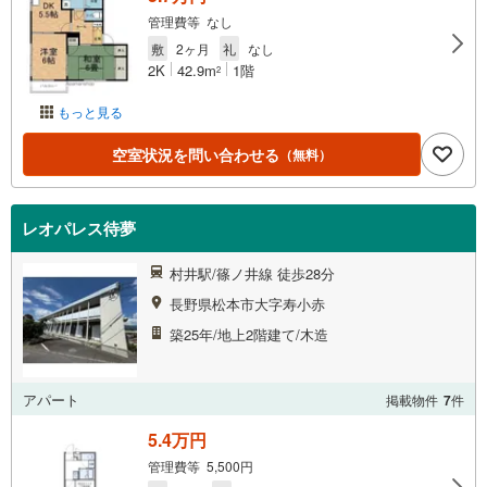
管理費等 なし
敷
2ヶ月
礼
なし
2K
42.9m
1階
2
もっと見る
空室状況を問い合わせる
（無料）
レオパレス待夢
村井駅/篠ノ井線 徒歩28分
長野県松本市大字寿小赤
築25年/地上2階建て/木造
アパート
掲載物件
7
件
5.4万円
管理費等 5,500円