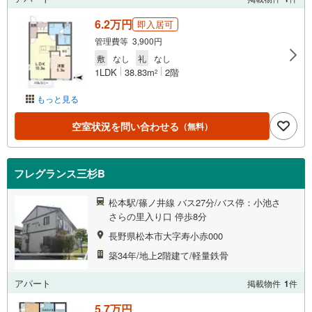
6.2万円
即入居可
管理費等 3,900円
敷
なし
礼
なし
1LDK
38.83m
2階
2
もっと見る
空室状況を問い合わせる
（無料）
フレグランス三杉B
松本駅/篠ノ井線 バス27分/バス停：小池さ
さらの里入り口 停歩8分
長野県松本市大字寿小赤000
築34年/地上2階建て/軽量鉄骨
アパート
掲載物件
1
件
5.7万円