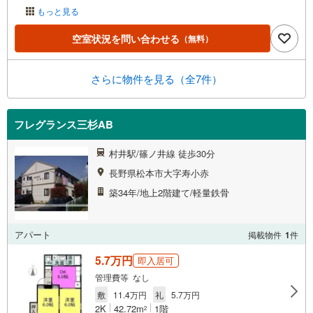
もっと見る
空室状況を問い合わせる
（無料）
さらに物件を見る（全7件）
フレグランス三杉AB
村井駅/篠ノ井線 徒歩30分
長野県松本市大字寿小赤
築34年/地上2階建て/軽量鉄骨
アパート
掲載物件
1
件
5.7万円
即入居可
管理費等 なし
敷
11.4万円
礼
5.7万円
2K
42.72m
1階
2