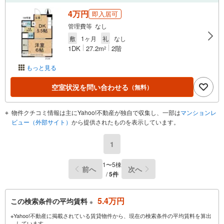
4万円
即入居可
管理費等 なし
敷
1ヶ月
礼
なし
1DK
27.2m
2階
2
もっと見る
空室状況を問い合わせる
（無料）
物件クチコミ情報は主にYahoo!不動産が独自で収集し、一部は
マンションレ
ビュー（外部サイト）
から提供されたものを表示しています。
1
1〜5棟
前へ
次へ
/
5件
5.4万円
この検索条件の平均賃料
※
※Yahoo!不動産に掲載されている賃貸物件から、現在の検索条件の平均賃料を算出
しています。