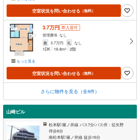
空室状況を問い合わせる
（無料）
3.7万円
即入居可
管理費等 なし
敷
3.7万円
礼
なし
1DK
19.8m
2階
2
もっと見る
空室状況を問い合わせる
（無料）
さらに物件を見る（全4件）
山崎ビル
松本駅/篠ノ井線 バス7分/バス停：征矢野
停歩6分
南松本駅/篠ノ井線 徒歩16分