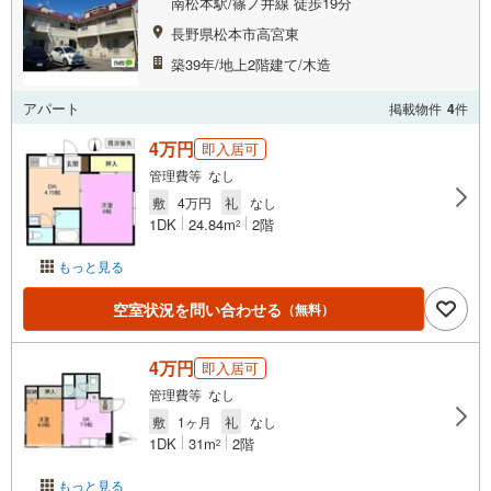
南松本駅/篠ノ井線 徒歩19分
長野県松本市高宮東
築39年/地上2階建て/木造
アパート
掲載物件
4
件
4万円
即入居可
管理費等 なし
敷
4万円
礼
なし
1DK
24.84m
2階
2
もっと見る
空室状況を問い合わせる
（無料）
4万円
即入居可
管理費等 なし
敷
1ヶ月
礼
なし
1DK
31m
2階
2
もっと見る