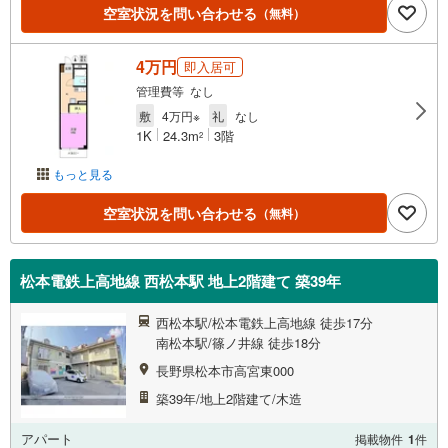
空室状況を問い合わせる
（無料）
4万円
即入居可
管理費等 なし
敷
4万円※
礼
なし
1K
24.3m
3階
2
もっと見る
空室状況を問い合わせる
（無料）
松本電鉄上高地線 西松本駅 地上2階建て 築39年
西松本駅/松本電鉄上高地線 徒歩17分
南松本駅/篠ノ井線 徒歩18分
長野県松本市高宮東000
築39年/地上2階建て/木造
アパート
掲載物件
1
件