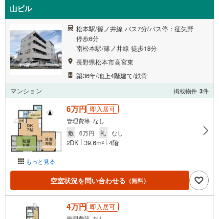
山ビル
松本駅/篠ノ井線 バス7分/バス停：征矢野
停歩6分
南松本駅/篠ノ井線 徒歩18分
長野県松本市高宮東
築36年/地上4階建て/鉄骨
マンション
掲載物件
3
件
6万円
即入居可
管理費等 なし
敷
6万円
礼
なし
2DK
39.6m
4階
2
もっと見る
空室状況を問い合わせる
（無料）
4万円
即入居可
管理費等 なし