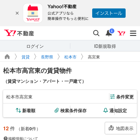
Yahoo!不動産
検索
通知
i
ログイン
ID新規取得
賃貸
長野県
松本市
高宮東
松本市高宮東の賃貸物件
（賃貸マンション・アパート・一戸建て）
松本市高宮東
条件変更
新着順
検索条件保存
通知設定
12
件
地図表示
（新着
0
件）
掲載情報について