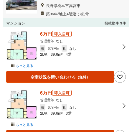
長野県松本市高宮東
築36年/地上4階建て/鉄骨
マンション
掲載物件
3
件
6万円
即入居可
管理費等 なし
敷
6万円※
礼
なし
2DK
39.6m
4階
2
もっと見る
空室状況を問い合わせる
（無料）
6万円
即入居可
管理費等 なし
敷
6万円※
礼
なし
2DK
39.6m
3階
2
もっと見る