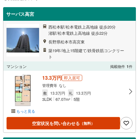
サーパス高宮
西松本駅/松本電鉄上高地線 徒歩20分
渚駅/松本電鉄上高地線 徒歩22分
長野県松本市高宮東
築19年/地上15階建て/鉄骨鉄筋コンクリー
ト
マンション
掲載物件
1
件
13.3万円
即入居可
管理費等 なし
敷
13.3万円
礼
13.3万円
3LDK
67.07m
5階
2
もっと見る
空室状況を問い合わせる
（無料）