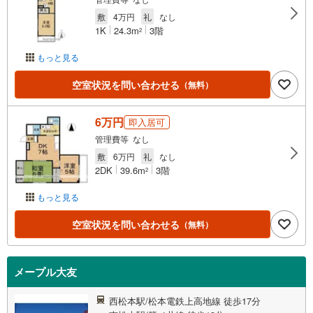
敷
4万円
礼
なし
1K
24.3m
3階
2
もっと見る
空室状況を問い合わせる
（無料）
6万円
即入居可
管理費等 なし
敷
6万円
礼
なし
2DK
39.6m
3階
2
もっと見る
空室状況を問い合わせる
（無料）
メープル大友
西松本駅/松本電鉄上高地線 徒歩17分