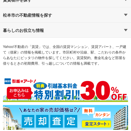
路線・駅から探す
地域から探す
松本市の不動産情報を探す
通勤時間から探す
不動産・住宅
家賃相場から探す
賃貸住宅
暮らしのお役立ち情報
不動産会社から探す
新築マンション
マンションカタログ
希望の条件から探す
中古マンション
教えて！住まいの先生
Yahoo!不動産の「賃貸」では、全国の賃貸マンション、賃貸アパート、一戸建
て（借家）の情報を掲載しています。市区町村や沿線、駅、こだわりの条件か
らあなたにピッタリの物件を探してください。賃貸契約、敷金礼金など部屋を
テーマから探す
新築一戸建て
ランキングから探す
中古一戸建て
借りるときの初期費用、引っ越しについての情報も満載です。
注文住宅
土地
売却査定