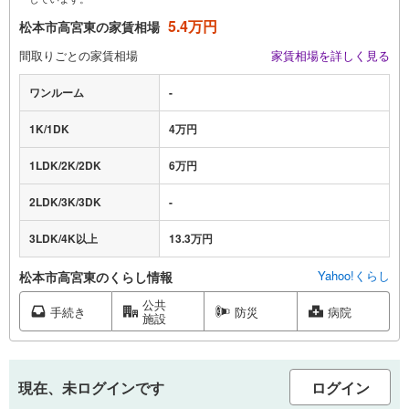
5.4万円
松本市高宮東の家賃相場
間取りごとの家賃相場
家賃相場を詳しく見る
ワンルーム
-
1K/1DK
4万円
1LDK/2K/2DK
6万円
2LDK/3K/3DK
-
3LDK/4K以上
13.3万円
Yahoo!くらし
松本市高宮東のくらし情報
公共
手続き
防災
病院
施設
現在、未ログインです
ログイン