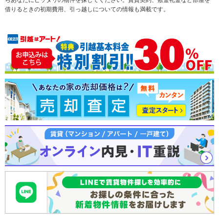
テーマから探す
新築一戸建て
ランキングから探す
中古一戸建て
借りるときの初期費用、引っ越しについての情報も満載です。
注文住宅
土地
売却査定