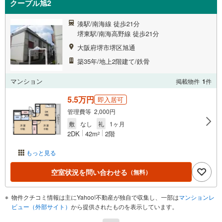
クープル旭2
湊駅/南海線 徒歩21分
堺東駅/南海高野線 徒歩21分
大阪府堺市堺区旭通
築35年/地上2階建て/鉄骨
マンション
掲載物件
1
件
5.5万円
即入居可
管理費等 2,000円
敷
なし
礼
1ヶ月
2DK
42m
2階
2
もっと見る
空室状況を問い合わせる
（無料）
物件クチコミ情報は主にYahoo!不動産が独自で収集し、一部は
マンションレ
ビュー（外部サイト）
から提供されたものを表示しています。