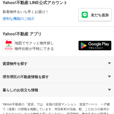
Yahoo!不動産 LINE公式アカウント
新着物件をいち早くお届け！
友だち追加
便利な機能のご紹介
Yahoo!不動産 アプリ
地図でサクッと物件探し
物件比較が手軽にできる
賃貸物件を探す
路線・駅から探す
地域から探す
堺市堺区の不動産情報を探す
通勤時間から探す
不動産・住宅
家賃相場から探す
賃貸住宅
暮らしのお役立ち情報
不動産会社から探す
新築マンション
マンションカタログ
希望の条件から探す
中古マンション
教えて！住まいの先生
Yahoo!不動産の「賃貸」では、全国の賃貸マンション、賃貸アパート、一戸建
て（借家）の情報を掲載しています。市区町村や沿線、駅、こだわりの条件か
らあなたにピッタリの物件を探してください。賃貸契約、敷金礼金など部屋を