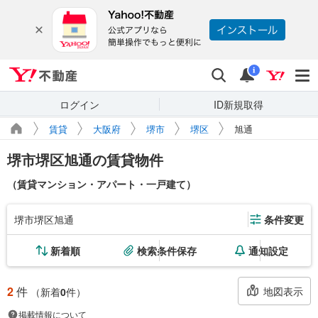
Yahoo!不動産
検索
通知
i
ログイン
ID新規取得
賃貸
大阪府
堺市
堺区
旭通
堺市堺区旭通の賃貸物件
（賃貸マンション・アパート・一戸建て）
堺市堺区旭通
条件変更
新着順
検索条件保存
通知設定
2
件
地図表示
（新着
0
件）
掲載情報について