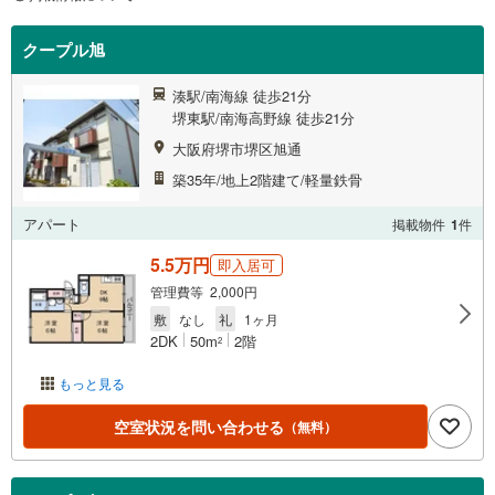
クープル旭
湊駅/南海線 徒歩21分
堺東駅/南海高野線 徒歩21分
大阪府堺市堺区旭通
築35年/地上2階建て/軽量鉄骨
アパート
掲載物件
1
件
5.5万円
即入居可
管理費等 2,000円
敷
なし
礼
1ヶ月
2DK
50m
2階
2
もっと見る
空室状況を問い合わせる
（無料）