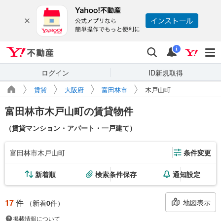
Yahoo!不動産
検索
通知
i
ログイン
ID新規取得
賃貸
大阪府
富田林市
木戸山町
富田林市木戸山町の賃貸物件
（賃貸マンション・アパート・一戸建て）
富田林市木戸山町
条件変更
新着順
検索条件保存
通知設定
17
件
地図表示
（新着
0
件）
掲載情報について