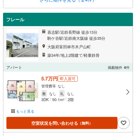
フレール
喜志駅/近鉄長野線 徒歩13分
駒ケ谷駅/近鉄南大阪線 徒歩35分
大阪府富田林市木戸山町
築34年/地上2階建て/軽量鉄骨
アパート
掲載物件
4
件
5.7万円
即入居可
管理費等 なし
敷
なし
礼
なし
3DK
50.1m
2階
2
もっと見る
空室状況を問い合わせる
（無料）