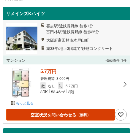
リメインズKハイツ
喜志駅/近鉄長野線 徒歩7分
富田林駅/近鉄長野線 徒歩35分
大阪府富田林市木戸山町
築38年/地上3階建て/鉄筋コンクリート
マンション
掲載物件
1
件
5.7万円
管理費等 3,000円
敷
なし
礼
5.7万円
3DK
53.46m
3階
2
もっと見る
空室状況を問い合わせる
（無料）