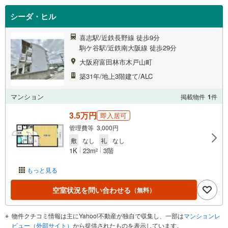
シーダ・ヒル
喜志駅/近鉄長野線 徒歩9分
駒ケ谷駅/近鉄南大阪線 徒歩29分
大阪府富田林市木戸山町
築31年/地上3階建て/ALC
マンション
掲載物件
1
件
3.5万円
即入居可
管理費等 3,000円
敷
なし
礼
なし
1K
23m
3階
2
もっと見る
空室状況を問い合わせる
（無料）
物件クチコミ情報は主にYahoo!不動産が独自で収集し、一部は
マンションレ
ビュー（外部サイト）
から提供されたものを表示しています。