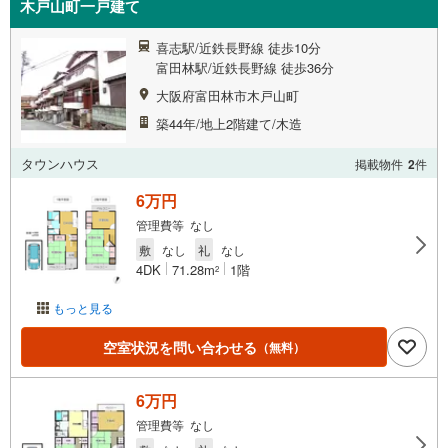
木戸山町一戸建て
喜志駅/近鉄長野線 徒歩10分
富田林駅/近鉄長野線 徒歩36分
大阪府富田林市木戸山町
築44年/地上2階建て/木造
タウンハウス
掲載物件
2
件
6万円
管理費等 なし
敷
なし
礼
なし
4DK
71.28m
1階
2
もっと見る
空室状況を問い合わせる
（無料）
6万円
管理費等 なし