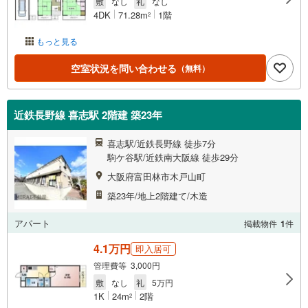
敷
なし
礼
なし
4DK
71.28m
1階
2
もっと見る
空室状況を問い合わせる
（無料）
近鉄長野線 喜志駅 2階建 築23年
喜志駅/近鉄長野線 徒歩7分
駒ケ谷駅/近鉄南大阪線 徒歩29分
大阪府富田林市木戸山町
築23年/地上2階建て/木造
アパート
掲載物件
1
件
4.1万円
即入居可
管理費等 3,000円
敷
なし
礼
5万円
1K
24m
2階
2