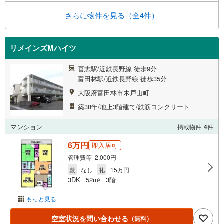
さらに物件を見る（全4件）
リメインズMハイツ
喜志駅/近鉄長野線 徒歩9分
富田林駅/近鉄長野線 徒歩35分
大阪府富田林市木戸山町
築38年/地上3階建て/鉄筋コンクリート
マンション
掲載物件
4
件
6万円
即入居可
管理費等 2,000円
敷
なし
礼
15万円
3DK
52m
3階
2
もっと見る
空室状況を問い合わせる
（無料）