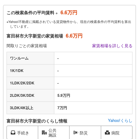
6.6万円
この検索条件の平均賃料
※
※Yahoo!不動産に掲載されている賃貸物件から、現在の検索条件の平均賃料を算出
しています。
6.6万円
富田林市大字新堂の家賃相場
間取りごとの家賃相場
家賃相場を詳しく見る
ワンルーム
-
1K/1DK
-
1LDK/2K/2DK
-
2LDK/3K/3DK
5.9万円
3LDK/4K以上
7万円
Yahoo!くらし
富田林市大字新堂のくらし情報
公共
手続き
防災
病院
施設