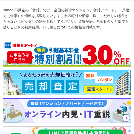
不動産会社から探す
新築マンション
マンションカタログ
希望の条件から探す
中古マンション
教えて！住まいの先生
Yahoo!不動産の「賃貸」では、全国の賃貸マンション、賃貸アパート、一戸建
て（借家）の情報を掲載しています。市区町村や沿線、駅、こだわりの条件か
らあなたにピッタリの物件を探してください。賃貸契約、敷金礼金など部屋を
テーマから探す
新築一戸建て
ランキングから探す
中古一戸建て
借りるときの初期費用、引っ越しについての情報も満載です。
注文住宅
土地
売却査定