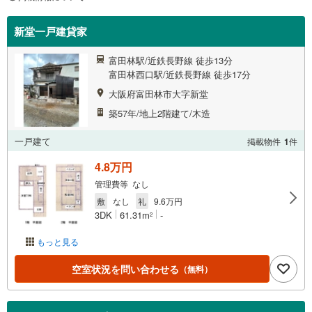
新堂一戸建貸家
富田林駅/近鉄長野線 徒歩13分
富田林西口駅/近鉄長野線 徒歩17分
大阪府富田林市大字新堂
築57年/地上2階建て/木造
一戸建て
掲載物件
1
件
4.8万円
管理費等 なし
敷
なし
礼
9.6万円
3DK
61.31m
-
2
もっと見る
空室状況を問い合わせる
（無料）