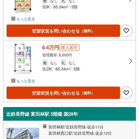
敷
なし
礼
なし
3DK
65.34m
5階
2
もっと見る
空室状況を問い合わせる
（無料）
6.4万円
即入居可
管理費等 6,000円
敷
なし
礼
なし
3LDK
65.34m
5階
2
もっと見る
空室状況を問い合わせる
（無料）
近鉄長野線 富田林駅 5階建 築28年
富田林駅/近鉄長野線 徒歩11分
富田林西口駅/近鉄長野線 徒歩12分