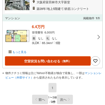
大阪府富田林市大字新堂
築28年/地上5階建て/鉄筋コンクリート
マンション
掲載物件
1
件
6.4万円
管理費等 6,000円
敷
なし
礼
なし
3LDK
65.34m
5階
2
もっと見る
空室状況を問い合わせる
（無料）
物件クチコミ情報は主にYahoo!不動産が独自で収集し、一部は
マンションレ
ビュー（外部サイト）
から提供されたものを表示しています。
1
1〜3棟
前へ
次へ
/
3件