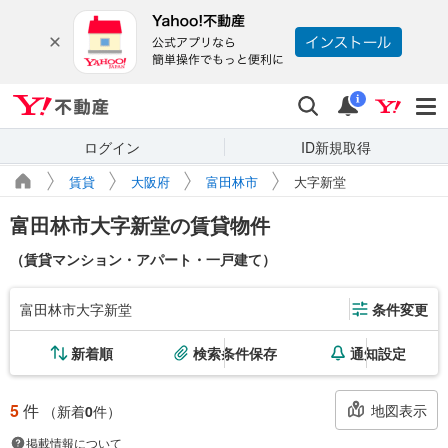
Yahoo!不動産
検索
通知
i
ログイン
ID新規取得
賃貸
大阪府
富田林市
大字新堂
富田林市大字新堂の賃貸物件
（賃貸マンション・アパート・一戸建て）
富田林市大字新堂
条件変更
新着順
検索条件保存
通知設定
5
件
地図表示
（新着
0
件）
掲載情報について