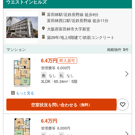
ウエストインヒルズ
富田林駅/近鉄長野線 徒歩9分
富田林西口駅/近鉄長野線 徒歩11分
大阪府富田林市大字新堂
築29年/地上5階建て/鉄筋コンクリート
マンション
掲載物件
3
件
6.4万円
即入居可
管理費等 6,000円
敷
なし
礼
なし
3LDK
65.34m
5階
2
もっと見る
空室状況を問い合わせる
（無料）
6.4万円
管理費等 6,000円