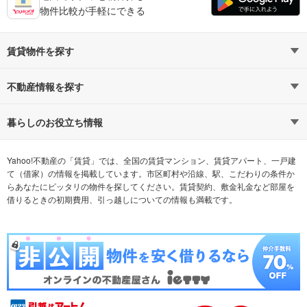
物件比較が手軽にできる
賃貸物件を探す
路線・駅から探す
地域から探す
不動産情報を探す
通勤時間から探す
不動産・住宅
家賃相場から探す
賃貸住宅
暮らしのお役立ち情報
不動産会社から探す
新築マンション
マンションカタログ
希望の条件から探す
中古マンション
教えて！住まいの先生
Yahoo!不動産の「賃貸」では、全国の賃貸マンション、賃貸アパート、一戸建
て（借家）の情報を掲載しています。市区町村や沿線、駅、こだわりの条件か
らあなたにピッタリの物件を探してください。賃貸契約、敷金礼金など部屋を
テーマから探す
新築一戸建て
ランキングから探す
中古一戸建て
借りるときの初期費用、引っ越しについての情報も満載です。
注文住宅
土地
売却査定