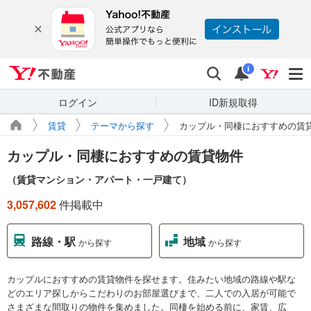
Yahoo!不動産
検索
通知
i
ログイン
ID新規取得
賃貸
テーマから探す
カップル・同棲におすすめの賃
カップル・同棲におすすめの賃貸物件
（賃貸マンション・アパート・一戸建て）
3,057,602
件掲載中
路線・駅
地域
から探す
から探す
カップルにおすすめの賃貸物件を探せます。住みたい地域の路線や駅な
どのエリア探しからこだわりのお部屋選びまで、二人での入居が可能で
さまざまな間取りの物件を集めました。同棲を始める前に、家賃、広