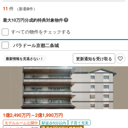
11
件
（新着
0
件）
最大10万円分成約特典対象物件
対象の新築マンションご成約で最大10万円相当のPayPayポイント※もら
すべての物件をチェックする
える！毎月先着2,000名様（成約報告順）ご成約後に契約書アップロード
＋アンケート回答が必要です。
パラドール京都二条城
プレゼントの詳細を見る
付与上限等条件あり。出金・譲渡不可。
更新通知を受け取る
最新情報を
見逃さない！
閉じる
1億2,490万円～2億1,990万円
駅徒歩5分以内
子育て充実
モデルルーム公開中