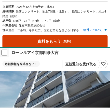
入居時期
2028年12月上旬予定（北邸）
建物階数
鉄筋コンクリート、地上7階建（北邸） 、 鉄筋コンクリート、地上4
階建（南邸）
総戸数
120戸（78戸（北邸）、42戸（南邸））
不動産会社
住友不動産株式会社
物件について
世界遺産「二条城」を身近に。歴史と文化を感じる日常を 川や緑の潤いを感じる「二条公園」が徒歩2分。自然を感じられる住環境 JR嵯峨野線「二条」駅から「京都」駅まで直通8分
資料をもらう
（無料）
ローレルアイ京都四条大宮
更新通知を受け取る
最新情報を
見逃さない！