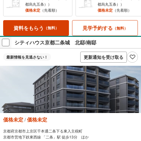
都烏丸五条））
都烏丸五条））
価格未定
（先着順）
価格未定
（先着順）
見学予約する
資料をもらう
（無料）
（無料）
シティハウス京都二条城 北邸/南邸
更新通知を受け取る
最新情報を
見逃さない！
価格未定
価格未定
/
京都府京都市上京区千本通二条下る東入主税町
京都市営地下鉄東西線 「二条」駅 徒歩13分 ほか