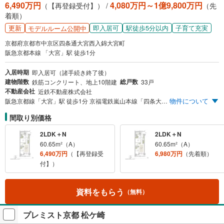
6,490万円
4,080万円～1億9,800万円
（【再登録受付】） /
（先
着順）
更新
即入居可
駅徒歩5分以内
子育て充実
モデルルーム公開中
京都府京都市中京区四条通大宮西入錦大宮町
阪急京都本線 「大宮」駅 徒歩1分
入居時期
即入居可（諸手続き終了後）
建物階数
総戸数
鉄筋コンクリート、地上10階建
33戸
不動産会社
近鉄不動産株式会社
物件について
阪急京都線「大宮」駅 徒歩1分 京福電鉄嵐山本線「四条大宮」駅 徒歩2分 独立性・開放性に優れた全邸角住戸 プライバシー性に配慮 内廊下設計 五山送り火（左大文字・船形）を一望する屋上テラス 10階建・総33邸、全邸角住戸の私邸、誕生。建物内モデルルーム案内中。
間取り別価格
2LDK＋N
2LDK＋N
60.65m²（A）
60.65m²（A）
6,490万円
（【再登録受
6,980万円
（先着順）
付】）
資料をもらう
（無料）
プレミスト京都 松ケ崎