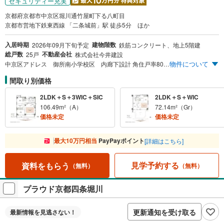
セキュリティー充実
京都府京都市中京区堀川通竹屋町下る八町目
京都市営地下鉄東西線 「二条城前」駅 徒歩5分 ほか
入居時期
建物階数
2026年09月下旬予定
鉄筋コンクリート、地上5階建
総戸数
不動産会社
25戸
株式会社今井建設
物件について
中京区アドレス 御所南小学校区 内廊下設計 角住戸率80％ 45m²台～106m²台 市営地下鉄東西線「二条城前」駅徒歩5分（約370m） 市営地下鉄烏丸線「丸太町」駅徒歩10分（約760m） ※1LDK住戸（45m²台～53m²台）は完売致しました。
間取り別価格
2LDK＋S＋3WIC＋SIC
2LDK＋S＋WIC
106.49m²（A）
72.14m²（Gr）
価格未定
価格未定
最大10万円相当
PayPayポイント
[詳細はこちら]
見学予約する
資料をもらう
（無料）
（無料）
プラウド京都四条堀川
更新通知を受け取る
最新情報を
見逃さない！