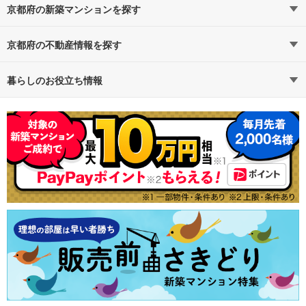
四条
丸太町
（2）
（2）
駅近・駅徒歩5分以内
京都府の新築マンションを探す
政令指定都市
五条
烏丸御池
京都市
（2）
（1）
一人暮らし、DINKS
路線・駅から探す
地域から探す
京都府の不動産情報を探す
松ケ崎
（1）
ハイグレード・高級マンション
通勤時間から探す
不動産・住宅
予算から探す
賃貸住宅
暮らしのお役立ち情報
京都市営地下鉄東西線
タワーマンション・高層マンション
不動産会社から探す
新築マンション
マンションカタログ
地図から探す
中古マンション
教えて！住まいの先生
京都市営地下鉄東西線すべての駅
（5）
即入居可能
特集から探す
新築一戸建て
テーマから探す
中古一戸建て
二条城前
三条京阪
（3）
（1）
エコマンション
ランキングから探す
注文住宅
購入者の声から探す
土地
京都市役所前
（1）
大規模マンション
売却査定
京福電気鉄道嵐山本線
駐車場100％完備
京福電気鉄道嵐山本線すべての駅
（3）
南向きのマンション