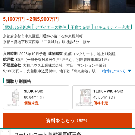
5,160万円～2億5,900万円
駅徒歩5分以内
デザイナーズ物件
子育て充実
セキュリティー充実
京都府京都市中京区堀川通姉小路下る姉東堀川町
京都市営地下鉄東西線 「二条城前」駅 徒歩5分 ほか
入居時期
建物階数
2026年10月予定
鉄筋コンクリート、地上11階建
総戸数
85戸（一般分譲対象外住戸4戸含む、別途管理事務室1戸）
不動産会社
大和ハウス工業株式会社 本店 マンション事業部
物件について
5,160万円～、先着順申込受付中。地下鉄「烏丸御池」駅 徒歩10分。地下鉄烏丸線・東西線 利用可能。京都駅まで3駅6分。1LDK～100m²超の3LDKなど多数の間取りを販売いたします。
間取り別価格
3LDK＋SIC
1LDK＋WIC＋SIC
80.84m²（I）
43.05m²（D）
価格未定
価格未定
資料をもらう
（無料）
ローレルコート京都河原町三条