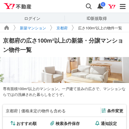
Yahoo!不動産
検索
通知
i
ログイン
ID新規取得
新築マンション
京都府
広さ100m²以上の物件一覧
京都府の広さ100m²以上の新築・分譲マンショ
ン物件一覧
専有面積100m²以上のマンション。一戸建て並みの広さで、マンションな
らではの洗練された暮らしをどうぞ。
京都府 | 価格未定の物件も含める
条件変更
おすすめ順
検索条件保存
通知設定