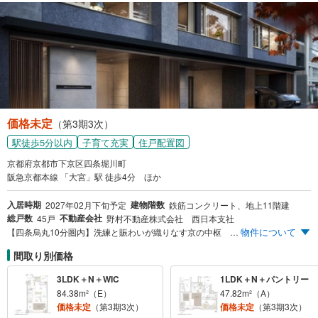
価格未定
（第3期3次）
駅徒歩5分以内
子育て充実
住戸配置図
京都府京都市下京区四条堀川町
阪急京都本線 「大宮」駅 徒歩4分 ほか
入居時期
建物階数
2027年02月下旬予定
鉄筋コンクリート、地上11階建
総戸数
不動産会社
45戸
野村不動産株式会社 西日本支社
物件について
【四条烏丸10分圏内】洗練と賑わいが織りなす京の中枢 【阪急線駅近の利便性】通勤特急停車駅「大宮」駅徒歩4分 特急停車駅「烏丸」駅徒歩9分 【47m²台～113m²台】収納力に特化した多彩なプラン
間取り別価格
3LDK＋N＋WIC
1LDK＋N＋パントリー
84.38m²（E）
47.82m²（A）
価格未定
（第3期3次）
価格未定
（第3期3次）