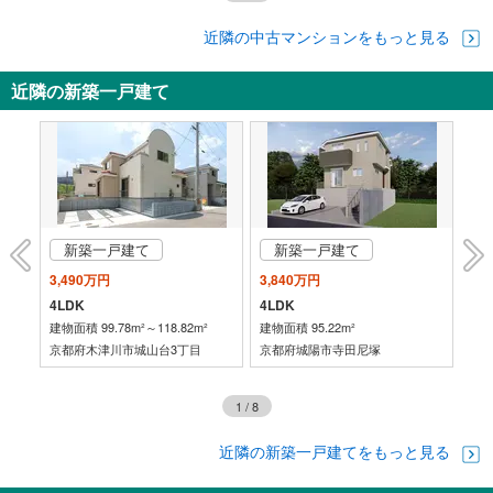
近隣の中古マンションをもっと見る
近隣の新築一戸建て
新築一戸建て
新築一戸建て
3,490万円
3,840万円
3,
4LDK
4LDK
2L
建物面積 99.78m²～118.82m²
建物面積 95.22m²
建物
尾
京都府木津川市城山台3丁目
京都府城陽市寺田尼塚
京
町
1
/
8
近隣の新築一戸建てをもっと見る