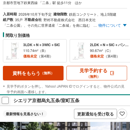
京都市営地下鉄東西線 「二条」駅 徒歩11分 ほか
入居時期
建物階数
2026年10月下旬予定
鉄筋コンクリート、地上5階建
総戸数
不動産会社
35戸
野村不動産株式会社 西日本支社
物件について
「二条公園」、その先に世界遺産「二条城」を南に臨む 水盤や飛び石、中庭など、京都の四季を感じられる共用部 三方角地のゆとりある敷地に建つ低層レジデンス
間取り別価格
3LDK＋N＋3WIC＋SIC
2LDK＋N＋SIC＋パントリー
110.74m²（B）
90.67m²（C）
価格未定
（第4期）
価格未定
（第4期）
見学予約する
資料をもらう
（無料）
（無料）
見学予約ボタンを押し、Yahoo! JAPAN IDでログインすると、物件公式の見
学予約画面へ遷移します。
シエリア京都烏丸五条/室町五条
更新通知を受け取る
最新情報を
見逃さない！