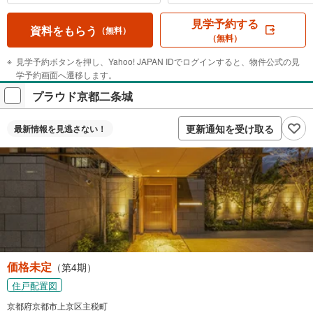
見学予約する
資料をもらう
（無料）
（無料）
見学予約ボタンを押し、Yahoo! JAPAN IDでログインすると、物件公式の見
学予約画面へ遷移します。
プラウド京都二条城
更新通知を受け取る
最新情報を
見逃さない！
価格未定
（第4期）
住戸配置図
京都府京都市上京区主税町