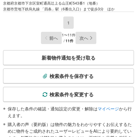
京都府京都市下京区室町通高辻上る山王町543番1（地番）
京都市営地下鉄烏丸線 「四条」駅（6番出入口）まで徒歩3分 ほか
1
1〜11件
前へ
次へ
/
11件
こ
新着物件通知を受け取る
の
検
索
検索条件を保存する
条
件
で
検索条件を変更する
通
知
保存した条件の確認・通知設定の変更・解除は
マイページ
から行
を
えます。
受
購入者の声（要約版）は物件の魅力をわかりやすくお伝えするた
け
めに物件をご成約されたユーザーレビューをAIにより要約してい
取