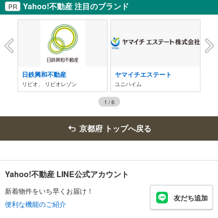
Yahoo!不動産 注目のブランド
PR
日鉄興和不動産
ヤマイチエステート
近
リビオ、 リビオレゾン
ユニハイム
1
/
6
京都府 トップへ戻る
Yahoo!不動産 LINE公式アカウント
新着物件をいち早くお届け！
友だち追加
便利な機能のご紹介