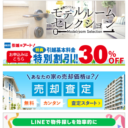
四条大宮
（3）
子育てにやさしい環境
京阪本線
ショッピングセンター至近
京阪本線すべての駅
（2）
低層マンション
祇園四条
清水五条
（1）
（1）
太陽光発電
阪急京都本線
阪急京都本線すべての駅
（6）
京都河原町
（2）