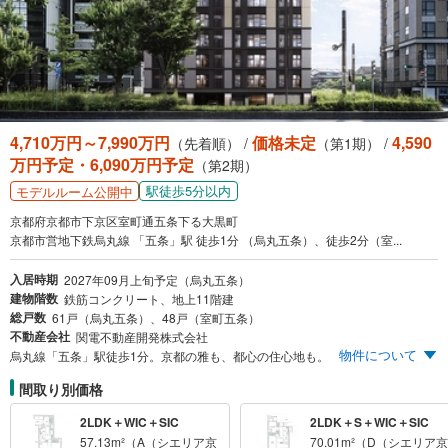
4,710万円～7,990万円
価格未定
4,590
（先着順） /
（第1期） /
万円予定・6,090万円予定
（第2期）
駅徒歩5分以内
モデルルーム公開中
京都府京都市下京区室町通五条下る大黒町
京都市営地下鉄烏丸線 「五条」駅 徒歩1分 （烏丸五条）、徒歩2分（室...
入居時期
2027年09月上旬予定（烏丸五条）
建物階数
鉄筋コンクリート、地上11階建
総戸数
61戸（烏丸五条）、48戸（室町五条）
不動産会社
関電不動産開発株式会社
物件について
烏丸線「五条」駅徒歩1分。京都の雅も、都心の住心地も。
間取り別価格
2LDK＋WIC＋SIC
2LDK＋S＋WIC＋SIC
57.13m²（A（シエリア京
70.01m²（D（シエリア京