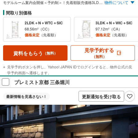
物件について
モデルルーム案内会開催＜予約制＞！先着順販売価格3LDK 6,998万円～。その他専用ルーフトップテラス付 屋根付平面駐車場付も販売中。東京案内会随時開催中（予約制）。地下鉄烏丸線「松ヶ崎」駅徒歩5分、「京都」駅まで17分。 ※1:「プレミスト京都 松ケ崎」の2025年（2025年1月1日～2025年12月31日）成約戸数137戸は、京都府内における新築分譲マンションの中で最多となります。（2026年1月現在 MRC調べ）
間取り別価格
2LDK＋N＋WTC＋SIC
3LDK＋N＋WIC＋SIC
68.56m²（CC）
97.12m²（CA）
価格未定
（先着順）
価格未定
（先着順）
見学予約する
資料をもらう
（無料）
（無料）
見学予約ボタンを押し、Yahoo! JAPAN IDでログインすると、物件公式の見
学予約画面へ遷移します。
プレミスト京都 三条堀川
更新通知を受け取る
最新情報を
見逃さない！