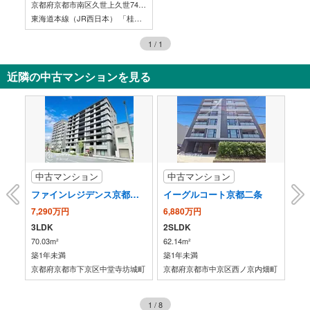
京都府京都市南区久世上久世745-1（地番）
東海道本線（JR西日本） 「桂川」駅 徒歩9分 （東出入口）
1
/
1
近隣の中古マンションを見る
中古マンション
中古マンション
中
ストフィオーレ京都円町
ファインレジデンス京都五条通
イーグルコート京都二条
パ
7,290万円
6,880万円
7,
3LDK
2SLDK
1L
70.03m²
62.14m²
65.
築1年未満
築1年未満
築2
楽町
京都府京都市下京区中堂寺坊城町
京都府京都市中京区西ノ京内畑町
京
1
/
8