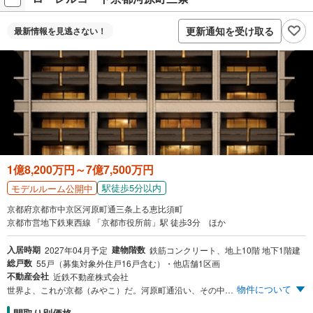
更新通知を受け取る
最新情報を
見逃さない！
1億8,200万円～7億7,500万円
駅徒歩5分以内
モデルルーム公開中
京都府京都市中京区河原町通三条上る恵比須町
京都市営地下鉄東西線 「京都市役所前」駅 徒歩3分 ほか
入居時期
建物階数
2027年04月予定
鉄筋コンクリート、地上10階 地下1階建
総戸数
55戸（募集対象外住戸16戸含む）・他店舗1区画
不動産会社
近鉄不動産株式会社
物件について
世界よ、これが京都（みやこ）だ。河原町通沿い、その中枢に史上初※1。ハイエンドホテルに並び立つ、時代を超越する建築美。3駅3線利用、京都の醍醐味がここに。 祇園祭と時代祭を眼前にする、河原町通沿い唯一の邸。「都ホテルズ＆リゾーツ」や「ヒルトン京都」との提携による、快適な日々を丁寧に支えるサービス。只今、モデルルームご来場予約受付中です。 ※1 本件は1995年以降、河原町通り沿い（四条通～御池通）で建設される新築分譲マンション（投資用除く）において、初物件となります。（2025年2月現在）〈MRC調べ〉 ※外観完成予想図の背景に使用している図は、公益財団法人祇園祭山鉾連合会の協力、許諾のもと「北観音山」の下水引の「中島来章」【金地異国祭礼行列図】を用い、本件のビジュアルイメージとして表現しております。
間取り別価格