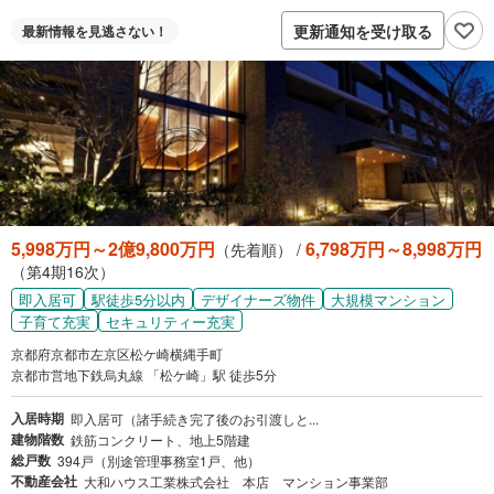
更新通知を受け取る
最新情報を
見逃さない！
5,998万円～2億9,800万円
6,798万円～8,998万円
（先着順） /
（第4期16次）
即入居可
駅徒歩5分以内
デザイナーズ物件
大規模マンション
子育て充実
セキュリティー充実
京都府京都市左京区松ケ崎横縄手町
京都市営地下鉄烏丸線 「松ケ崎」駅 徒歩5分
入居時期
即入居可（諸手続き完了後のお引渡しと...
建物階数
鉄筋コンクリート、地上5階建
総戸数
394戸（別途管理事務室1戸、他）
不動産会社
大和ハウス工業株式会社 本店 マンション事業部