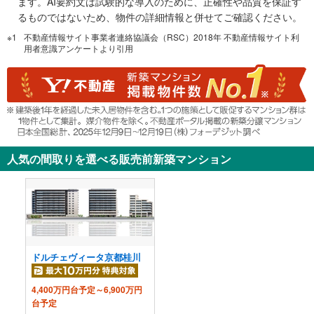
ます。AI要約文は試験的な導入のために、正確性や品質を保証す
る
るものではないため、物件の詳細情報と併せてご確認ください。
・
不動産情報サイト事業者連絡協議会（RSC）2018年 不動産情報サイト利
条
用者意識アンケートより引用
件
を
マ
イ
ペ
ー
ジ
人気の間取りを選べる販売前新築マンション
に
保
存
す
る
ドルチェヴィータ京都桂川
4,400万円台予定～6,900万円
台予定