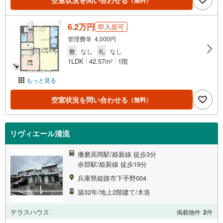
空室状況を問い合わせる
6.2万円
即入居可
管理費等 4,000円
敷
なし
礼
なし
1LDK
42.57m
1階
2
もっと見る
空室状況を問い合わせる
（無料）
リヴィエール清流
播磨高岡駅/姫新線 徒歩3分
余部駅/姫新線 徒歩19分
兵庫県姫路市下手野004
築32年/地上2階建て/木造
テラスハウス
掲載物件
2
件