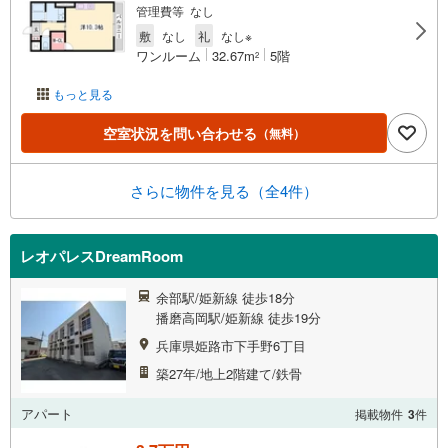
管理費等 なし
敷
なし
礼
なし※
ワンルーム
32.67m
5階
2
もっと見る
空室状況を問い合わせる
（無料）
さらに物件を見る（全4件）
レオパレスDreamRoom
余部駅/姫新線 徒歩18分
播磨高岡駅/姫新線 徒歩19分
兵庫県姫路市下手野6丁目
築27年/地上2階建て/鉄骨
アパート
掲載物件
3
件