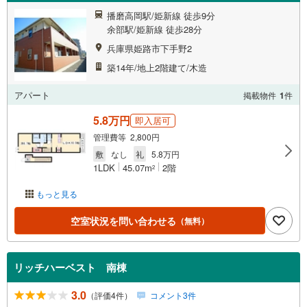
播磨高岡駅/姫新線 徒歩9分
余部駅/姫新線 徒歩28分
兵庫県姫路市下手野2
築14年/地上2階建て/木造
アパート
掲載物件
1
件
5.8万円
即入居可
管理費等 2,800円
敷
なし
礼
5.8万円
1LDK
45.07m
2階
2
もっと見る
空室状況を問い合わせる
（無料）
リッチハーベスト 南棟
3.0
（評価4件）
コメント3件