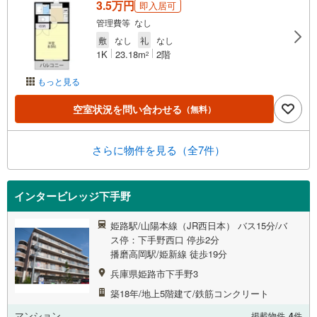
3.5万円
即入居可
管理費等 なし
敷
なし
礼
なし
1K
23.18m
2階
2
もっと見る
空室状況を問い合わせる
（無料）
さらに物件を見る（全7件）
インタービレッジ下手野
姫路駅/山陽本線（JR西日本） バス15分/バ
ス停：下手野西口 停歩2分
播磨高岡駅/姫新線 徒歩19分
兵庫県姫路市下手野3
築18年/地上5階建て/鉄筋コンクリート
マンション
掲載物件
4
件