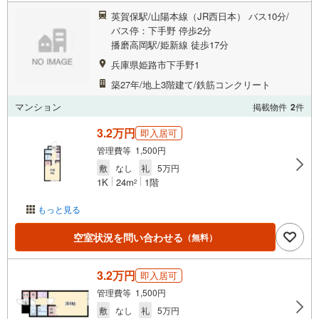
英賀保駅/山陽本線（JR西日本） バス10分/
バス停：下手野 停歩2分
播磨高岡駅/姫新線 徒歩17分
兵庫県姫路市下手野1
築27年/地上3階建て/鉄筋コンクリート
マンション
掲載物件
2
件
3.2万円
即入居可
管理費等 1,500円
敷
なし
礼
5万円
1K
24m
1階
2
もっと見る
空室状況を問い合わせる
（無料）
3.2万円
即入居可
管理費等 1,500円
敷
なし
礼
5万円