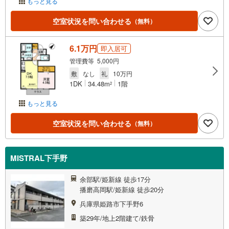
もっと見る
空室状況を問い合わせる
（無料）
6.1万円
即入居可
管理費等 5,000円
敷
なし
礼
10万円
1DK
34.48m
1階
2
もっと見る
空室状況を問い合わせる
（無料）
MISTRAL下手野
余部駅/姫新線 徒歩17分
播磨高岡駅/姫新線 徒歩20分
兵庫県姫路市下手野6
築29年/地上2階建て/鉄骨