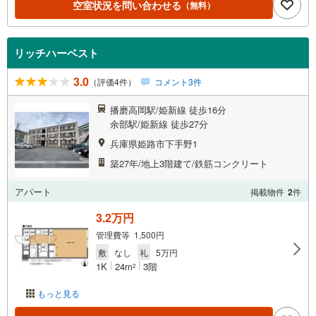
空室状況を問い合わせる
（無料）
リッチハーベスト
3.0
（評価4件）
コメント3件
播磨高岡駅/姫新線 徒歩16分
余部駅/姫新線 徒歩27分
兵庫県姫路市下手野1
築27年/地上3階建て/鉄筋コンクリート
アパート
掲載物件
2
件
3.2万円
管理費等 1,500円
敷
なし
礼
5万円
1K
24m
3階
2
もっと見る