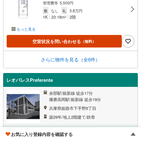
管理費等 5,500円
敷
なし
礼
3.8万円
1K
23.18m
2階
2
もっと見る
空室状況を問い合わせる
（無料）
さらに物件を見る（全6件）
レオパレスPreferente
余部駅/姫新線 徒歩17分
播磨高岡駅/姫新線 徒歩19分
兵庫県姫路市下手野6丁目
築29年/地上2階建て/鉄骨
アパート
掲載物件
10
件
お気に入り登録内容を確認する