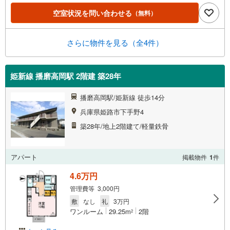
空室状況を問い合わせる
（無料）
さらに物件を見る（全4件）
姫新線 播磨高岡駅 2階建 築28年
播磨高岡駅/姫新線 徒歩14分
兵庫県姫路市下手野4
築28年/地上2階建て/軽量鉄骨
アパート
掲載物件
1
件
4.6万円
管理費等 3,000円
敷
なし
礼
3万円
ワンルーム
29.25m
2階
2