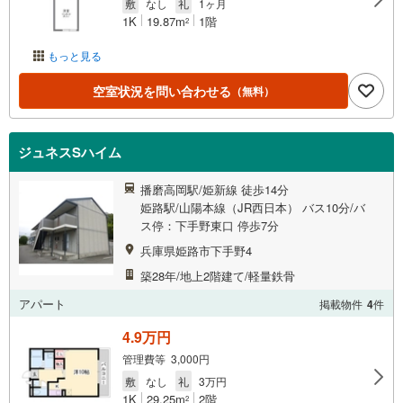
敷
なし
礼
1ヶ月
1K
19.87m
1階
2
もっと見る
空室状況を問い合わせる
（無料）
ジュネスSハイム
播磨高岡駅/姫新線 徒歩14分
姫路駅/山陽本線（JR西日本） バス10分/バ
ス停：下手野東口 停歩7分
兵庫県姫路市下手野4
築28年/地上2階建て/軽量鉄骨
アパート
掲載物件
4
件
4.9万円
管理費等 3,000円
敷
なし
礼
3万円
1K
29.25m
2階
2