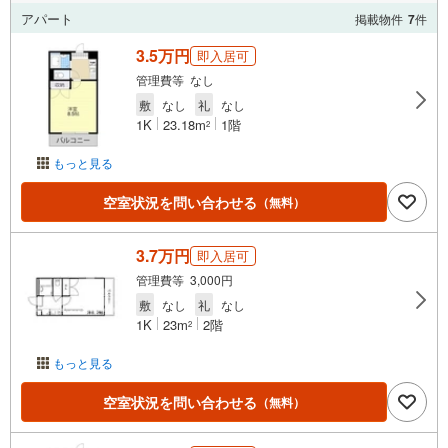
アパート
掲載物件
7
件
3.5万円
即入居可
管理費等 なし
敷
なし
礼
なし
1K
23.18m
1階
2
もっと見る
空室状況を問い合わせる
（無料）
3.7万円
即入居可
管理費等 3,000円
敷
なし
礼
なし
1K
23m
2階
2
もっと見る
空室状況を問い合わせる
（無料）