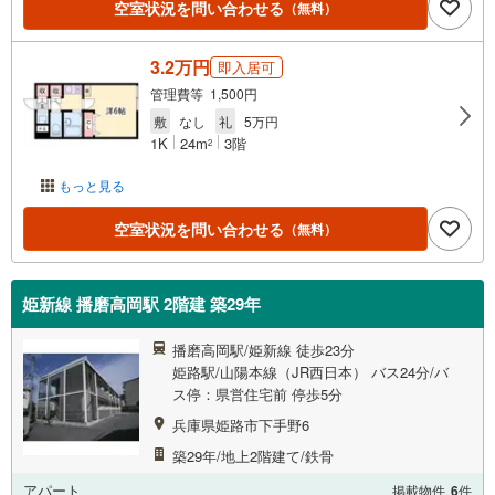
空室状況を問い合わせる
（無料）
3.2万円
即入居可
管理費等 1,500円
敷
なし
礼
5万円
1K
24m
3階
2
もっと見る
空室状況を問い合わせる
（無料）
姫新線 播磨高岡駅 2階建 築29年
播磨高岡駅/姫新線 徒歩23分
姫路駅/山陽本線（JR西日本） バス24分/バ
ス停：県営住宅前 停歩5分
兵庫県姫路市下手野6
築29年/地上2階建て/鉄骨
アパート
掲載物件
6
件