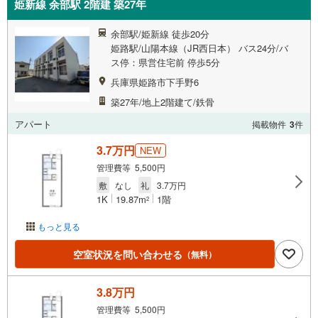
姫新線 余部駅 2階建 築27年
余部駅/姫新線 徒歩20分
姫路駅/山陽本線（JR西日本） バス24分/バ
ス停：県営住宅前 停歩5分
兵庫県姫路市下手野6
築27年/地上2階建て/鉄骨
アパート
掲載物件
3
件
3.7万円
NEW
管理費等 5,500円
敷
なし
礼
3.7万円
1K
19.87m
1階
2
もっと見る
空室状況を問い合わせる
（無料）
3.8万円
管理費等 5,500円