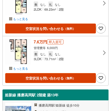
敷
なし
礼
なし
2LDK
69.23m
2階
2
もっと見る
空室状況を問い合わせる
（無料）
7.6万円
即入居可
管理費等 6,000円
敷
なし
礼
なし
3LDK
73.71m
2階
2
もっと見る
空室状況を問い合わせる
（無料）
姫新線 播磨高岡駅 2階建 築13年
播磨高岡駅/姫新線 徒歩10分