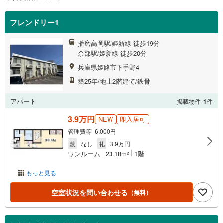
フレンドリー1
播磨高岡駅/姫新線 徒歩19分
余部駅/姫新線 徒歩20分
兵庫県姫路市下手野4
築25年/地上2階建て/鉄骨
アパート
掲載物件
1
件
3.9万円
NEW
即入居可
管理費等 6,000円
敷
なし
礼
3.9万円
ワンルーム
23.18m
1階
2
もっと見る
空室状況を問い合わせる
（無料）