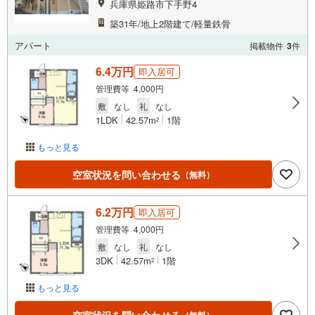
兵庫県姫路市下手野4
築31年/地上2階建て/軽量鉄骨
アパート
掲載物件
3
件
6.4万円
即入居可
管理費等 4,000円
敷
なし
礼
なし
1LDK
42.57m
1階
2
もっと見る
空室状況を問い合わせる
（無料）
6.2万円
即入居可
管理費等 4,000円
敷
なし
礼
なし
3DK
42.57m
1階
2
もっと見る
（無料）