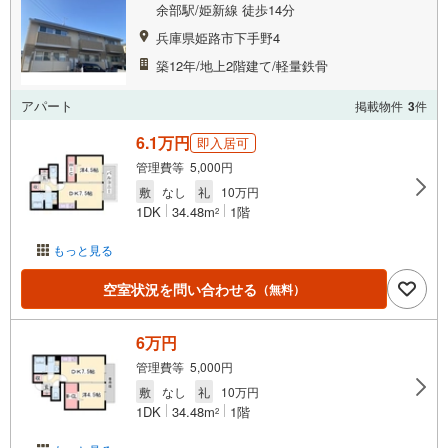
余部駅/姫新線 徒歩14分
兵庫県姫路市下手野4
築12年/地上2階建て/軽量鉄骨
アパート
掲載物件
3
件
6.1万円
即入居可
管理費等 5,000円
敷
なし
礼
10万円
1DK
34.48m
1階
2
もっと見る
空室状況を問い合わせる
（無料）
6万円
管理費等 5,000円
敷
なし
礼
10万円
1DK
34.48m
1階
2