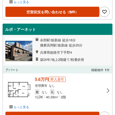
もっと見る
空室状況を問い合わせる
（無料）
ルポ・アーネット
余部駅/姫新線 徒歩16分
播磨高岡駅/姫新線 徒歩25分
兵庫県姫路市下手野4
築20年/地上2階建て/軽量鉄骨
アパート
掲載物件
1
件
5.6万円
即入居可
管理費等 なし
敷
なし
礼
なし
1LDK
40.29m
2階
2
もっと見る