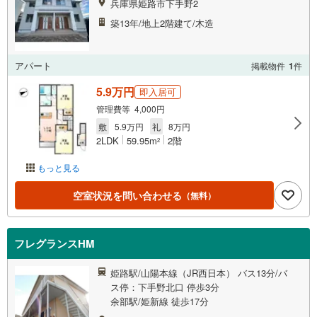
兵庫県姫路市下手野2
築13年/地上2階建て/木造
アパート
掲載物件
1
件
5.9万円
即入居可
管理費等 4,000円
敷
5.9万円
礼
8万円
2LDK
59.95m
2階
2
もっと見る
空室状況を問い合わせる
（無料）
フレグランスHM
姫路駅/山陽本線（JR西日本） バス13分/バ
ス停：下手野北口 停歩3分
余部駅/姫新線 徒歩17分