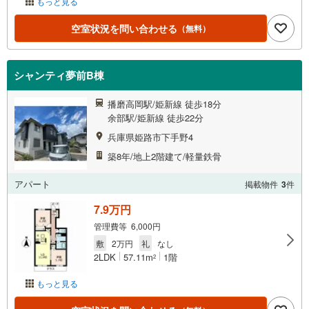
もっと見る
空室状況を問い合わせる
（無料）
シャンティ夢前B棟
播磨高岡駅/姫新線 徒歩18分
余部駅/姫新線 徒歩22分
兵庫県姫路市下手野4
築8年/地上2階建て/軽量鉄骨
アパート
掲載物件
3
件
7.9万円
管理費等 6,000円
敷
2万円
礼
なし
2LDK
57.11m
1階
2
もっと見る