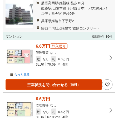
播磨高岡駅/姫新線 徒歩12分
姫路駅/山陽本線（JR西日本） バス20分/バ
ス停：西今宿 停歩9分
兵庫県姫路市下手野2
築32年/地上6階建て/鉄筋コンクリート
マンション
掲載物件
10
件
6.6万円
即入居可
管理費等 なし
敷
なし
礼
6.6万円
3LDK
70.09m
4階
2
もっと見る
空室状況を問い合わせる
（無料）
6.6万円
管理費等 なし
敷
なし
礼
6.6万円
3LDK
67.06m
4階
2