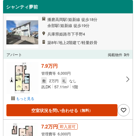
シャンティ夢前
播磨高岡駅/姫新線 徒歩18分
余部駅/姫新線 徒歩19分
兵庫県姫路市下手野4
築8年/地上2階建て/軽量鉄骨
アパート
掲載物件
3
件
7.9万円
管理費等 6,000円
敷
2万円
礼
なし
2LDK
57.11m
1階
2
もっと見る
空室状況を問い合わせる
（無料）
7.2万円
即入居可
管理費等 6,000円