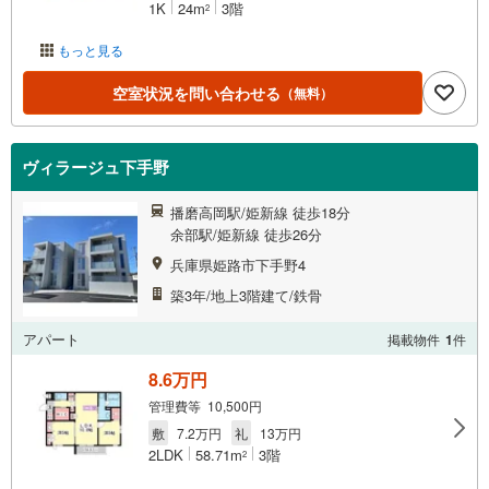
1K
24m
3階
2
もっと見る
空室状況を問い合わせる
（無料）
ヴィラージュ下手野
播磨高岡駅/姫新線 徒歩18分
余部駅/姫新線 徒歩26分
兵庫県姫路市下手野4
築3年/地上3階建て/鉄骨
アパート
掲載物件
1
件
8.6万円
管理費等 10,500円
敷
7.2万円
礼
13万円
2LDK
58.71m
3階
2