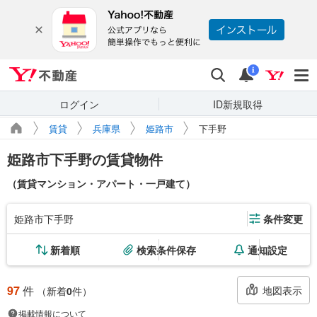
Yahoo!不動産
検索
通知
i
ログイン
ID新規取得
賃貸
兵庫県
姫路市
下手野
姫路市下手野の賃貸物件
（賃貸マンション・アパート・一戸建て）
姫路市下手野
条件変更
新着順
検索条件保存
通知設定
97
件
地図表示
（新着
0
件）
掲載情報について