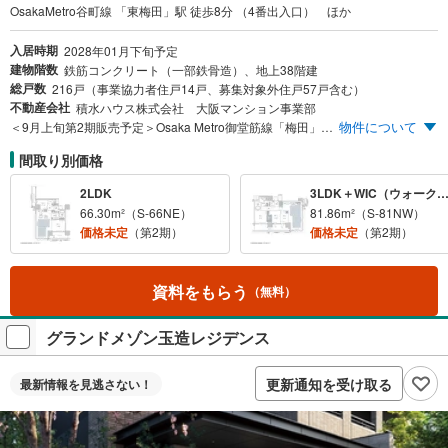
OsakaMetro谷町線 「東梅田」駅 徒歩8分 （4番出入口） ほか
入居時期
2028年01月下旬予定
建物階数
鉄筋コンクリート（一部鉄骨造）、地上38階建
総戸数
216戸（事業協力者住戸14戸、募集対象外住戸57戸含む）
不動産会社
積水ハウス株式会社 大阪マンション事業部
物件について
＜9月上旬第2期販売予定＞Osaka Metro御堂筋線「梅田」駅徒歩9分。9駅12路線利用可能。都心タワーに、積水ハウスの「邸宅思想」を。大阪を象徴する「梅田」と静穏と気品が漂う「西天満」。【物件エントリー者様限定モデルルーム案内会予約受付中】
間取り別価格
2LDK
3LDK＋WIC（ウォークインクロゼット）＋SC（シューズクロ
66.30m²（S-66NE）
81.86m²（S-81NW）
価格未定
（第2期）
価格未定
（第2期）
資料をもらう
（無料）
グランドメゾン玉造レジデンス
更新通知を受け取る
最新情報を
見逃さない！