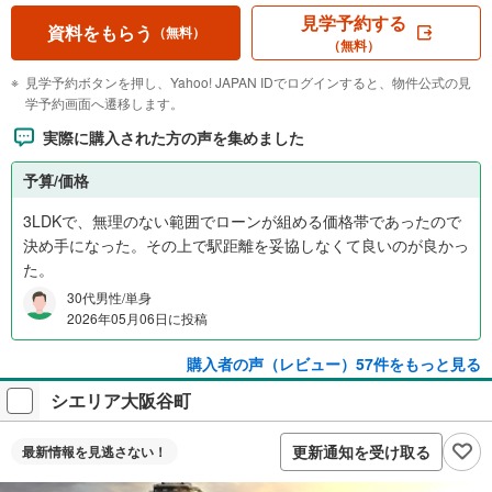
見学予約する
資料をもらう
（無料）
（無料）
見学予約ボタンを押し、Yahoo! JAPAN IDでログインすると、物件公式の見
学予約画面へ遷移します。
実際に購入された方の声を集めました
予算/価格
3LDKで、無理のない範囲でローンが組める価格帯であったので
決め手になった。その上で駅距離を妥協しなくて良いのが良かっ
た。
30代男性/単身
2026年05月06日に投稿
購入者の声（レビュー）57件をもっと見る
シエリア大阪谷町
更新通知を受け取る
最新情報を
見逃さない！