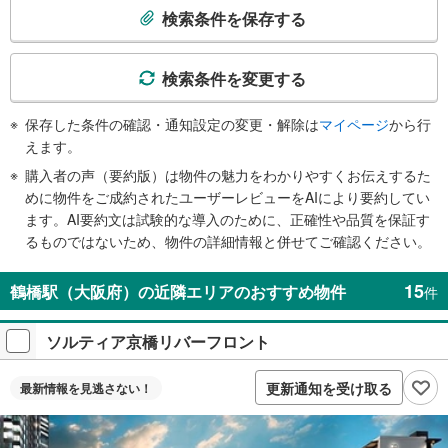
索
検索条件を保存する
条
件
で
検索条件を変更する
通
知
保存した条件の確認・通知設定の変更・解除は
マイページ
から行
を
えます。
受
購入者の声（要約版）は物件の魅力をわかりやすくお伝えするた
け
めに物件をご成約されたユーザーレビューをAIにより要約してい
取
ます。AI要約文は試験的な導入のために、正確性や品質を保証す
る
るものではないため、物件の詳細情報と併せてご確認ください。
・
条
15
鶴橋駅（大阪府）の近隣エリアのおすすめ物件
件
件
を
ソルティア京橋リバーフロント
マ
イ
ペ
更新通知を受け取る
最新情報を
見逃さない！
ー
ジ