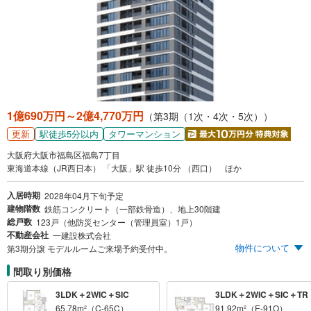
1億690万円～2億4,770万円
（第3期（1次・4次・5次））
更新
駅徒歩5分以内
タワーマンション
大阪府大阪市福島区福島7丁目
東海道本線（JR西日本） 「大阪」駅 徒歩10分 （西口） ほか
入居時期
2028年04月下旬予定
建物階数
鉄筋コンクリート（一部鉄骨造）、地上30階建
総戸数
123戸（他防災センター（管理員室）1戸）
不動産会社
一建設株式会社
物件について
第3期分譲 モデルルームご来場予約受付中。
間取り別価格
3LDK＋2WIC＋SIC
3LDK＋2WIC＋SIC＋TR
65.78m²（C-65C）
91.92m²（E-91O）