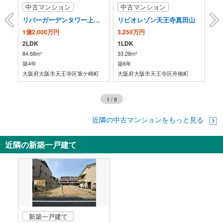
７出口
中古マンション
中古マンション
中
【近畿日本鉄道】
ＪＲ環状線,近鉄電車,下味原町,東上町,鶴橋１−３丁目,桃谷１−３丁目,堂ヶ芝１
・１・２番線ホーム⇔ＪＲ環状線乗換改札（京橋・大阪方面）（※車椅子対
リバーガーデンタワー上町台筆ヶ崎
リビオレゾン天王寺真田山
丁目,バスのりば,（玉造）
応）
1億2,000万円
3,250万円
1億
・３・４番線ホーム⇔ＪＲ環状線乗換改札
2LDK
1LDK
2L
【ＯｓａｋａＭｅｔｒｏ】
84.68m²
33.28m²
74.
・ホーム⇔東改札
築4年
築6年
築7
トイレ
町
大阪府大阪市天王寺区筆ケ崎町
大阪府大阪市天王寺区舟橋町
大
【ＪＲ】
《多機能トイレ》
・中央改札内
1
/
8
【近畿日本鉄道】
《多機能トイレ》
近隣の中古マンションをもっと見る
・西改札内
【ＯｓａｋａＭｅｔｒｏ】
近隣の新築一戸建て
《多機能トイレ》
・西改札内
スロープ
【ＯｓａｋａＭｅｔｒｏ】
・東改札外
その他
【ＪＲ】
新築一戸建て
・ＡＥＤ