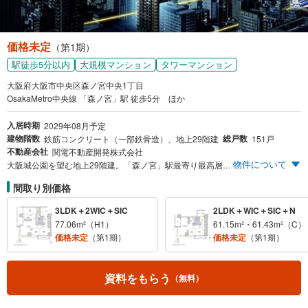
価格未定
（第1期）
駅徒歩5分以内
大規模マンション
タワーマンション
大阪府大阪市中央区森ノ宮中央1丁目
OsakaMetro中央線 「森ノ宮」駅 徒歩5分 ほか
入居時期
2029年08月予定
建物階数
総戸数
鉄筋コンクリート（一部鉄骨造）、地上29階建
151戸
不動産会社
関電不動産開発株式会社
物件について
大阪城公園を望む地上29階建。「森ノ宮」駅最寄り最高層タワープロジェクト※1 ※1「シエリアタワー森ノ宮中央」は、1995年以降、「森ノ宮」駅（JR環状線、Osaka Metro中央線・長堀鶴見緑地線）を最寄りとする新築分譲マンションにおいて、『最高層』となります。（2026年4月MRC調べ）
間取り別価格
3LDK＋2WIC＋SIC
2LDK＋WIC＋SIC＋N
77.06m²（H1）
61.15m²・61.43m²（C）
価格未定
（第1期）
価格未定
（第1期）
資料をもらう
（無料）