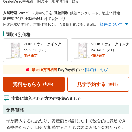
OsakaMetro中央線 「阿波座」駅 徒歩1分 ほか
入居時期
建物階数
2027年07月中旬予定
鉄筋コンクリート、地上15階建
総戸数
不動産会社
70戸
株式会社マリモ
物件について
阿波座駅徒歩1分。本町徒歩10分、心斎橋も徒歩圏。新線なにわ筋線が開業すると新駅「西本町（仮称）」も徒歩圏となり大阪2駅＆難波1駅のアクセスに。徒歩8分圏にスーパー5店舗など暮しの利便も身近に。収納にとにかく拘った1LDK～2LDK、ホテルライクな内廊下設計、三面接道の解放感、角住戸率80％。
間取り別価格
2LDK＋ウォークインクロゼット＋マルチクローク＋トランクルーム
2LDK＋ウォークインクロゼット＋マルチクローク＋ト
55.80m²（B1）
54.14m²（A1）
価格未定
価格未定
最大10万円相当
PayPayポイント
[詳細はこちら]
見学予約する
資料をもらう
（無料）
（無料）
実際に購入された方の声を集めました
予算/価格
母が購入するにあたり、資産額と検討した中で総合的に満足でき
る物件だった。自分が相続することも念頭に入れた金額だった。