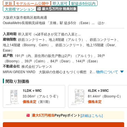
更新
即入居可
駅徒歩5分以内
モデルルーム公開中
大規模マンション
大阪府大阪市都島区都島南通
OsakaMetro長堀鶴見緑地線 「京橋」駅 徒歩5分 （Ease）... ほか
入居時期
即入居可（※諸手続きが完了後の入居と...
建物階数
鉄筋コンクリート、地上8階建（アルミラ） 、 鉄筋コンクリート、
地上14階建（Bloomy、Calm） 、 鉄筋コンクリート、地上15階建（Dear、
Ease）
総戸数
191戸（内、居住用の販売戸数は2戸）（アルミラ）、39戸
（Bloomy）、39戸（Calm）、84戸（Dear）、144戸（Ease）
不動産会社
株式会社プレサンス
物件について
MIRAI GREEN YARD 大阪緑の住都心まちづくり構想 22年振りに誕生する、平均住居専有面積70m²以上の新築分譲マンション※6 モデルルーム公開中 5つのレジデンス 先着順申込受付中 7つの街区※1×総680戸※2 5線3駅アクセス※3 JR大阪環状線「京橋」駅よりJR「大阪」駅へ3駅6分※4（日中平常時6分） JR大阪環状線・東西線・学研都市線「京橋」駅徒歩7分～11分※5 3LDK・4LDK中心の多彩な間取り 住居専有面積 32m²台～82m²台
間取り別価格
1LDK＋WIC
4LDK＋3WIC
33.06m²（アルミラ-E’）
81.44m²（Bloomy-C）
価格未定
（第1期）
価格未定
最大5万円相当
PayPayポイント
[詳細はこちら]