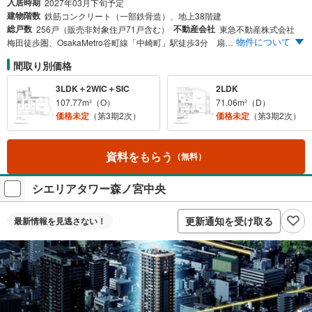
入居時期
2027年03月下旬予定
建物階数
鉄筋コンクリート（一部鉄骨造）、地上38階建
総戸数
不動産会社
256戸（販売非対象住戸71戸含む）
東急不動産株式会社
物件について
梅田徒歩圏、OsakaMetro谷町線「中崎町」駅徒歩3分 扇町公園近接、地上38階建・総256邸のタワーレジデンス エントリー受付開始
間取り別価格
3LDK＋2WIC＋SIC
2LDK
107.77m²（O）
71.06m²（D）
価格未定
（第3期2次）
価格未定
（第3期2次）
資料をもらう
（無料）
シエリアタワー森ノ宮中央
更新通知を受け取る
最新情報を
見逃さない！