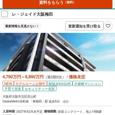
資料をもらう
（無料）
レ・ジェイド大阪梅田
更新通知を受け取る
最新情報を
見逃さない！
4,790万円～6,990万円
価格未定
（第2期3次） /
NEW
駅徒歩5分以内
大規模マンション
モデルルーム公開中
子育て充実
セキュリティー充実
大阪府大阪市北区堂山町
OsakaMetro谷町線 「東梅田」駅 徒歩5分 ほか
入居時期
建物階数
2027年02月末予定
鉄筋コンクリート、地上19階建