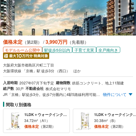
に
保
存
す
る
価格未定
3,990万円
（第2期） /
（先着順）
駅徒歩5分以内
子育て充実
全戸南向き
モデルルーム公開中
大阪府大阪市都島区片町二丁目
大阪環状線 「京橋」駅 徒歩3分 （西口） ほか
入居時期
建物階数
2027年07月下旬予定
鉄筋コンクリート、地上11階建
総戸数
不動産会社
30戸
株式会社マリモ
物件について
JR「京橋」駅徒歩3分。徒歩7分圏内に4駅5路線利用可能な全邸南向きの30邸。
間取り別価格
1LDK＋ウォークインクロゼット＋シューズクローク＋防災倉庫
1LDK＋ウォークインクロ
34.72m²（A1）
30.38m²（B）
価格未定
（第2期）
価格未定
（第2期）