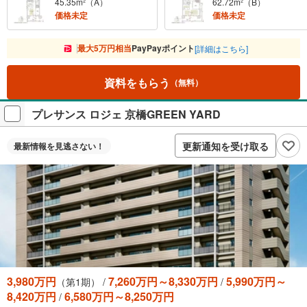
45.35m²（A）
62.72m²（B）
価格未定
価格未定
最大5万円相当
PayPayポイント
[詳細はこちら]
資料をもらう
（無料）
プレサンス ロジェ 京橋GREEN YARD
更新通知を受け取る
最新情報を
見逃さない！
3,980万円
7,260万円～8,330万円
5,990万円～
（第1期） /
/
8,420万円
6,580万円～8,250万円
/