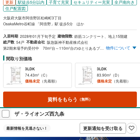
更新
駅徒歩5分以内
子育て充実
セキュリティー充実
全戸南向き
住戸配置図
大阪府大阪市阿倍野区松崎町3丁目
OsakaMetro谷町線 「阿倍野」駅 徒歩5分 ほか
入居時期
建物階数
2028年01月下旬予定
鉄筋コンクリート、地上15階建
総戸数
不動産会社
54戸
阪急阪神不動産株式会社
物件について
第2期来場予約受付中 70m²台～110m²台のゆとりあるプランニング。緑量豊かな植栽計画。
間取り別価格
3LDK
3LDK
74.43m²（C）
83.90m²（D）
価格未定
（先着順）
価格未定
（先着順）
資料をもらう
（無料）
ザ・ライオンズ西九条
更新通知を受け取る
最新情報を
見逃さない！