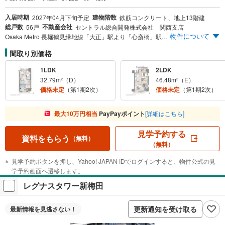
入居時期
建物階数
2027年04月下旬予定
鉄筋コンクリート、地上13階建
総戸数
不動産会社
56戸
セントラル総合開発株式会社 関西支店
物件について
Osaka Metro 長堀鶴見緑地線「大正」駅より「心斎橋」駅へ6分 阪神なんば線「ドーム前」駅から「大阪難波」駅へ5分 全邸南向きの開放感 32m²台～60m²台のコンパクトレジデンス
間取り別価格
1LDK
2LDK
32.79m²（D）
46.48m²（E）
価格未定
（第1期2次）
価格未定
（第1期2次）
最大10万円相当
PayPayポイント
[詳細はこちら]
見学予約する
資料をもらう
（無料）
（無料）
見学予約ボタンを押し、Yahoo! JAPAN IDでログインすると、物件公式の見
学予約画面へ遷移します。
レグナスタワー新梅田
更新通知を受け取る
最新情報を
見逃さない！