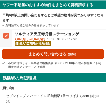
ヤフー不動産のおすすめ物件をまとめて資料請求する
平均6件以上お問い合わせするとご希望の物件が見つかりやすくなり
ます
資料請求可能な物件のみを表示しています
ソルティア天王寺舟橋ステーションゲート
4,848万円～8,878万円
1LDK、3LDK / 37.77m²～65.47m²
まとめて問い合わせる
（無料）
不動産情報サイト事業者連絡協議会（RSC）2018年 不動産情報サイト利
用者意識アンケートより引用
鶴橋駅の周辺環境
買い物
セブンイレブン ハートインJR鶴橋駅1番のりばまで32m (徒歩1
分)