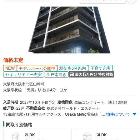
価格未定
NEW
駅徒歩5分以内
子育て充実
モデルルーム公開中
セキュリティー充実
全戸南向き
大阪府大阪市北区山崎町
大阪環状線 「天満」駅 徒歩4分 ほか
入居時期
建物階数
2027年10月下旬予定
鉄筋コンクリート、地上13階建
総戸数
不動産会社
22戸
株式会社ワールド・エステート
物件について
13路線10駅※1利用マルチアクセス Osaka Metro堺筋線「扇町」駅徒歩4分（約270m） JR大阪環状線「天満」駅徒歩4分（約320m） 最上階13階・12階 専有面積108m²超・1フロア1邸｜100％角住戸〈1フロア2邸中心〉｜〔2階～11階〕2LDK・3LDK 専有面積45m²台・62m²台 ※1.Osaka Metro堺筋線「扇町」駅徒歩4分、Osaka Metro谷町線「中崎町」駅徒歩6分、Osaka Metro谷町線・堺筋線「天神橋筋六丁目」駅徒歩7分、Osaka Metro谷町線「東梅田」駅徒歩16分、Osaka Metro御堂筋線「梅田」駅徒歩17分、JR大阪環状線「天満」駅徒歩4分、JR大阪環状線・JR神戸線・JR宝塚線・JRおおさか東線「大阪」駅徒歩17分、阪急千里線「天神橋筋六丁目」駅徒歩7分、阪急神戸線・阪急京都線・阪急宝塚線「大阪梅田」駅徒歩15分、阪神本線「大阪梅田」駅徒歩19分の13線10駅利用を表したものです。 ※扇町公園 徒歩1分（約40m）
間取り別価格
2LDK
3LDK