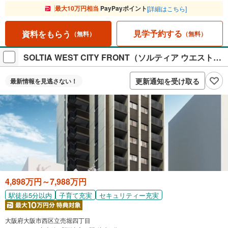
最大10万円相当
PayPayポイント
[詳細はこちら]
見学予約する
資料をもらう
（無料）
（無料）
SOLTIA WEST CITY FRONT（ソルティア ウエストシティ フロント）
更新通知を受け取る
最新情報を
見逃さない！
4,898万円～7,988万円
駅徒歩5分以内
子育て充実
セキュリティー充実
大阪府大阪市西区立売堀四丁目