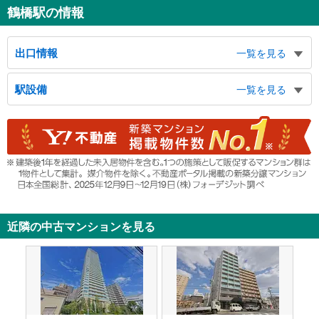
鶴橋駅の情報
出口情報
一覧を見る
１出口
駅設備
一覧を見る
下味原交差点北西,天王寺区子ども・子育てプラザ,真田山公園,真田山プール,味
原町,小橋町,味原本町,真田山町,餌差町,バスのりば,（諏訪神社前）
バリアフリー状況
２出口
※段差なしでの移動経路
近畿大阪銀行連絡通路,下味原交差点北東,舟橋町,玉造元町,バスのりば
（○：有り △：要駅員設備 ×：無し）
３出口
【ＪＲ西日本】：○
【近畿日本鉄道】：○
下味原交差点南東,市立中央授産場,市立環境科学研究所,下味原町,東上町,堂ヶ芝
【ＯｓａｋａＭｅｔｒｏ】：○
１丁目,バスのりば,（出戸バスターミナル）
エレベータ
４出口
【ＪＲ】
下味原交差点南西,大阪赤十字病院,筆ヶ崎町,堂ヶ芝２丁目,細工谷１・２丁目,バ
近隣の中古マンションを見る
・各ホーム⇔中央改札
スのりば,（なんば）,（あべの橋）,（玉造）
【近畿日本鉄道】
５出口
・各ホーム⇔西改札
東成税務署,東小橋２・３丁目,バスのりば,（北巽バスターミナル）
【ＯｓａｋａＭｅｔｒｏ】
６出口
・ホーム⇔西改札
ＪＲ環状線,近鉄電車,下味原町,東上町,鶴橋１−３丁目,桃谷１−３丁目,堂ヶ芝１
・西改札⇔４番出口
丁目,バスのりば,（玉造）
エスカレータ