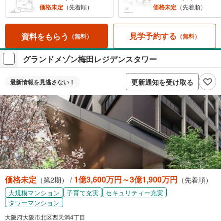
価格未定
（先着順）
価格未定
（先着順）
見学予約する
資料をもらう
（無料）
（無料）
グランドメゾン梅田レジデンスタワー
更新通知を受け取る
最新情報を
見逃さない！
価格未定
1億3,600万円～3億1,900万円
（第2期） /
（先着順）
大規模マンション
子育て充実
セキュリティー充実
タワーマンション
大阪府大阪市北区西天満4丁目