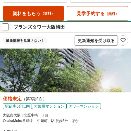
見学予約する
資料をもらう
（無料）
（無料）
ブランズタワー大阪梅田
更新通知を受け取る
最新情報を
見逃さない！
価格未定
（第3期2次）
駅徒歩5分以内
大規模マンション
タワーマンション
大阪府大阪市北区中崎一丁目
OsakaMetro谷町線 「中崎町」駅 徒歩3分 ほか