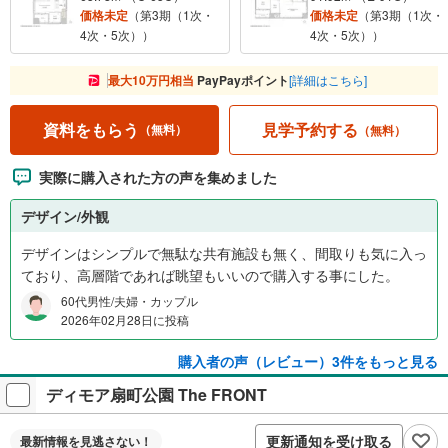
価格未定
（第3期（1次・
価格未定
（第3期（1次・
4次・5次））
4次・5次））
最大10万円相当
PayPayポイント
[詳細はこちら]
見学予約する
資料をもらう
（無料）
（無料）
実際に購入された方の声を集めました
デザイン/外観
デザインはシンプルで無駄な共有施設も無く、間取りも気に入っ
ており、高層階であれば眺望もいいので購入する事にした。
60代男性/夫婦・カップル
2026年02月28日に投稿
購入者の声（レビュー）3件をもっと見る
ディモア扇町公園 The FRONT
更新通知を受け取る
最新情報を
見逃さない！