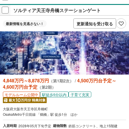
＋アンケート回答が必要です。
ソルティア天王寺舟橋ステーションゲート
プレゼントの詳細を見る
付与上限等条件あり。出金・譲渡不可。
更新通知を受け取る
最新情報を
見逃さない！
閉じる
4,848万円～8,878万円
4,500万円台予定～
（第1期2次） /
4,600万円台予定
（第2期）
駅徒歩5分以内
子育て充実
モデルルーム公開中
大阪府大阪市天王寺区舟橋町
OsakaMetro千日前線 「鶴橋」駅 徒歩1分 ほか
入居時期
建物階数
2028年05月下旬予定
鉄筋コンクリート、地上15階建