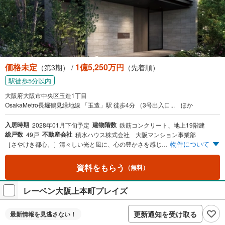
価格未定
1億5,250万円
（第3期） /
（先着順）
駅徒歩5分以内
大阪府大阪市中央区玉造1丁目
OsakaMetro長堀鶴見緑地線 「玉造」駅 徒歩4分 （3号出入口... ほか
入居時期
建物階数
2028年01月下旬予定
鉄筋コンクリート、地上19階建
総戸数
不動産会社
49戸
積水ハウス株式会社 大阪マンション事業部
物件について
［さやけき都心。］清々しい光と風に、心の豊かさを感じる。 麗らかな木漏れ日が照らす舗道を歩く、季節の移ろいを感じる穏やかな風にも、ふと都心であることを忘れる。ここは、上町台地エリアの東、初めに光がさしこむ清々しい場所。かつては日本書紀にも記された玉造の地、大阪城築城には守護の社とされた玉造稲荷神社の聖域に、積水ハウスの新しいグランドメゾンが誕生します。
資料をもらう
（無料）
レーベン大阪上本町プレイズ
更新通知を受け取る
最新情報を
見逃さない！