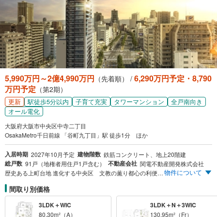
5,990万円～2億4,990万円
6,290万円予定・8,790
（先着順） /
万円予定
（第2期）
更新
駅徒歩5分以内
子育て充実
タワーマンション
全戸南向き
オール電化
大阪府大阪市中央区中寺二丁目
OsakaMetro千日前線 「谷町九丁目」駅 徒歩1分 ほか
入居時期
建物階数
2027年10月予定
鉄筋コンクリート、地上20階建
総戸数
不動産会社
91戸（地権者用住戸1戸含む）
関電不動産開発株式会社
物件について
歴史ある上町台地 進化する中央区 文教の薫り都心の利便 上本町に息づく理想の暮らし 中央区×駅徒歩1分 OsakaMetro“駅上”レジデンス
間取り別価格
3LDK＋WIC
3LDK＋N＋3WIC
80.30m²（A）
130.95m²（Fr）