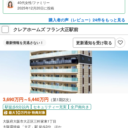
40代女性/ファミリー
2025年12月20日に投稿
購入者の声（レビュー）24件をもっと見る
クレアホームズ フラン大正駅前
更新通知を受け取る
最新情報を
見逃さない！
3,690万円～5,440万円
（第1期2次）
駅徒歩5分以内
セキュリティー充実
全戸南向き
大阪府大阪市大正区三軒家東1丁目
大阪環状線 「大正」駅 徒歩3分 ほか