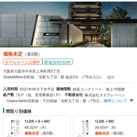
価格未定
（第3期）
駅徒歩5分以内
モデルルーム公開中
大阪府大阪市中央区上本町西5丁目
OsakaMetro谷町線 「谷町九丁目」駅 徒歩2分 （7号出入口） ほか
入居時期
建物階数
2027年06月下旬予定
鉄筋コンクリート、地上15階建
総戸数
不動産会社
70戸（他、管理事務室1戸）
株式会社タカラレーベン
物件について
・Osaka Metro谷町線・千日前線「谷町九丁目」駅（7号出入口）徒歩2分 ・近鉄難波線・大阪線・奈良線「大阪上本町」駅（8番出入口）徒歩2分 ・1LDK・34m²超～3LDK・76m²超の多彩なプランバリエーション
間取り別価格
1LDK＋S＋SIC
1LDK＋SIC
48.32m²（A）
34.45m²（B）
価格未定
（第3期）
価格未定
（第3期）