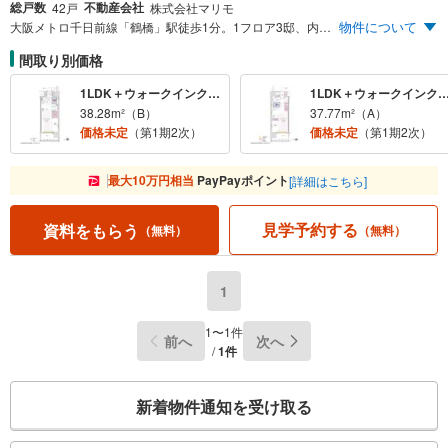
総戸数
不動産会社
42戸
株式会社マリモ
物件について
大阪メトロ千日前線「鶴橋」駅徒歩1分。1フロア3邸、内廊下設計となる全邸角住戸の42邸。
間取り別価格
1LDK＋ウォークインクロゼット
1LDK＋ウォークインクロ
38.28m²（B）
37.77m²（A）
価格未定
（第1期2次）
価格未定
（第1期2次）
最大10万円相当
PayPayポイント
[詳細はこちら]
見学予約する
資料をもらう
（無料）
（無料）
1
1〜1件
前へ
次へ
/
1件
こ
新着物件通知を受け取る
の
検