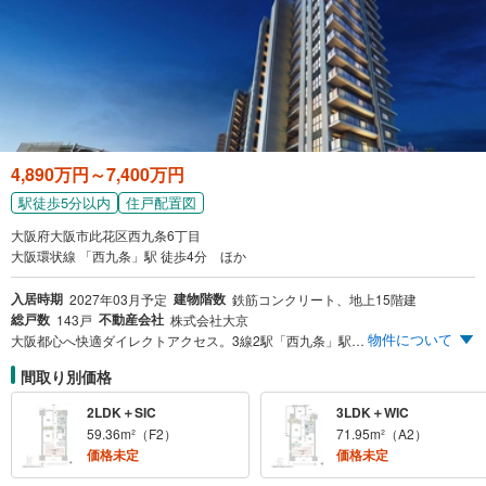
4,890万円～7,400万円
駅徒歩5分以内
住戸配置図
大阪府大阪市此花区西九条6丁目
大阪環状線 「西九条」駅 徒歩4分 ほか
入居時期
建物階数
2027年03月予定
鉄筋コンクリート、地上15階建
総戸数
不動産会社
143戸
株式会社大京
物件について
大阪都心へ快適ダイレクトアクセス。3線2駅「西九条」駅徒歩4分。「ライフ西九条店」徒歩2分（90m）など暮らしを支える生活施設が身近。豊かな眺望と開放感を享受できる全143邸が誕生。
間取り別価格
2LDK＋SIC
3LDK＋WIC
59.36m²（F2）
71.95m²（A2）
価格未定
価格未定