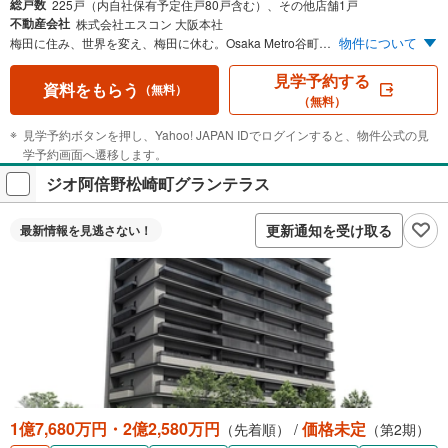
総戸数
225戸（内自社保有予定住戸80戸含む）、その他店舗1戸
不動産会社
株式会社エスコン 大阪本社
物件について
梅田に住み、世界を変え、梅田に休む。Osaka Metro谷町線「東梅田」駅、徒歩5分圏12年ぶり！あらゆる利便が集積する暮らし。Osaka Metro谷町線「東梅田」駅 徒歩5分（約400m） LIVING in UMEDA 大阪梅田へ徒歩圏。そのポテンシャルを今ここに。Whityうめだ（泉の広場）約2分〈90m〉 阪急百貨店前コンコース（阪急うめだ本店）約5分〈400m〉 グランフロント大阪 約13分〈990m〉 LIVING in UMEDA ホテルライクに大阪都心に寄り添う暮らし。この邸宅は訪れる者を魅了する、スカイラウンジ。温かみのある意匠で迎えるエントランスラウンジ。落ち着きと洗練美が交差した品格を醸すアプローチ。
見学予約する
資料をもらう
（無料）
（無料）
見学予約ボタンを押し、Yahoo! JAPAN IDでログインすると、物件公式の見
学予約画面へ遷移します。
ジオ阿倍野松崎町グランテラス
更新通知を受け取る
最新情報を
見逃さない！
1億7,680万円・2億2,580万円
価格未定
（先着順） /
（第2期）