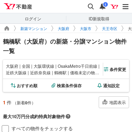
Yahoo!不動産
検索
通知
i
ログイン
ID新規取得
新築マンション
大阪府
大阪市
天王寺区
大
鶴橋駅（大阪府）の新築・分譲マンション物件
一覧
大阪府 | 全国 | 大阪環状線 | OsakaMetro千日前線 |
条件変更
近鉄大阪線 | 近鉄奈良線 | 鶴橋駅 | 価格未定の物件
も含める
おすすめ順
検索条件保存
通知設定
1
件
地図表示
（新着
0
件）
最大10万円分成約特典対象物件
対象の新築マンションご成約で最大10万円相当のPayPayポイント※もら
すべての物件をチェックする
える！毎月先着2,000名様（成約報告順）ご成約後に契約書アップロード