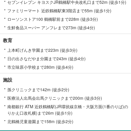
セブンイレブン キヨスクJR鶴橋駅中央改札口まで52m (徒歩1分)
ファミリーマート 近鉄鶴橋駅東3階店まで55m (徒歩1分)
ローソンストア100 鶴橋駅前まで228m (徒歩3分)
生鮮食品スーパー アンフレまで273m (徒歩4分)
教育
上本町げんき学園まで223m (徒歩3分)
日の出さなだやま分園まで243m (徒歩4分)
市立味原小学校まで280m (徒歩4分)
施設
孫クリニックまで142m (徒歩2分)
医療法人出馬会出馬クリニックまで200m (徒歩3分)
南都銀行 ATM 近鉄鶴橋駅(JR環状線京橋・大阪方面(1番のりば)の
りかえ口改札横)まで26m (徒歩1分)
北鶴橋児童遊園まで158m (徒歩2分)