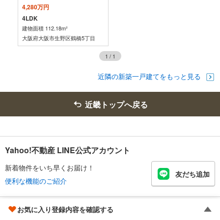
【近畿日本鉄道】
4,280万円
・ＡＥＤ
4LDK
【ＯｓａｋａＭｅｔｒｏ】
建物面積 112.18m²
・ＡＥＤ
大阪府大阪市生野区鶴橋5丁目
・点字運賃表
1
/
1
近隣の新築一戸建てをもっと見る
近畿トップへ戻る
Yahoo!不動産 LINE公式アカウント
新着物件をいち早くお届け！
友だち追加
便利な機能のご紹介
お気に入り登録内容を確認する
Yahoo!不動産 アプリ