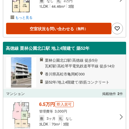
敷
なし
礼
3万円
1LDK
44.46m
3階
2
もっと見る
空室状況を問い合わせる
（無料）
高徳線 栗林公園北口駅 地上4階建て 築52年
栗林公園北口駅/高徳線 徒歩5分
瓦町駅/高松琴平電気鉄道琴平線 徒歩14分
香川県高松市亀岡町000
築52年/地上4階建て/鉄筋コンクリート
マンション
掲載物件
2
件
6.5万円
即入居可
管理費等 3,000円
敷
3ヶ月
礼
なし
3LDK
70m
3階
2