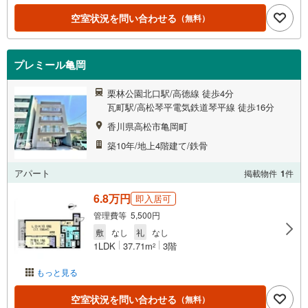
空室状況を問い合わせる
（無料）
プレミール亀岡
栗林公園北口駅/高徳線 徒歩4分
瓦町駅/高松琴平電気鉄道琴平線 徒歩16分
香川県高松市亀岡町
築10年/地上4階建て/鉄骨
アパート
掲載物件
1
件
6.8万円
即入居可
管理費等 5,500円
敷
なし
礼
なし
1LDK
37.71m
3階
2
もっと見る
空室状況を問い合わせる
（無料）