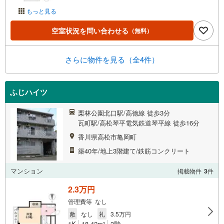
もっと見る
空室状況を問い合わせる
（無料）
さらに物件を見る（全4件）
ふじハイツ
栗林公園北口駅/高徳線 徒歩3分
瓦町駅/高松琴平電気鉄道琴平線 徒歩16分
香川県高松市亀岡町
築40年/地上3階建て/鉄筋コンクリート
マンション
掲載物件
3
件
2.3万円
管理費等 なし
敷
なし
礼
3.5万円
1K
18.42m
3階
2