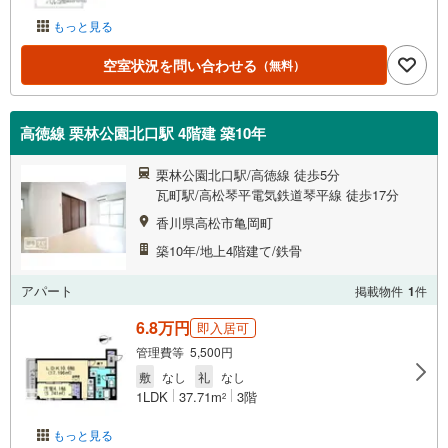
もっと見る
空室状況を問い合わせる
（無料）
高徳線 栗林公園北口駅 4階建 築10年
栗林公園北口駅/高徳線 徒歩5分
瓦町駅/高松琴平電気鉄道琴平線 徒歩17分
香川県高松市亀岡町
築10年/地上4階建て/鉄骨
アパート
掲載物件
1
件
6.8万円
即入居可
管理費等 5,500円
敷
なし
礼
なし
1LDK
37.71m
3階
2
もっと見る