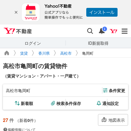
Yahoo!不動産
検索
通知
i
ログイン
ID新規取得
賃貸
香川県
高松市
亀岡町
高松市亀岡町の賃貸物件
（賃貸マンション・アパート・一戸建て）
高松市亀岡町
条件変更
新着順
検索条件保存
通知設定
27
件
地図表示
（新着
0
件）
掲載情報について