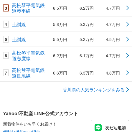
高松琴平電気鉄
3
6.5万円
6.2万円
4.7万円
道琴平線
土讃線
4
5.8万円
5.3万円
4.7万円
土讃線
5
5.5万円
5.2万円
4.5万円
高松琴平電気鉄
6
6.2万円
6.1万円
4.7万円
道志度線
高松琴平電気鉄
7
6.6万円
6.3万円
4.8万円
道長尾線
香川県の人気ランキングをみる
Yahoo!不動産 LINE公式アカウント
新着物件をいち早くお届け！
友だち追加
便利な機能のご紹介