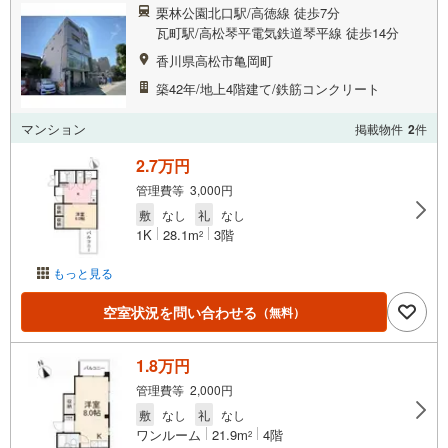
栗林公園北口駅/高徳線 徒歩7分
瓦町駅/高松琴平電気鉄道琴平線 徒歩14分
香川県高松市亀岡町
築42年/地上4階建て/鉄筋コンクリート
マンション
掲載物件
2
件
2.7万円
管理費等 3,000円
敷
なし
礼
なし
1K
28.1m
3階
2
もっと見る
空室状況を問い合わせる
（無料）
1.8万円
管理費等 2,000円
敷
なし
礼
なし
ワンルーム
21.9m
4階
2