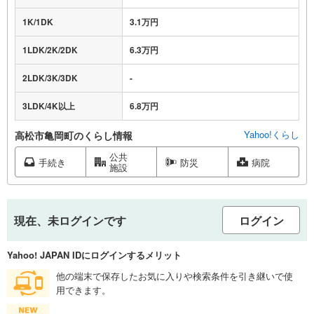
1K/1DK
3.1万円
1LDK/2K/2DK
6.3万円
2LDK/3K/3DK
-
3LDK/4K以上
6.8万円
Yahoo!くらし
高松市亀岡町のくらし情報
公共
手続き
防災
病院
施設
現在、未ログインです
ログイン
Yahoo! JAPAN IDにログインするメリット
他の端末で保存したお気に入りや検索条件を引き継いで使
用できます。