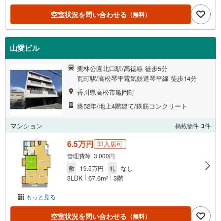
空室状況を問い合わせる
（無料）
山愛ビル
栗林公園北口駅/高徳線 徒歩5分
瓦町駅/高松琴平電気鉄道琴平線 徒歩14分
香川県高松市亀岡町
築52年/地上4階建て/鉄筋コンクリート
マンション
掲載物件
3
件
6.5万円
即入居可
管理費等 3,000円
敷
19.5万円
礼
なし
3LDK
67.6m
3階
2
もっと見る
空室状況を問い合わせる
（無料）