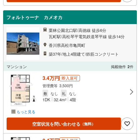
フォルトゥーナ カメオカ
栗林公園北口駅/高徳線 徒歩6分
瓦町駅/高松琴平電気鉄道琴平線 徒歩14分
香川県高松市亀岡町
築37年/地上4階建て/鉄筋コンクリート
マンション
掲載物件
2
件
3.4万円
即入居可
管理費等 3,500円
敷
なし
礼
なし
1DK
32.4m
4階
2
もっと見る
空室状況を問い合わせる
（無料）