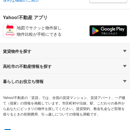
Yahoo!不動産 アプリ
地図でサクッと物件探し
物件比較が手軽にできる
賃貸物件を探す
路線・駅から探す
地域から探す
高松市の不動産情報を探す
通勤時間から探す
不動産・住宅
家賃相場から探す
賃貸住宅
暮らしのお役立ち情報
不動産会社から探す
新築マンション
マンションカタログ
希望の条件から探す
中古マンション
教えて！住まいの先生
Yahoo!不動産の「賃貸」では、全国の賃貸マンション、賃貸アパート、一戸建
て（借家）の情報を掲載しています。市区町村や沿線、駅、こだわりの条件か
らあなたにピッタリの物件を探してください。賃貸契約、敷金礼金など部屋を
テーマから探す
新築一戸建て
ランキングから探す
中古一戸建て
借りるときの初期費用、引っ越しについての情報も満載です。
注文住宅
土地