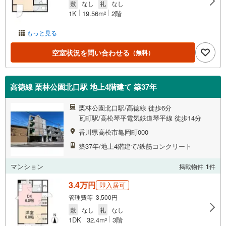
敷
なし
礼
なし
1K
19.56m
2階
2
もっと見る
空室状況を問い合わせる
（無料）
高徳線 栗林公園北口駅 地上4階建て 築37年
栗林公園北口駅/高徳線 徒歩6分
瓦町駅/高松琴平電気鉄道琴平線 徒歩14分
香川県高松市亀岡町000
築37年/地上4階建て/鉄筋コンクリート
マンション
掲載物件
1
件
3.4万円
即入居可
管理費等 3,500円
敷
なし
礼
なし
1DK
32.4m
3階
2