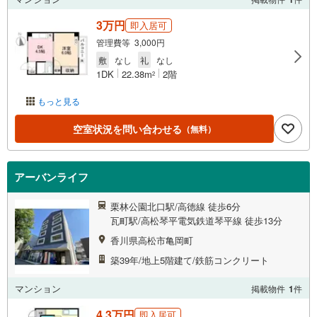
3万円
即入居可
管理費等 3,000円
敷
なし
礼
なし
1DK
22.38m
2階
2
もっと見る
空室状況を問い合わせる
（無料）
アーバンライフ
栗林公園北口駅/高徳線 徒歩6分
瓦町駅/高松琴平電気鉄道琴平線 徒歩13分
香川県高松市亀岡町
築39年/地上5階建て/鉄筋コンクリート
マンション
掲載物件
1
件
4.3万円
即入居可