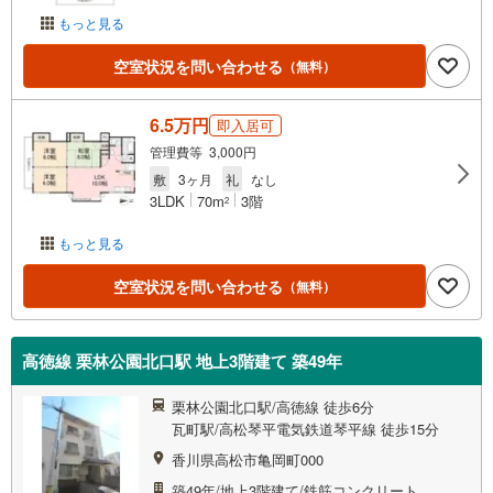
もっと見る
空室状況を問い合わせる
（無料）
6.5万円
即入居可
管理費等 3,000円
敷
3ヶ月
礼
なし
3LDK
70m
3階
2
もっと見る
空室状況を問い合わせる
（無料）
高徳線 栗林公園北口駅 地上3階建て 築49年
栗林公園北口駅/高徳線 徒歩6分
瓦町駅/高松琴平電気鉄道琴平線 徒歩15分
香川県高松市亀岡町000
築49年/地上3階建て/鉄筋コンクリート