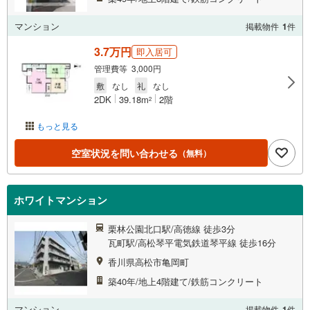
マンション
掲載物件
1
件
3.7万円
即入居可
管理費等 3,000円
敷
なし
礼
なし
2DK
39.18m
2階
2
もっと見る
空室状況を問い合わせる
（無料）
ホワイトマンション
栗林公園北口駅/高徳線 徒歩3分
瓦町駅/高松琴平電気鉄道琴平線 徒歩16分
香川県高松市亀岡町
築40年/地上4階建て/鉄筋コンクリート
マンション
掲載物件
1
件