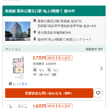
高徳線 栗林公園北口駅 地上4階建て 築42年
栗林公園北口駅/高徳線 徒歩7分
瓦町駅/高松琴平電気鉄道琴平線 徒歩14分
香川県高松市亀岡町000
築42年/地上4階建て/鉄筋コンクリート
マンション
掲載物件
2
件
2.7万円
NEW
即入居可
管理費等 3,000円
敷
なし
礼
なし
1K
28.1m
3階
2
もっと見る
空室状況を問い合わせる
（無料）
1.8万円
NEW
即入居可