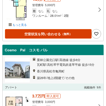
管理費等 5,000円
敷
なし
礼
なし
ワンルーム
28.01m
2階
2
もっと見る
空室状況を問い合わせる
（無料）
Cosmo Pal コスモ パル
栗林公園北口駅/高徳線 徒歩6分
瓦町駅/高松琴平電気鉄道琴平線 徒歩15分
香川県高松市亀岡町
築26年/地上2階建て/その他
アパート
掲載物件
1
件
3.7万円
即入居可
管理費等 3,000円