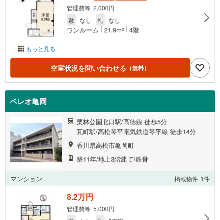
管理費等 2,000円
敷
なし
礼
なし
ワンルーム
21.9m
4階
2
もっと見る
空室状況を問い合わせる
（無料）
ベレオ亀岡
栗林公園北口駅/高徳線 徒歩5分
瓦町駅/高松琴平電気鉄道琴平線 徒歩14分
香川県高松市亀岡町
築11年/地上3階建て/鉄骨
マンション
掲載物件
1
件
8.2万円
管理費等 5,000円