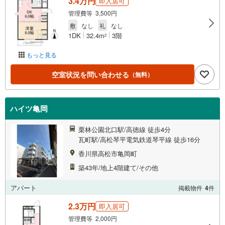
3.4万円
即入居可
管理費等 3,500円
敷
なし
礼
なし
1DK
32.4m
3階
2
もっと見る
空室状況を問い合わせる
（無料）
ハイツ亀岡
栗林公園北口駅/高徳線 徒歩4分
瓦町駅/高松琴平電気鉄道琴平線 徒歩16分
香川県高松市亀岡町
築43年/地上4階建て/その他
アパート
掲載物件
4
件
2.3万円
即入居可
管理費等 2,000円