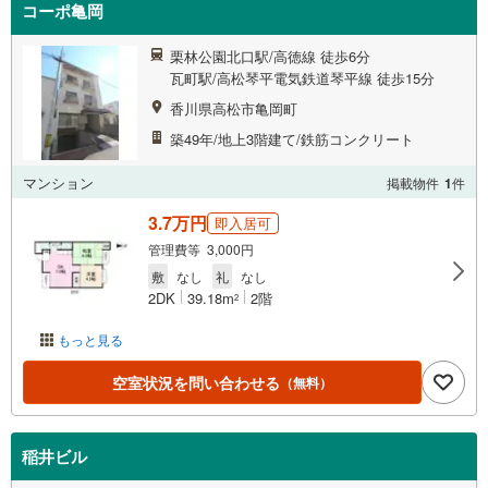
コーポ亀岡
栗林公園北口駅/高徳線 徒歩6分
瓦町駅/高松琴平電気鉄道琴平線 徒歩15分
香川県高松市亀岡町
築49年/地上3階建て/鉄筋コンクリート
マンション
掲載物件
1
件
3.7万円
即入居可
管理費等 3,000円
敷
なし
礼
なし
2DK
39.18m
2階
2
もっと見る
空室状況を問い合わせる
（無料）
稲井ビル