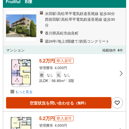
Fruitful B棟
水田駅/高松琴平電気鉄道長尾線 徒歩30分
西前田駅/高松琴平電気鉄道長尾線 徒歩30
分
香川県高松市由良町
築24年/地上3階建て/鉄筋コンクリート
マンション
掲載物件
4
件
5.2万円
即入居可
管理費等 4,000円
敷
なし
礼
なし
2LDK
56.85m
3階
2
もっと見る
空室状況を問い合わせる
（無料）
5.2万円
即入居可
管理費等 4,000円