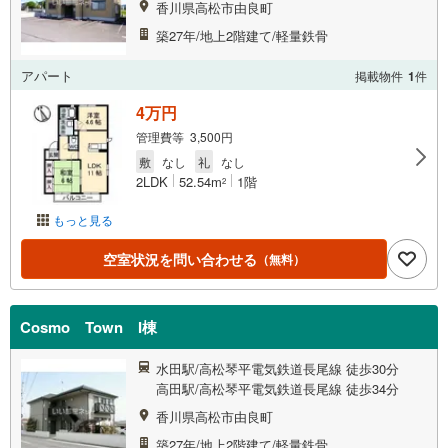
香川県高松市由良町
築27年/地上2階建て/軽量鉄骨
アパート
掲載物件
1
件
4万円
管理費等 3,500円
敷
なし
礼
なし
2LDK
52.54m
1階
2
もっと見る
空室状況を問い合わせる
（無料）
Cosmo Town I棟
水田駅/高松琴平電気鉄道長尾線 徒歩30分
高田駅/高松琴平電気鉄道長尾線 徒歩34分
香川県高松市由良町
築27年/地上2階建て/軽量鉄骨