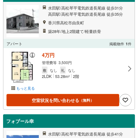
水田駅/高松琴平電気鉄道長尾線 徒歩31分
高田駅/高松琴平電気鉄道長尾線 徒歩35分
香川県高松市由良町
築28年/地上2階建て/軽量鉄骨
アパート
掲載物件
1
件
4万円
管理費等 3,500円
敷
なし
礼
なし
2LDK
53.28m
2階
2
もっと見る
空室状況を問い合わせる
（無料）
フォブール幸
水田駅/高松琴平電気鉄道長尾線 徒歩41分