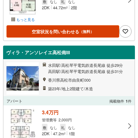
敷
なし
礼
なし
2DK
44.72m
2階
2
もっと見る
空室状況を問い合わせる
（無料）
ヴィラ・アンソレイエ高松南III
水田駅/高松琴平電気鉄道長尾線 徒歩29分
高田駅/高松琴平電気鉄道長尾線 徒歩31分
香川県高松市由良町000
築23年/地上2階建て/木造
アパート
掲載物件
1
件
3.4万円
管理費等 2,000円
敷
なし
礼
なし
2DK
47.2m
1階
2