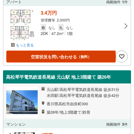
アパート
掲載物件
1
件
3.4万円
管理費等 2,000円
敷
なし
礼
なし
2DK
47.2m
1階
2
もっと見る
空室状況を問い合わせる
（無料）
高松琴平電気鉄道長尾線 元山駅 地上3階建て 築26年
元山駅/高松琴平電気鉄道長尾線 徒歩31分
水田駅/高松琴平電気鉄道長尾線 徒歩42分
香川県高松市由良町000
築26年/地上3階建て/鉄骨
マンション
掲載物件
3
件