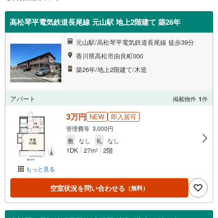
高松琴平電気鉄道長尾線 元山駅 地上2階建て 築26年
元山駅/高松琴平電気鉄道長尾線 徒歩39分
香川県高松市由良町000
築26年/地上2階建て/木造
アパート
掲載物件
1
件
3万円
NEW
即入居可
管理費等 3,000円
敷
なし
礼
なし
1DK
27m
2階
2
もっと見る
空室状況を問い合わせる
（無料）