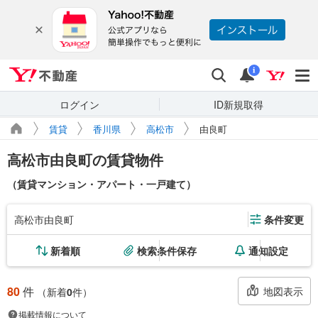
Yahoo!不動産
検索
通知
i
ログイン
ID新規取得
賃貸
香川県
高松市
由良町
高松市由良町の賃貸物件
（賃貸マンション・アパート・一戸建て）
高松市由良町
条件変更
新着順
検索条件保存
通知設定
80
件
地図表示
（新着
0
件）
掲載情報について