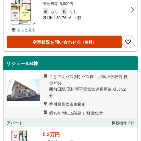
管理費等 5,000円
敷
なし
礼
なし
2LDK
53.76m
1階
2
もっと見る
空室状況を問い合わせる
（無料）
リジェールB棟
ことでんバス(株) バス停：川島小学校前 停
歩10分
西前田駅/高松琴平電気鉄道長尾線 徒歩32
分
香川県高松市由良町
築18年/地上2階建て/軽量鉄骨
アパート
掲載物件
3
件
5.3万円