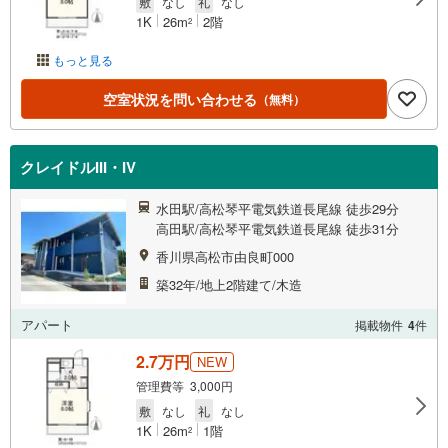
敷
なし
礼
なし
1K
26m
2階
2
もっと見る
空室状況を問い合わせる
（無料）
クレイドルIII・IV
水田駅/高松琴平電気鉄道長尾線 徒歩29分
高田駅/高松琴平電気鉄道長尾線 徒歩31分
香川県高松市由良町000
築32年/地上2階建て/木造
アパート
掲載物件
4
件
2.7万円
NEW
管理費等 3,000円
敷
なし
礼
なし
1K
26m
1階
2