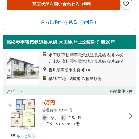
空室状況を問い合わせる
（無料）
さらに物件を見る（全4件）
高松琴平電気鉄道長尾線 水田駅 地上2階建て 築28年
水田駅/高松琴平電気鉄道長尾線 徒歩29分
元山駅/高松琴平電気鉄道長尾線 徒歩29分
香川県高松市由良町000
築28年/地上2階建て/軽量鉄骨
アパート
掲載物件
2
件
6万円
管理費等 3,500円
敷
なし
礼
0.5ヶ月
2LDK
50.78m
1階
2
もっと見る