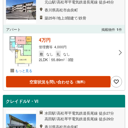
元山駅/高松琴平電気鉄道長尾線 徒歩45分
香川県高松市由良町
築25年/地上3階建て/鉄骨
アパート
掲載物件
1
件
4万円
管理費等 4,000円
敷
なし
礼
なし
2LDK
55.89m
3階
2
もっと見る
空室状況を問い合わせる
（無料）
クレイドルV・VI
水田駅/高松琴平電気鉄道長尾線 徒歩27分
高田駅/高松琴平電気鉄道長尾線 徒歩29分
香川県高松市由良町