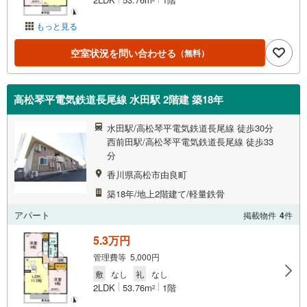
もっと見る
空室状況を問い合わせる
（無料）
高松琴平電気鉄道長尾線 水田駅 2階建 築18年
水田駅/高松琴平電気鉄道長尾線 徒歩30分
西前田駅/高松琴平電気鉄道長尾線 徒歩33
分
香川県高松市由良町
築18年/地上2階建て/軽量鉄骨
アパート
掲載物件
4
件
5.3万円
管理費等 5,000円
敷
なし
礼
なし
2LDK
53.76m
1階
2