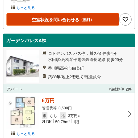
もっと見る
空室状況を問い合わせる
（無料）
ガーデンパレスA棟
コトデンバス バス停：川久保 停歩4分
水田駅/高松琴平電気鉄道長尾線 徒歩29分
香川県高松市由良町
築28年/地上2階建て/軽量鉄骨
アパート
掲載物件
2
件
6万円
管理費等 3,500円
敷
なし
礼
3万円※
2LDK
50.78m
1階
2
もっと見る