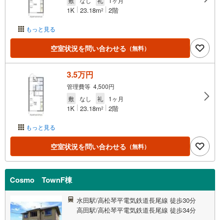
敷
なし
礼
1ヶ月
1K
23.18m
2階
2
もっと見る
空室状況を問い合わせる
（無料）
3.5万円
管理費等 4,500円
敷
なし
礼
1ヶ月
1K
23.18m
2階
2
もっと見る
空室状況を問い合わせる
（無料）
Cosmo TownF棟
水田駅/高松琴平電気鉄道長尾線 徒歩30分
高田駅/高松琴平電気鉄道長尾線 徒歩34分