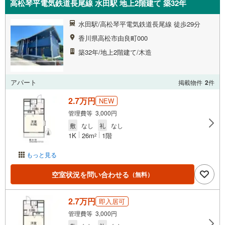
高松琴平電気鉄道長尾線 水田駅 地上2階建て 築32年
水田駅/高松琴平電気鉄道長尾線 徒歩29分
香川県高松市由良町000
築32年/地上2階建て/木造
アパート
掲載物件
2
件
2.7万円
NEW
管理費等 3,000円
敷
なし
礼
なし
1K
26m
1階
2
もっと見る
空室状況を問い合わせる
（無料）
2.7万円
即入居可
管理費等 3,000円