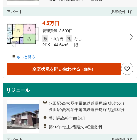
アパート
掲載物件
1
件
4.5万円
管理費等 3,500円
敷
4.5万円
礼
なし
2DK
44.64m
1階
2
もっと見る
空室状況を問い合わせる
（無料）
リジェール
水田駅/高松琴平電気鉄道長尾線 徒歩30分
高田駅/高松琴平電気鉄道長尾線 徒歩32分
香川県高松市由良町
築18年/地上2階建て/軽量鉄骨
アパート
掲載物件
3
件