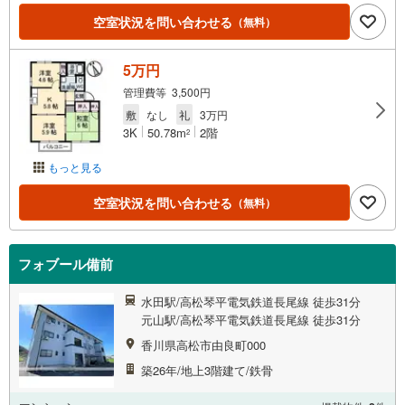
空室状況を問い合わせる
（無料）
5万円
管理費等 3,500円
敷
なし
礼
3万円
3K
50.78m
2階
2
もっと見る
空室状況を問い合わせる
（無料）
フォブール備前
水田駅/高松琴平電気鉄道長尾線 徒歩31分
元山駅/高松琴平電気鉄道長尾線 徒歩31分
香川県高松市由良町000
築26年/地上3階建て/鉄骨