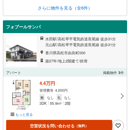
さらに物件を見る（全6件）
フォブールサンパ
水田駅/高松琴平電気鉄道長尾線 徒歩31分
元山駅/高松琴平電気鉄道長尾線 徒歩31分
香川県高松市由良町000
築27年/地上2階建て/鉄骨
アパート
掲載物件
3
件
4.4万円
管理費等 4,000円
敷
なし
礼
なし
3DK
55.9m
2階
2
もっと見る
空室状況を問い合わせる
（無料）