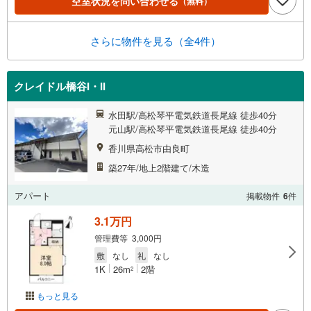
空室状況を問い合わせる
（無料）
さらに物件を見る（全4件）
クレイドル橋谷I・II
水田駅/高松琴平電気鉄道長尾線 徒歩40分
元山駅/高松琴平電気鉄道長尾線 徒歩40分
香川県高松市由良町
築27年/地上2階建て/木造
アパート
掲載物件
6
件
3.1万円
管理費等 3,000円
敷
なし
礼
なし
1K
26m
2階
2
もっと見る