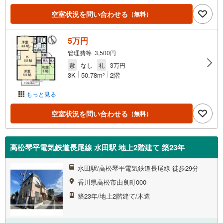
空室状況を問い合わせる
（無料）
5万円
管理費等 3,500円
敷
なし
礼
3万円
3K
50.78m
2階
2
もっと見る
空室状況を問い合わせる
（無料）
高松琴平電気鉄道長尾線 水田駅 地上2階建て 築23年
水田駅/高松琴平電気鉄道長尾線 徒歩29分
香川県高松市由良町000
築23年/地上2階建て/木造