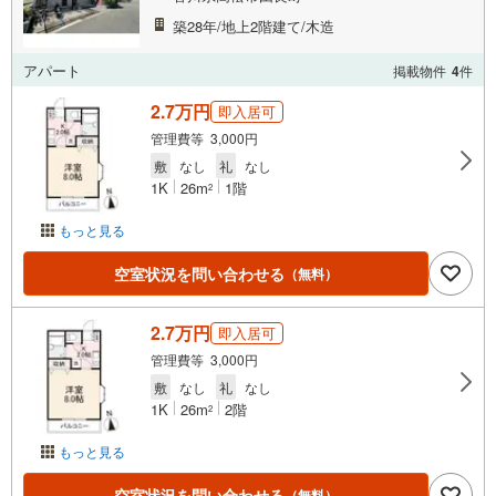
築28年/地上2階建て/木造
アパート
掲載物件
4
件
2.7万円
即入居可
管理費等 3,000円
敷
なし
礼
なし
1K
26m
1階
2
もっと見る
空室状況を問い合わせる
（無料）
2.7万円
即入居可
管理費等 3,000円
敷
なし
礼
なし
1K
26m
2階
2
もっと見る
空室状況を問い合わせる
（無料）