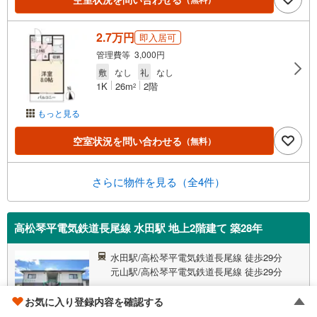
2.7万円
即入居可
管理費等 3,000円
敷
なし
礼
なし
1K
26m
2階
2
もっと見る
空室状況を問い合わせる
（無料）
さらに物件を見る（全4件）
高松琴平電気鉄道長尾線 水田駅 地上2階建て 築28年
水田駅/高松琴平電気鉄道長尾線 徒歩29分
元山駅/高松琴平電気鉄道長尾線 徒歩29分
香川県高松市由良町000
お気に入り登録内容を確認する
築28年/地上2階建て/軽量鉄骨