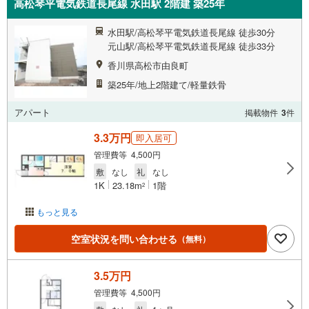
高松琴平電気鉄道長尾線 水田駅 2階建 築25年
水田駅/高松琴平電気鉄道長尾線 徒歩30分
元山駅/高松琴平電気鉄道長尾線 徒歩33分
香川県高松市由良町
築25年/地上2階建て/軽量鉄骨
アパート
掲載物件
3
件
3.3万円
即入居可
管理費等 4,500円
敷
なし
礼
なし
1K
23.18m
1階
2
もっと見る
空室状況を問い合わせる
（無料）
3.5万円
管理費等 4,500円