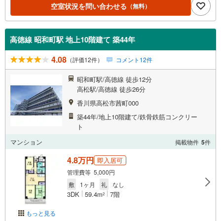
空室状況を問い合わせる
（無料）
高徳線 昭和町駅 地上10階建て 築44年
4.08
（評価12件）
コメント12件
昭和町駅/高徳線 徒歩12分
高松駅/高徳線 徒歩26分
香川県高松市茜町000
築44年/地上10階建て/鉄骨鉄筋コンクリー
ト
マンション
掲載物件
5
件
4.8万円
即入居可
管理費等 5,000円
敷
1ヶ月
礼
なし
3DK
59.4m
7階
2
もっと見る