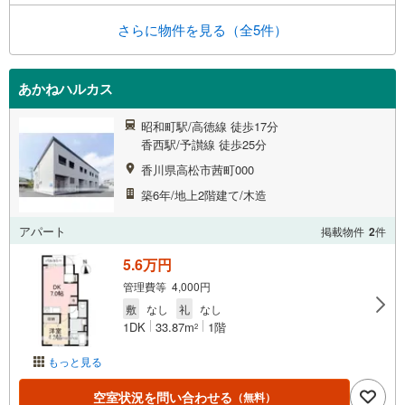
さらに物件を見る（全5件）
あかねハルカス
昭和町駅/高徳線 徒歩17分
香西駅/予讃線 徒歩25分
香川県高松市茜町000
築6年/地上2階建て/木造
アパート
掲載物件
2
件
5.6万円
管理費等 4,000円
敷
なし
礼
なし
1DK
33.87m
1階
2
もっと見る
空室状況を問い合わせる
（無料）