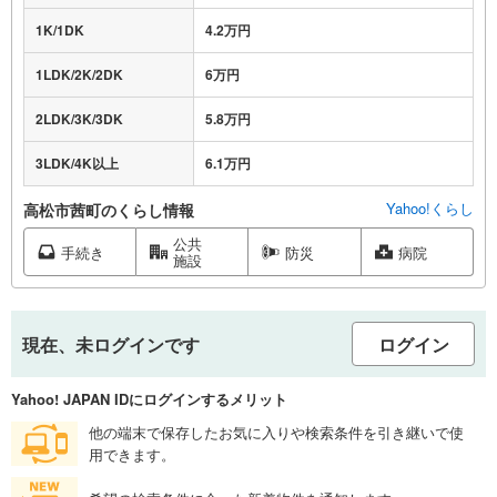
1K/1DK
4.2万円
1LDK/2K/2DK
6万円
2LDK/3K/3DK
5.8万円
3LDK/4K以上
6.1万円
Yahoo!くらし
高松市茜町のくらし情報
公共
手続き
防災
病院
施設
現在、未ログインです
ログイン
Yahoo! JAPAN IDにログインするメリット
他の端末で保存したお気に入りや検索条件を引き継いで使
用できます。