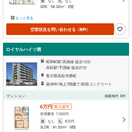
敷
なし
礼
なし
3DK
58.32m
2階
2
もっと見る
空室状況を問い合わせる
（無料）
ロイヤルハイツ茜
昭和町駅/高徳線 徒歩12分
高松駅/予讃線 徒歩27分
香川県高松市茜町
築38年/地上7階建て/鉄筋コンクリート
マンション
掲載物件
3
件
6万円
即入居可
管理費等 7,000円
敷
なし
礼
6万円
3LDK
81.52m
6階
2