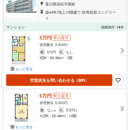
香川県高松市茜町
築44年/地上10階建て/鉄骨鉄筋コンクリー
ト
マンション
掲載物件
14
件
5万円
即入居可
管理費等 5,000円
敷
5万円
礼
なし
3DK
60.48m
1階
2
もっと見る
空室状況を問い合わせる
（無料）
6万円
即入居可
管理費等 5,000円
敷
なし※
礼
6万円※
1LDK
60.48m
10階
2
もっと見る