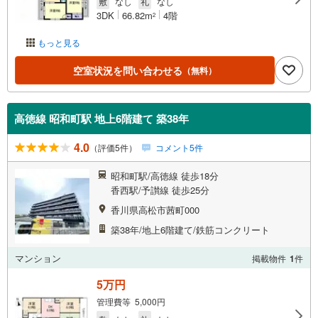
敷
なし
礼
なし
3DK
66.82m
4階
2
もっと見る
空室状況を問い合わせる
（無料）
高徳線 昭和町駅 地上6階建て 築38年
4.0
（評価5件）
コメント5件
昭和町駅/高徳線 徒歩18分
香西駅/予讃線 徒歩25分
香川県高松市茜町000
築38年/地上6階建て/鉄筋コンクリート
マンション
掲載物件
1
件
5万円
管理費等 5,000円