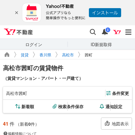
Yahoo!不動産
検索
通知
i
ログイン
ID新規取得
賃貸
香川県
高松市
茜町
高松市茜町の賃貸物件
（賃貸マンション・アパート・一戸建て）
高松市茜町
条件変更
新着順
検索条件保存
通知設定
41
件
地図表示
（新着
0
件）
掲載情報について