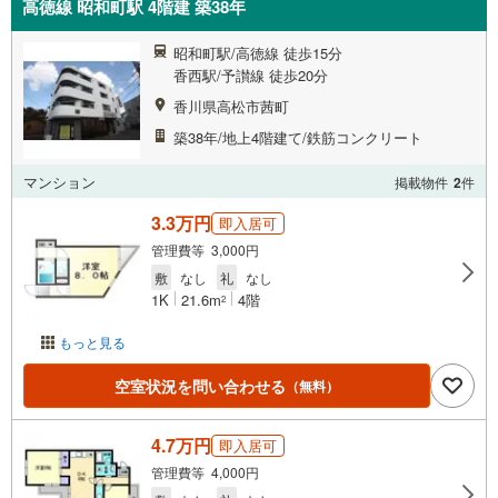
高徳線 昭和町駅 4階建 築38年
昭和町駅/高徳線 徒歩15分
香西駅/予讃線 徒歩20分
香川県高松市茜町
築38年/地上4階建て/鉄筋コンクリート
マンション
掲載物件
2
件
3.3万円
即入居可
管理費等 3,000円
敷
なし
礼
なし
1K
21.6m
4階
2
もっと見る
空室状況を問い合わせる
（無料）
4.7万円
即入居可
管理費等 4,000円