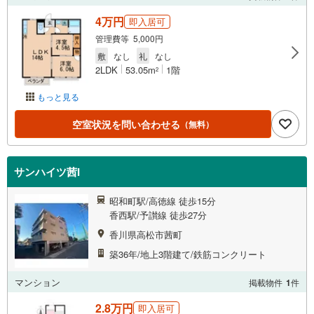
4万円
即入居可
管理費等 5,000円
敷
なし
礼
なし
2LDK
53.05m
1階
2
もっと見る
空室状況を問い合わせる
（無料）
サンハイツ茜I
昭和町駅/高徳線 徒歩15分
香西駅/予讃線 徒歩27分
香川県高松市茜町
築36年/地上3階建て/鉄筋コンクリート
マンション
掲載物件
1
件
2.8万円
即入居可