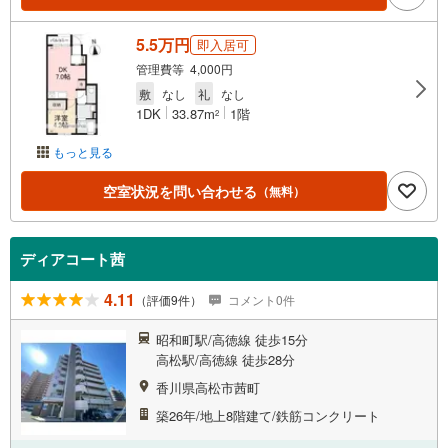
5.5万円
即入居可
管理費等 4,000円
敷
なし
礼
なし
1DK
33.87m
1階
2
もっと見る
空室状況を問い合わせる
（無料）
ディアコート茜
4.11
（評価9件）
コメント0件
昭和町駅/高徳線 徒歩15分
高松駅/高徳線 徒歩28分
香川県高松市茜町
築26年/地上8階建て/鉄筋コンクリート