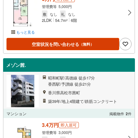
管理費等 5,000円
敷
なし
礼
なし
2LDK
54.7m
6階
2
もっと見る
空室状況を問い合わせる
（無料）
メゾン茜.
昭和町駅/高徳線 徒歩17分
香西駅/予讃線 徒歩21分
香川県高松市茜町
築39年/地上4階建て/鉄筋コンクリート
マンション
掲載物件
2
件
3.4万円
即入居可
管理費等 3,000円