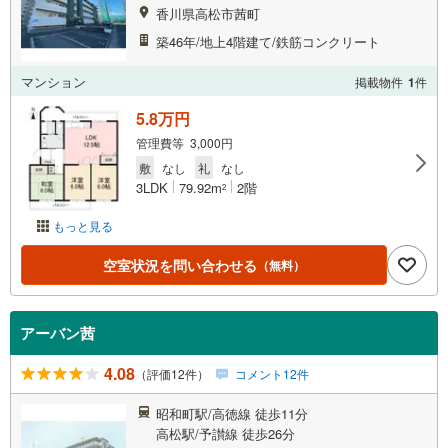
香川県高松市茜町
築46年/地上4階建て/鉄筋コンクリート
マンション
掲載物件
1
件
5.8万円
管理費等 3,000円
敷
なし
礼
なし
3LDK
79.92m
2階
2
もっと見る
空室状況を問い合わせる
（無料）
アーバン茜
4.08
（評価12件）
コメント12件
昭和町駅/高徳線 徒歩11分
高松駅/予讃線 徒歩26分