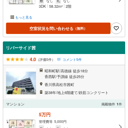
敷
なし
礼
なし
3DK
58.32m
2階
2
もっと見る
空室状況を問い合わせる
（無料）
リバーサイド茜
4.0
（評価5件）
コメント5件
昭和町駅/高徳線 徒歩18分
香西駅/予讃線 徒歩25分
香川県高松市茜町
築38年/地上6階建て/鉄筋コンクリート
マンション
掲載物件
1
件
5万円
管理費等 5,000円