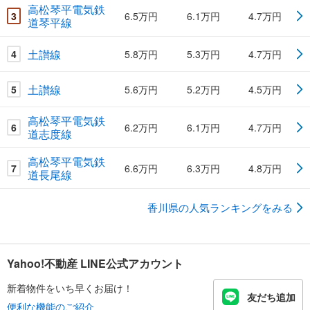
高松琴平電気鉄
3
6.5万円
6.1万円
4.7万円
道琴平線
土讃線
4
5.8万円
5.3万円
4.7万円
土讃線
5
5.6万円
5.2万円
4.5万円
高松琴平電気鉄
6
6.2万円
6.1万円
4.7万円
道志度線
高松琴平電気鉄
7
6.6万円
6.3万円
4.8万円
道長尾線
香川県の人気ランキングをみる
Yahoo!不動産 LINE公式アカウント
新着物件をいち早くお届け！
友だち追加
便利な機能のご紹介