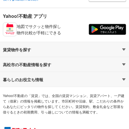
Yahoo!不動産 アプリ
地図でサクッと物件探し
物件比較が手軽にできる
賃貸物件を探す
路線・駅から探す
地域から探す
高松市の不動産情報を探す
通勤時間から探す
不動産・住宅
家賃相場から探す
賃貸住宅
暮らしのお役立ち情報
不動産会社から探す
新築マンション
マンションカタログ
希望の条件から探す
中古マンション
教えて！住まいの先生
Yahoo!不動産の「賃貸」では、全国の賃貸マンション、賃貸アパート、一戸建
て（借家）の情報を掲載しています。市区町村や沿線、駅、こだわりの条件か
らあなたにピッタリの物件を探してください。賃貸契約、敷金礼金など部屋を
テーマから探す
新築一戸建て
ランキングから探す
中古一戸建て
借りるときの初期費用、引っ越しについての情報も満載です。
注文住宅
土地