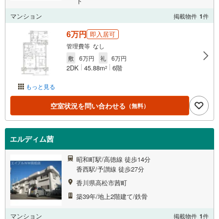
ト
マンション
掲載物件
1
件
6万円
即入居可
管理費等 なし
敷
6万円
礼
6万円
2DK
45.88m
6階
2
もっと見る
空室状況を問い合わせる
（無料）
エルディム茜
昭和町駅/高徳線 徒歩14分
香西駅/予讃線 徒歩27分
香川県高松市茜町
築39年/地上2階建て/鉄骨
マンション
掲載物件
1
件