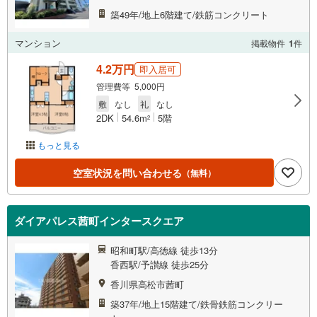
築49年/地上6階建て/鉄筋コンクリート
マンション
掲載物件
1
件
4.2万円
即入居可
管理費等 5,000円
敷
なし
礼
なし
2DK
54.6m
5階
2
もっと見る
空室状況を問い合わせる
（無料）
ダイアパレス茜町インタースクエア
昭和町駅/高徳線 徒歩13分
香西駅/予讃線 徒歩25分
香川県高松市茜町
築37年/地上15階建て/鉄骨鉄筋コンクリー