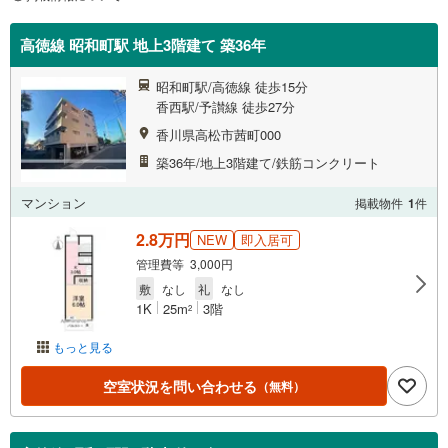
高徳線 昭和町駅 地上3階建て 築36年
昭和町駅/高徳線 徒歩15分
香西駅/予讃線 徒歩27分
香川県高松市茜町000
築36年/地上3階建て/鉄筋コンクリート
マンション
掲載物件
1
件
2.8万円
NEW
即入居可
管理費等 3,000円
敷
なし
礼
なし
1K
25m
3階
2
もっと見る
空室状況を問い合わせる
（無料）