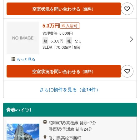
空室状況を問い合わせる
（無料）
5.3万円
即入居可
管理費等 5,000円
敷
5.3万円
礼
なし
3LDK
70.02m
8階
2
もっと見る
空室状況を問い合わせる
（無料）
さらに物件を見る（全14件）
青春ハイツI
昭和町駅/高徳線 徒歩17分
香西駅/予讃線 徒歩24分
香川県高松市茜町