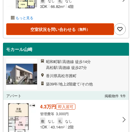
敷
なし
礼
なし
3DK
66.82m
4階
2
もっと見る
空室状況を問い合わせる
（無料）
モカール山崎
昭和町駅/高徳線 徒歩14分
高松駅/高徳線 徒歩27分
香川県高松市茜町
築39年/地上2階建て/その他
アパート
掲載物件
1
件
4.3万円
即入居可
管理費等 3,000円
敷
なし
礼
なし
1DK
43.14m
2階
2