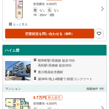
管理費等 3,000円
敷
なし
礼
なし
1K
25m
3階
2
もっと見る
空室状況を問い合わせる
（無料）
ハイム茜
昭和町駅/高徳線 徒歩15分
高松駅/高徳線 徒歩23分
香川県高松市茜町
築39年/地上4階建て/鉄筋コンクリート
マンション
掲載物件
1
件
4.7万円
即入居可
管理費等 4,000円