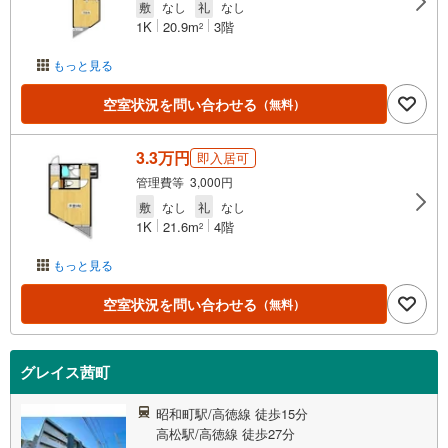
敷
なし
礼
なし
1K
20.9m
3階
2
もっと見る
空室状況を問い合わせる
（無料）
3.3万円
即入居可
管理費等 3,000円
敷
なし
礼
なし
1K
21.6m
4階
2
もっと見る
空室状況を問い合わせる
（無料）
グレイス茜町
昭和町駅/高徳線 徒歩15分
高松駅/高徳線 徒歩27分