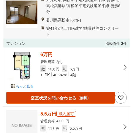
高松築港駅/高松琴平電気鉄道琴平線 徒歩8
分
香川県高松市丸の内
築41年/地上11階建て/鉄骨鉄筋コンクリー
ト
マンション
掲載物件
2
件
6万円
管理費等 なし
敷
12万円
礼
6万円
1LDK
40.24m
4階
2
もっと見る
空室状況を問い合わせる
（無料）
5.5万円
即入居可
管理費等 4,000円
敷
11万円
礼
5.5万円