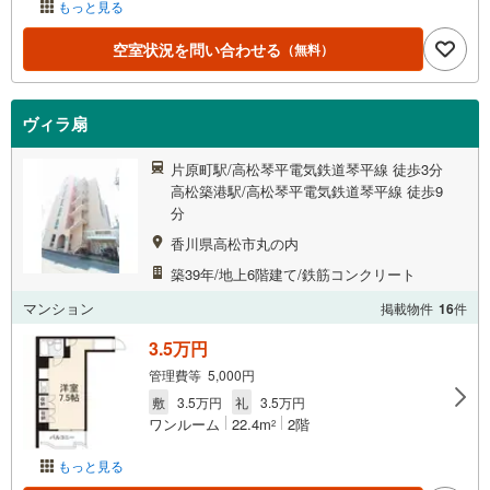
もっと見る
空室状況を問い合わせる
（無料）
ヴィラ扇
片原町駅/高松琴平電気鉄道琴平線 徒歩3分
高松築港駅/高松琴平電気鉄道琴平線 徒歩9
分
香川県高松市丸の内
築39年/地上6階建て/鉄筋コンクリート
マンション
掲載物件
16
件
3.5万円
管理費等 5,000円
敷
3.5万円
礼
3.5万円
ワンルーム
22.4m
2階
2
もっと見る