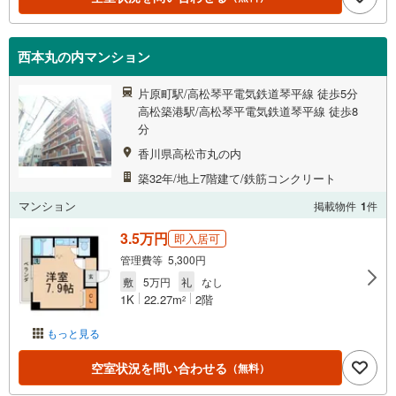
西本丸の内マンション
片原町駅/高松琴平電気鉄道琴平線 徒歩5分
高松築港駅/高松琴平電気鉄道琴平線 徒歩8
分
香川県高松市丸の内
築32年/地上7階建て/鉄筋コンクリート
マンション
掲載物件
1
件
3.5万円
即入居可
管理費等 5,300円
敷
5万円
礼
なし
1K
22.27m
2階
2
もっと見る
空室状況を問い合わせる
（無料）