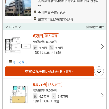
高松築港駅/高松琴平電気鉄道琴平線 徒歩7
分
香川県高松市丸の内
築27年/地上5階建て/鉄骨
マンション
掲載物件
3
件
6万円
即入居可
管理費等 5,000円
敷
6万円
礼
6万円
1DK
34.38m
5階
2
もっと見る
空室状況を問い合わせる
（無料）
6.5万円
即入居可
管理費等 5,000円
敷
6.5万円
礼
6.5万円
1DK
47.9m
5階
2