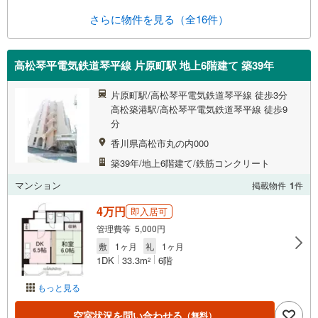
さらに物件を見る（全16件）
高松琴平電気鉄道琴平線 片原町駅 地上6階建て 築39年
片原町駅/高松琴平電気鉄道琴平線 徒歩3分
高松築港駅/高松琴平電気鉄道琴平線 徒歩9
分
香川県高松市丸の内000
築39年/地上6階建て/鉄筋コンクリート
マンション
掲載物件
1
件
4万円
即入居可
管理費等 5,000円
敷
1ヶ月
礼
1ヶ月
1DK
33.3m
6階
2
もっと見る
空室状況を問い合わせる
（無料）