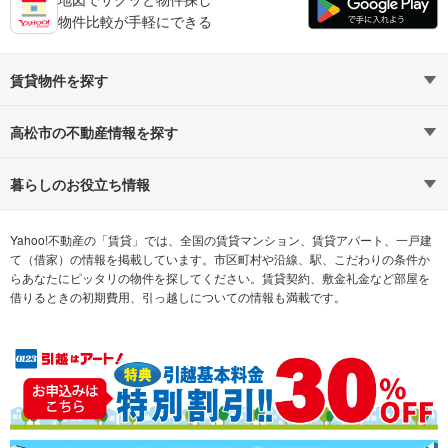
物件比較が手軽にできる
賃貸物件を探す
路線・駅から探す
地域から探す
高松市の不動産情報を探す
通勤時間から探す
不動産・住宅
家賃相場から探す
賃貸住宅
暮らしのお役立ち情報
不動産会社から探す
新築マンション
マンションカタログ
希望の条件から探す
中古マンション
教えて！住まいの先生
Yahoo!不動産の「賃貸」では、全国の賃貸マンション、賃貸アパート、一戸建
て（借家）の情報を掲載しています。市区町村や沿線、駅、こだわりの条件か
らあなたにピッタリの物件を探してください。賃貸契約、敷金礼金など部屋を
テーマから探す
新築一戸建て
ランキングから探す
中古一戸建て
借りるときの初期費用、引っ越しについての情報も満載です。
注文住宅
土地
売却査定