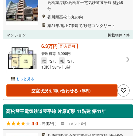
高松築港駅/高松琴平電気鉄道琴平線 徒歩8
分
香川県高松市丸の内
築21年/地上7階建て/鉄筋コンクリート
マンション
掲載物件
1
件
6.3万円
即入居可
管理費等 6,000円
敷
なし
礼
なし
1DK
38m
5階
2
もっと見る
空室状況を問い合わせる
（無料）
高松琴平電気鉄道琴平線 片原町駅 11階建 築41年
4.0
（評価2件）
コメント0件
片原町駅/高松琴平電気鉄道琴平線 徒歩5分