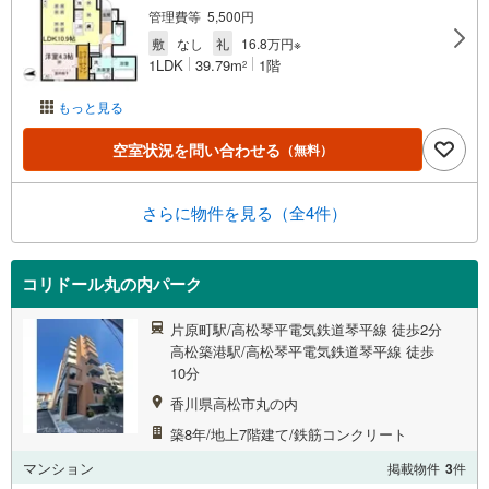
管理費等 5,500円
敷
なし
礼
16.8万円※
1LDK
39.79m
1階
2
もっと見る
空室状況を問い合わせる
（無料）
さらに物件を見る（全4件）
コリドール丸の内パーク
片原町駅/高松琴平電気鉄道琴平線 徒歩2分
高松築港駅/高松琴平電気鉄道琴平線 徒歩
10分
香川県高松市丸の内
築8年/地上7階建て/鉄筋コンクリート
マンション
掲載物件
3
件