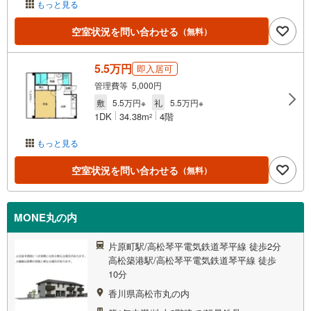
もっと見る
空室状況を問い合わせる
（無料）
5.5万円
即入居可
管理費等 5,000円
敷
5.5万円※
礼
5.5万円※
1DK
34.38m
4階
2
もっと見る
空室状況を問い合わせる
（無料）
MONE丸の内
片原町駅/高松琴平電気鉄道琴平線 徒歩2分
高松築港駅/高松琴平電気鉄道琴平線 徒歩
10分
香川県高松市丸の内