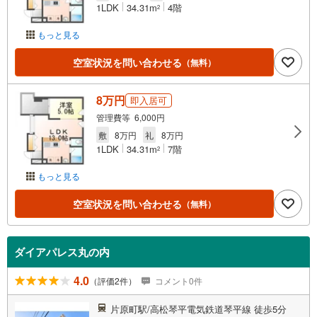
1LDK
34.31m
4階
2
もっと見る
空室状況を問い合わせる
（無料）
8万円
即入居可
管理費等 6,000円
敷
8万円
礼
8万円
1LDK
34.31m
7階
2
もっと見る
空室状況を問い合わせる
（無料）
ダイアパレス丸の内
4.0
（評価2件）
コメント0件
片原町駅/高松琴平電気鉄道琴平線 徒歩5分