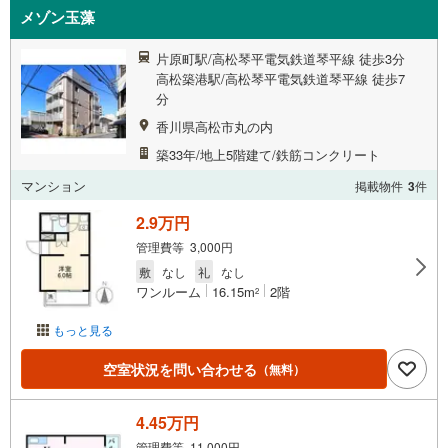
メゾン玉藻
片原町駅/高松琴平電気鉄道琴平線 徒歩3分
高松築港駅/高松琴平電気鉄道琴平線 徒歩7
分
香川県高松市丸の内
築33年/地上5階建て/鉄筋コンクリート
マンション
掲載物件
3
件
2.9万円
管理費等 3,000円
敷
なし
礼
なし
ワンルーム
16.15m
2階
2
もっと見る
空室状況を問い合わせる
（無料）
4.45万円
管理費等 11,000円