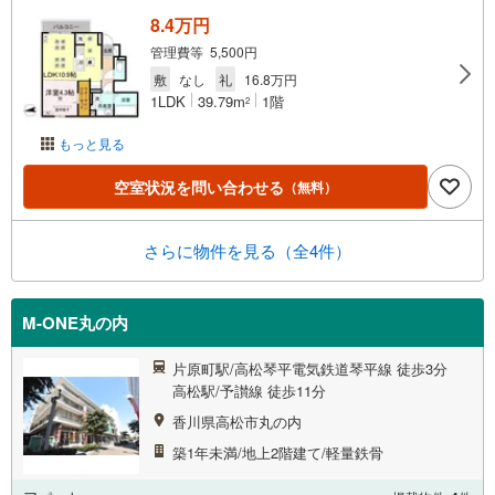
8.4万円
管理費等 5,500円
敷
なし
礼
16.8万円
1LDK
39.79m
1階
2
もっと見る
空室状況を問い合わせる
（無料）
さらに物件を見る（全4件）
M-ONE丸の内
片原町駅/高松琴平電気鉄道琴平線 徒歩3分
高松駅/予讃線 徒歩11分
香川県高松市丸の内
築1年未満/地上2階建て/軽量鉄骨