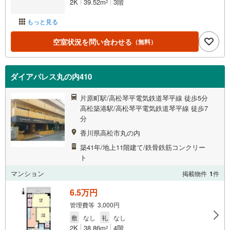
2K
39.52m
3階
2
もっと見る
空室状況を問い合わせる
（無料）
ダイアパレス丸の内410
片原町駅/高松琴平電気鉄道琴平線 徒歩5分
高松築港駅/高松琴平電気鉄道琴平線 徒歩7
分
香川県高松市丸の内
築41年/地上11階建て/鉄骨鉄筋コンクリー
ト
マンション
掲載物件
1
件
6.5万円
管理費等 3,000円
敷
なし
礼
なし
2K
38.86m
4階
2