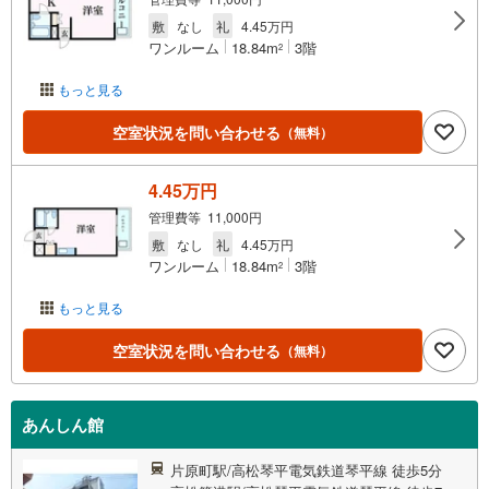
敷
なし
礼
4.45万円
ワンルーム
18.84m
3階
2
もっと見る
空室状況を問い合わせる
（無料）
4.45万円
管理費等 11,000円
敷
なし
礼
4.45万円
ワンルーム
18.84m
3階
2
もっと見る
空室状況を問い合わせる
（無料）
あんしん館
片原町駅/高松琴平電気鉄道琴平線 徒歩5分