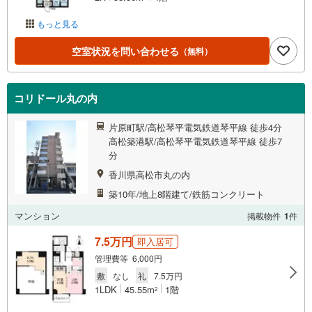
もっと見る
空室状況を問い合わせる
（無料）
コリドール丸の内
片原町駅/高松琴平電気鉄道琴平線 徒歩4分
高松築港駅/高松琴平電気鉄道琴平線 徒歩7
分
香川県高松市丸の内
築10年/地上8階建て/鉄筋コンクリート
マンション
掲載物件
1
件
7.5万円
即入居可
管理費等 6,000円
敷
なし
礼
7.5万円
1LDK
45.55m
1階
2