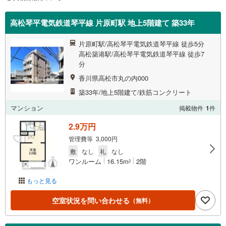
高松琴平電気鉄道琴平線 片原町駅 地上5階建て 築33年
片原町駅/高松琴平電気鉄道琴平線 徒歩5分
高松築港駅/高松琴平電気鉄道琴平線 徒歩7
分
香川県高松市丸の内000
築33年/地上5階建て/鉄筋コンクリート
マンション
掲載物件
1
件
2.9万円
管理費等 3,000円
敷
なし
礼
なし
ワンルーム
16.15m
2階
2
もっと見る
空室状況を問い合わせる
（無料）