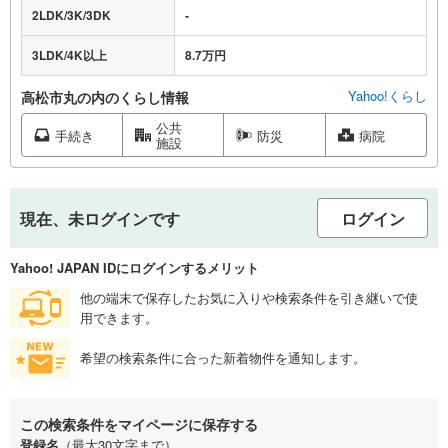
2LDK/3K/3DK
-
3LDK/4K以上
8.7万円
Yahoo!くらし
高松市丸の内のくらし情報
公共
手続き
防災
病院
施設
現在、未ログインです
ログイン
Yahoo! JAPAN IDにログインするメリット
他の端末で保存したお気に入りや検索条件を引き継いで使
用できます。
希望の検索条件に合った新着物件を通知します。
この検索条件をマイページに保存する
登録名
（最大30文字まで）