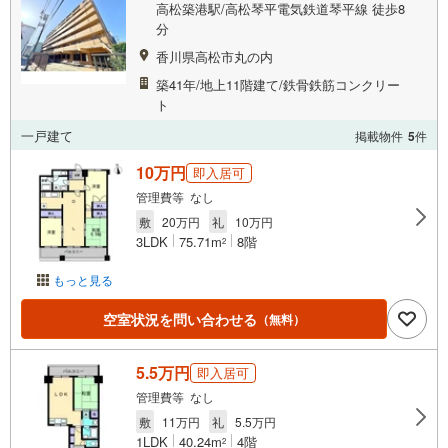
高松築港駅/高松琴平電気鉄道琴平線 徒歩8
分
香川県高松市丸の内
築41年/地上11階建て/鉄骨鉄筋コンクリー
ト
一戸建て
掲載物件
5
件
10万円
即入居可
管理費等 なし
敷
20万円
礼
10万円
3LDK
75.71m
8階
2
もっと見る
空室状況を問い合わせる
（無料）
5.5万円
即入居可
管理費等 なし
敷
11万円
礼
5.5万円
1LDK
40.24m
4階
2