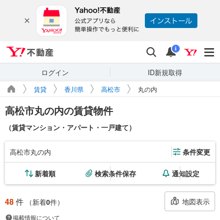
Yahoo!不動産
検索
通知
i
ログイン
ID新規取得
賃貸
香川県
高松市
丸の内
高松市丸の内の賃貸物件
（賃貸マンション・アパート・一戸建て）
高松市丸の内
条件変更
新着順
検索条件保存
通知設定
48
件
地図表示
（新着
0
件）
掲載情報について