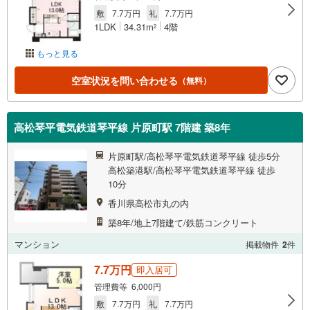
敷
7.7万円
礼
7.7万円
1LDK
34.31m
4階
2
もっと見る
空室状況を問い合わせる
（無料）
高松琴平電気鉄道琴平線 片原町駅 7階建 築8年
片原町駅/高松琴平電気鉄道琴平線 徒歩5分
高松築港駅/高松琴平電気鉄道琴平線 徒歩
10分
香川県高松市丸の内
築8年/地上7階建て/鉄筋コンクリート
マンション
掲載物件
2
件
7.7万円
即入居可
管理費等 6,000円
敷
7.7万円
礼
7.7万円