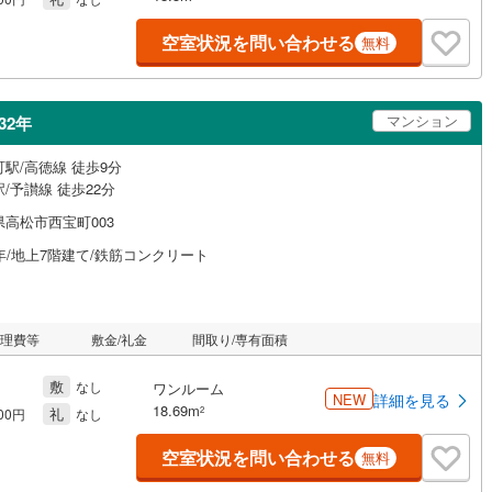
空室状況を問い合わせる
無料
マンション
32年
駅/高徳線 徒歩9分
/予讃線 徒歩22分
県高松市西宝町003
年/地上7階建て/鉄筋コンクリート
管理費等
敷金/礼金
間取り/専有面積
敷
なし
ワンルーム
NEW
詳細を見る
18.69m
礼
2
000円
なし
空室状況を問い合わせる
無料