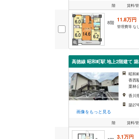
階
賃料/
11.8万円
8階
管理費等
な
高徳線 昭和町駅 地上2階建て 築
昭和町
香西駅
栗林公
香川
築27
画像をもっと見る
階
賃料/
3.1万円