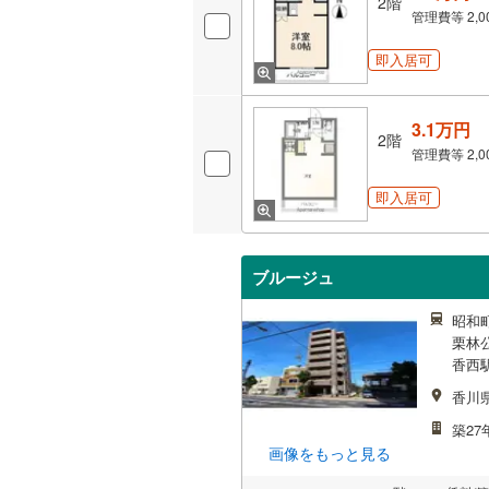
2階
管理費等
2,
即入居可
3.1万円
2階
管理費等
2,
即入居可
ブルージュ
昭和町
栗林公
香西駅
香川
築27
画像をもっと見る