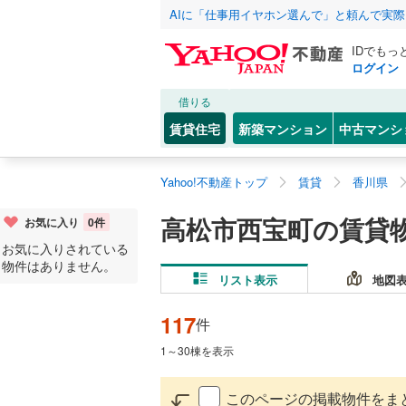
AIに「仕事用イヤホン選んで」と頼んで実
IDでもっ
ログイン
借りる
賃貸住宅
新築マンション
中古マンシ
Yahoo!不動産トップ
賃貸
香川県
高松市西宝町の賃貸
お気に入り
0
件
お気に入りされている
物件はありません。
リスト表示
地図
117
件
1
～
30
棟を表示
このページの掲載物件をま