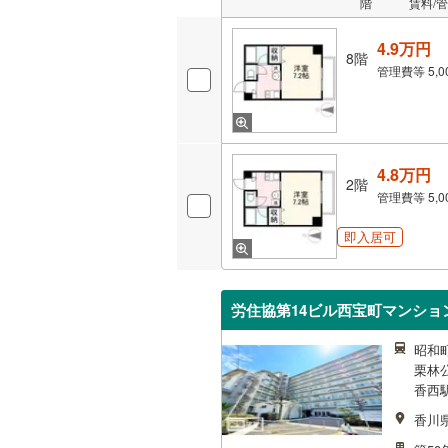
階
賃料/
4.9万円
8階
管理費等
5,
4.8万円
2階
管理費等
5,
即入居可
労住協第14ビル西宝町マンショ
昭和町
栗林公
香西駅
香川