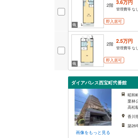
3.6万円
2階
管理費等
な
即入居可
2.5万円
2階
管理費等
な
即入居可
ダイアパレス西宝町弐番館
昭和町
栗林公
高松駅
香川
築26
画像をもっと見る