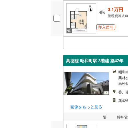
3.1万円
4階
管理費等
3,
即入居可
高徳線 昭和町駅 3階建 築42年
昭和町
栗林公
高松駅
香川
築42
画像をもっと見る
階
賃料/