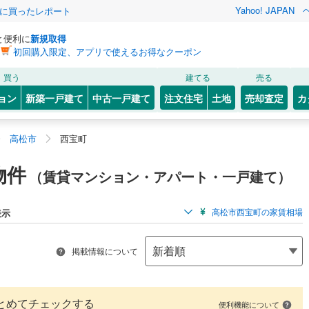
Yahoo! JAPAN
際に買ったレポート
と便利に
新規取得
初回購入限定、アプリで使えるお得なクーポン
買う
建てる
売る
ョン
新築一戸建て
中古一戸建て
注文住宅
土地
売却査定
カ
高松市
西宝町
物件
（賃貸マンション・アパート・一戸建て）
高松市西宝町の家賃相場
表示
掲載情報について
とめてチェックする
便利機能について