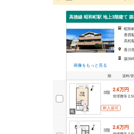
高徳線 昭和町駅 地上3階建て 築
昭和町
香西駅
高松駅
香川
築39
画像をもっと見る
階
賃料/
2.6万円
3階
管理費等
2,
即入居可
2.6万円
3階
管理費等
2,