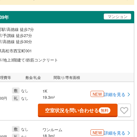
マンション
39年
駅/高徳線 徒歩7分
/予讃線 徒歩27分
/高徳線 徒歩30分
県高松市西宝町001
年/地上3階建て/鉄筋コンクリート
管理費等
敷金/礼金
間取り/専有面積
敷
なし
1K
NEW
詳細を見る
19.3m
礼
2
500円
なし
空室状況を問い合わせる
無料
敷
なし
ワンルーム
NEW
詳細を見る
18.3m
礼
2
500円
なし