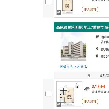
即入居可
高徳線 昭和町駅 地上7階建て 築
昭和町
香西駅
香川
築32
画像をもっと見る
階
賃料/
3.1万円
3階
管理費等
3,
即入居可