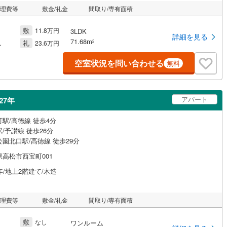
管理費等
敷金/礼金
間取り/専有面積
敷
11.8万円
3LDK
詳細を見る
71.68m
礼
2
し
23.6万円
空室状況を問い合わせる
無料
アパート
27年
駅/高徳線 徒歩4分
/予讃線 徒歩26分
園北口駅/高徳線 徒歩29分
県高松市西宝町001
年/地上2階建て/木造
管理費等
敷金/礼金
間取り/専有面積
敷
なし
ワンルーム