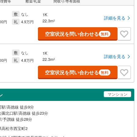
管理費等
敷金/礼金
間取り/専有面積
敷
なし
1K
詳細を見る
22.3m
礼
2
000円
4.9万円
空室状況を問い合わせる
無料
敷
なし
1K
詳細を見る
22.3m
礼
2
000円
4.8万円
空室状況を問い合わせる
無料
マンション
ン
駅/高徳線 徒歩9分
園北口駅/高徳線 徒歩23分
/予讃線 徒歩28分
県高松市西宝町2