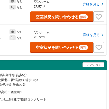
敷
なし
ワンルーム
詳細を見る
27.57m
礼
2
し
なし
空室状況を問い合わせる
無料
敷
なし
ワンルーム
詳細を見る
20.72m
礼
2
し
なし
空室状況を問い合わせる
無料
マンション
駅/高徳線 徒歩5分
園北口駅/高徳線 徒歩25分
/予讃線 徒歩27分
県高松市西宝町1
年/地上9階建て/鉄筋コンクリート