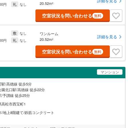
詳細を見る
20.52m
礼
2
000円
なし
空室状況を問い合わせる
無料
敷
なし
ワンルーム
詳細を見る
20.52m
礼
2
000円
なし
空室状況を問い合わせる
無料
マンション
駅/高徳線 徒歩5分
園北口駅/高徳線 徒歩22分
/予讃線 徒歩25分
県高松市西宝町1
年/地上8階建て/鉄筋コンクリート