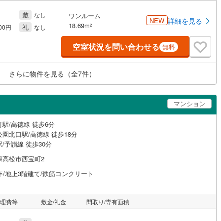
敷
なし
ワンルーム
NEW
詳細を見る
18.69m
礼
2
000円
なし
空室状況を問い合わせる
無料
さらに物件を見る（全
7
件）
マンション
駅/高徳線 徒歩6分
園北口駅/高徳線 徒歩18分
/予讃線 徒歩30分
県高松市西宝町2
年/地上3階建て/鉄筋コンクリート
管理費等
敷金/礼金
間取り/専有面積