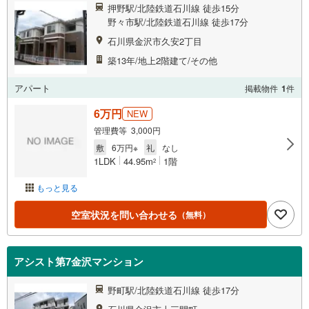
押野駅/北陸鉄道石川線 徒歩15分
野々市駅/北陸鉄道石川線 徒歩17分
石川県金沢市久安2丁目
築13年/地上2階建て/その他
アパート
掲載物件
1
件
6万円
NEW
管理費等 3,000円
敷
6万円※
礼
なし
1LDK
44.95m
1階
2
もっと見る
空室状況を問い合わせる
（無料）
アシスト第7金沢マンション
野町駅/北陸鉄道石川線 徒歩17分