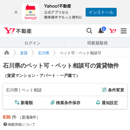
Yahoo!不動産
検索
通知
i
ログイン
ID新規取得
賃貸
石川県
ペット可・ペット相談可
石川県のペット可・ペット相談可の賃貸物件
（賃貸マンション・アパート・一戸建て）
石川県 | ペット相談
条件変更
新着順
検索条件保存
通知設定
636
件
（新着
0
件）
掲載情報について