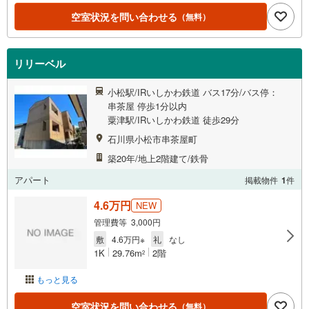
空室状況を問い合わせる
（無料）
リリーベル
小松駅/IRいしかわ鉄道 バス17分/バス停：
串茶屋 停歩1分以内
粟津駅/IRいしかわ鉄道 徒歩29分
石川県小松市串茶屋町
築20年/地上2階建て/鉄骨
アパート
掲載物件
1
件
4.6万円
NEW
管理費等 3,000円
敷
4.6万円※
礼
なし
1K
29.76m
2階
2
もっと見る
空室状況を問い合わせる
（無料）