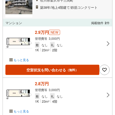
石川県金沢市十三間町
築38年/地上4階建て/鉄筋コンクリート
マンション
掲載物件
2
件
2.9万円
NEW
管理費等 3,000円
敷
なし
礼
なし
1K
23m
2階
2
もっと見る
空室状況を問い合わせる
（無料）
2.8万円
管理費等 3,000円
敷
なし
礼
なし
1K
23m
4階
2
もっと見る