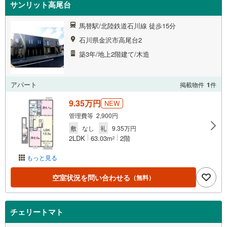
サンリット高尾台
馬替駅/北陸鉄道石川線 徒歩15分
石川県金沢市高尾台2
築3年/地上2階建て/木造
アパート
掲載物件
1
件
9.35万円
NEW
管理費等 2,900円
敷
なし
礼
9.35万円
2LDK
63.03m
2階
2
もっと見る
空室状況を問い合わせる
（無料）
チェリートマト