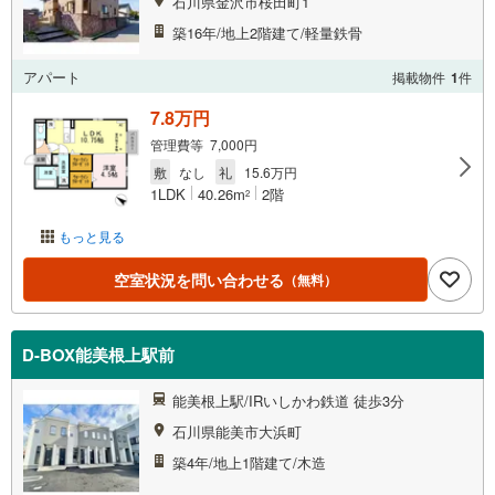
石川県金沢市桜田町1
築16年/地上2階建て/軽量鉄骨
アパート
掲載物件
1
件
7.8万円
管理費等 7,000円
敷
なし
礼
15.6万円
1LDK
40.26m
2階
2
もっと見る
空室状況を問い合わせる
（無料）
D-BOX能美根上駅前
能美根上駅/IRいしかわ鉄道 徒歩3分
石川県能美市大浜町
築4年/地上1階建て/木造