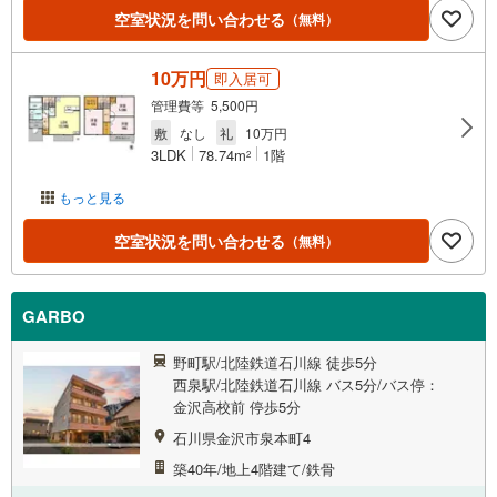
空室状況を問い合わせる
（無料）
10万円
即入居可
管理費等 5,500円
敷
なし
礼
10万円
3LDK
78.74m
1階
2
もっと見る
空室状況を問い合わせる
（無料）
GARBO
野町駅/北陸鉄道石川線 徒歩5分
西泉駅/北陸鉄道石川線 バス5分/バス停：
金沢高校前 停歩5分
石川県金沢市泉本町4
築40年/地上4階建て/鉄骨