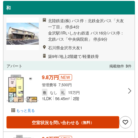
和
北陸鉄道(株) バス停：北鉄金沢バス「大友
一丁目」 停歩4分
金沢駅/IRいしかわ鉄道 バス16分/バス停：
北鉄バス「中央病院前」 停歩9分
石川県金沢市大友1
築9年/地上2階建て/軽量鉄骨
アパート
掲載物件
3
件
9.8万円
NEW
管理費等 7,500円
敷
なし
礼
15万円
1LDK
56.45m
2階
2
もっと見る
空室状況を問い合わせる
（無料）