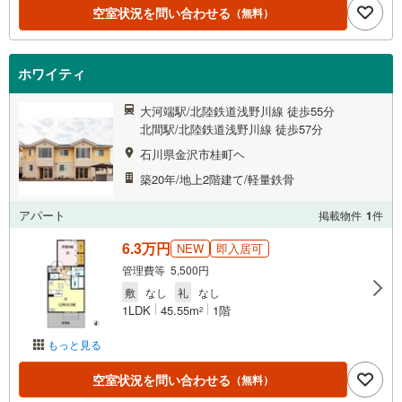
空室状況を問い合わせる
（無料）
ホワイティ
大河端駅/北陸鉄道浅野川線 徒歩55分
北間駅/北陸鉄道浅野川線 徒歩57分
石川県金沢市桂町ヘ
築20年/地上2階建て/軽量鉄骨
アパート
掲載物件
1
件
6.3万円
NEW
即入居可
管理費等 5,500円
敷
なし
礼
なし
1LDK
45.55m
1階
2
もっと見る
空室状況を問い合わせる
（無料）