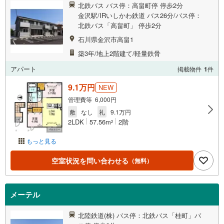
北鉄バス バス停：高畠町停 停歩2分
金沢駅/IRいしかわ鉄道 バス26分/バス停：
北鉄バス「高畠町」 停歩2分
石川県金沢市高畠1
築3年/地上2階建て/軽量鉄骨
アパート
掲載物件
1
件
9.1万円
NEW
管理費等 6,000円
敷
なし
礼
9.1万円
2LDK
57.56m
2階
2
もっと見る
空室状況を問い合わせる
（無料）
メーテル
北陸鉄道(株) バス停：北鉄バス「桂町」バ