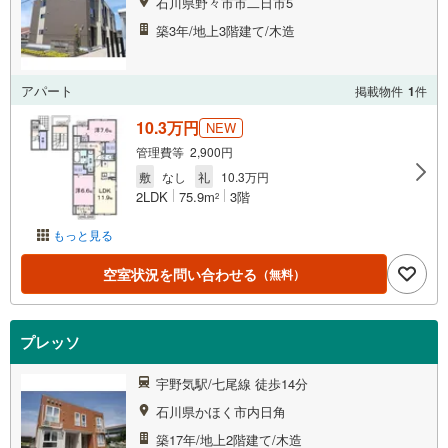
石川県野々市市二日市5
築3年/地上3階建て/木造
アパート
掲載物件
1
件
10.3万円
NEW
管理費等 2,900円
敷
なし
礼
10.3万円
2LDK
75.9m
3階
2
もっと見る
空室状況を問い合わせる
（無料）
プレッソ
宇野気駅/七尾線 徒歩14分
石川県かほく市内日角
築17年/地上2階建て/木造