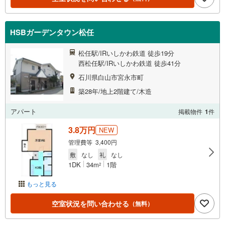
HSBガーデンタウン松任
松任駅/IRいしかわ鉄道 徒歩19分
西松任駅/IRいしかわ鉄道 徒歩41分
石川県白山市宮永市町
築28年/地上2階建て/木造
アパート
掲載物件
1
件
3.8万円
NEW
管理費等 3,400円
敷
なし
礼
なし
1DK
34m
1階
2
もっと見る
空室状況を問い合わせる
（無料）