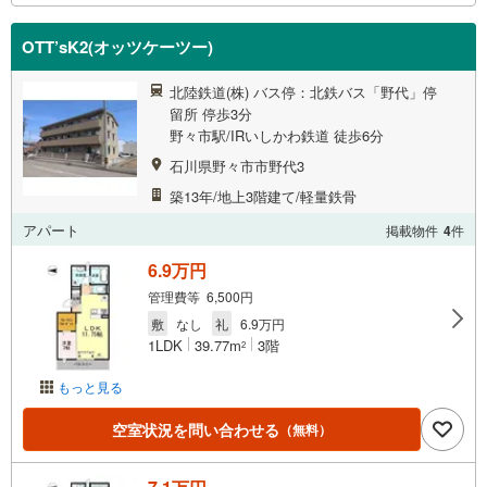
OTT’sK2(オッツケーツー)
北陸鉄道(株) バス停：北鉄バス「野代」停
留所 停歩3分
野々市駅/IRいしかわ鉄道 徒歩6分
石川県野々市市野代3
築13年/地上3階建て/軽量鉄骨
アパート
掲載物件
4
件
6.9万円
管理費等 6,500円
敷
なし
礼
6.9万円
1LDK
39.77m
3階
2
もっと見る
空室状況を問い合わせる
（無料）