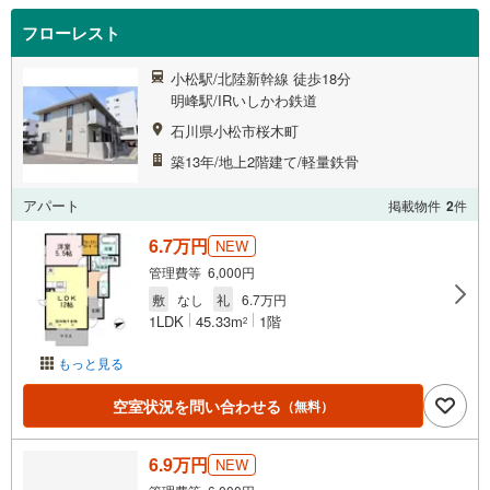
フローレスト
小松駅/北陸新幹線 徒歩18分
明峰駅/IRいしかわ鉄道
石川県小松市桜木町
築13年/地上2階建て/軽量鉄骨
アパート
掲載物件
2
件
6.7万円
NEW
管理費等 6,000円
敷
なし
礼
6.7万円
1LDK
45.33m
1階
2
もっと見る
空室状況を問い合わせる
（無料）
6.9万円
NEW