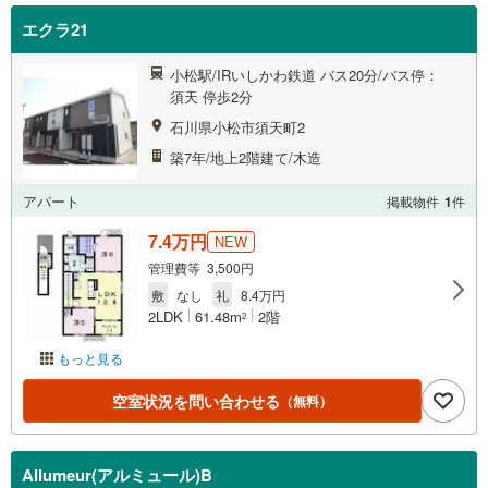
エクラ21
小松駅/IRいしかわ鉄道 バス20分/バス停：
須天 停歩2分
石川県小松市須天町2
築7年/地上2階建て/木造
アパート
掲載物件
1
件
7.4万円
NEW
管理費等 3,500円
敷
なし
礼
8.4万円
2LDK
61.48m
2階
2
もっと見る
空室状況を問い合わせる
（無料）
Allumeur(アルミュール)B