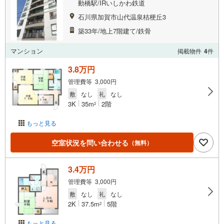
動橋駅/IRいしかわ鉄道
石川県加賀市山代温泉桔梗丘3
築33年/地上7階建て/鉄骨
マンション
掲載物件
4
件
3.8万円
管理費等 3,000円
敷
なし
礼
なし
3K
35m
2階
2
もっと見る
空室状況を問い合わせる
（無料）
3.4万円
管理費等 3,000円
敷
なし
礼
なし
2K
37.5m
5階
2
もっと見る