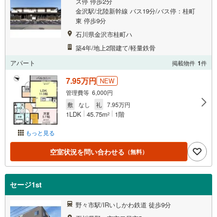
ス停 停歩2分
金沢駅/北陸新幹線 バス19分/バス停：桂町
東 停歩9分
石川県金沢市桂町ハ
築4年/地上2階建て/軽量鉄骨
アパート
掲載物件
1
件
7.95万円
NEW
管理費等 6,000円
敷
なし
礼
7.95万円
1LDK
45.75m
1階
2
もっと見る
空室状況を問い合わせる
（無料）
セージ1st
野々市駅/IRいしかわ鉄道 徒歩9分