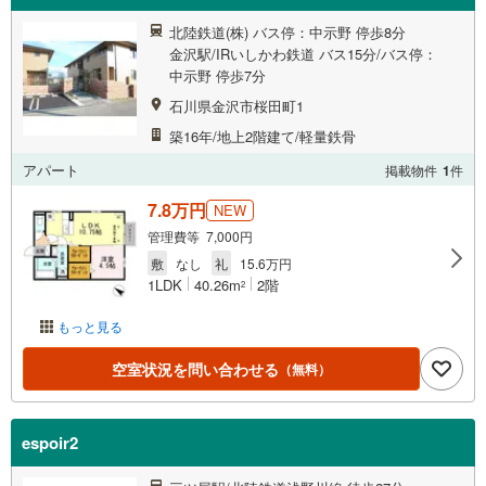
北陸鉄道(株) バス停：中示野 停歩8分
金沢駅/IRいしかわ鉄道 バス15分/バス停：
中示野 停歩7分
石川県金沢市桜田町1
築16年/地上2階建て/軽量鉄骨
アパート
掲載物件
1
件
7.8万円
NEW
管理費等 7,000円
敷
なし
礼
15.6万円
1LDK
40.26m
2階
2
もっと見る
空室状況を問い合わせる
（無料）
espoir2