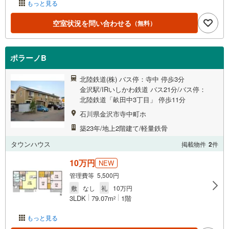
もっと見る
空室状況を問い合わせる
（無料）
ポラーノB
北陸鉄道(株) バス停：寺中 停歩3分
金沢駅/IRいしかわ鉄道 バス21分/バス停：
北陸鉄道「畝田中3丁目」 停歩11分
石川県金沢市寺中町ホ
築23年/地上2階建て/軽量鉄骨
タウンハウス
掲載物件
2
件
10万円
NEW
管理費等 5,500円
敷
なし
礼
10万円
3LDK
79.07m
1階
2
もっと見る