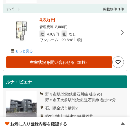
アパート
掲載物件
1
件
4.8万円
管理費等 2,000円
敷
4.8万円
礼
なし
ワンルーム
29.6m
1階
2
もっと見る
空室状況を問い合わせる
（無料）
ルナ・ピエナ
野々市駅/北陸鉄道石川線 徒歩9分
野々市工大前駅/北陸鉄道石川線 徒歩12分
石川県金沢市横川2
築3年/地上3階建て/軽量鉄骨
お気に入り登録内容を確認する
アパート
掲載物件
2
件