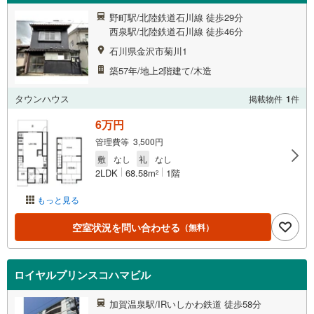
野町駅/北陸鉄道石川線 徒歩29分
西泉駅/北陸鉄道石川線 徒歩46分
石川県金沢市菊川1
築57年/地上2階建て/木造
タウンハウス
掲載物件
1
件
6万円
管理費等 3,500円
敷
なし
礼
なし
2LDK
68.58m
1階
2
もっと見る
空室状況を問い合わせる
（無料）
ロイヤルプリンスコハマビル
加賀温泉駅/IRいしかわ鉄道 徒歩58分