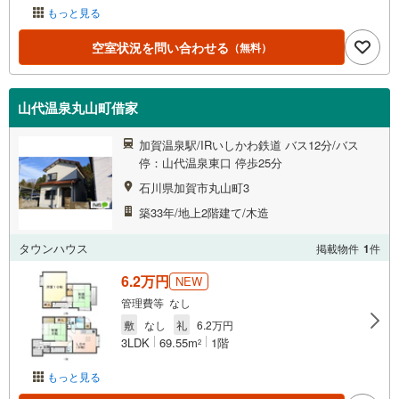
もっと見る
空室状況を問い合わせる
（無料）
山代温泉丸山町借家
加賀温泉駅/IRいしかわ鉄道 バス12分/バス
停：山代温泉東口 停歩25分
石川県加賀市丸山町3
築33年/地上2階建て/木造
タウンハウス
掲載物件
1
件
6.2万円
NEW
管理費等 なし
敷
なし
礼
6.2万円
3LDK
69.55m
1階
2
もっと見る