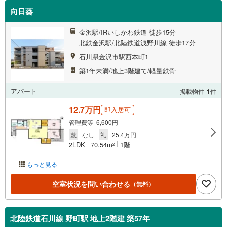
向日葵
金沢駅/IRいしかわ鉄道 徒歩15分
北鉄金沢駅/北陸鉄道浅野川線 徒歩17分
石川県金沢市駅西本町1
築1年未満/地上3階建て/軽量鉄骨
アパート
掲載物件
1
件
12.7万円
即入居可
管理費等 6,600円
敷
なし
礼
25.4万円
2LDK
70.54m
1階
2
もっと見る
空室状況を問い合わせる
（無料）
北陸鉄道石川線 野町駅 地上2階建 築57年