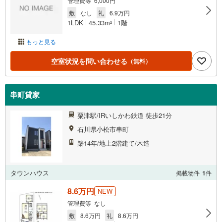
管理費等 6,000円
敷
なし
礼
6.9万円
1LDK
45.33m
1階
2
もっと見る
空室状況を問い合わせる
（無料）
串町貸家
粟津駅/IRいしかわ鉄道 徒歩21分
石川県小松市串町
築14年/地上2階建て/木造
タウンハウス
掲載物件
1
件
8.6万円
NEW
管理費等 なし
敷
8.6万円
礼
8.6万円