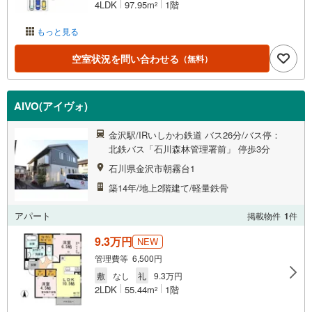
4LDK
97.95m
1階
2
もっと見る
空室状況を問い合わせる
（無料）
AIVO(アイヴォ)
金沢駅/IRいしかわ鉄道 バス26分/バス停：
北鉄バス「石川森林管理署前」 停歩3分
石川県金沢市朝霧台1
築14年/地上2階建て/軽量鉄骨
アパート
掲載物件
1
件
9.3万円
NEW
管理費等 6,500円
敷
なし
礼
9.3万円
2LDK
55.44m
1階
2