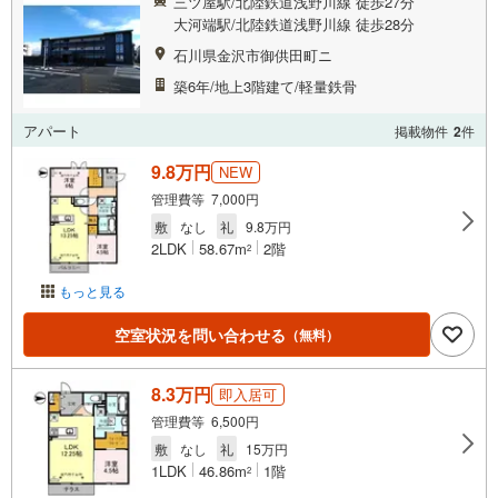
三ツ屋駅/北陸鉄道浅野川線 徒歩27分
大河端駅/北陸鉄道浅野川線 徒歩28分
石川県金沢市御供田町ニ
築6年/地上3階建て/軽量鉄骨
アパート
掲載物件
2
件
9.8万円
NEW
管理費等 7,000円
敷
なし
礼
9.8万円
2LDK
58.67m
2階
2
もっと見る
空室状況を問い合わせる
（無料）
8.3万円
即入居可
管理費等 6,500円
敷
なし
礼
15万円
1LDK
46.86m
1階
2