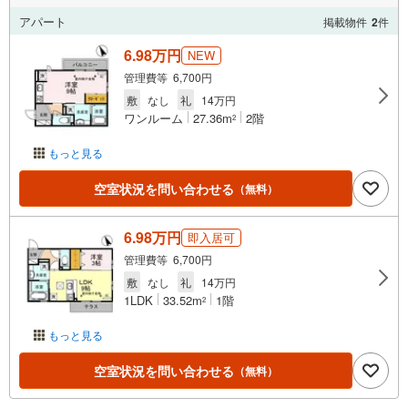
アパート
掲載物件
2
件
6.98万円
NEW
管理費等 6,700円
敷
なし
礼
14万円
ワンルーム
27.36m
2階
2
もっと見る
空室状況を問い合わせる
（無料）
6.98万円
即入居可
管理費等 6,700円
敷
なし
礼
14万円
1LDK
33.52m
1階
2
もっと見る
空室状況を問い合わせる
（無料）