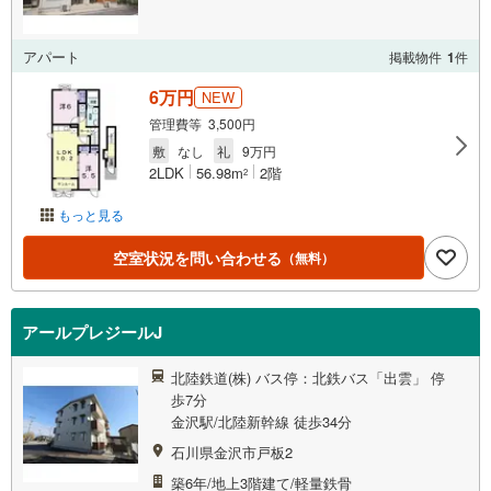
アパート
掲載物件
1
件
6万円
NEW
管理費等 3,500円
敷
なし
礼
9万円
2LDK
56.98m
2階
2
もっと見る
空室状況を問い合わせる
（無料）
アールプレジールJ
北陸鉄道(株) バス停：北鉄バス「出雲」 停
歩7分
金沢駅/北陸新幹線 徒歩34分
石川県金沢市戸板2
築6年/地上3階建て/軽量鉄骨