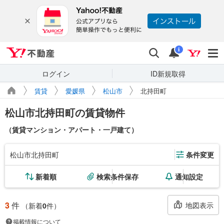
Yahoo!不動産
検索
通知
i
ログイン
ID新規取得
賃貸
愛媛県
松山市
北持田町
松山市北持田町の賃貸物件
（賃貸マンション・アパート・一戸建て）
松山市北持田町
条件変更
新着順
検索条件保存
通知設定
3
件
地図表示
（新着
0
件）
掲載情報について