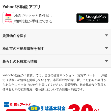
Yahoo!不動産 アプリ
地図でサクッと物件探し
物件比較が手軽にできる
賃貸物件を探す
路線・駅から探す
地域から探す
松山市の不動産情報を探す
通勤時間から探す
不動産・住宅
家賃相場から探す
賃貸住宅
暮らしのお役立ち情報
不動産会社から探す
新築マンション
マンションカタログ
希望の条件から探す
中古マンション
教えて！住まいの先生
Yahoo!不動産の「賃貸」では、全国の賃貸マンション、賃貸アパート、一戸建
て（借家）の情報を掲載しています。市区町村や沿線、駅、こだわりの条件か
らあなたにピッタリの物件を探してください。賃貸契約、敷金礼金など部屋を
テーマから探す
新築一戸建て
ランキングから探す
中古一戸建て
借りるときの初期費用、引っ越しについての情報も満載です。
注文住宅
土地