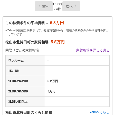
1〜3棟
前へ
次へ
/
3件
5.8万円
この検索条件の平均賃料
※
※Yahoo!不動産に掲載されている賃貸物件から、現在の検索条件の平均賃料を算出
しています。
5.8万円
松山市北持田町の家賃相場
間取りごとの家賃相場
家賃相場を詳しく見る
ワンルーム
-
1K/1DK
-
1LDK/2K/2DK
6.2万円
2LDK/3K/3DK
5万円
3LDK/4K以上
-
Yahoo!くらし
松山市北持田町のくらし情報