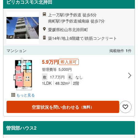
ピリカコスモス北持田
上一万駅/伊予鉄道 徒歩5分
南町駅/伊予鉄道城南線 徒歩7分
愛媛県松山市北持田町
築14年/地上6階建て/鉄筋コンクリート
マンション
掲載物件
1
件
5.9万円
即入居可
管理費等 5,000円
敷
17.7万円
礼
なし
1LDK
48.32m
2階
2
もっと見る
空室状況を問い合わせる
（無料）
曽我部ハウス2