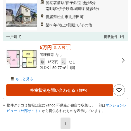
警察署前駅/伊予鉄道 徒歩5分
南町駅/伊予鉄道城南線 徒歩6分
愛媛県松山市北持田町
築63年/地上2階建て/その他
一戸建て
掲載物件
1
件
5万円
即入居可
管理費等 なし
敷
15万円
礼
なし
2LDK
59.77m
1階
2
もっと見る
空室状況を問い合わせる
（無料）
物件クチコミ情報は主にYahoo!不動産が独自で収集し、一部は
マンションレ
ビュー（外部サイト）
から提供されたものを表示しています。
1