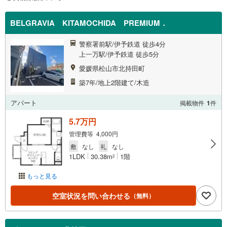
BELGRAVIA KITAMOCHIDA PREMIUM．
警察署前駅/伊予鉄道 徒歩4分
上一万駅/伊予鉄道 徒歩5分
愛媛県松山市北持田町
築7年/地上2階建て/木造
アパート
掲載物件
1
件
5.7万円
管理費等 4,000円
敷
なし
礼
なし
1LDK
30.38m
1階
2
もっと見る
空室状況を問い合わせる
（無料）