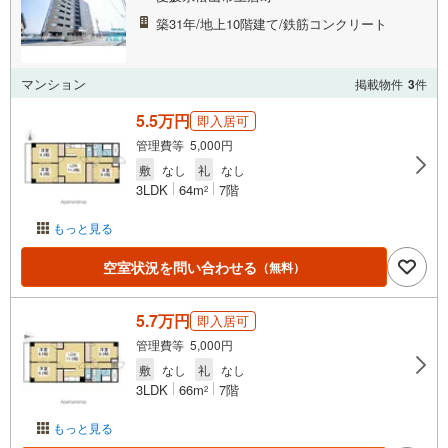
築31年/地上10階建て/鉄筋コンクリート
マンション
掲載物件
3
件
5.5万円
即入居可
管理費等 5,000円
敷
なし
礼
なし
3LDK
64m
7階
2
もっと見る
空室状況を問い合わせる
（無料）
5.7万円
即入居可
管理費等 5,000円
敷
なし
礼
なし
3LDK
66m
7階
2
もっと見る