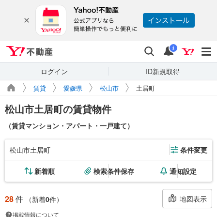
Yahoo!不動産
検索
通知
i
ログイン
ID新規取得
賃貸
愛媛県
松山市
土居町
松山市土居町の賃貸物件
（賃貸マンション・アパート・一戸建て）
松山市土居町
条件変更
新着順
検索条件保存
通知設定
28
件
地図表示
（新着
0
件）
掲載情報について