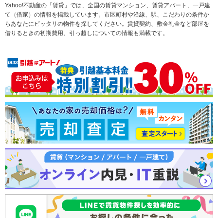
不動産会社から探す
新築マンション
マンションカタログ
希望の条件から探す
中古マンション
教えて！住まいの先生
Yahoo!不動産の「賃貸」では、全国の賃貸マンション、賃貸アパート、一戸建
て（借家）の情報を掲載しています。市区町村や沿線、駅、こだわりの条件か
らあなたにピッタリの物件を探してください。賃貸契約、敷金礼金など部屋を
テーマから探す
新築一戸建て
ランキングから探す
中古一戸建て
借りるときの初期費用、引っ越しについての情報も満載です。
注文住宅
土地
売却査定