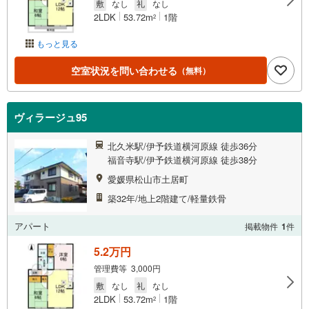
敷
なし
礼
なし
2LDK
53.72m
1階
2
もっと見る
空室状況を問い合わせる
（無料）
ヴィラージュ95
北久米駅/伊予鉄道横河原線 徒歩36分
福音寺駅/伊予鉄道横河原線 徒歩38分
愛媛県松山市土居町
築32年/地上2階建て/軽量鉄骨
アパート
掲載物件
1
件
5.2万円
管理費等 3,000円
敷
なし
礼
なし
2LDK
53.72m
1階
2