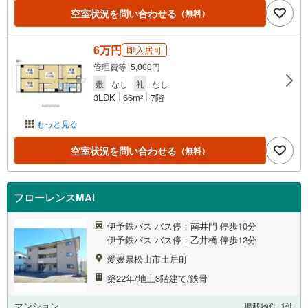
空室状況を問い合わせる
（無料）
6万円
即入居可
管理費等 5,000円
敷
なし
礼
なし
3LDK
66m
7階
2
もっと見る
空室状況を問い合わせる
（無料）
フローレンスMAI
伊予鉄バス バス停：南井門 停歩10分
伊予鉄バス バス停：乙井橋 停歩12分
愛媛県松山市土居町
築22年/地上3階建て/鉄骨
マンション
掲載物件
1
件