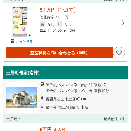
5.1万円
即入居可
管理費等 4,000円
敷
なし
礼
なし
2LDK
54.65m
3階
2
もっと見る
空室状況を問い合わせる
（無料）
土居町借家(南棟)
伊予鉄バス バス停：南井門 停歩7分
伊予鉄バス バス停：乙井橋 停歩10分
愛媛県松山市土居町000
築36年/地上2階建て/木造
一戸建て
掲載物件
1
件
6万円
即入居可