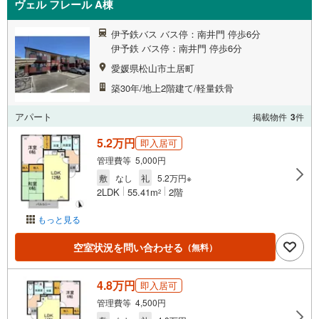
ヴェル フレール A棟
伊予鉄バス バス停：南井門 停歩6分
伊予鉄 バス停：南井門 停歩6分
愛媛県松山市土居町
築30年/地上2階建て/軽量鉄骨
アパート
掲載物件
3
件
5.2万円
即入居可
管理費等 5,000円
敷
なし
礼
5.2万円※
2LDK
55.41m
2階
2
もっと見る
空室状況を問い合わせる
（無料）
4.8万円
即入居可
管理費等 4,500円