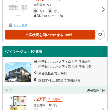
管理費等 なし
敷
なし
礼
なし
4LDK
81.91m
1階
2
もっと見る
空室状況を問い合わせる
（無料）
ヴィラージュ・95 B棟
伊予鉄バス バス停：南井門 停歩9分
伊予鉄バス バス停：乙井橋 停歩10分
愛媛県松山市土居町
築32年/地上2階建て/軽量鉄骨
アパート
掲載物件
1
件
5.2万円
即入居可
管理費等 3,000円