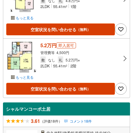
敷
なし
礼
4.8万円※
2LDK
55.41m
1階
2
もっと見る
空室状況を問い合わせる
（無料）
5.2万円
即入居可
管理費等 4,500円
敷
なし
礼
5.2万円※
2LDK
55.41m
2階
2
もっと見る
空室状況を問い合わせる
（無料）
シャルマンコーポ土居
3.61
（評価18件）
コメント18件
北久米駅/伊予鉄道横河原線 徒歩35分