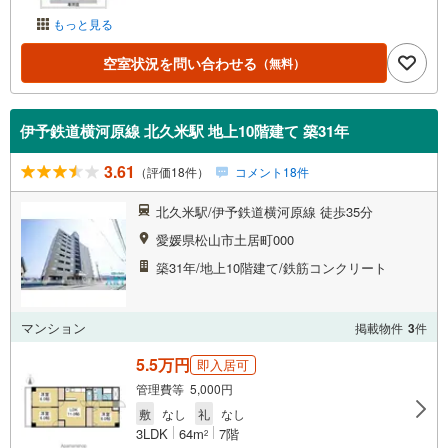
もっと見る
空室状況を問い合わせる
（無料）
伊予鉄道横河原線 北久米駅 地上10階建て 築31年
3.61
（評価18件）
コメント18件
北久米駅/伊予鉄道横河原線 徒歩35分
愛媛県松山市土居町000
築31年/地上10階建て/鉄筋コンクリート
マンション
掲載物件
3
件
5.5万円
即入居可
管理費等 5,000円
敷
なし
礼
なし
3LDK
64m
7階
2