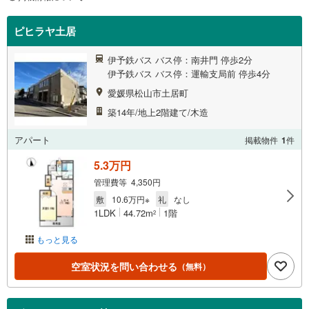
ピヒラヤ土居
伊予鉄バス バス停：南井門 停歩2分
伊予鉄バス バス停：運輸支局前 停歩4分
愛媛県松山市土居町
築14年/地上2階建て/木造
アパート
掲載物件
1
件
5.3万円
管理費等 4,350円
敷
10.6万円※
礼
なし
1LDK
44.72m
1階
2
もっと見る
空室状況を問い合わせる
（無料）