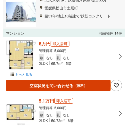
愛媛県松山市土居町
築31年/地上10階建て/鉄筋コンクリート
マンション
掲載物件
14
件
6万円
即入居可
管理費等 5,000円
敷
なし
礼
なし
2LDK
65.7m
5階
2
もっと見る
空室状況を問い合わせる
（無料）
5.1万円
即入居可
管理費等 5,000円
敷
なし
礼
なし
2LDK
50.73m
6階
2