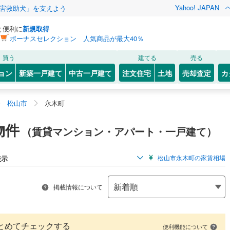
Yahoo! JAPAN
害救助犬」を支えよう
と便利に
新規取得
ボーナスセレクション 人気商品が最大40％
買う
建てる
売る
ョン
新築一戸建て
中古一戸建て
注文住宅
土地
売却査定
カ
松山市
永木町
物件
（賃貸マンション・アパート・一戸建て）
松山市永木町の家賃相場
表示
掲載情報について
とめてチェックする
便利機能について