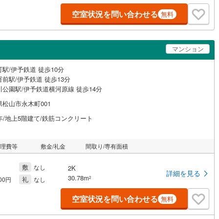
空室状況を問い合わせる
無料
マンション
駅/伊予鉄道 徒歩10分
前駅/伊予鉄道 徒歩13分
川公園駅/伊予鉄道横河原線 徒歩14分
県松山市永木町001
年/地上5階建て/鉄筋コンクリート
管理費等
敷金/礼金
間取り/専有面積
敷
なし
2K
詳細を見る
30.78m
礼
2
000円
なし
空室状況を問い合わせる
無料