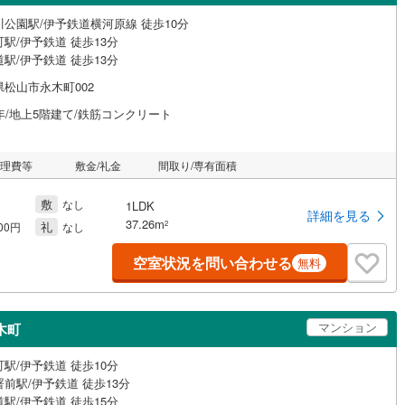
川公園駅/伊予鉄道横河原線 徒歩10分
駅/伊予鉄道 徒歩13分
駅/伊予鉄道 徒歩13分
県松山市永木町002
年/地上5階建て/鉄筋コンクリート
管理費等
敷金/礼金
間取り/専有面積
敷
なし
1LDK
詳細を見る
37.26m
礼
2
000円
なし
空室状況を問い合わせる
無料
マンション
木町
駅/伊予鉄道 徒歩10分
前駅/伊予鉄道 徒歩13分
駅/伊予鉄道 徒歩15分