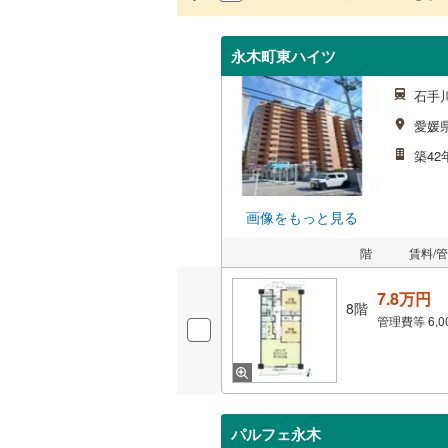
永木町東ハイツ
石手
愛媛
築42
画像をもっと見る
階
賃料/
7.8万円
8階
管理費等
6,
パルフェ永木