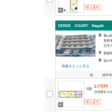
即入居可
VERDE COURT Nagaki
勝山町
警察署
石手
愛媛
築41
画像をもっと見る
階
賃料/
3.7万円
5階
管理費等
5,
即入居可