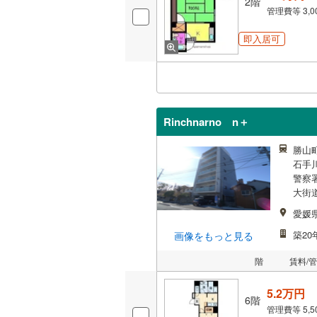
2階
管理費等
3,
即入居可
Rinchnarno n＋
勝山町
石手
警察署
大街道
愛媛
築20
画像をもっと見る
階
賃料/
5.2万円
6階
管理費等
5,