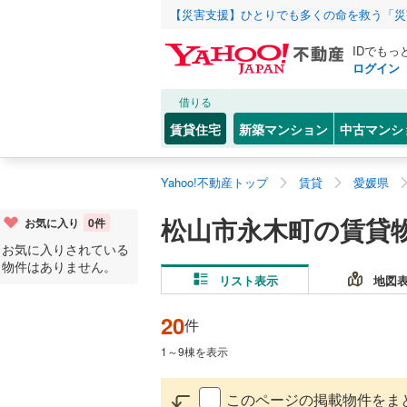
【災害支援】ひとりでも多くの命を救う「災
IDでもっ
ログイン
借りる
賃貸住宅
新築マンション
中古マンシ
Yahoo!不動産トップ
賃貸
愛媛県
松山市永木町の賃貸
お気に入り
0
件
お気に入りされている
物件はありません。
リスト表示
地図
20
件
1
～
9
棟を表示
このページの掲載物件をま