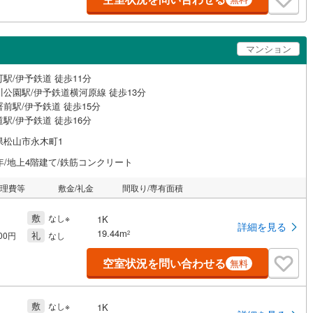
マンション
駅/伊予鉄道 徒歩11分
川公園駅/伊予鉄道横河原線 徒歩13分
前駅/伊予鉄道 徒歩15分
駅/伊予鉄道 徒歩16分
県松山市永木町1
年/地上4階建て/鉄筋コンクリート
管理費等
敷金/礼金
間取り/専有面積
敷
なし※
1K
詳細を見る
19.44m
礼
2
000円
なし
空室状況を問い合わせる
無料
敷
なし※
1K