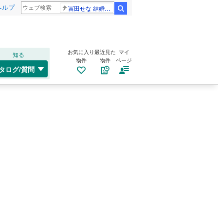
ヘルプ
冨田せな 結婚発表
検索
お気に入り
最近見た
マイ
知る
物件
物件
ページ
タログ/質問