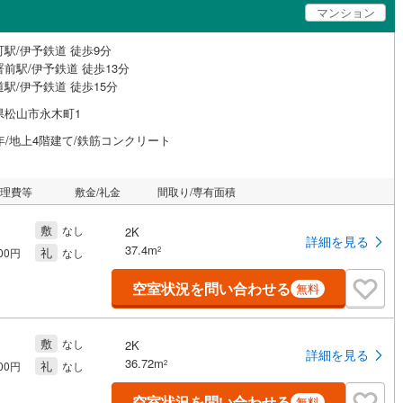
マンション
駅/伊予鉄道 徒歩9分
前駅/伊予鉄道 徒歩13分
駅/伊予鉄道 徒歩15分
県松山市永木町1
年/地上4階建て/鉄筋コンクリート
管理費等
敷金/礼金
間取り/専有面積
敷
なし
2K
詳細を見る
37.4m
礼
2
000円
なし
空室状況を問い合わせる
無料
敷
なし
2K
詳細を見る
36.72m
礼
2
000円
なし
空室状況を問い合わせる
無料