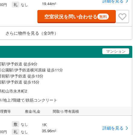
詳細を見る
19.44m
礼
2
000円
なし
空室状況を問い合わせる
無料
さらに物件を見る（全
3
件）
マンション
駅/伊予鉄道 徒歩9分
川公園駅/伊予鉄道横河原線 徒歩11分
前駅/伊予鉄道 徒歩13分
駅/伊予鉄道 徒歩15分
県松山市永木町2
年/地上7階建て/鉄筋コンクリート
管理費等
敷金/礼金
間取り/専有面積
敷
なし
1K
詳細を見る
35.96m
礼
2
500円
なし