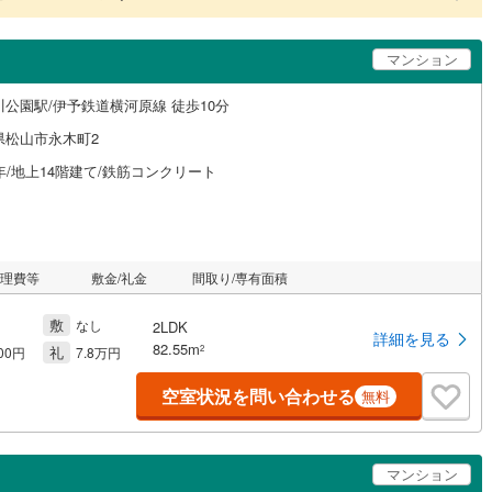
マンション
川公園駅/伊予鉄道横河原線 徒歩10分
県松山市永木町2
年/地上14階建て/鉄筋コンクリート
管理費等
敷金/礼金
間取り/専有面積
敷
なし
2LDK
詳細を見る
82.55m
礼
2
000円
7.8万円
空室状況を問い合わせる
無料
マンション