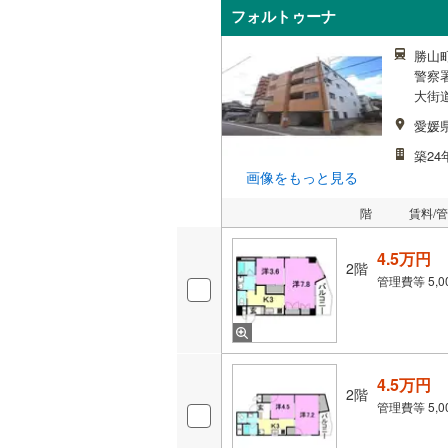
フォルトゥーナ
勝山町
警察署
大街道
愛媛
築24
画像をもっと見る
階
賃料/
4.5万円
2階
管理費等
5,
4.5万円
2階
管理費等
5,