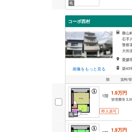
コーポ西村
勝山町
石手
警察署
大街道
愛媛
築43
画像をもっと見る
階
賃料/
1.9万円
1階
管理費等
3,
即入居可
1.9万円