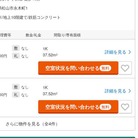
県松山市永木町1
年/地上10階建て/鉄筋コンクリート
管理費等
敷金/礼金
間取り/専有面積
敷
なし
1K
詳細を見る
37.52m
礼
2
000円
なし
空室状況を問い合わせる
無料
敷
なし
1K
詳細を見る
37.52m
礼
2
000円
なし
空室状況を問い合わせる
無料
さらに物件を見る（全
4
件）