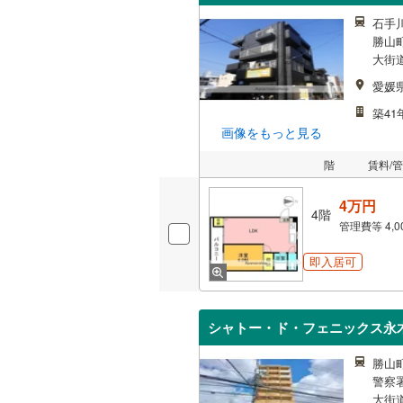
石手
勝山町
大街道
愛媛
築41
画像をもっと見る
階
賃料/
4万円
4階
管理費等
4,
即入居可
シャトー・ド・フェニックス永
勝山町
警察署
大街道