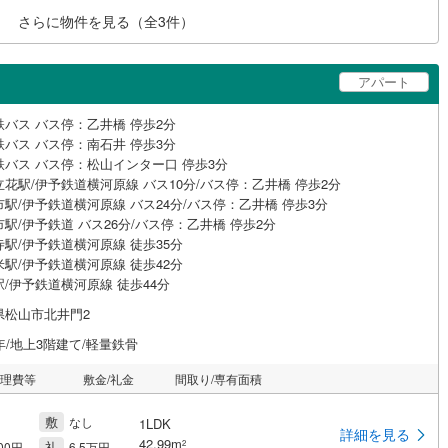
さらに物件を見る（全
3
件）
アパート
鉄バス バス停：乙井橋 停歩2分
鉄バス バス停：南石井 停歩3分
鉄バス バス停：松山インター口 停歩3分
立花駅/伊予鉄道横河原線 バス10分/バス停：乙井橋 停歩2分
駅/伊予鉄道横河原線 バス24分/バス停：乙井橋 停歩3分
駅/伊予鉄道 バス26分/バス停：乙井橋 停歩2分
寺駅/伊予鉄道横河原線 徒歩35分
米駅/伊予鉄道横河原線 徒歩42分
/伊予鉄道横河原線 徒歩44分
県松山市北井門2
年/地上3階建て/軽量鉄骨
管理費等
敷金/礼金
間取り/専有面積
敷
なし
1LDK
詳細を見る
42.99m
礼
2
000円
6.5万円