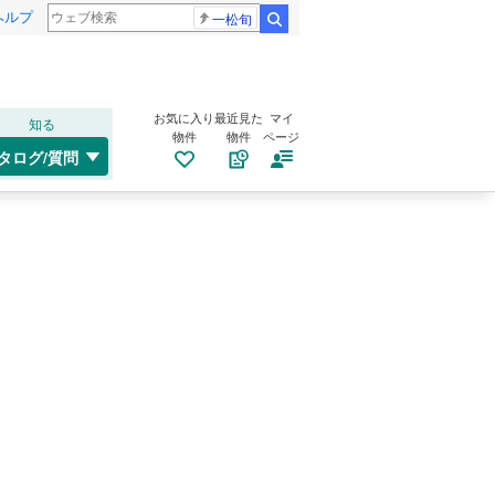
ヘルプ
一松旬
検索
お気に入り
最近見た
マイ
知る
物件
物件
ページ
タログ/質問