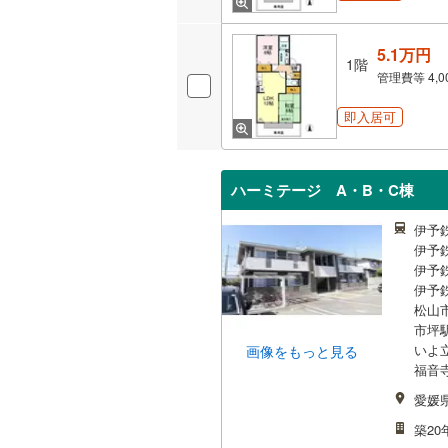
5.1万円
1階
管理費等
4,
即入居可
ハーミテージ A・B・C棟
伊予
伊予
伊予
伊予
松山市
市坪駅
いよ
画像をもっと見る
福音
愛媛
築20