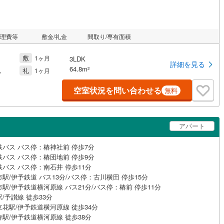
管理費等
敷金/礼金
間取り/専有面積
敷
1ヶ月
3LDK
詳細を見る
64.8m
礼
2
し
1ヶ月
空室状況を問い合わせる
無料
アパート
鉄バス バス停：椿神社前 停歩7分
鉄バス バス停：椿団地前 停歩9分
鉄バス バス停：南石井 停歩11分
駅/伊予鉄道 バス13分/バス停：古川横田 停歩15分
駅/伊予鉄道横河原線 バス21分/バス停：椿前 停歩11分
/予讃線 徒歩33分
立花駅/伊予鉄道横河原線 徒歩34分
寺駅/伊予鉄道横河原線 徒歩38分