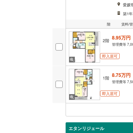
愛媛
築1年
階
賃料/
8.95万円
2階
管理費等
7,
即入居可
8.75万円
1階
管理費等
7,
即入居可
エタンリジェール