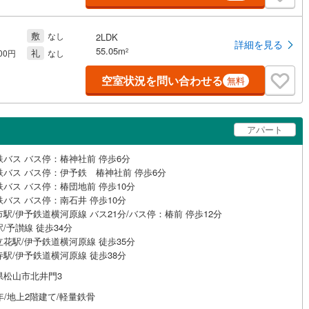
敷
なし
2LDK
詳細を見る
55.05m
礼
2
000円
なし
空室状況を問い合わせる
無料
アパート
鉄バス バス停：椿神社前 停歩6分
鉄バス バス停：伊予鉄 椿神社前 停歩6分
鉄バス バス停：椿団地前 停歩10分
鉄バス バス停：南石井 停歩10分
駅/伊予鉄道横河原線 バス21分/バス停：椿前 停歩12分
/予讃線 徒歩34分
立花駅/伊予鉄道横河原線 徒歩35分
寺駅/伊予鉄道横河原線 徒歩38分
県松山市北井門3
年/地上2階建て/軽量鉄骨