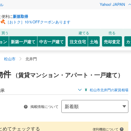
Yahoo! JAPAN
ル
と便利に
新規取得
［おトク］10％OFFクーポンあります
買う
建てる
売る
ョン
新築一戸建て
中古一戸建て
注文住宅
土地
売却査定
カ
松山市
北井門
物件
（賃貸マンション・アパート・一戸建て）
松山市北井門の家賃相場
表示
掲載情報について
とめてチェックする
便利機能について