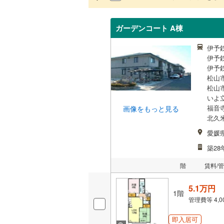
ガーデンコート A棟
伊予
伊予
伊予
松山市
松山市
いよ
福音
画像をもっと見る
北久
愛媛
築28
階
賃料/
5.1万円
1階
管理費等
4,
即入居可