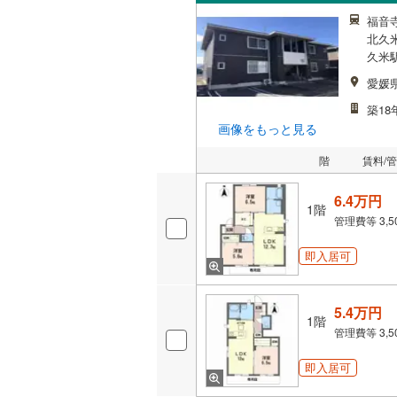
福音
北久
久米駅
愛媛
築18
画像をもっと見る
階
賃料/
6.4万円
1階
管理費等
3,
即入居可
5.4万円
1階
管理費等
3,
即入居可