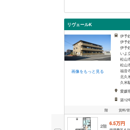
リヴェールK
伊予
伊予
伊予
いよ
松山市
松山市
福音
画像をもっと見る
北久
久米駅
愛媛
築12
階
賃料/
6.5万円
2階
管理費等
6,