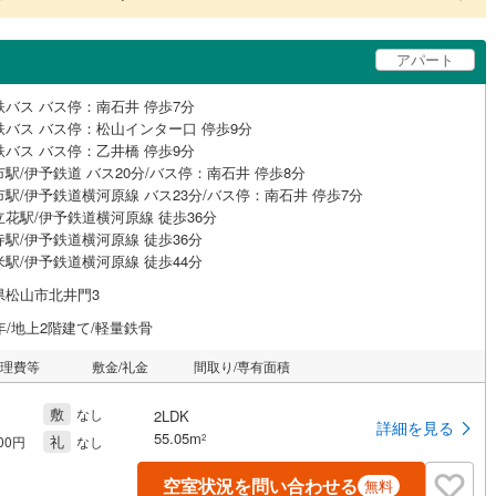
アパート
鉄バス バス停：南石井 停歩7分
鉄バス バス停：松山インター口 停歩9分
鉄バス バス停：乙井橋 停歩9分
駅/伊予鉄道 バス20分/バス停：南石井 停歩8分
駅/伊予鉄道横河原線 バス23分/バス停：南石井 停歩7分
立花駅/伊予鉄道横河原線 徒歩36分
寺駅/伊予鉄道横河原線 徒歩36分
米駅/伊予鉄道横河原線 徒歩44分
県松山市北井門3
年/地上2階建て/軽量鉄骨
管理費等
敷金/礼金
間取り/専有面積
敷
なし
2LDK
詳細を見る
55.05m
礼
2
000円
なし
空室状況を問い合わせる
無料