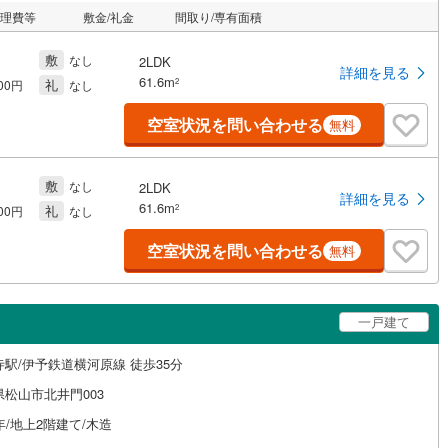
管理費等
敷金/礼金
間取り/専有面積
敷
なし
2LDK
詳細を見る
61.6m
礼
2
500円
なし
空室状況を問い合わせる
無料
敷
なし
2LDK
詳細を見る
61.6m
礼
2
500円
なし
空室状況を問い合わせる
無料
一戸建て
寺駅/伊予鉄道横河原線 徒歩35分
県松山市北井門003
年/地上2階建て/木造