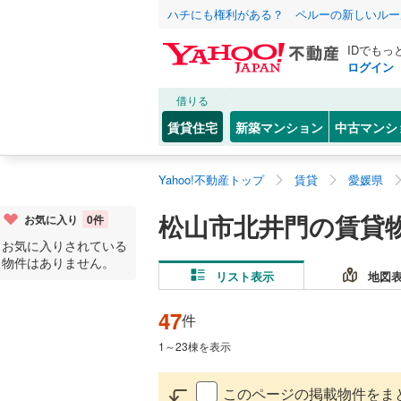
ハチにも権利がある？ ペルーの新しいルー
IDでもっ
ログイン
借りる
賃貸住宅
新築マンション
中古マンシ
Yahoo!不動産トップ
賃貸
愛媛県
松山市北井門の賃貸
お気に入り
0
件
お気に入りされている
物件はありません。
リスト表示
地図
47
件
1
～
23
棟を表示
このページの掲載物件をま