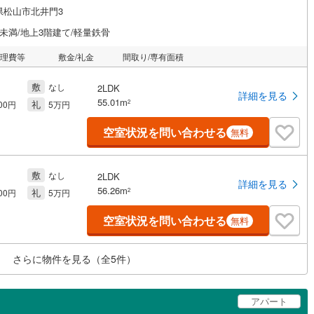
県松山市北井門3
未満/地上3階建て/軽量鉄骨
管理費等
敷金/礼金
間取り/専有面積
敷
なし
2LDK
詳細を見る
55.01m
礼
2
000円
5万円
空室状況を問い合わせる
無料
敷
なし
2LDK
詳細を見る
56.26m
礼
2
500円
5万円
空室状況を問い合わせる
無料
さらに物件を見る（全
5
件）
アパート