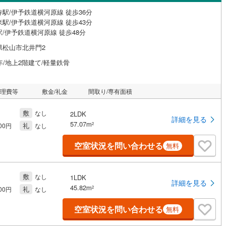
寺駅/伊予鉄道横河原線 徒歩36分
米駅/伊予鉄道横河原線 徒歩43分
/伊予鉄道横河原線 徒歩48分
県松山市北井門2
年/地上2階建て/軽量鉄骨
管理費等
敷金/礼金
間取り/専有面積
敷
なし
2LDK
詳細を見る
57.07m
礼
2
500円
なし
空室状況を問い合わせる
無料
敷
なし
1LDK
詳細を見る
45.82m
礼
2
500円
なし
空室状況を問い合わせる
無料