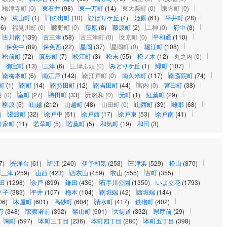
梅津寺町
(0)
東石井
(98)
東一万町
(14)
東大栗町
(0)
東方町
(0)
55)
東山町
(1)
日の出町
(10)
ひばりケ丘
(4)
姫原
(61)
平井町
(28)
(6)
福見川町
(0)
藤野町
(0)
藤原
(8)
藤原町
(2)
二神
(0)
府中
(8)
古川南
(139)
古三津
(58)
古三津町
(0)
文京町
(0)
平和通
(110)
保免中
(89)
保免西
(22)
星岡
(37)
星岡町
(0)
堀江町
(108)
松前町
(72)
真砂町
(7)
松江町
(3)
松末
(55)
松ノ木
(12)
丸之内
(0)
御宝町
(13)
三津
(6)
三津ふ頭
(0)
みどりケ丘
(1)
緑町
(107)
南梅本町
(6)
南江戸
(142)
南江戸町
(0)
南久米町
(117)
南斎院町
(74)
町
(1)
南町
(14)
南持田町
(12)
南吉田町
(44)
宮内
(0)
宮田町
(38)
月
(0)
室町
(27)
持田町
(33)
元怒和
(0)
元町
(1)
紅葉町
(29)
柳原
(5)
山越
(212)
山越町
(48)
山田町
(0)
山西町
(39)
雄郡
(68)
)
湯渡町
(32)
余戸中
(61)
余戸西
(17)
余戸東
(53)
余戸南
(41)
軒家町
(11)
若草町
(5)
若葉町
(5)
和気町
(19)
和田
(3)
7)
光洋台
(61)
堀江
(240)
伊予和気
(253)
三津浜
(529)
松山
(870)
三津
(259)
山西
(423)
西衣山
(459)
衣山
(555)
古町
(355)
田
(1298)
余戸
(899)
鎌田
(436)
石手川公園
(1350)
いよ立花
(1793)
ノ子
(383)
平井
(107)
梅本
(104)
南堀端
(42)
西堀端
(144)
06)
木屋町
(601)
高砂町
(604)
清水町
(417)
鉄砲町
(402)
万
(348)
警察署前
(392)
勝山町
(601)
大街道
(332)
県庁前
(29)
南町
(597)
本町三丁目
(236)
本町四丁目
(280)
本町五丁目
(398)