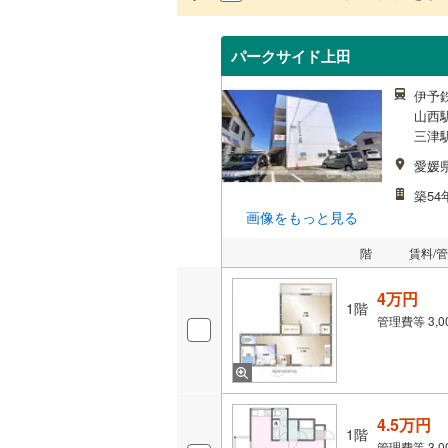
パークサイド上田
伊予
山西駅
三津駅
愛媛
築54
画像をもっと見る
階
賃料/
4万円
1階
管理費等
3,
4.5万円
1階
管理費等
3,