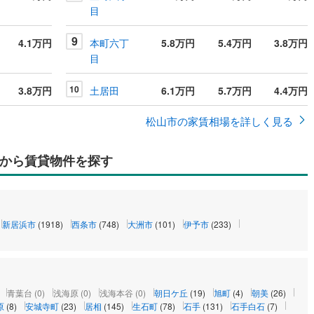
目
9
4.1万円
本町六丁
5.8万円
5.4万円
3.8万円
目
10
3.8万円
土居田
6.1万円
5.7万円
4.4万円
松山市の家賃相場を詳しく見る
から賃貸物件を探す
新居浜市
(1918)
西条市
(748)
大洲市
(101)
伊予市
(233)
青葉台
(0)
浅海原
(0)
浅海本谷
(0)
朝日ケ丘
(19)
旭町
(4)
朝美
(26)
原
(8)
安城寺町
(23)
居相
(145)
生石町
(78)
石手
(131)
石手白石
(7)