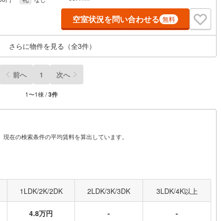
空室状況を問い合わせる
無料
さらに物件を見る（全
3
件）
前へ
1
次へ
1
〜
1
棟 /
3
件
から、現在の検索条件の平均賃料を算出しています。
1LDK/2K/2DK
2LDK/3K/3DK
3LDK/4K以上
4.8万円
-
-