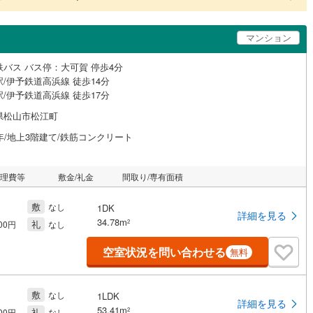
マンション
鉄バス バス停：大可賀 停歩4分
/伊予鉄道高浜線 徒歩14分
/伊予鉄道高浜線 徒歩17分
県松山市松江町
年/地上3階建て/鉄筋コンクリート
管理費等
敷金/礼金
間取り/専有面積
敷
なし
1DK
詳細を見る
34.78m
礼
2
000円
なし
空室状況を問い合わせる
無料
敷
なし
1LDK
詳細を見る
53.41m
礼
2
000円
なし