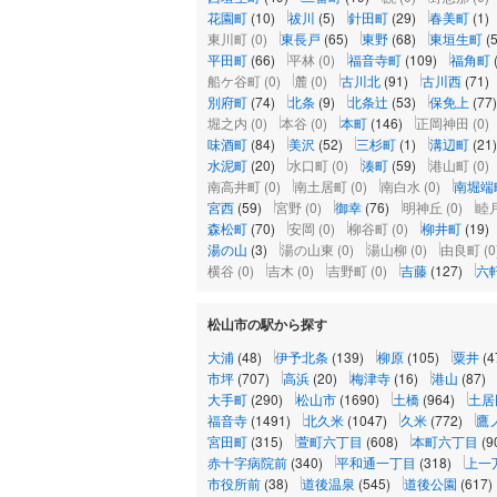
花園町
(10)
祓川
(5)
針田町
(29)
春美町
(1)
東川町
(0)
東長戸
(65)
東野
(68)
東垣生町
(
平田町
(66)
平林
(0)
福音寺町
(109)
福角町
船ケ谷町
(0)
麓
(0)
古川北
(91)
古川西
(71)
別府町
(74)
北条
(9)
北条辻
(53)
保免上
(77)
堀之内
(0)
本谷
(0)
本町
(146)
正岡神田
(0)
味酒町
(84)
美沢
(52)
三杉町
(1)
溝辺町
(21)
水泥町
(20)
水口町
(0)
湊町
(59)
港山町
(0)
南高井町
(0)
南土居町
(0)
南白水
(0)
南堀端
宮西
(59)
宮野
(0)
御幸
(76)
明神丘
(0)
睦
森松町
(70)
安岡
(0)
柳谷町
(0)
柳井町
(19)
湯の山
(3)
湯の山東
(0)
湯山柳
(0)
由良町
(0
横谷
(0)
吉木
(0)
吉野町
(0)
吉藤
(127)
六
松山市の駅から探す
大浦
(48)
伊予北条
(139)
柳原
(105)
粟井
(4
市坪
(707)
高浜
(20)
梅津寺
(16)
港山
(87)
大手町
(290)
松山市
(1690)
土橋
(964)
土居
福音寺
(1491)
北久米
(1047)
久米
(772)
鷹
宮田町
(315)
萱町六丁目
(608)
本町六丁目
(9
赤十字病院前
(340)
平和通一丁目
(318)
上一
市役所前
(38)
道後温泉
(545)
道後公園
(617)