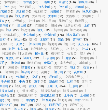
)
市坪西町
(0)
市坪南
(23)
一番町
(11)
和泉北
(156)
和泉南
(66)
)
祝谷
(82)
祝谷西町
(0)
祝谷東町
(27)
祝谷町
(2)
岩崎町
(39)
内宮町
(15)
馬木町
(46)
梅木町
(0)
梅田町
(1)
宇和間
(0)
永代町
(26)
大街道
(6)
大可賀
(2)
大河内
(0)
大手町
(38)
大西谷
(0)
大橋町
(0)
越智
(46)
小野町
(0)
小浜
(0)
小山田
(0)
恩地町
(0)
海岸通
(0)
勝岡町
(14)
勝山町
(27)
門田町
(0)
鹿峰
(0)
上伊台町
(0)
上市
(37)
(0)
鴨川
(22)
鴨之池
(0)
萱町
(129)
河中町
(0)
川の郷町
(0)
)
北梅本町
(0)
北久米町
(95)
北斎院町
(176)
北立花町
(19)
田町
(51)
衣山
(42)
客
(0)
木屋町
(91)
清住
(20)
喜与町
(33)
久谷町
(0)
久保
(3)
久保田町
(9)
窪野町
(0)
熊田
(0)
久万ノ台
(165)
山
(0)
河野中須賀
(3)
河野別府
(0)
光洋台
(0)
小川谷
(0)
小坂
(171)
権現町
(0)
才之原
(0)
桜ケ丘
(4)
桜谷町
(0)
佐古
(0)
猿川
(0)
(2)
東雲町
(31)
清水町
(221)
下伊台町
(2)
下難波
(58)
宿野町
(0)
石手
(4)
新立町
(8)
新浜町
(0)
食場町
(1)
常光寺町
(0)
城山町
(0)
(11)
末町
(0)
須賀町
(1)
杉立町
(0)
菅沢町
(0)
苞木
(1)
住吉
(4)
4)
高木町
(0)
高砂町
(106)
高田
(0)
鷹子町
(102)
高野町
(1)
竹原
(137)
竹原町
(5)
立花
(166)
辰巳町
(2)
立岩米之野
(0)
千舟町
(82)
中央
(83)
束本
(45)
築山町
(40)
辻町
(45)
常竹
(0)
問屋町
(1)
泊町
(0)
富久町
(20)
土居田町
(344)
土居町
(28)
道後喜多町
(18)
道後公園
(0)
道後鷺谷町
(0)
道後多幸町
(0)
道後緑台
(22)
道後湯月町
(0)
道後湯之町
(23)
土手内
(6)
土橋町
(44)
須賀
(69)
中通
(0)
中西内
(1)
中西外
(5)
中野町
(0)
中村
(210)
西一万町
(16)
錦町
(20)
西谷
(0)
西長戸町
(87)
西野町
(0)
萩原
(0)
白水台
(1)
畑寺
(60)
畑寺町
(15)
畑里
(0)
八反地
(0)