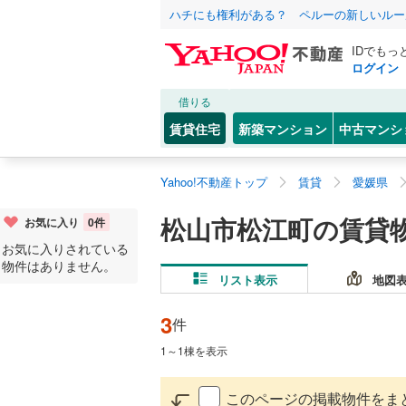
ハチにも権利がある？ ペルーの新しいルー
IDでもっ
ログイン
借りる
賃貸住宅
新築マンション
中古マンシ
Yahoo!不動産トップ
賃貸
愛媛県
松山市松江町の賃貸
お気に入り
0
件
お気に入りされている
物件はありません。
リスト表示
地図
3
件
1
～
1
棟を表示
このページの掲載物件をま