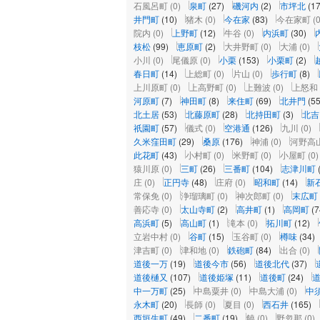
石風呂町
(0)
泉町
(27)
磯河内
(2)
市坪北
(17
井門町
(10)
猪木
(0)
今在家
(83)
今在家町
(0
院内
(0)
上野町
(12)
牛谷
(0)
内浜町
(30)
枝松
(99)
恵原町
(2)
大井野町
(0)
大浦
(0)
小川
(0)
尾儀原
(0)
小栗
(153)
小栗町
(2)
春日町
(14)
上総町
(0)
片山
(0)
歩行町
(8)
上川原町
(0)
上高野町
(0)
上難波
(0)
上怒和
河原町
(7)
神田町
(8)
来住町
(69)
北井門
(55
北土居
(53)
北藤原町
(28)
北持田町
(3)
北吉
祇園町
(57)
儀式
(0)
空港通
(126)
九川
(0)
久米窪田町
(29)
桑原
(176)
神浦
(0)
河野高
此花町
(43)
小村町
(0)
米野町
(0)
小屋町
(0)
猿川原
(0)
三町
(26)
三番町
(104)
志津川町
庄
(0)
正円寺
(48)
庄府
(0)
昭和町
(14)
新
常保免
(0)
浄瑠璃町
(0)
神次郎町
(0)
末広町
善応寺
(0)
太山寺町
(2)
高井町
(1)
高岡町
(7
高浜町
(5)
高山町
(1)
滝本
(0)
拓川町
(12)
立岩中村
(0)
谷町
(15)
玉谷町
(0)
樽味
(34)
津吉町
(0)
津和地
(0)
鉄砲町
(84)
出合
(0)
道後一万
(19)
道後今市
(56)
道後北代
(37)
道後樋又
(107)
道後姫塚
(11)
道後町
(24)
中一万町
(25)
中島粟井
(0)
中島大浦
(0)
中
永木町
(20)
長師
(0)
夏目
(0)
西石井
(165)
西垣生町
(49)
二番町
(19)
饒
(0)
野忽那
(0)