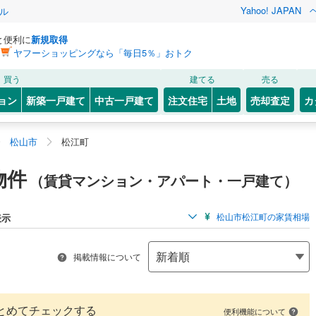
Yahoo! JAPAN
ル
と便利に
新規取得
ヤフーショッピングなら「毎日5％」おトク
買う
建てる
売る
ョン
新築一戸建て
中古一戸建て
注文住宅
土地
売却査定
カ
松山市
松江町
物件
（賃貸マンション・アパート・一戸建て）
松山市松江町の家賃相場
表示
掲載情報について
とめてチェックする
便利機能について