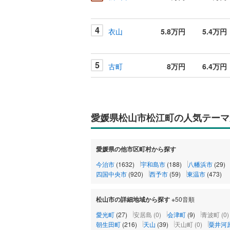
4
衣山
5.8万円
5.4万円
5
古町
8万円
6.4万円
愛媛県松山市松江町の人気テーマ
愛媛県の他市区町村から探す
今治市
(1632)
宇和島市
(188)
八幡浜市
(29)
四国中央市
(920)
西予市
(59)
東温市
(473)
松山市の詳細地域から探す
※50音順
愛光町
(27)
安居島
(0)
会津町
(9)
青波町
(0)
朝生田町
(216)
天山
(39)
天山町
(0)
粟井河