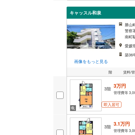
キャッスル和泉
勝山町
警察署
南町駅
愛媛
築36
画像をもっと見る
階
賃料/
3万円
3階
管理費等
3,
即入居可
3.1万円
3階
管理費等
3,