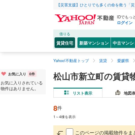
【災害支援】ひとりでも多くの命を救う「災
IDでもっ
ログイン
借りる
賃貸住宅
新築マンション
中古マンシ
Yahoo!不動産トップ
賃貸
愛媛県
松山市新立町の賃貸
お気に入り
0
件
お気に入りされている
物件はありません。
リスト表示
地図
8
件
1
～
4
棟を表示
このページの掲載物件をま