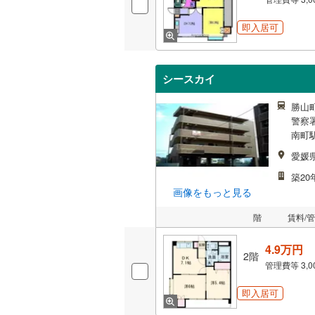
即入居可
シースカイ
勝山町
警察署
南町駅
愛媛
築20
画像をもっと見る
階
賃料/
4.9万円
2階
管理費等
3,
即入居可