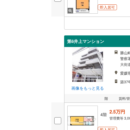
即入居可
第6井上マンション
勝山町
警察署
大街道
愛媛
築37
画像をもっと見る
階
賃料/
2.5万円
4階
管理費等
3,
即入居可