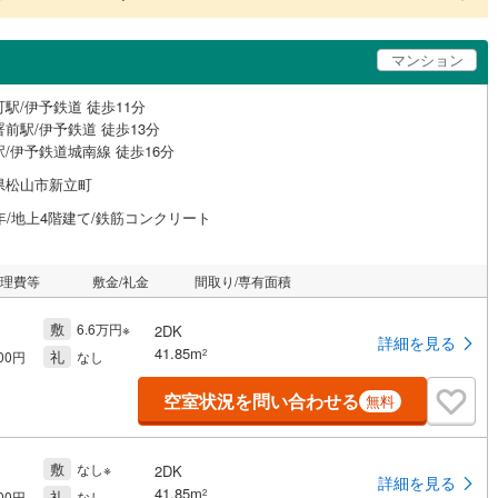
マンション
駅/伊予鉄道 徒歩11分
前駅/伊予鉄道 徒歩13分
/伊予鉄道城南線 徒歩16分
県松山市新立町
年/地上4階建て/鉄筋コンクリート
管理費等
敷金/礼金
間取り/専有面積
敷
6.6万円※
2DK
詳細を見る
41.85m
礼
2
000円
なし
空室状況を問い合わせる
無料
敷
なし※
2DK
詳細を見る
41.85m
礼
2
000円
なし