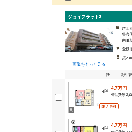
ジョイフラット3
勝山町
警察署
南町駅
愛媛
築20
画像をもっと見る
階
賃料/
4.7万円
4階
管理費等
3,
即入居可
4.7万円
4階
管理費等
3,