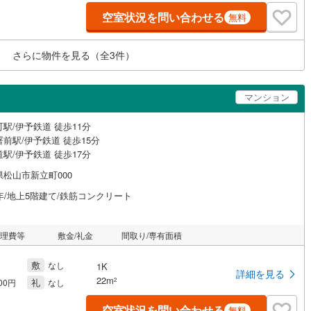
空室状況を問い合わせる
無料
さらに物件を見る（全
3
件）
マンション
駅/伊予鉄道 徒歩11分
前駅/伊予鉄道 徒歩15分
駅/伊予鉄道 徒歩17分
県松山市新立町000
年/地上5階建て/鉄筋コンクリート
管理費等
敷金/礼金
間取り/専有面積
敷
なし
1K
詳細を見る
22m
礼
2
000円
なし
空室状況を問い合わせる
無料