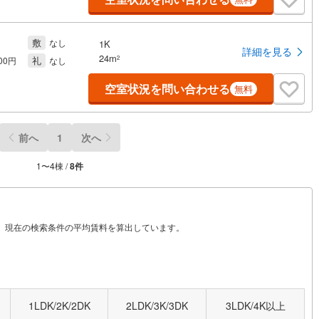
敷
なし
1K
詳細を見る
24m
礼
2
000円
なし
空室状況を問い合わせる
無料
前へ
1
次へ
1
〜
4
棟 /
8
件
から、現在の検索条件の平均賃料を算出しています。
1LDK/2K/2DK
2LDK/3K/3DK
3LDK/4K以上