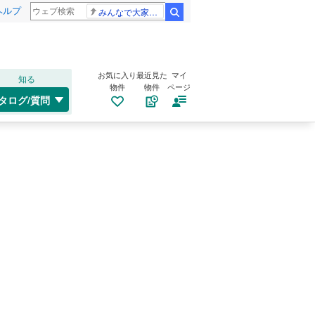
ヘルプ
みんなで大家さん 2881億円
検索
お気に入り
最近見た
マイ
知る
物件
物件
ページ
タログ/質問