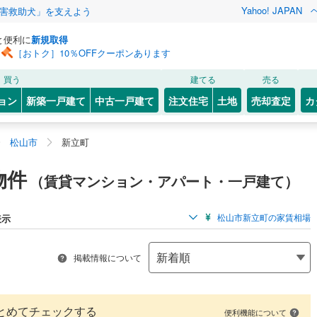
Yahoo! JAPAN
害救助犬」を支えよう
と便利に
新規取得
［おトク］10％OFFクーポンあります
買う
建てる
売る
ョン
新築一戸建て
中古一戸建て
注文住宅
土地
売却査定
カ
松山市
新立町
物件
（賃貸マンション・アパート・一戸建て）
松山市新立町の家賃相場
表示
掲載情報について
とめてチェックする
便利機能について