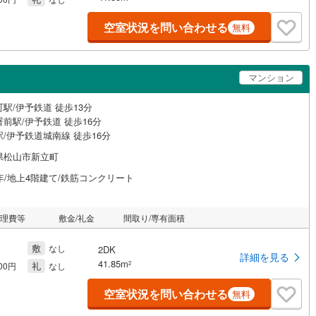
空室状況を問い合わせる
無料
マンション
駅/伊予鉄道 徒歩13分
前駅/伊予鉄道 徒歩16分
/伊予鉄道城南線 徒歩16分
県松山市新立町
年/地上4階建て/鉄筋コンクリート
管理費等
敷金/礼金
間取り/専有面積
敷
なし
2DK
詳細を見る
41.85m
礼
2
000円
なし
空室状況を問い合わせる
無料