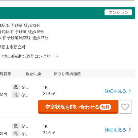
マンション
駅/伊予鉄道 徒歩13分
前駅/伊予鉄道 徒歩16分
/伊予鉄道城南線 徒歩17分
県松山市新立町
年/地上4階建て/鉄筋コンクリート
管理費等
敷金/礼金
間取り/専有面積
敷
なし
1K
詳細を見る
21.6m
礼
2
000円
なし
空室状況を問い合わせる
無料
敷
なし
1K
詳細を見る
21.6m
礼
2
000円
なし