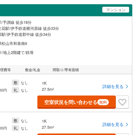
マンション
/予讃線 徒歩18分
立花駅/伊予鉄道横河原線 徒歩33分
駅/伊予鉄道郡中線 徒歩34分
県松山市和泉南6
年/地上2階建て/鉄骨
管理費等
敷金/礼金
間取り/専有面積
敷
なし
1K
詳細を見る
27.5m
礼
2
000円
なし
空室状況を問い合わせる
無料
敷
なし
1K
詳細を見る
27.5m
礼
2
000円
なし