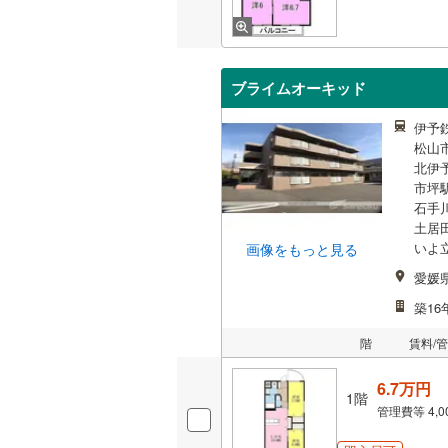
ブライムオーキッド
伊予
松山市
北伊予
市坪駅
石手
土居田
いよ
画像をもっと見る
愛媛
築16
階
賃料/
6.7万円
1階
管理費等
4,