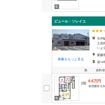
ピュール・ソレイユ
市坪駅
土居田
いよ
愛媛
画像をもっと見る
築14
階
賃料/
6.6万円
2階
管理費等
3,