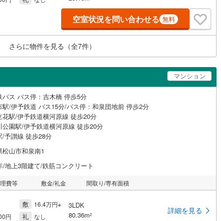
空室状況を問い合わせる
無料
さらに物件を見る（全
7
件）
マンション
鉄バス バス停：吉木橋 停歩5分
駅/伊予鉄道 バス15分/バス停：和泉団地前 停歩2分
立花駅/伊予鉄道横河原線 徒歩20分
川公園駅/伊予鉄道横河原線 徒歩20分
/予讃線 徒歩28分
県松山市和泉南1
年/地上3階建て/鉄筋コンクリート
管理費等
敷金/礼金
間取り/専有面積
敷
16.4万円※
3LDK
詳細を見る
80.36m
礼
2
000円
なし