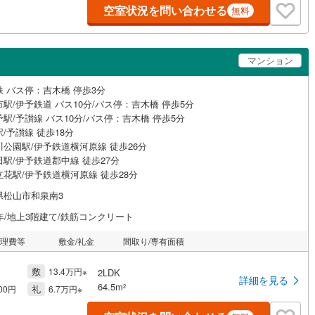
空室状況を問い合わせる
無料
マンション
鉄 バス停：吉木橋 停歩3分
駅/伊予鉄道 バス10分/バス停：吉木橋 停歩5分
駅/予讃線 バス10分/バス停：吉木橋 停歩5分
/予讃線 徒歩18分
川公園駅/伊予鉄道横河原線 徒歩26分
駅/伊予鉄道郡中線 徒歩27分
立花駅/伊予鉄道横河原線 徒歩28分
県松山市和泉南3
年/地上3階建て/鉄筋コンクリート
管理費等
敷金/礼金
間取り/専有面積
敷
13.4万円※
2LDK
詳細を見る
64.5m
礼
2
000円
6.7万円※