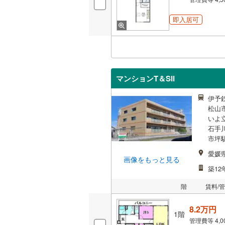
即入居可
マンションT＆SII
伊予
松山市
いよ
石手
市坪駅
愛媛
画像をもっと見る
築12
階
賃料/
8.2万円
1階
管理費等
4,