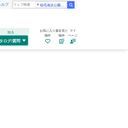
ヘルプ
稲毛海浜公園プール
検索
お気に入り
最近見た
マイ
知る
物件
物件
ページ
タログ/質問