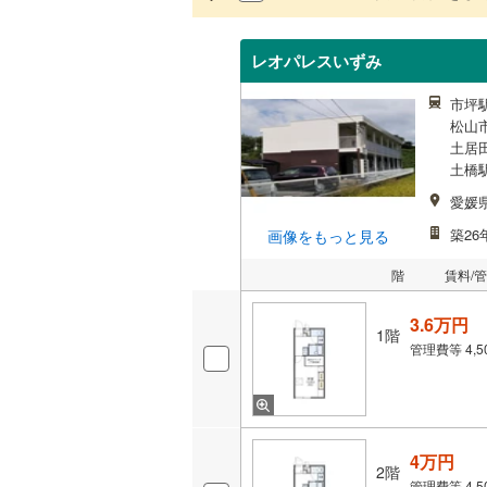
レオパレスいずみ
市坪駅
松山市
土居田
土橋駅
愛媛
築26
画像をもっと見る
階
賃料/
3.6万円
1階
管理費等
4,
4万円
2階
管理費等
4,