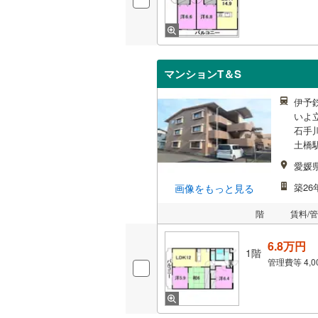
マンションT＆S
伊予
いよ
石手
土橋駅
愛媛
築26
画像をもっと見る
階
賃料/
6.8万円
1階
管理費等
4,