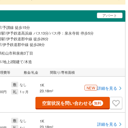
アパート
/予讃線 徒歩15分
駅/伊予鉄道高浜線 バス13分/バス停：泉永寺前 停歩5分
駅/伊予鉄道郡中線 徒歩26分
/伊予鉄道郡中線 徒歩28分
県松山市和泉南3丁目
年/地上2階建て/木造
管理費等
敷金/礼金
間取り/専有面積
敷
なし
1K
NEW
詳細を見る
23.18m
礼
2
500円
1ヶ月
空室状況を問い合わせる
無料
敷
なし
1K
詳細を見る
23.18m
礼
2
500円
なし