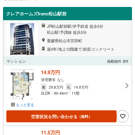
クレアホームズfranc松山駅前
JR松山駅前駅/伊予鉄道 徒歩2分
松山駅/予讃線 徒歩2分
愛媛県松山市宮田町
築3年/地上12階建て/鉄筋コンクリート
マンション
掲載物件
2
件
14.9万円
管理費等 なし
敷
29.8万円
礼
14.9万円
2LDK
60.44m
11階
2
もっと見る
空室状況を問い合わせる
（無料）
11.5万円