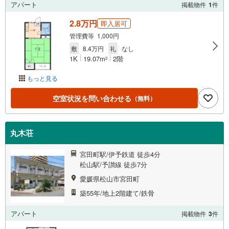
アパート
掲載物件
1
件
2.8万円
即入居可
管理費等 1,000円
敷
8.4万円
礼
なし
1K
19.07m
2階
2
もっと見る
空室状況を問い合わせる
（無料）
丸木荘
宮田町駅/伊予鉄道 徒歩4分
松山駅/予讃線 徒歩7分
愛媛県松山市宮田町
築55年/地上2階建て/鉄骨
アパート
掲載物件
3
件