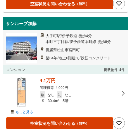
空室状況を問い合わせる
（無料）
サンループ加藤
大手町駅/伊予鉄道 徒歩4分
本町三丁目駅/伊予鉄道本町線 徒歩8分
愛媛県松山市宮田町
築34年/地上6階建て/鉄筋コンクリート
マンション
掲載物件
4
件
4.1万円
管理費等 4,000円
敷
なし
礼
なし
1K
30.4m
5階
2
もっと見る
空室状況を問い合わせる
（無料）