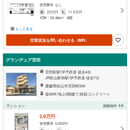
管理費等 なし
敷
23万円
礼
11.5万円
1DK
33.48m
9階
2
もっと見る
空室状況を問い合わせる
（無料）
グランデュア宮田
宮田町駅/伊予鉄道 徒歩4分
JR松山駅前駅/伊予鉄道 徒歩7分
愛媛県松山市宮田町000
築36年/地上5階建て/鉄筋コンクリート
マンション
掲載物件
1
件
2.9万円
管理費等 5,000円