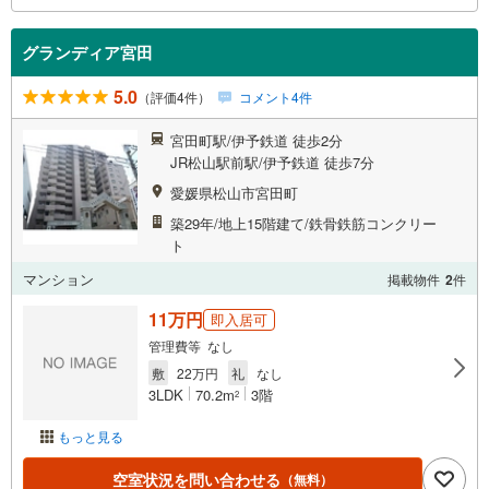
グランディア宮田
5.0
（評価4件）
コメント4件
宮田町駅/伊予鉄道 徒歩2分
JR松山駅前駅/伊予鉄道 徒歩7分
愛媛県松山市宮田町
築29年/地上15階建て/鉄骨鉄筋コンクリー
ト
マンション
掲載物件
2
件
11万円
即入居可
管理費等 なし
敷
22万円
礼
なし
3LDK
70.2m
3階
2
もっと見る
空室状況を問い合わせる
（無料）