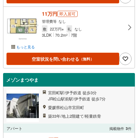
11万円
即入居可
管理費等 なし
敷
22万円※
礼
なし
3LDK
70.2m
7階
2
もっと見る
空室状況を問い合わせる
（無料）
メゾンまつやま
宮田町駅/伊予鉄道 徒歩3分
JR松山駅前駅/伊予鉄道 徒歩7分
愛媛県松山市宮田町
築33年/地上2階建て/軽量鉄骨
アパート
掲載物件
3
件