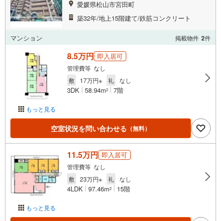
愛媛県松山市宮田町
築32年/地上15階建て/鉄筋コンクリート
マンション
掲載物件
2
件
8.5万円
即入居可
管理費等 なし
敷
17万円※
礼
なし
3DK
58.94m
7階
2
もっと見る
空室状況を問い合わせる
（無料）
11.5万円
即入居可
管理費等 なし
敷
23万円※
礼
なし
4LDK
97.46m
15階
2
もっと見る