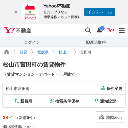
Yahoo!不動産
検索
通知
i
ログイン
ID新規取得
賃貸
愛媛県
松山市
宮田町
松山市宮田町の賃貸物件
（賃貸マンション・アパート・一戸建て）
松山市宮田町
条件変更
新着順
検索条件保存
通知設定
38
件
地図表示
（新着
0
件）
掲載情報について