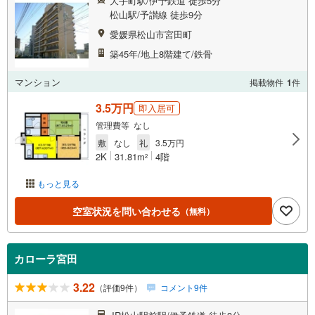
大手町駅/伊予鉄道 徒歩5分
松山駅/予讃線 徒歩9分
愛媛県松山市宮田町
築45年/地上8階建て/鉄骨
マンション
掲載物件
1
件
3.5万円
即入居可
管理費等 なし
敷
なし
礼
3.5万円
2K
31.81m
4階
2
もっと見る
空室状況を問い合わせる
（無料）
カローラ宮田
3.22
（評価9件）
コメント9件