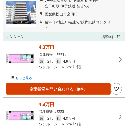
JR松山駅前駅/伊予鉄道 徒歩3分
宮田町駅/伊予鉄道 徒歩5分
愛媛県松山市宮田町
築28年/地上10階建て/鉄骨鉄筋コンクリー
ト
マンション
掲載物件
7
件
4.8万円
管理費等 5,000円
敷
なし
礼
4.8万円
ワンルーム
37.5m
7階
2
もっと見る
空室状況を問い合わせる
（無料）
4.8万円
管理費等 5,000円
敷
なし
礼
4.8万円
ワンルーム
37.5m
5階
2