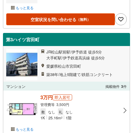
もっと見る
空室状況を問い合わせる
（無料）
第3ハイツ宮田町
JR松山駅前駅/伊予鉄道 徒歩5分
大手町駅/伊予鉄道高浜線 徒歩5分
愛媛県松山市宮田町
築38年/地上5階建て/鉄筋コンクリート
マンション
掲載物件
3
件
3万円
即入居可
管理費等 3,500円
敷
なし
礼
なし
1K
25.16m
1階
2
もっと見る