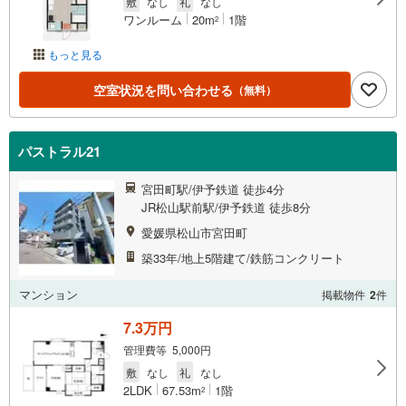
敷
なし
礼
なし
ワンルーム
20m
1階
2
もっと見る
空室状況を問い合わせる
（無料）
パストラル21
宮田町駅/伊予鉄道 徒歩4分
JR松山駅前駅/伊予鉄道 徒歩8分
愛媛県松山市宮田町
築33年/地上5階建て/鉄筋コンクリート
マンション
掲載物件
2
件
7.3万円
管理費等 5,000円
敷
なし
礼
なし
2LDK
67.53m
1階
2