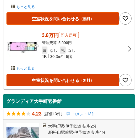
もっと見る
空室状況を問い合わせる
（無料）
3.8万円
即入居可
管理費等 5,000円
敷
なし
礼
なし
1K
30.3m
5階
2
もっと見る
空室状況を問い合わせる
（無料）
グランディア大手町壱番館
4.23
（評価13件）
コメント13件
大手町駅/伊予鉄道 徒歩2分
JR松山駅前駅/伊予鉄道 徒歩4分