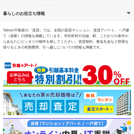
通勤時間から探す
不動産・住宅
家賃相場から探す
賃貸住宅
暮らしのお役立ち情報
不動産会社から探す
新築マンション
マンションカタログ
希望の条件から探す
中古マンション
教えて！住まいの先生
Yahoo!不動産の「賃貸」では、全国の賃貸マンション、賃貸アパート、一戸建
て（借家）の情報を掲載しています。市区町村や沿線、駅、こだわりの条件か
らあなたにピッタリの物件を探してください。賃貸契約、敷金礼金など部屋を
テーマから探す
新築一戸建て
ランキングから探す
中古一戸建て
借りるときの初期費用、引っ越しについての情報も満載です。
注文住宅
土地
売却査定