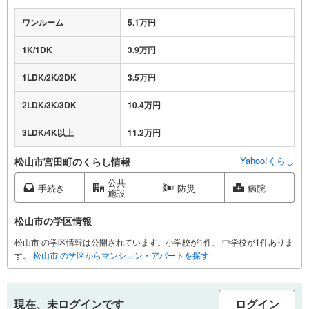
ワンルーム
5.1万円
1K/1DK
3.9万円
1LDK/2K/2DK
3.5万円
2LDK/3K/3DK
10.4万円
3LDK/4K以上
11.2万円
Yahoo!くらし
松山市宮田町のくらし情報
公共
手続き
防災
病院
施設
松山市の学区情報
松山市 の学区情報は公開されています。小学校が1件、 中学校が1件ありま
す。
松山市 の学区からマンション・アパートを探す
現在、未ログインです
ログイン