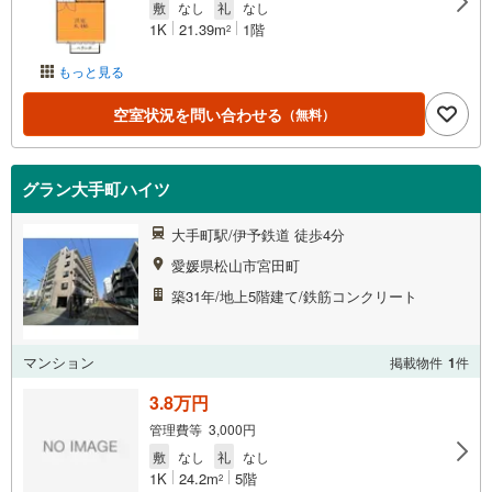
敷
なし
礼
なし
1K
21.39m
1階
2
もっと見る
空室状況を問い合わせる
（無料）
グラン大手町ハイツ
大手町駅/伊予鉄道 徒歩4分
愛媛県松山市宮田町
築31年/地上5階建て/鉄筋コンクリート
マンション
掲載物件
1
件
3.8万円
管理費等 3,000円
敷
なし
礼
なし
1K
24.2m
5階
2