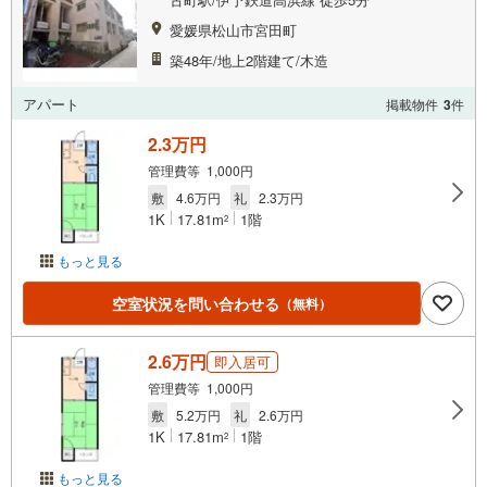
愛媛県松山市宮田町
築48年/地上2階建て/木造
アパート
掲載物件
3
件
2.3万円
管理費等 1,000円
敷
4.6万円
礼
2.3万円
1K
17.81m
1階
2
もっと見る
空室状況を問い合わせる
（無料）
2.6万円
即入居可
管理費等 1,000円
敷
5.2万円
礼
2.6万円
1K
17.81m
1階
2
もっと見る