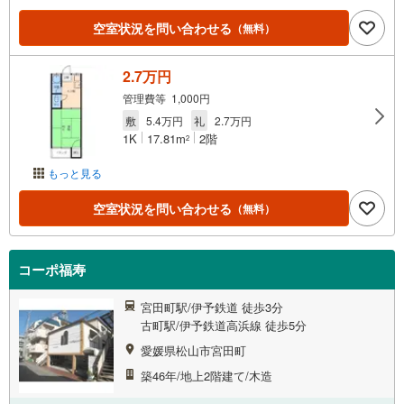
空室状況を問い合わせる
（無料）
2.7万円
管理費等 1,000円
敷
5.4万円
礼
2.7万円
1K
17.81m
2階
2
もっと見る
空室状況を問い合わせる
（無料）
コーポ福寿
宮田町駅/伊予鉄道 徒歩3分
古町駅/伊予鉄道高浜線 徒歩5分
愛媛県松山市宮田町
築46年/地上2階建て/木造