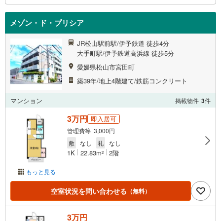
メゾン・ド・プリシア
JR松山駅前駅/伊予鉄道 徒歩4分
大手町駅/伊予鉄道高浜線 徒歩5分
愛媛県松山市宮田町
築39年/地上4階建て/鉄筋コンクリート
マンション
掲載物件
3
件
3万円
即入居可
管理費等 3,000円
敷
なし
礼
なし
1K
22.83m
2階
2
もっと見る
空室状況を問い合わせる
（無料）
3万円